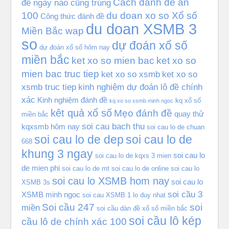
Cách đánh đề ăn
đề ngày nào cũng trúng
100
du doan xo so Xổ số
Công thức đánh đề
du doan XSMB 3
Miền Bắc wap
so
dự đoán xổ số
dự đoán xổ số hôm nay
miền bắc
ket xo so mien bac
ket xo so
mien bac truc tiep
ket xo so xsmb
ket xo so
xsmb truc tiep
kinh nghiệm dự đoán lô đề chính
xác
Kinh nghiệm đánh đề
kq xổ số
kq xo so xsmb minh ngoc
kêt quả xổ số
Mẹo đánh đề
quay thử
miền bắc
soi cau bach thu
kqxsmb hôm nay
soi cau lo de chuan
soi cau lo de dep
soi cau lo de
668
khung 3 ngay
soi cau lo
soi cau lo de kqxs 3 mien
de mien phi
soi cau lo de mt
soi cau lo de online
soi cau lo
soi cau lo XSMB hom nay
soi cau lo
XSMB 3s
soi cầu 3
XSMB minh ngoc
soi cau XSMB 1 lo duy nhat
Soi cầu 247
soi
miền
soi cầu dàn đề xổ số miền bắc
soi cầu lô kép
cầu lô de chính xác 100