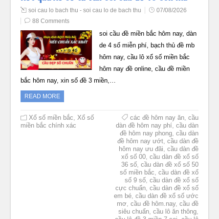
soi cau lo bach thu - soi cau lo de bach thu
07/08/2026
88 Comments
soi cầu đề miền bắc hôm nay, dàn
de 4 số miễn phí, bạch thủ đề mb
hôm nay, cầu lô xổ số miền bắc
hôm nay đề online, cầu đề miền
bắc hôm nay, xin số đề 3 miền,…
READ MORE
Xổ số miền bắc
,
Xổ số
các đề hôm nay ăn
,
cầu
miền bắc chính xác
dàn đề hôm nay phí
,
cầu dàn
đề hôm nay phong
,
cầu dàn
đề hôm nay ướt
,
cầu dàn đề
hôm nay ưu đãi
,
cầu dàn đề
xổ số 00
,
cầu dàn đề xổ số
36 số
,
cầu dàn đề xổ số 50
số miền bắc
,
cầu dàn đề xổ
số 9 số
,
cầu dàn đề xổ số
cực chuẩn
,
cầu dàn đề xổ số
em bé
,
cầu dàn đề xổ số ước
mơ
,
cầu đề hôm.nay
,
cầu đề
siêu chuẩn
,
cầu lô ăn thông
,