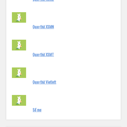
Quay thử XSMN
Quay thử XSMT
Quay thử Vietlott
Sổ mơ