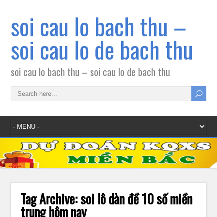
soi cau lo bach thu –
soi cau lo de bach thu
soi cau lo bach thu – soi cau lo de bach thu
Tag Archive:
soi lô dàn đề 10 số miền
trung hôm nay