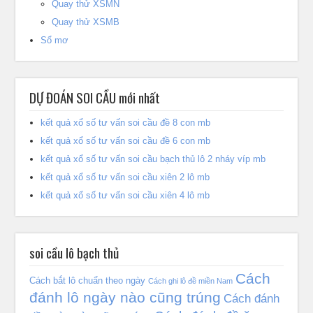
Quay thử XSMN
Quay thử XSMB
Sổ mơ
DỰ ĐOÁN SOI CẦU mới nhất
kết quả xổ số tư vấn soi cầu đề 8 con mb
kết quả xổ số tư vấn soi cầu đề 6 con mb
kết quả xổ số tư vấn soi cầu bạch thủ lô 2 nháy víp mb
kết quả xổ số tư vấn soi cầu xiên 2 lô mb
kết quả xổ số tư vấn soi cầu xiên 4 lô mb
soi cầu lô bạch thủ
Cách
Cách bắt lô chuẩn theo ngày
Cách ghi lô đề miền Nam
đánh lô ngày nào cũng trúng
Cách đánh