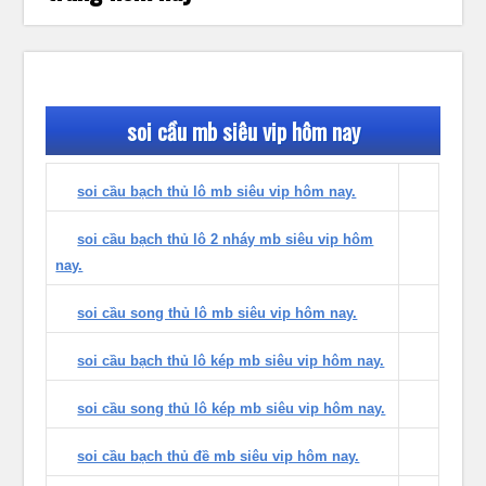
soi cầu mb siêu vip hôm nay
soi cầu bạch thủ lô mb siêu vip hôm nay.
soi cầu bạch thủ lô 2 nháy mb siêu vip hôm
nay.
soi cầu song thủ lô mb siêu vip hôm nay.
soi cầu bạch thủ lô kép mb siêu vip hôm nay.
soi cầu song thủ lô kép mb siêu vip hôm nay.
soi cầu bạch thủ đề mb siêu vip hôm nay.