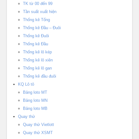
TK từ 00 đến 99
Tần suất xuất hiện
Thống kê Tổng
Thống kê Đầu – Đuôi
Thống kê Đuôi
Thống kê Đầu
Thống kê lô kép
Thống kê lô xiên
Thống kê lô gan
Thống kê đầu đuôi
KQ Lô tô
Bảng loto MT
Bảng loto MN
Bảng loto MB
Quay thử
Quay thử Vietlott
Quay thử XSMT