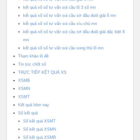
kết quả xổ số tư vấn soi cầu lô 3 số mn
kết quả xổ số tư vấn soi cầu sớ đầu đuôi giải 8 mn
kết quả xổ số tư vấn soi cầu xíu chủ mn
kết quả xổ số tư vấn soi cầu sớ đầu đuôi giải đặc biệt 8
mn
kết quả xổ số tư vấn soi cầu song thủ lô mn
Tham khảo lô đề
Tin tức chốt số
TRỰC TIẾP KẾT QUẢ XS
XSMB
XSMN
XSMT
Kết quả hôm nay
Sổ kết quả
Sổ kết quả XSMT
Sổ kết quả XSMN
Sổ kết quả XSMB