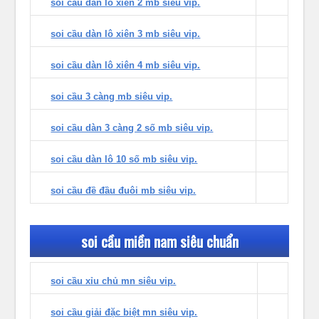
soi cầu dàn lô xiên 2 mb siêu vip.
soi cầu dàn lô xiên 3 mb siêu vip.
soi cầu dàn lô xiên 4 mb siêu vip.
soi cầu 3 càng mb siêu vip.
soi cầu dàn 3 càng 2 số mb siêu vip.
soi cầu dàn lô 10 số mb siêu vip.
soi cầu đề đầu đuôi mb siêu vip.
soi cầu miền nam siêu chuẩn
soi cầu xỉu chủ mn siêu vip.
soi cầu giải đặc biệt mn siêu vip.