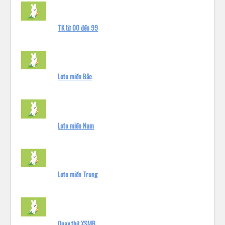
TK từ 00 đến 99
Loto miền Bắc
Loto miền Nam
Loto miền Trung
Quay thử XSMB