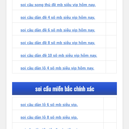
soi cầu song thủ đề mb siêu vip hôm nay.
soi cầu dàn đề 4 số mb siêu vip hôm nay.
soi cầu dàn đề 6 số mb siêu vip hôm nay.
soi cầu dàn đề 8 số mb siêu vip hôm nay.
soi cầu dàn đề 10 số mb siêu vip hôm nay.
soi cầu dàn lô 4 số mb siêu vip hôm nay.
soi cầu miền bắc chính xác
soi cầu dàn lô 6 số mb siêu vip.
soi cầu dàn lô 8 số mb siêu vip.