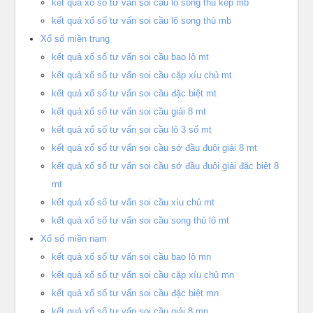
kết quả xổ số tư vấn soi cầu lô song thủ kép mb
kết quả xổ số tư vấn soi cầu lô song thủ mb
Xổ số miền trung
kết quả xổ số tư vấn soi cầu bao lô mt
kết quả xổ số tư vấn soi cầu cặp xíu chủ mt
kết quả xổ số tư vấn soi cầu đặc biệt mt
kết quả xổ số tư vấn soi cầu giải 8 mt
kết quả xổ số tư vấn soi cầu lô 3 số mt
kết quả xổ số tư vấn soi cầu sớ đầu đuôi giải 8 mt
kết quả xổ số tư vấn soi cầu sớ đầu đuôi giải đặc biệt 8
mt
kết quả xổ số tư vấn soi cầu xíu chủ mt
kết quả xổ số tư vấn soi cầu song thủ lô mt
Xổ số miền nam
kết quả xổ số tư vấn soi cầu bao lô mn
kết quả xổ số tư vấn soi cầu cặp xíu chủ mn
kết quả xổ số tư vấn soi cầu đặc biệt mn
kết quả xổ số tư vấn soi cầu giải 8 mn