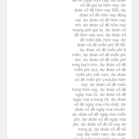
đề về ngày hôm nay
,
dự đoán
số đề gia lai hôm nay
,
dự
đoán số đề hôm nay 666
,
dự
đoán số đề hôm nay đồng
nai
,
dự đoán số đề hôm nay
eth
,
dự đoán số đề hôm nay
hoàng anh gia lai
,
dự đoán số
đề hôm nay usd
,
dự đoán số
đề miền bắc hôm nay
,
dự
đoán số đề miễn phí 00 99
,
dự đoán số đề miễn phí ê
miền
,
dự đoán số đề miễn phí
êm
,
dự đoán số đề miễn phí
rong bạch kim
,
dự đoán số đề
miễn phí usa
,
dự đoán số đề
miễn phí việt nam
,
dự đoán
số đề miễn phí youtube hôm
nay
,
dự đoán số đề miền
trung hôm nay
,
dự đoán số đề
ngày mai 15
,
dự đoán số đề
ngày mai a trúng rồi
,
dự đoán
số đề ngày mai chủ nhật
,
dự
đoán số đề ngày mai chuẩn
,
dự đoán số đề ngày mai miễn
phí
,
dự đoán số đề ngày mai
phí
,
dự đoán số đề tối nay ăn
trúng gì
,
dự đoán số đề tối
nay đài miền nam
,
dự đoán