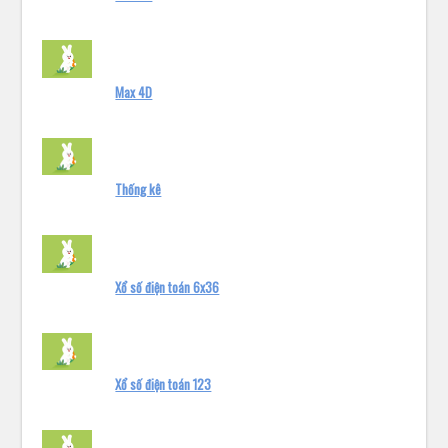
Max 4D
Thống kê
Xổ số điện toán 6x36
Xổ số điện toán 123