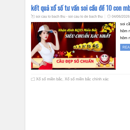
kết quả xổ số tư vấn soi cầu đề 10 con m
soi cau lo bach thu - soi cau lo de bach thu
04/06/2026
soi c
hôm n
hôm n
REA
Xổ số miền bắc
,
Xổ số miền bắc chính xác