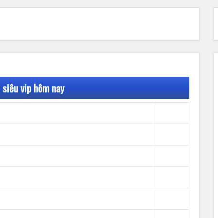
 siêu vip hôm nay