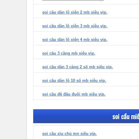
soi cầu dàn lô xiên 2 mb siêu vip.
soi cầu dàn lô xiên 3 mb siêu vip.
soi cầu dàn lô xiên 4 mb siêu vip.
soi cầu 3 càng mb siêu vip.
soi cầu dàn 3 càng 2 số mb siêu vip.
soi cầu dàn lô 10 số mb siêu vip.
soi cầu đề đầu đuôi mb siêu vip.
soi cầu mi
soi cầu xỉu chủ mn siêu vip.