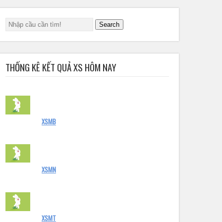
Search
THỐNG KÊ KẾT QUẢ XS HÔM NAY
XSMB
XSMN
XSMT