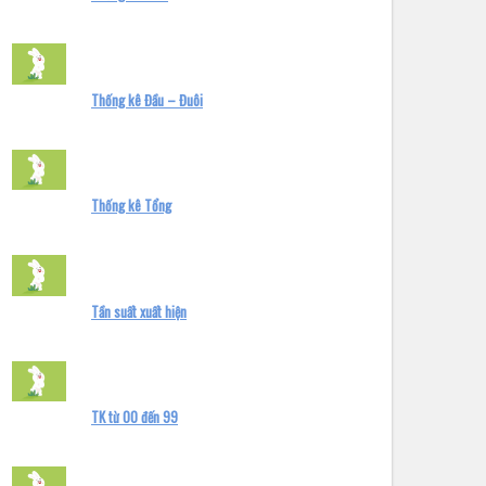
Thống kê Đầu – Đuôi
Thống kê Tổng
Tần suất xuất hiện
TK từ 00 đến 99