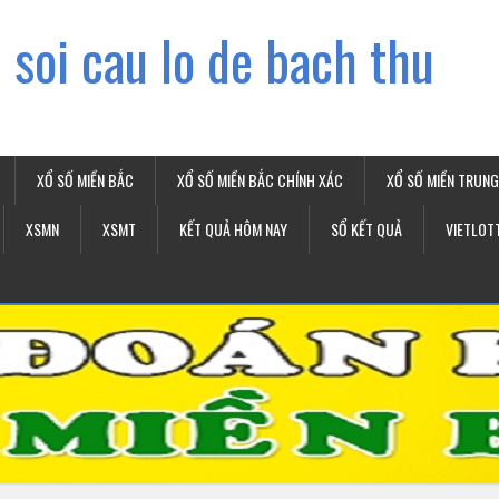
 soi cau lo de bach thu
XỔ SỐ MIỀN BẮC
XỔ SỐ MIỀN BẮC CHÍNH XÁC
XỔ SỐ MIỀN TRUNG
XSMN
XSMT
KẾT QUẢ HÔM NAY
SỔ KẾT QUẢ
VIETLOT