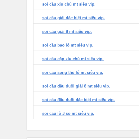
soi cầu xỉu chủ mt siêu vip.
soi cầu giải đặc biệt mt siêu vip.
soi cầu giải 8 mt siêu vip.
soi cầu bao lô mt siêu vip.
soi cầu cặp xỉu chủ mt siêu vip.
soi cầu song thủ lô mt siêu vip.
soi cầu đầu đuôi giải 8 mt siêu vip.
soi cầu đầu đuôi đặc biệt mt siêu vip.
soi cầu lô 3 số mt siêu vip.