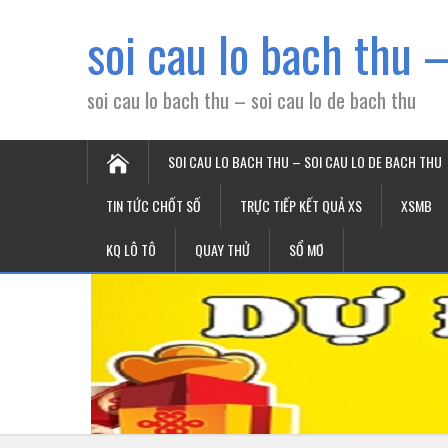
soi cau lo bach thu –
soi cau lo bach thu – soi cau lo de bach thu
SOI CAU LO BACH THU – SOI CAU LO DE BACH THU
TIN TỨC CHỐT SỐ
TRỰC TIẾP KẾT QUẢ XS
XSMB
KQ LÔ TÔ
QUAY THỬ
SỔ MƠ