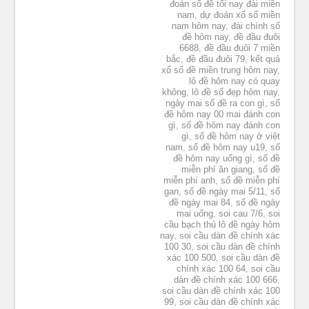
đoán số đề tối nay đài miền
nam
,
dự đoán xổ số miền
nam hôm nay
,
đài chính số
đề hôm nay
,
đề đầu đuôi
6688
,
đề đầu đuôi 7 miền
bắc
,
đề đầu đuôi 79
,
kết quả
xổ số đề miền trung hôm nay
,
lô đề hôm nay có quay
không
,
lô đề số đẹp hôm nay
,
ngày mai số đề ra con gì
,
số
đề hôm nay 00 mai đánh con
gì
,
số đề hôm nay đánh con
gì
,
số đề hôm nay ở việt
nam
,
số đề hôm nay u19
,
số
đề hôm nay uống gì
,
số đề
miễn phí ăn giang
,
số đề
miễn phí anh
,
số đề miễn phí
gan
,
số đề ngày mai 5/11
,
số
đề ngày mai 84
,
số đề ngày
mai uống
,
soi cau 7/6
,
soi
cầu bạch thủ lô đề ngày hôm
nay
,
soi cầu dàn đề chính xác
100 30
,
soi cầu dàn đề chính
xác 100 500
,
soi cầu dàn đề
chính xác 100 64
,
soi cầu
dàn đề chính xác 100 666
,
soi cầu dàn đề chính xác 100
99
,
soi cầu dàn đề chính xác