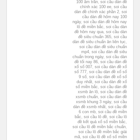
100 âm trần
,
soi cầu dàn đề
chính xác 100 ee
,
soi cầu
dàn đề chính xác phần 2
,
soi
cầu dàn đề hôm nay 100
ngày
,
soi cầu dàn đề hôm nay
lô đề miền bắc
,
soi cầu dàn
đề hôm nay qua
,
soi cầu dàn
đề siêu chuẩn 365
,
soi cầu
dàn đề siêu chuẩn ăn liên tục
,
soi cầu dàn đề siêu chuẩn
mp4
,
soi cầu dàn đề siêu
chuẩn trong ngày
,
soi cầu dàn
đề tối nay 86
,
soi cầu dàn đề
xổ số 007
,
soi cầu dàn đề xổ
số 777
,
soi cầu dàn đề xổ số
9 số
,
soi cầu dàn đề xổ số
duy nhất
,
soi cầu dàn đề xổ
số miền bắc
,
soi cầu dàn đề
xsmb ăn lô
,
soi cầu dàn đề
xsmb chuẩn
,
soi cầu dàn đề
xsmb khung 3 ngày
,
soi cầu
dàn đề xsmb nhất
,
soi cầu đề
6 con mb
,
soi cầu đề miền
bắc
,
soi cầu lô đề
,
soi cầu lô
đề kết quả xổ số miền bắc
,
soi cầu lô đề miền bắc chuẩn
,
soi cầu lô đề miền bắc giải
mã
,
soi cầu lô đề xổ số miền