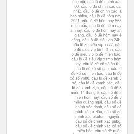
ông nội
,
cầu lô đề chính xác
00
,
cầu lô đề chính xác dài
nhất
,
cầu lô đề chính xác là
bao nhiêu
,
cầu lô đề hôm nay
2021
,
cầu lô đề hôm nay 568
miền bắc
,
cầu lô đề hôm nay
â nháy
,
cầu lô đề hôm nay an
giang
,
cầu lô đề hôm nay ê
càng
,
cầu lô đề siêu vip 24h
,
cầu lô đề siêu vip 7777
,
cầu
lô đề siêu vip bình định
,
cầu
lô đề siêu vip lô đề miền bắc
,
cầu lô đề siêu vip xsmb hôm
nay
,
cầu lô đề xổ số ân thi
,
cầu lô đề xổ số gan
,
cầu lô
đề xổ số miền bắc
,
cầu lô đề
xổ số yo88
,
cầu lô đề xsmb 5
số
,
cầu lô đề xsmb bắc
,
cầu
lô đề xsmb đẹp
,
cầu số đề 3
miền 14 tháng 6
,
cầu số đề 3
miền hôm nay
,
cầu số đề 3
miền quảng ngãi
,
cầu số đề
chính xác đánh
,
cầu số đề
chính xác ơ đâu
,
cầu số đề
chính xác okutomi-nguyễn
,
cầu số đề chính xác pubg
,
cầu số đề chính xác xổ số
miền bắc
,
cầu số đề miền