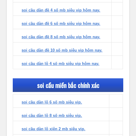
soi cầu dàn đề 4 số mb siêu vip hôm nay.
soi cầu dàn đề 6 số mb siêu vip hôm nay.
soi cầu dàn đề 8 số mb siêu vip hôm nay.
soi cầu dàn đề 10 số mb siêu vip hôm nay.
soi cầu dàn lô 4 số mb siêu vip hôm nay.
soi cầu miền bắc chính xác
soi cầu dàn lô 6 số mb siêu vip.
soi cầu dàn lô 8 số mb siêu vip.
soi cầu dàn lô xiên 2 mb siêu vip.