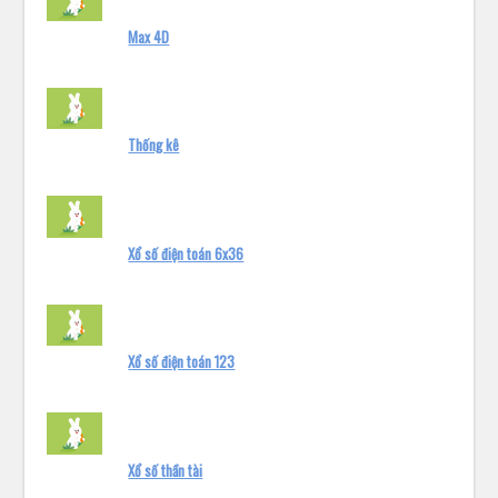
Max 4D
Thống kê
Xổ số điện toán 6x36
Xổ số điện toán 123
Xổ số thần tài