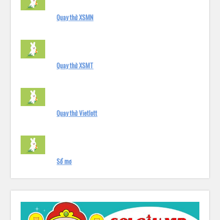
Quay thử XSMN
Quay thử XSMT
Quay thử Vietlott
Sổ mơ