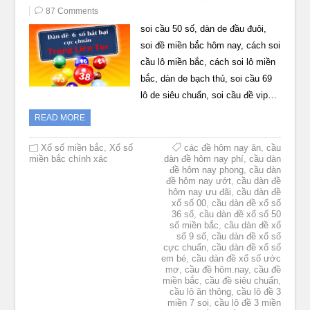
87 Comments
soi cầu 50 số, dàn de đầu đuôi,
soi đề miền bắc hôm nay, cách soi
cầu lô miền bắc, cách soi lô miền
bắc, dàn de bạch thủ, soi cầu 69
lô de siêu chuẩn, soi cầu đề vip…
READ MORE
Xổ số miền bắc
,
Xổ số
các đề hôm nay ăn
,
cầu
miền bắc chính xác
dàn đề hôm nay phí
,
cầu dàn
đề hôm nay phong
,
cầu dàn
đề hôm nay ướt
,
cầu dàn đề
hôm nay ưu đãi
,
cầu dàn đề
xổ số 00
,
cầu dàn đề xổ số
36 số
,
cầu dàn đề xổ số 50
số miền bắc
,
cầu dàn đề xổ
số 9 số
,
cầu dàn đề xổ số
cực chuẩn
,
cầu dàn đề xổ số
em bé
,
cầu dàn đề xổ số ước
mơ
,
cầu đề hôm.nay
,
cầu đề
miền bắc
,
cầu đề siêu chuẩn
,
cầu lô ăn thông
,
cầu lô đề 3
miền 7 soi
,
cầu lô đề 3 miền