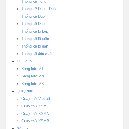
Thống kê Tổng
Thống kê Đầu – Đuôi
Thống kê Đuôi
Thống kê Đầu
Thống kê lô kép
Thống kê lô xiên
Thống kê lô gan
Thống kê đầu đuôi
KQ Lô tô
Bảng loto MT
Bảng loto MN
Bảng loto MB
Quay thử
Quay thử Vietlott
Quay thử XSMT
Quay thử XSMN
Quay thử XSMB
Sổ mơ