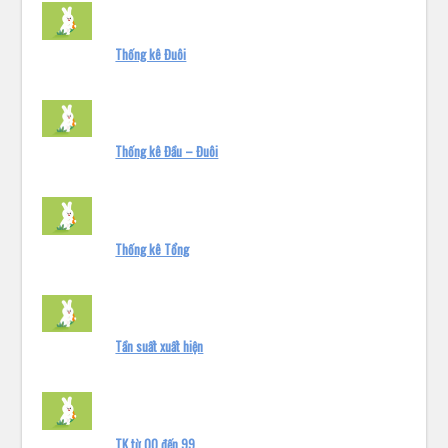
Thống kê Đuôi
Thống kê Đầu – Đuôi
Thống kê Tổng
Tần suất xuất hiện
TK từ 00 đến 99