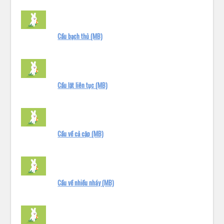
Cầu bạch thủ (MB)
Cầu lật liên tục (MB)
Cầu về cả cặp (MB)
Cầu về nhiều nháy (MB)