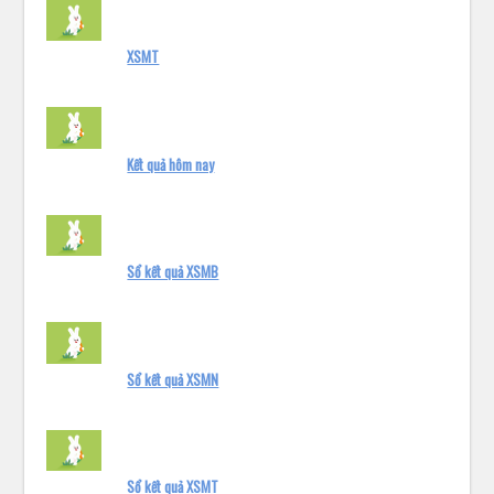
XSMT
Kết quả hôm nay
Sổ kết quả XSMB
Sổ kết quả XSMN
Sổ kết quả XSMT