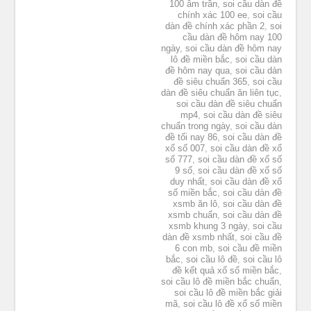
100 âm trần
,
soi cầu dàn đề
chính xác 100 ee
,
soi cầu
dàn đề chính xác phần 2
,
soi
cầu dàn đề hôm nay 100
ngày
,
soi cầu dàn đề hôm nay
lô đề miền bắc
,
soi cầu dàn
đề hôm nay qua
,
soi cầu dàn
đề siêu chuẩn 365
,
soi cầu
dàn đề siêu chuẩn ăn liên tục
,
soi cầu dàn đề siêu chuẩn
mp4
,
soi cầu dàn đề siêu
chuẩn trong ngày
,
soi cầu dàn
đề tối nay 86
,
soi cầu dàn đề
xổ số 007
,
soi cầu dàn đề xổ
số 777
,
soi cầu dàn đề xổ số
9 số
,
soi cầu dàn đề xổ số
duy nhất
,
soi cầu dàn đề xổ
số miền bắc
,
soi cầu dàn đề
xsmb ăn lô
,
soi cầu dàn đề
xsmb chuẩn
,
soi cầu dàn đề
xsmb khung 3 ngày
,
soi cầu
dàn đề xsmb nhất
,
soi cầu đề
6 con mb
,
soi cầu đề miền
bắc
,
soi cầu lô đề
,
soi cầu lô
đề kết quả xổ số miền bắc
,
soi cầu lô đề miền bắc chuẩn
,
soi cầu lô đề miền bắc giải
mã
,
soi cầu lô đề xổ số miền