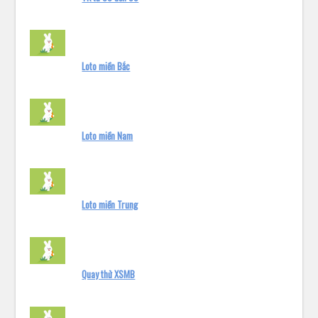
Loto miền Bắc
Loto miền Nam
Loto miền Trung
Quay thử XSMB