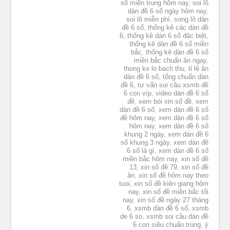
số miền trung hôm nay
,
soi lô
dàn đề 6 số ngày hôm nay
,
soi lô miễn phí
,
song lô dàn
đề 6 số
,
thống kê các dàn đề
6
,
thống kê dàn 6 số đặc biệt
,
thống kê dàn đề 6 số miền
bắc
,
thống kê dàn đề 6 số
miền bắc chuẩn ăn ngay
,
thong ke lo bach thu
,
tỉ lệ ăn
dàn đề 6 số
,
tổng chuẩn dàn
đề 6
,
tư vấn soi cầu xsmb đề
6 con víp
,
video dàn đề 6 số
đề
,
xem bói xin số đề
,
xem
dàn đề 6 số
,
xem dàn đề 6 số
đề hôm nay
,
xem dàn đề 6 số
hôm nay
,
xem dàn đề 6 số
khung 2 ngày
,
xem dàn đề 6
số khung 3 ngày
,
xem dàn đề
6 số là gì
,
xem dàn đề 6 số
miền bắc hôm nay
,
xin số đề
13
,
xin số đề 79
,
xin số đề
ăn
,
xin số đề hôm nay theo
tuoi
,
xin số đề kiên giang hôm
nay
,
xin số đề miền bắc tối
nay
,
xin số đề ngày 27 tháng
6
,
xsmb dàn đề 6 số
,
xsmb
de 6 so
,
xsmb soi cầu dàn đề
6 con siêu chuẩn trúng
,
ý