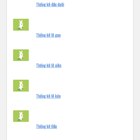
Thống kê đầu đuôi
Thống kê lô gan
Thống kê lô xiên
Thống kê lô kép
Thống kê Đầu