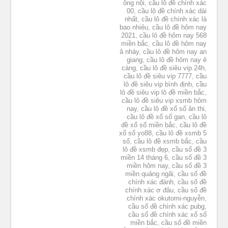
ông nội
,
cầu lô đề chính xác
00
,
cầu lô đề chính xác dài
nhất
,
cầu lô đề chính xác là
bao nhiêu
,
cầu lô đề hôm nay
2021
,
cầu lô đề hôm nay 568
miền bắc
,
cầu lô đề hôm nay
â nháy
,
cầu lô đề hôm nay an
giang
,
cầu lô đề hôm nay ê
càng
,
cầu lô đề siêu vip 24h
,
cầu lô đề siêu vip 7777
,
cầu
lô đề siêu vip bình định
,
cầu
lô đề siêu vip lô đề miền bắc
,
cầu lô đề siêu vip xsmb hôm
nay
,
cầu lô đề xổ số ân thi
,
cầu lô đề xổ số gan
,
cầu lô
đề xổ số miền bắc
,
cầu lô đề
xổ số yo88
,
cầu lô đề xsmb 5
số
,
cầu lô đề xsmb bắc
,
cầu
lô đề xsmb đẹp
,
cầu số đề 3
miền 14 tháng 6
,
cầu số đề 3
miền hôm nay
,
cầu số đề 3
miền quảng ngãi
,
cầu số đề
chính xác đánh
,
cầu số đề
chính xác ơ đâu
,
cầu số đề
chính xác okutomi-nguyễn
,
cầu số đề chính xác pubg
,
cầu số đề chính xác xổ số
miền bắc
,
cầu số đề miền