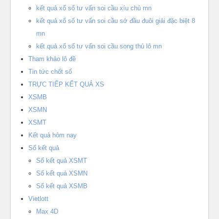
kết quả xổ số tư vấn soi cầu xíu chủ mn
kết quả xổ số tư vấn soi cầu sớ đầu đuôi giải đặc biệt 8
mn
kết quả xổ số tư vấn soi cầu song thủ lô mn
Tham khảo lô đề
Tin tức chốt số
TRỰC TIẾP KẾT QUẢ XS
XSMB
XSMN
XSMT
Kết quả hôm nay
Sổ kết quả
Sổ kết quả XSMT
Sổ kết quả XSMN
Sổ kết quả XSMB
Vietlott
Max 4D