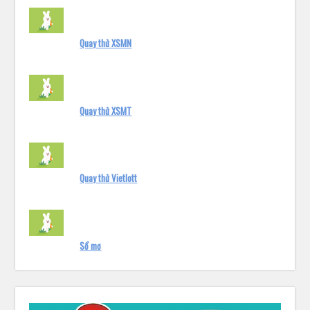
Quay thử XSMN
Quay thử XSMT
Quay thử Vietlott
Sổ mơ