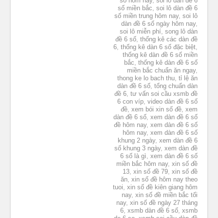
số hôm nay
,
soi lô dàn đề 6
số miền bắc
,
soi lô dàn đề 6
số miền trung hôm nay
,
soi lô
dàn đề 6 số ngày hôm nay
,
soi lô miễn phí
,
song lô dàn
đề 6 số
,
thống kê các dàn đề
6
,
thống kê dàn 6 số đặc biệt
,
thống kê dàn đề 6 số miền
bắc
,
thống kê dàn đề 6 số
miền bắc chuẩn ăn ngay
,
thong ke lo bach thu
,
tỉ lệ ăn
dàn đề 6 số
,
tổng chuẩn dàn
đề 6
,
tư vấn soi cầu xsmb đề
6 con víp
,
video dàn đề 6 số
đề
,
xem bói xin số đề
,
xem
dàn đề 6 số
,
xem dàn đề 6 số
đề hôm nay
,
xem dàn đề 6 số
hôm nay
,
xem dàn đề 6 số
khung 2 ngày
,
xem dàn đề 6
số khung 3 ngày
,
xem dàn đề
6 số là gì
,
xem dàn đề 6 số
miền bắc hôm nay
,
xin số đề
13
,
xin số đề 79
,
xin số đề
ăn
,
xin số đề hôm nay theo
tuoi
,
xin số đề kiên giang hôm
nay
,
xin số đề miền bắc tối
nay
,
xin số đề ngày 27 tháng
6
,
xsmb dàn đề 6 số
,
xsmb