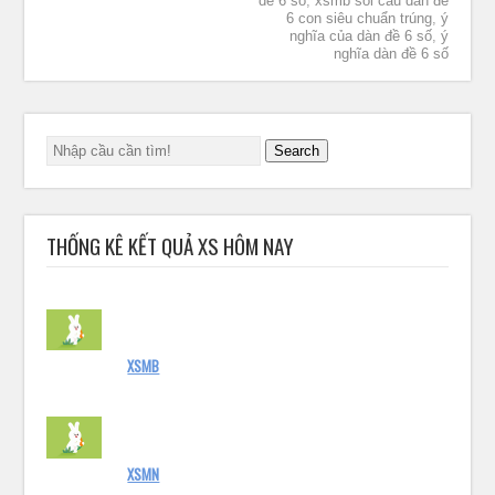
de 6 so
,
xsmb soi cầu dàn đề
6 con siêu chuẩn trúng
,
ý
nghĩa của dàn đề 6 số
,
ý
nghĩa dàn đề 6 số
Search
THỐNG KÊ KẾT QUẢ XS HÔM NAY
XSMB
XSMN