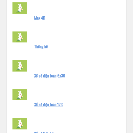
Max 4D
Thống kê
Xổ số điện toán 6x36
Xổ số điện toán 123