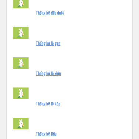
Thống kê đầu đuôi
Thống kê lô gan
Thống kê lô xiên
Thống kê lô kép
Thống kê Đầu