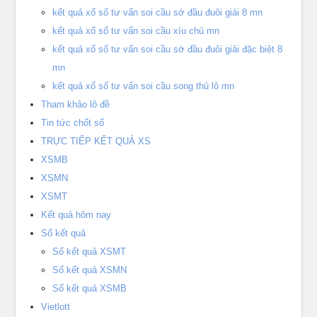
kết quả xổ số tư vấn soi cầu sớ đầu đuôi giải 8 mn
kết quả xổ số tư vấn soi cầu xíu chủ mn
kết quả xổ số tư vấn soi cầu sớ đầu đuôi giải đặc biệt 8
mn
kết quả xổ số tư vấn soi cầu song thủ lô mn
Tham khảo lô đề
Tin tức chốt số
TRỰC TIẾP KẾT QUẢ XS
XSMB
XSMN
XSMT
Kết quả hôm nay
Sổ kết quả
Sổ kết quả XSMT
Sổ kết quả XSMN
Sổ kết quả XSMB
Vietlott