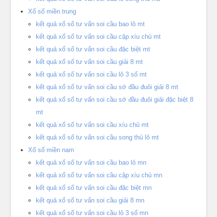
Xổ số miền trung
kết quả xổ số tư vấn soi cầu bao lô mt
kết quả xổ số tư vấn soi cầu cặp xíu chủ mt
kết quả xổ số tư vấn soi cầu đặc biệt mt
kết quả xổ số tư vấn soi cầu giải 8 mt
kết quả xổ số tư vấn soi cầu lô 3 số mt
kết quả xổ số tư vấn soi cầu sớ đầu đuôi giải 8 mt
kết quả xổ số tư vấn soi cầu sớ đầu đuôi giải đặc biệt 8
mt
kết quả xổ số tư vấn soi cầu xíu chủ mt
kết quả xổ số tư vấn soi cầu song thủ lô mt
Xổ số miền nam
kết quả xổ số tư vấn soi cầu bao lô mn
kết quả xổ số tư vấn soi cầu cặp xíu chủ mn
kết quả xổ số tư vấn soi cầu đặc biệt mn
kết quả xổ số tư vấn soi cầu giải 8 mn
kết quả xổ số tư vấn soi cầu lô 3 số mn