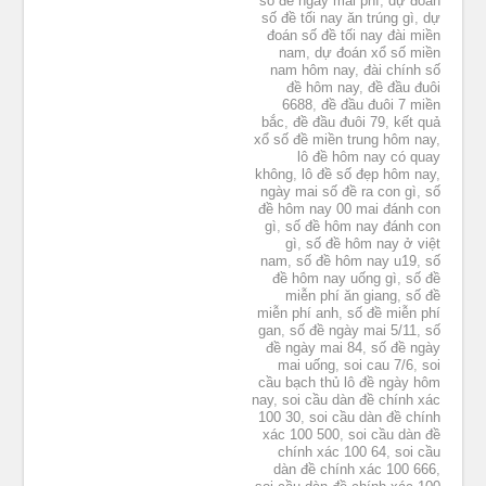
số đề ngày mai phí
,
dự đoán
số đề tối nay ăn trúng gì
,
dự
đoán số đề tối nay đài miền
nam
,
dự đoán xổ số miền
nam hôm nay
,
đài chính số
đề hôm nay
,
đề đầu đuôi
6688
,
đề đầu đuôi 7 miền
bắc
,
đề đầu đuôi 79
,
kết quả
xổ số đề miền trung hôm nay
,
lô đề hôm nay có quay
không
,
lô đề số đẹp hôm nay
,
ngày mai số đề ra con gì
,
số
đề hôm nay 00 mai đánh con
gì
,
số đề hôm nay đánh con
gì
,
số đề hôm nay ở việt
nam
,
số đề hôm nay u19
,
số
đề hôm nay uống gì
,
số đề
miễn phí ăn giang
,
số đề
miễn phí anh
,
số đề miễn phí
gan
,
số đề ngày mai 5/11
,
số
đề ngày mai 84
,
số đề ngày
mai uống
,
soi cau 7/6
,
soi
cầu bạch thủ lô đề ngày hôm
nay
,
soi cầu dàn đề chính xác
100 30
,
soi cầu dàn đề chính
xác 100 500
,
soi cầu dàn đề
chính xác 100 64
,
soi cầu
dàn đề chính xác 100 666
,