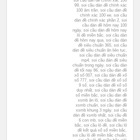
soi cầu dàn đề chính xác 100
99
,
soi cầu dàn đề chính xác
100 âm trần
,
soi cầu dàn đề
chính xác 100 ee
,
soi cầu
dàn đề chính xác phần 2
,
soi
cầu dàn đề hôm nay 100
ngày
,
soi cầu dàn đề hôm nay
lô đề miền bắc
,
soi cầu dàn
đề hôm nay qua
,
soi cầu dàn
đề siêu chuẩn 365
,
soi cầu
dàn đề siêu chuẩn ăn liên tục
,
soi cầu dàn đề siêu chuẩn
mp4
,
soi cầu dàn đề siêu
chuẩn trong ngày
,
soi cầu dàn
đề tối nay 86
,
soi cầu dàn đề
xổ số 007
,
soi cầu dàn đề xổ
số 777
,
soi cầu dàn đề xổ số
9 số
,
soi cầu dàn đề xổ số
duy nhất
,
soi cầu dàn đề xổ
số miền bắc
,
soi cầu dàn đề
xsmb ăn lô
,
soi cầu dàn đề
xsmb chuẩn
,
soi cầu dàn đề
xsmb khung 3 ngày
,
soi cầu
dàn đề xsmb nhất
,
soi cầu đề
6 con mb
,
soi cầu đề miền
bắc
,
soi cầu lô đề
,
soi cầu lô
đề kết quả xổ số miền bắc
,
soi cầu lô đề miền bắc chuẩn
,