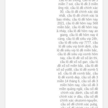
cầu lô ăn thông
,
cầu lô đề 3
miền 7 soi
,
cầu lô đề 3 miền
ông nội
,
cầu lô đề chính xác
00
,
cầu lô đề chính xác dài
nhất
,
cầu lô đề chính xác là
bao nhiêu
,
cầu lô đề hôm nay
2021
,
cầu lô đề hôm nay 568
miền bắc
,
cầu lô đề hôm nay
â nháy
,
cầu lô đề hôm nay an
giang
,
cầu lô đề hôm nay ê
càng
,
cầu lô đề siêu vip 24h
,
cầu lô đề siêu vip 7777
,
cầu
lô đề siêu vip bình định
,
cầu
lô đề siêu vip lô đề miền bắc
,
cầu lô đề siêu vip xsmb hôm
nay
,
cầu lô đề xổ số ân thi
,
cầu lô đề xổ số gan
,
cầu lô
đề xổ số miền bắc
,
cầu lô đề
xổ số yo88
,
cầu lô đề xsmb 5
số
,
cầu lô đề xsmb bắc
,
cầu
lô đề xsmb đẹp
,
cầu số đề 3
miền 14 tháng 6
,
cầu số đề 3
miền hôm nay
,
cầu số đề 3
miền quảng ngãi
,
cầu số đề
chính xác đánh
,
cầu số đề
chính xác ơ đâu
,
cầu số đề
chính xác okutomi-nguyễn
,
cầu số đề chính xác pubg
,