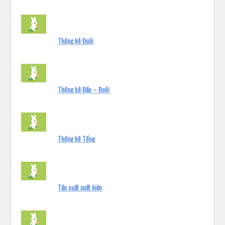
Thống kê Đuôi
Thống kê Đầu – Đuôi
Thống kê Tổng
Tần suất xuất hiện