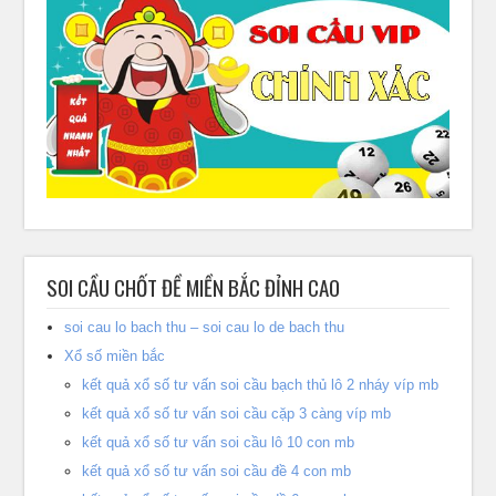
SOI CẦU CHỐT ĐỀ MIỀN BẮC ĐỈNH CAO
soi cau lo bach thu – soi cau lo de bach thu
Xổ số miền bắc
kết quả xổ số tư vấn soi cầu bạch thủ lô 2 nháy víp mb
kết quả xổ số tư vấn soi cầu cặp 3 càng víp mb
kết quả xổ số tư vấn soi cầu lô 10 con mb
kết quả xổ số tư vấn soi cầu đề 4 con mb