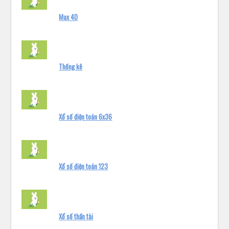
Max 4D
Thống kê
Xổ số điện toán 6x36
Xổ số điện toán 123
Xổ số thần tài