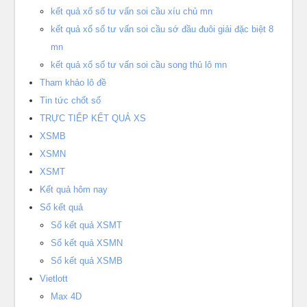
kết quả xổ số tư vấn soi cầu xíu chủ mn
kết quả xổ số tư vấn soi cầu sớ đầu đuôi giải đặc biệt 8
mn
kết quả xổ số tư vấn soi cầu song thủ lô mn
Tham khảo lô đề
Tin tức chốt số
TRỰC TIẾP KẾT QUẢ XS
XSMB
XSMN
XSMT
Kết quả hôm nay
Sổ kết quả
Sổ kết quả XSMT
Sổ kết quả XSMN
Sổ kết quả XSMB
Vietlott
Max 4D