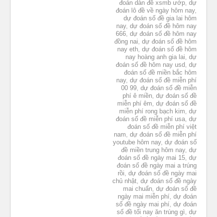
đoán dàn đề xsmb ướp
,
dự
đoán lô đề về ngày hôm nay
,
dự đoán số đề gia lai hôm
nay
,
dự đoán số đề hôm nay
666
,
dự đoán số đề hôm nay
đồng nai
,
dự đoán số đề hôm
nay eth
,
dự đoán số đề hôm
nay hoàng anh gia lai
,
dự
đoán số đề hôm nay usd
,
dự
đoán số đề miền bắc hôm
nay
,
dự đoán số đề miễn phí
00 99
,
dự đoán số đề miễn
phí ê miền
,
dự đoán số đề
miễn phí êm
,
dự đoán số đề
miễn phí rong bạch kim
,
dự
đoán số đề miễn phí usa
,
dự
đoán số đề miễn phí việt
nam
,
dự đoán số đề miễn phí
youtube hôm nay
,
dự đoán số
đề miền trung hôm nay
,
dự
đoán số đề ngày mai 15
,
dự
đoán số đề ngày mai a trúng
rồi
,
dự đoán số đề ngày mai
chủ nhật
,
dự đoán số đề ngày
mai chuẩn
,
dự đoán số đề
ngày mai miễn phí
,
dự đoán
số đề ngày mai phí
,
dự đoán
số đề tối nay ăn trúng gì
,
dự