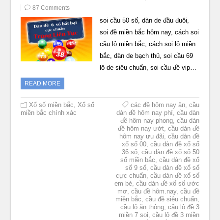
87 Comments
soi cầu 50 số, dàn de đầu đuôi,
soi đề miền bắc hôm nay, cách soi
cầu lô miền bắc, cách soi lô miền
bắc, dàn de bạch thủ, soi cầu 69
lô de siêu chuẩn, soi cầu đề vip…
READ MORE
Xổ số miền bắc
,
Xổ số
các đề hôm nay ăn
,
cầu
miền bắc chính xác
dàn đề hôm nay phí
,
cầu dàn
đề hôm nay phong
,
cầu dàn
đề hôm nay ướt
,
cầu dàn đề
hôm nay ưu đãi
,
cầu dàn đề
xổ số 00
,
cầu dàn đề xổ số
36 số
,
cầu dàn đề xổ số 50
số miền bắc
,
cầu dàn đề xổ
số 9 số
,
cầu dàn đề xổ số
cực chuẩn
,
cầu dàn đề xổ số
em bé
,
cầu dàn đề xổ số ước
mơ
,
cầu đề hôm.nay
,
cầu đề
miền bắc
,
cầu đề siêu chuẩn
,
cầu lô ăn thông
,
cầu lô đề 3
miền 7 soi
,
cầu lô đề 3 miền