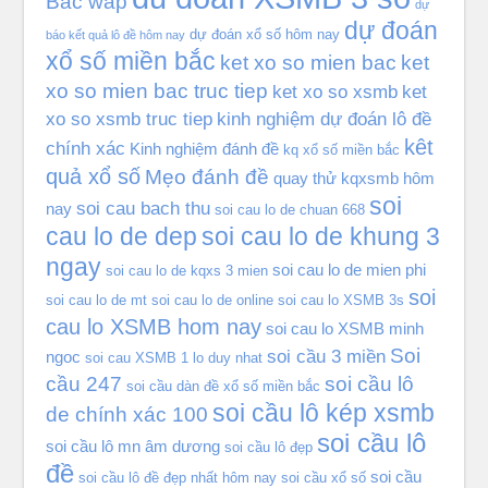
Bắc wap
dự
dự đoán
dự đoán xổ số hôm nay
báo kết quả lô đề hôm nay
xổ số miền bắc
ket xo so mien bac
ket
xo so mien bac truc tiep
ket xo so xsmb
ket
xo so xsmb truc tiep
kinh nghiệm dự đoán lô đề
kêt
chính xác
Kinh nghiệm đánh đề
kq xổ số miền bắc
quả xổ số
Mẹo đánh đề
quay thử kqxsmb hôm
soi
soi cau bach thu
nay
soi cau lo de chuan 668
cau lo de dep
soi cau lo de khung 3
ngay
soi cau lo de mien phi
soi cau lo de kqxs 3 mien
soi
soi cau lo de mt
soi cau lo de online
soi cau lo XSMB 3s
cau lo XSMB hom nay
soi cau lo XSMB minh
Soi
soi cầu 3 miền
ngoc
soi cau XSMB 1 lo duy nhat
cầu 247
soi cầu lô
soi cầu dàn đề xổ số miền bắc
soi cầu lô kép xsmb
de chính xác 100
soi cầu lô
soi cầu lô mn âm dương
soi cầu lô đẹp
đề
soi cầu
soi cầu lô đề đẹp nhất hôm nay
soi cầu xổ số