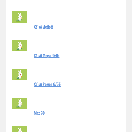
Xổ số vietlott
Xổ số Mega 6/45
Xổ số Power 6/55
Max 3D