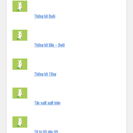
Thống kê Đuôi
Thống kê Đầu – Đuôi
Thống kê Tổng
Tần suất xuất hiện
TK từ 00 đến 99