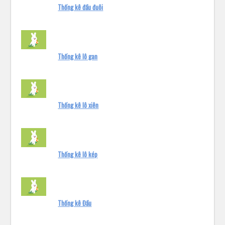
Thống kê đầu đuôi
Thống kê lô gan
Thống kê lô xiên
Thống kê lô kép
Thống kê Đầu