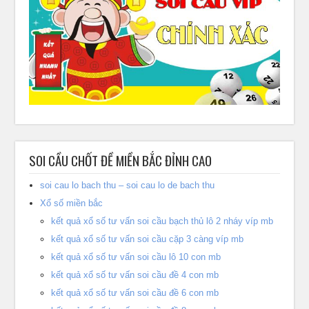
SOI CẦU CHỐT ĐỀ MIỀN BẮC ĐỈNH CAO
soi cau lo bach thu – soi cau lo de bach thu
Xổ số miền bắc
kết quả xổ số tư vấn soi cầu bạch thủ lô 2 nháy víp mb
kết quả xổ số tư vấn soi cầu cặp 3 càng víp mb
kết quả xổ số tư vấn soi cầu lô 10 con mb
kết quả xổ số tư vấn soi cầu đề 4 con mb
kết quả xổ số tư vấn soi cầu đề 6 con mb