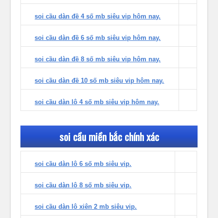
soi cầu dàn đề 4 số mb siêu vip hôm nay.
soi cầu dàn đề 6 số mb siêu vip hôm nay.
soi cầu dàn đề 8 số mb siêu vip hôm nay.
soi cầu dàn đề 10 số mb siêu vip hôm nay.
soi cầu dàn lô 4 số mb siêu vip hôm nay.
soi cầu miền bắc chính xác
soi cầu dàn lô 6 số mb siêu vip.
soi cầu dàn lô 8 số mb siêu vip.
soi cầu dàn lô xiên 2 mb siêu vip.