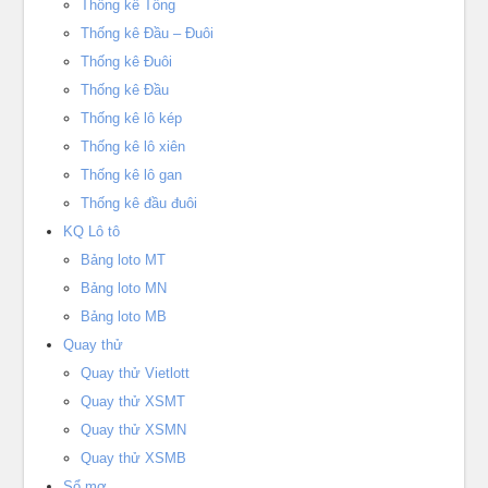
Thống kê Tổng
Thống kê Đầu – Đuôi
Thống kê Đuôi
Thống kê Đầu
Thống kê lô kép
Thống kê lô xiên
Thống kê lô gan
Thống kê đầu đuôi
KQ Lô tô
Bảng loto MT
Bảng loto MN
Bảng loto MB
Quay thử
Quay thử Vietlott
Quay thử XSMT
Quay thử XSMN
Quay thử XSMB
Sổ mơ