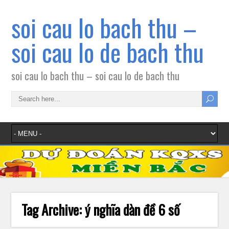
soi cau lo bach thu –
soi cau lo de bach thu
soi cau lo bach thu – soi cau lo de bach thu
Tag Archive:
ý nghĩa dàn đề 6 số