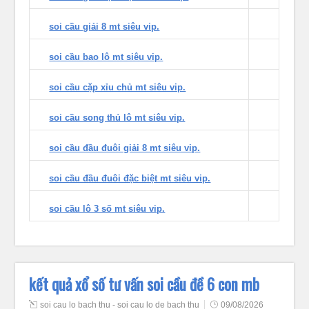
soi cầu giải 8 mt siêu vip.
soi cầu bao lô mt siêu vip.
soi cầu cặp xỉu chủ mt siêu vip.
soi cầu song thủ lô mt siêu vip.
soi cầu đầu đuôi giải 8 mt siêu vip.
soi cầu đầu đuôi đặc biệt mt siêu vip.
soi cầu lô 3 số mt siêu vip.
kết quả xổ số tư vấn soi cầu đề 6 con mb
soi cau lo bach thu - soi cau lo de bach thu
09/08/2026