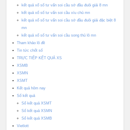
kết quả xổ số tư vấn soi cầu sớ đầu đuôi giải 8 mn
kết quả xổ số tư vấn soi cầu xíu chủ mn
kết quả xổ số tư vấn soi cầu sớ đầu đuôi giải đặc biệt 8
mn
kết quả xổ số tư vấn soi cầu song thủ lô mn
Tham khảo lô đề
Tin tức chốt số
TRỰC TIẾP KẾT QUẢ XS
XSMB
XSMN
XSMT
Kết quả hôm nay
Sổ kết quả
Sổ kết quả XSMT
Sổ kết quả XSMN
Sổ kết quả XSMB
Vietlott