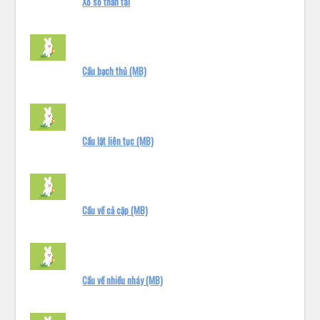
Xổ số thần tài
Cầu bạch thủ (MB)
Cầu lật liên tục (MB)
Cầu về cả cặp (MB)
Cầu về nhiều nháy (MB)