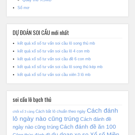
Sổ mơ
DỰ ĐOÁN SOI CẦU mới nhất
kết quả xổ số tư vấn soi cầu lô song thủ mb
kết quả xổ số tư vấn soi cầu lô 4 con mb
kết quả xổ số tư vấn soi cầu đề 6 con mb
kết quả xổ số tư vấn soi cầu lô song thủ kép mb
kết quả xổ số tư vấn soi cầu xiên 3 lô mb
soi cầu lô bạch thủ
Cách đánh
Cách bắt lô chuẩn theo ngày
chốt số 3 càng
lô ngày nào cũng trúng
Cách đánh đề
Cách đánh đề ăn 100
ngày nào cũng trúng
du doan xo so Xổ số Miền
Công thức đánh đề