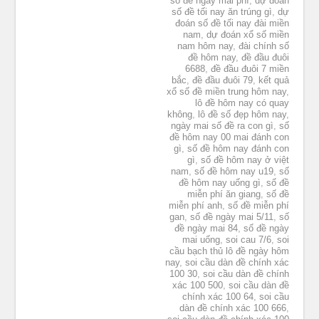
số đề ngày mai phí
,
dự đoán
số đề tối nay ăn trúng gì
,
dự
đoán số đề tối nay đài miền
nam
,
dự đoán xổ số miền
nam hôm nay
,
đài chính số
đề hôm nay
,
đề đầu đuôi
6688
,
đề đầu đuôi 7 miền
bắc
,
đề đầu đuôi 79
,
kết quả
xổ số đề miền trung hôm nay
,
lô đề hôm nay có quay
không
,
lô đề số đẹp hôm nay
,
ngày mai số đề ra con gì
,
số
đề hôm nay 00 mai đánh con
gì
,
số đề hôm nay đánh con
gì
,
số đề hôm nay ở việt
nam
,
số đề hôm nay u19
,
số
đề hôm nay uống gì
,
số đề
miễn phí ăn giang
,
số đề
miễn phí anh
,
số đề miễn phí
gan
,
số đề ngày mai 5/11
,
số
đề ngày mai 84
,
số đề ngày
mai uống
,
soi cau 7/6
,
soi
cầu bạch thủ lô đề ngày hôm
nay
,
soi cầu dàn đề chính xác
100 30
,
soi cầu dàn đề chính
xác 100 500
,
soi cầu dàn đề
chính xác 100 64
,
soi cầu
dàn đề chính xác 100 666
,