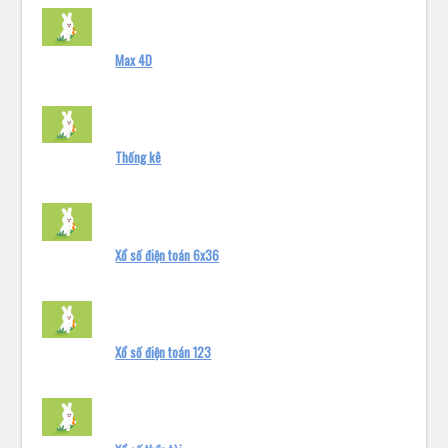
Max 4D
Thống kê
Xổ số điện toán 6x36
Xổ số điện toán 123