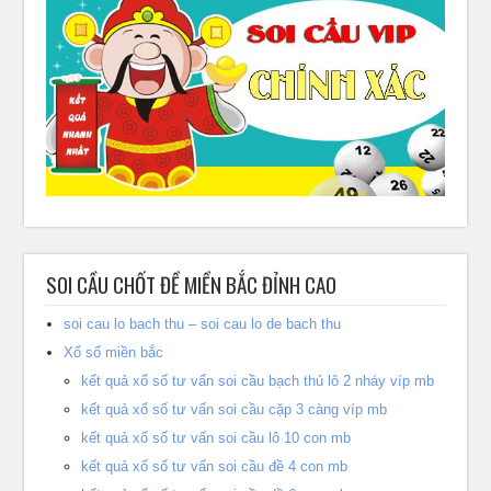
SOI CẦU CHỐT ĐỀ MIỀN BẮC ĐỈNH CAO
soi cau lo bach thu – soi cau lo de bach thu
Xổ số miền bắc
kết quả xổ số tư vấn soi cầu bạch thủ lô 2 nháy víp mb
kết quả xổ số tư vấn soi cầu cặp 3 càng víp mb
kết quả xổ số tư vấn soi cầu lô 10 con mb
kết quả xổ số tư vấn soi cầu đề 4 con mb