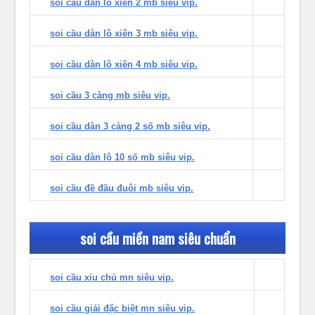
soi cầu dàn lô xiên 2 mb siêu vip.
soi cầu dàn lô xiên 3 mb siêu vip.
soi cầu dàn lô xiên 4 mb siêu vip.
soi cầu 3 càng mb siêu vip.
soi cầu dàn 3 càng 2 số mb siêu vip.
soi cầu dàn lô 10 số mb siêu vip.
soi cầu đề đầu đuôi mb siêu vip.
soi cầu miền nam siêu chuẩn
soi cầu xỉu chủ mn siêu vip.
soi cầu giải đặc biệt mn siêu vip.