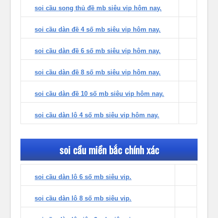
soi cầu song thủ đề mb siêu vip hôm nay.
soi cầu dàn đề 4 số mb siêu vip hôm nay.
soi cầu dàn đề 6 số mb siêu vip hôm nay.
soi cầu dàn đề 8 số mb siêu vip hôm nay.
soi cầu dàn đề 10 số mb siêu vip hôm nay.
soi cầu dàn lô 4 số mb siêu vip hôm nay.
soi cầu miền bắc chính xác
soi cầu dàn lô 6 số mb siêu vip.
soi cầu dàn lô 8 số mb siêu vip.