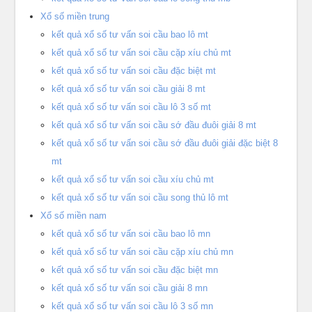
Xổ số miền trung
kết quả xổ số tư vấn soi cầu bao lô mt
kết quả xổ số tư vấn soi cầu cặp xíu chủ mt
kết quả xổ số tư vấn soi cầu đặc biệt mt
kết quả xổ số tư vấn soi cầu giải 8 mt
kết quả xổ số tư vấn soi cầu lô 3 số mt
kết quả xổ số tư vấn soi cầu sớ đầu đuôi giải 8 mt
kết quả xổ số tư vấn soi cầu sớ đầu đuôi giải đặc biệt 8
mt
kết quả xổ số tư vấn soi cầu xíu chủ mt
kết quả xổ số tư vấn soi cầu song thủ lô mt
Xổ số miền nam
kết quả xổ số tư vấn soi cầu bao lô mn
kết quả xổ số tư vấn soi cầu cặp xíu chủ mn
kết quả xổ số tư vấn soi cầu đặc biệt mn
kết quả xổ số tư vấn soi cầu giải 8 mn
kết quả xổ số tư vấn soi cầu lô 3 số mn