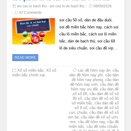
soi cau lo bach thu - soi cau lo de bach thu
08/08/2026
87 Comments
soi cầu 50 số, dàn de đầu đuôi,
soi đề miền bắc hôm nay, cách soi
cầu lô miền bắc, cách soi lô miền
bắc, dàn de bạch thủ, soi cầu 69
lô de siêu chuẩn, soi cầu đề vip…
READ MORE
Xổ số miền bắc
,
Xổ số
các đề hôm nay ăn
,
cầu
miền bắc chính xác
dàn đề hôm nay phí
,
cầu dàn
đề hôm nay phong
,
cầu dàn
đề hôm nay ướt
,
cầu dàn đề
hôm nay ưu đãi
,
cầu dàn đề
xổ số 00
,
cầu dàn đề xổ số
36 số
,
cầu dàn đề xổ số 50
số miền bắc
,
cầu dàn đề xổ
số 9 số
,
cầu dàn đề xổ số
cực chuẩn
,
cầu dàn đề xổ số
em bé
,
cầu dàn đề xổ số ước
mơ
,
cầu đề hôm.nay
,
cầu đề
miền bắc
,
cầu đề siêu chuẩn
,