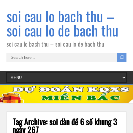
soi cau lo bach thu –
soi cau lo de bach thu
soi cau lo bach thu – soi cau lo de bach thu
Tag Archive:
soi dàn đề 6 số khung 3
ngày 267