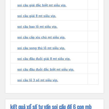
soi cầu giải đặc biệt mt siêu vip.
soi cầu giải 8 mt siêu vip.
soi cầu bao lô mt siêu vip.
soi cầu cặp xỉu chủ mt siêu vip.
soi cầu song thủ lô mt siêu vip.
soi cầu đầu đuôi giải 8 mt siêu vip.
soi cầu đầu đuôi đặc biệt mt siêu vip.
soi cầu lô 3 số mt siêu vip.
kết quả xổ số tư vấn soi cầu đề 6 con mb