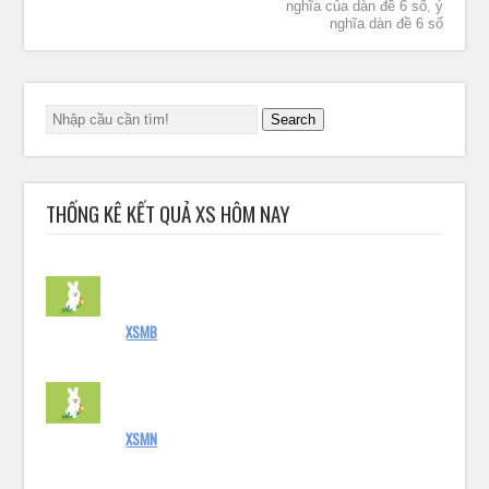
nghĩa của dàn đề 6 số
,
ý
nghĩa dàn đề 6 số
Search
THỐNG KÊ KẾT QUẢ XS HÔM NAY
XSMB
XSMN