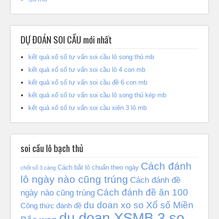
DỰ ĐOÁN SOI CẦU mới nhất
kết quả xổ số tư vấn soi cầu lô song thủ mb
kết quả xổ số tư vấn soi cầu lô 4 con mb
kết quả xổ số tư vấn soi cầu đề 6 con mb
kết quả xổ số tư vấn soi cầu lô song thủ kép mb
kết quả xổ số tư vấn soi cầu xiên 3 lô mb
soi cầu lô bạch thủ
Cách đánh
Cách bắt lô chuẩn theo ngày
chốt số 3 càng
lô ngày nào cũng trúng
Cách đánh đề
Cách đánh đề ăn 100
ngày nào cũng trúng
du doan xo so Xổ số Miền
Công thức đánh đề
du doan XSMB 3 so