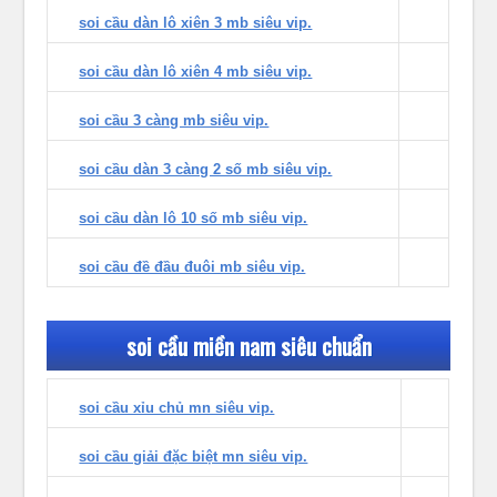
soi cầu dàn lô xiên 3 mb siêu vip.
soi cầu dàn lô xiên 4 mb siêu vip.
soi cầu 3 càng mb siêu vip.
soi cầu dàn 3 càng 2 số mb siêu vip.
soi cầu dàn lô 10 số mb siêu vip.
soi cầu đề đầu đuôi mb siêu vip.
soi cầu miền nam siêu chuẩn
soi cầu xỉu chủ mn siêu vip.
soi cầu giải đặc biệt mn siêu vip.