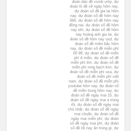
đoán dàn đề xsmb ướp
,
dự
đoán lô đề về ngày hôm nay
,
dự đoán số đề gia lai hôm
nay
,
dự đoán số đề hôm nay
666
,
dự đoán số đề hôm nay
đồng nai
,
dự đoán số đề hôm
nay eth
,
dự đoán số đề hôm
nay hoàng anh gia lai
,
dự
đoán số đề hôm nay usd
,
dự
đoán số đề miền bắc hôm
nay
,
dự đoán số đề miễn phí
00 99
,
dự đoán số đề miễn
phí ê miền
,
dự đoán số đề
miễn phí êm
,
dự đoán số đề
miễn phí rong bạch kim
,
dự
đoán số đề miễn phí usa
,
dự
đoán số đề miễn phí việt
nam
,
dự đoán số đề miễn phí
youtube hôm nay
,
dự đoán số
đề miền trung hôm nay
,
dự
đoán số đề ngày mai 15
,
dự
đoán số đề ngày mai a trúng
rồi
,
dự đoán số đề ngày mai
chủ nhật
,
dự đoán số đề ngày
mai chuẩn
,
dự đoán số đề
ngày mai miễn phí
,
dự đoán
số đề ngày mai phí
,
dự đoán
số đề tối nay ăn trúng gì
,
dự