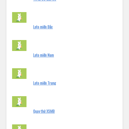
Loto miền Bắc
Loto miền Nam
Loto miền Trung
Quay thử XSMB