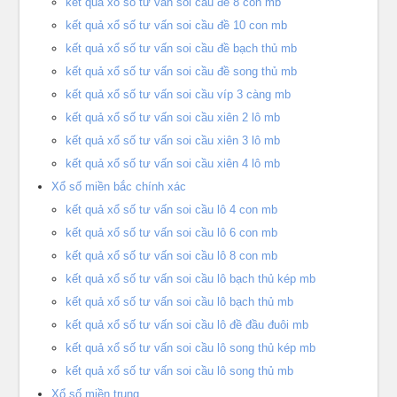
kết quả xổ số tư vấn soi cầu đề 8 con mb
kết quả xổ số tư vấn soi cầu đề 10 con mb
kết quả xổ số tư vấn soi cầu đề bạch thủ mb
kết quả xổ số tư vấn soi cầu đề song thủ mb
kết quả xổ số tư vấn soi cầu víp 3 càng mb
kết quả xổ số tư vấn soi cầu xiên 2 lô mb
kết quả xổ số tư vấn soi cầu xiên 3 lô mb
kết quả xổ số tư vấn soi cầu xiên 4 lô mb
Xổ số miền bắc chính xác
kết quả xổ số tư vấn soi cầu lô 4 con mb
kết quả xổ số tư vấn soi cầu lô 6 con mb
kết quả xổ số tư vấn soi cầu lô 8 con mb
kết quả xổ số tư vấn soi cầu lô bạch thủ kép mb
kết quả xổ số tư vấn soi cầu lô bạch thủ mb
kết quả xổ số tư vấn soi cầu lô đề đầu đuôi mb
kết quả xổ số tư vấn soi cầu lô song thủ kép mb
kết quả xổ số tư vấn soi cầu lô song thủ mb
Xổ số miền trung