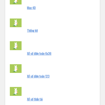
Max 4D
Thống kê
Xổ số điện toán 6x36
Xổ số điện toán 123
Xổ số thần tài