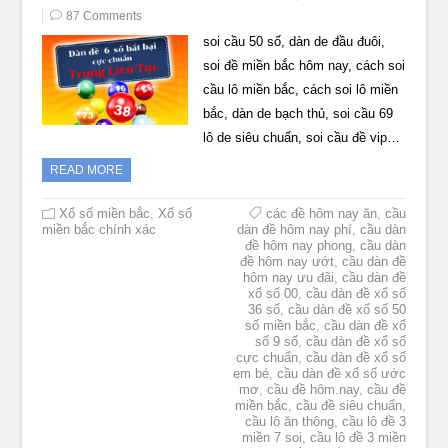
87 Comments
soi cầu 50 số, dàn de đầu đuôi,
soi đề miền bắc hôm nay, cách soi
cầu lô miền bắc, cách soi lô miền
bắc, dàn de bạch thủ, soi cầu 69
lô de siêu chuẩn, soi cầu đề vip…
READ MORE
Xổ số miền bắc
,
Xổ số
các đề hôm nay ăn
,
cầu
miền bắc chính xác
dàn đề hôm nay phí
,
cầu dàn
đề hôm nay phong
,
cầu dàn
đề hôm nay ướt
,
cầu dàn đề
hôm nay ưu đãi
,
cầu dàn đề
xổ số 00
,
cầu dàn đề xổ số
36 số
,
cầu dàn đề xổ số 50
số miền bắc
,
cầu dàn đề xổ
số 9 số
,
cầu dàn đề xổ số
cực chuẩn
,
cầu dàn đề xổ số
em bé
,
cầu dàn đề xổ số ước
mơ
,
cầu đề hôm.nay
,
cầu đề
miền bắc
,
cầu đề siêu chuẩn
,
cầu lô ăn thông
,
cầu lô đề 3
miền 7 soi
,
cầu lô đề 3 miền