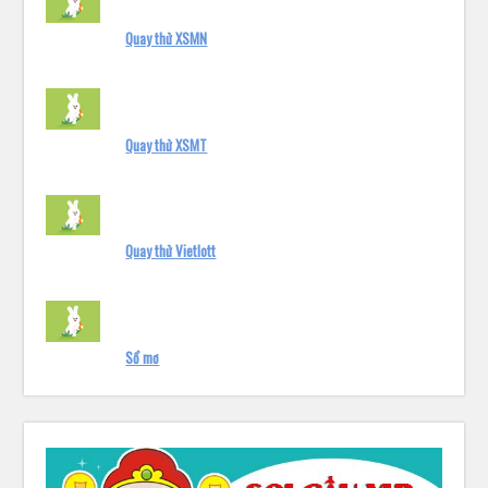
Quay thử XSMN
Quay thử XSMT
Quay thử Vietlott
Sổ mơ