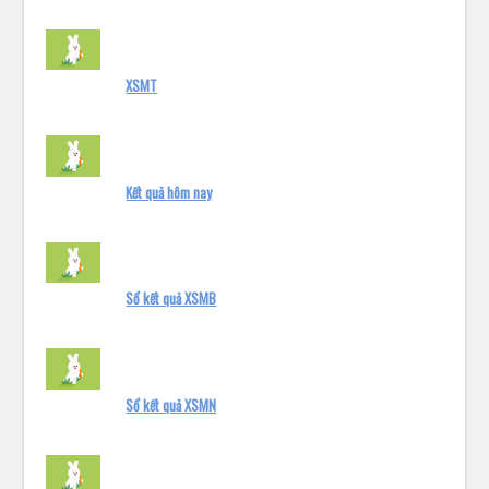
XSMT
Kết quả hôm nay
Sổ kết quả XSMB
Sổ kết quả XSMN