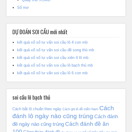
Sổ mơ
DỰ ĐOÁN SOI CẦU mới nhất
kết quả xổ số tư vấn soi cầu lô 4 con mb
kết quả xổ số tư vấn soi cầu đề song thủ mb
kết quả xổ số tư vấn soi cầu xiên 4 lô mb
kết quả xổ số tư vấn soi cầu lô bạch thủ mb
kết quả xổ số tư vấn soi cầu lô 6 con mb
soi cầu lô bạch thủ
Cách
Cách bắt lô chuẩn theo ngày
Cách ghi lô đề miền Nam
đánh lô ngày nào cũng trúng
Cách đánh
Cách đánh đề ăn
đề ngày nào cũng trúng
100
Công thức đánh đề