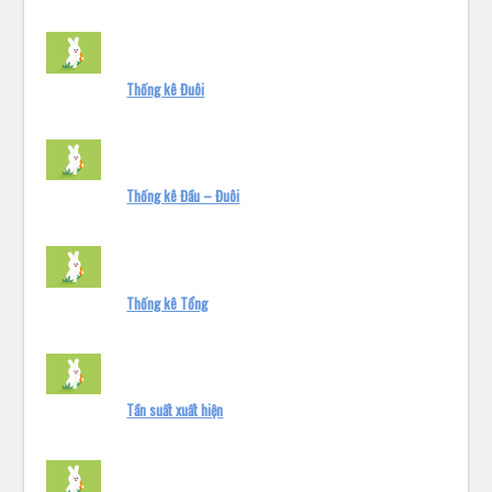
Thống kê Đuôi
Thống kê Đầu – Đuôi
Thống kê Tổng
Tần suất xuất hiện