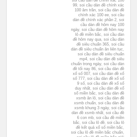
soi cầu dàn đề chính xác 100
99
,
soi cầu dàn đề chính xác
100 âm trần
,
soi cầu dàn đề
chính xác 100 ee
,
soi cầu
dàn đề chính xác phần 2
,
soi
cầu dàn đề hôm nay 100
ngày
,
soi cầu dàn đề hôm nay
lô đề miền bắc
,
soi cầu dàn
đề hôm nay qua
,
soi cầu dàn
đề siêu chuẩn 365
,
soi cầu
dàn đề siêu chuẩn ăn liên tục
,
soi cầu dàn đề siêu chuẩn
mp4
,
soi cầu dàn đề siêu
chuẩn trong ngày
,
soi cầu dàn
đề tối nay 86
,
soi cầu dàn đề
xổ số 007
,
soi cầu dàn đề xổ
số 777
,
soi cầu dàn đề xổ số
9 số
,
soi cầu dàn đề xổ số
duy nhất
,
soi cầu dàn đề xổ
số miền bắc
,
soi cầu dàn đề
xsmb ăn lô
,
soi cầu dàn đề
xsmb chuẩn
,
soi cầu dàn đề
xsmb khung 3 ngày
,
soi cầu
dàn đề xsmb nhất
,
soi cầu đề
6 con mb
,
soi cầu đề miền
bắc
,
soi cầu lô đề
,
soi cầu lô
đề kết quả xổ số miền bắc
,
soi cầu lô đề miền bắc chuẩn
,