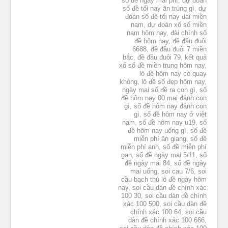
số đề ngày mai phí
,
dự đoán
số đề tối nay ăn trúng gì
,
dự
đoán số đề tối nay đài miền
nam
,
dự đoán xổ số miền
nam hôm nay
,
đài chính số
đề hôm nay
,
đề đầu đuôi
6688
,
đề đầu đuôi 7 miền
bắc
,
đề đầu đuôi 79
,
kết quả
xổ số đề miền trung hôm nay
,
lô đề hôm nay có quay
không
,
lô đề số đẹp hôm nay
,
ngày mai số đề ra con gì
,
số
đề hôm nay 00 mai đánh con
gì
,
số đề hôm nay đánh con
gì
,
số đề hôm nay ở việt
nam
,
số đề hôm nay u19
,
số
đề hôm nay uống gì
,
số đề
miễn phí ăn giang
,
số đề
miễn phí anh
,
số đề miễn phí
gan
,
số đề ngày mai 5/11
,
số
đề ngày mai 84
,
số đề ngày
mai uống
,
soi cau 7/6
,
soi
cầu bạch thủ lô đề ngày hôm
nay
,
soi cầu dàn đề chính xác
100 30
,
soi cầu dàn đề chính
xác 100 500
,
soi cầu dàn đề
chính xác 100 64
,
soi cầu
dàn đề chính xác 100 666
,