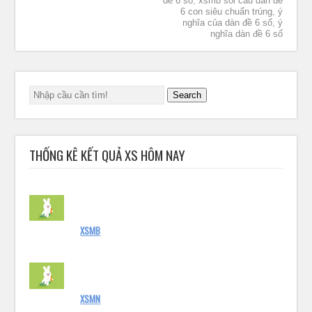
de 6 so
,
xsmb soi cầu dàn đề
6 con siêu chuẩn trúng
,
ý
nghĩa của dàn đề 6 số
,
ý
nghĩa dàn đề 6 số
Search
THỐNG KÊ KẾT QUẢ XS HÔM NAY
XSMB
XSMN