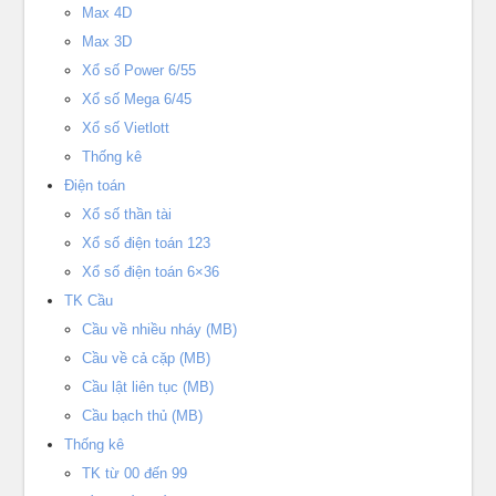
Max 4D
Max 3D
Xổ số Power 6/55
Xổ số Mega 6/45
Xổ số Vietlott
Thống kê
Điện toán
Xổ số thần tài
Xổ số điện toán 123
Xổ số điện toán 6×36
TK Cầu
Cầu về nhiều nháy (MB)
Cầu về cả cặp (MB)
Cầu lật liên tục (MB)
Cầu bạch thủ (MB)
Thống kê
TK từ 00 đến 99