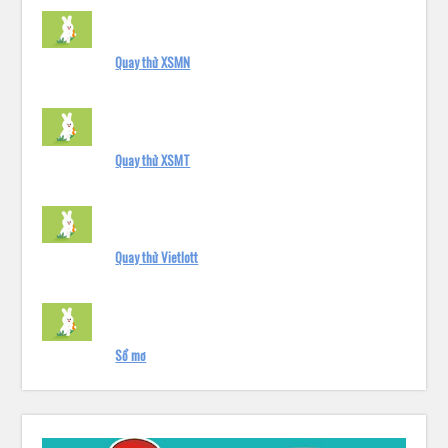
Quay thử XSMN
Quay thử XSMT
Quay thử Vietlott
Sổ mơ