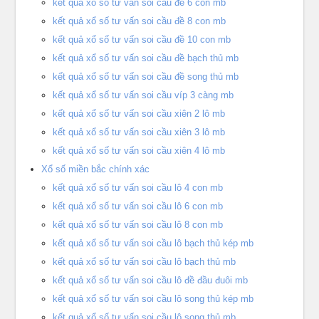
kết quả xổ số tư vấn soi cầu đề 6 con mb
kết quả xổ số tư vấn soi cầu đề 8 con mb
kết quả xổ số tư vấn soi cầu đề 10 con mb
kết quả xổ số tư vấn soi cầu đề bạch thủ mb
kết quả xổ số tư vấn soi cầu đề song thủ mb
kết quả xổ số tư vấn soi cầu víp 3 càng mb
kết quả xổ số tư vấn soi cầu xiên 2 lô mb
kết quả xổ số tư vấn soi cầu xiên 3 lô mb
kết quả xổ số tư vấn soi cầu xiên 4 lô mb
Xổ số miền bắc chính xác
kết quả xổ số tư vấn soi cầu lô 4 con mb
kết quả xổ số tư vấn soi cầu lô 6 con mb
kết quả xổ số tư vấn soi cầu lô 8 con mb
kết quả xổ số tư vấn soi cầu lô bạch thủ kép mb
kết quả xổ số tư vấn soi cầu lô bạch thủ mb
kết quả xổ số tư vấn soi cầu lô đề đầu đuôi mb
kết quả xổ số tư vấn soi cầu lô song thủ kép mb
kết quả xổ số tư vấn soi cầu lô song thủ mb