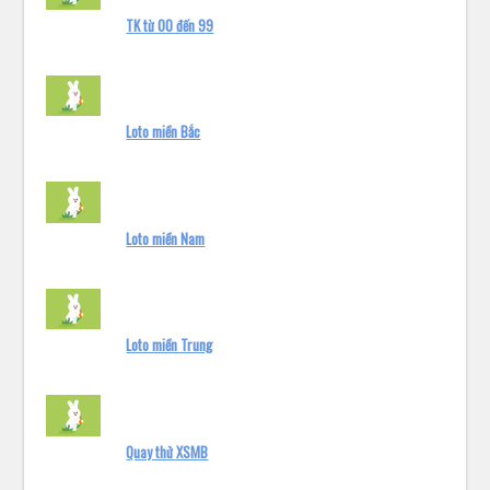
TK từ 00 đến 99
Loto miền Bắc
Loto miền Nam
Loto miền Trung
Quay thử XSMB