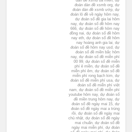
dàn đề xsmb ba miền
,
dự
đoán dàn đề xsmb org
,
dự
đoán dàn đề xsmb ướp
,
dự
đoán lô đề về ngày hôm nay
,
dự đoán số đề gia lai hôm
nay
,
dự đoán số đề hôm nay
666
,
dự đoán số đề hôm nay
đồng nai
,
dự đoán số đề hôm
nay eth
,
dự đoán số đề hôm
nay hoàng anh gia lai
,
dự
đoán số đề hôm nay usd
,
dự
đoán số đề miền bắc hôm
nay
,
dự đoán số đề miễn phí
00 99
,
dự đoán số đề miễn
phí ê miền
,
dự đoán số đề
miễn phí êm
,
dự đoán số đề
miễn phí rong bạch kim
,
dự
đoán số đề miễn phí usa
,
dự
đoán số đề miễn phí việt
nam
,
dự đoán số đề miễn phí
youtube hôm nay
,
dự đoán số
đề miền trung hôm nay
,
dự
đoán số đề ngày mai 15
,
dự
đoán số đề ngày mai a trúng
rồi
,
dự đoán số đề ngày mai
chủ nhật
,
dự đoán số đề ngày
mai chuẩn
,
dự đoán số đề
ngày mai miễn phí
,
dự đoán