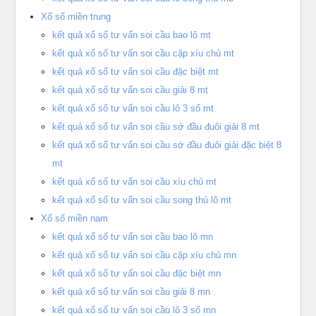
Xổ số miền trung
kết quả xổ số tư vấn soi cầu bao lô mt
kết quả xổ số tư vấn soi cầu cặp xíu chủ mt
kết quả xổ số tư vấn soi cầu đặc biệt mt
kết quả xổ số tư vấn soi cầu giải 8 mt
kết quả xổ số tư vấn soi cầu lô 3 số mt
kết quả xổ số tư vấn soi cầu sớ đầu đuôi giải 8 mt
kết quả xổ số tư vấn soi cầu sớ đầu đuôi giải đặc biệt 8
mt
kết quả xổ số tư vấn soi cầu xíu chủ mt
kết quả xổ số tư vấn soi cầu song thủ lô mt
Xổ số miền nam
kết quả xổ số tư vấn soi cầu bao lô mn
kết quả xổ số tư vấn soi cầu cặp xíu chủ mn
kết quả xổ số tư vấn soi cầu đặc biệt mn
kết quả xổ số tư vấn soi cầu giải 8 mn
kết quả xổ số tư vấn soi cầu lô 3 số mn