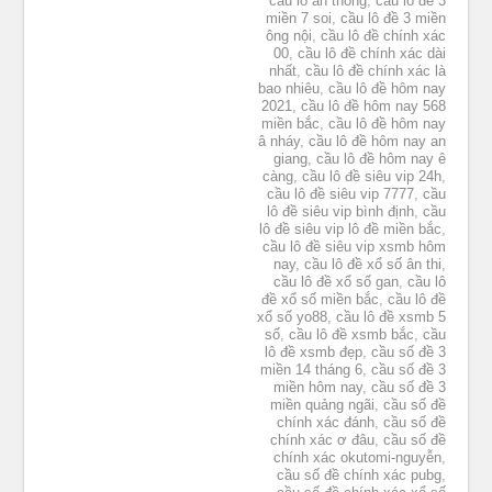
cầu lô ăn thông
,
cầu lô đề 3
miền 7 soi
,
cầu lô đề 3 miền
ông nội
,
cầu lô đề chính xác
00
,
cầu lô đề chính xác dài
nhất
,
cầu lô đề chính xác là
bao nhiêu
,
cầu lô đề hôm nay
2021
,
cầu lô đề hôm nay 568
miền bắc
,
cầu lô đề hôm nay
â nháy
,
cầu lô đề hôm nay an
giang
,
cầu lô đề hôm nay ê
càng
,
cầu lô đề siêu vip 24h
,
cầu lô đề siêu vip 7777
,
cầu
lô đề siêu vip bình định
,
cầu
lô đề siêu vip lô đề miền bắc
,
cầu lô đề siêu vip xsmb hôm
nay
,
cầu lô đề xổ số ân thi
,
cầu lô đề xổ số gan
,
cầu lô
đề xổ số miền bắc
,
cầu lô đề
xổ số yo88
,
cầu lô đề xsmb 5
số
,
cầu lô đề xsmb bắc
,
cầu
lô đề xsmb đẹp
,
cầu số đề 3
miền 14 tháng 6
,
cầu số đề 3
miền hôm nay
,
cầu số đề 3
miền quảng ngãi
,
cầu số đề
chính xác đánh
,
cầu số đề
chính xác ơ đâu
,
cầu số đề
chính xác okutomi-nguyễn
,
cầu số đề chính xác pubg
,