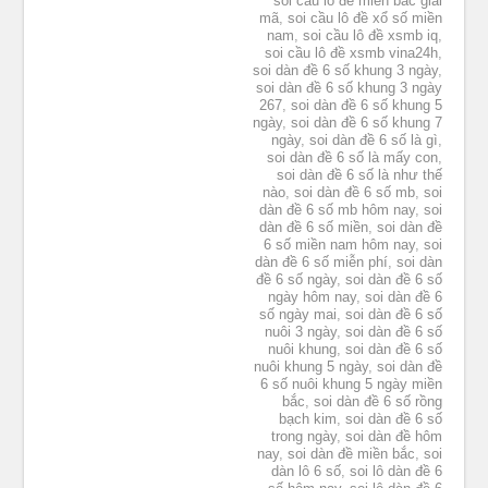
soi cầu lô đề miền bắc giải
mã
,
soi cầu lô đề xổ số miền
nam
,
soi cầu lô đề xsmb iq
,
soi cầu lô đề xsmb vina24h
,
soi dàn đề 6 số khung 3 ngày
,
soi dàn đề 6 số khung 3 ngày
267
,
soi dàn đề 6 số khung 5
ngày
,
soi dàn đề 6 số khung 7
ngày
,
soi dàn đề 6 số là gì
,
soi dàn đề 6 số là mấy con
,
soi dàn đề 6 số là như thế
nào
,
soi dàn đề 6 số mb
,
soi
dàn đề 6 số mb hôm nay
,
soi
dàn đề 6 số miền
,
soi dàn đề
6 số miền nam hôm nay
,
soi
dàn đề 6 số miễn phí
,
soi dàn
đề 6 số ngày
,
soi dàn đề 6 số
ngày hôm nay
,
soi dàn đề 6
số ngày mai
,
soi dàn đề 6 số
nuôi 3 ngày
,
soi dàn đề 6 số
nuôi khung
,
soi dàn đề 6 số
nuôi khung 5 ngày
,
soi dàn đề
6 số nuôi khung 5 ngày miền
bắc
,
soi dàn đề 6 số rồng
bạch kim
,
soi dàn đề 6 số
trong ngày
,
soi dàn đề hôm
nay
,
soi dàn đề miền bắc
,
soi
dàn lô 6 số
,
soi lô dàn đề 6