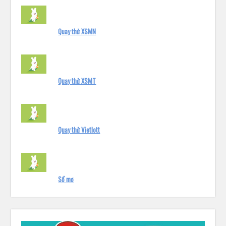
Quay thử XSMN
Quay thử XSMT
Quay thử Vietlott
Sổ mơ