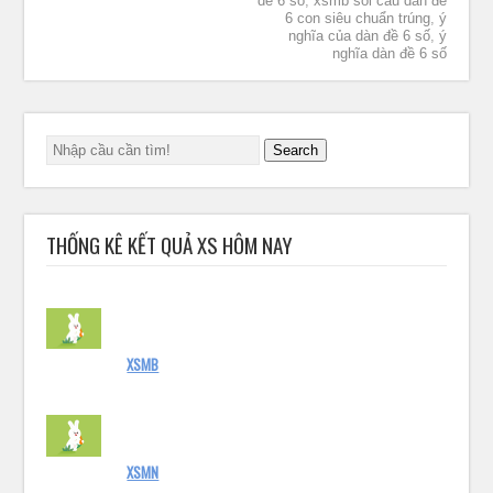
de 6 so
,
xsmb soi cầu dàn đề
6 con siêu chuẩn trúng
,
ý
nghĩa của dàn đề 6 số
,
ý
nghĩa dàn đề 6 số
Search
THỐNG KÊ KẾT QUẢ XS HÔM NAY
XSMB
XSMN