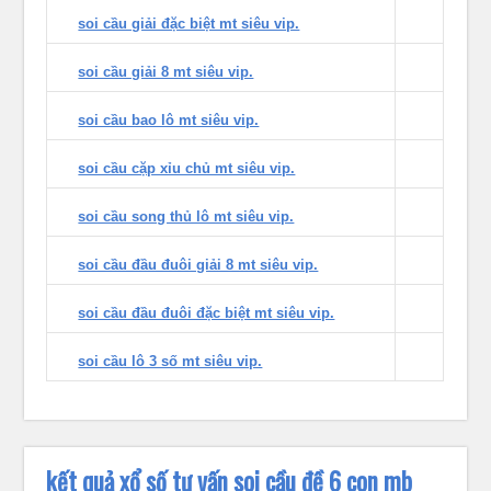
soi cầu giải đặc biệt mt siêu vip.
soi cầu giải 8 mt siêu vip.
soi cầu bao lô mt siêu vip.
soi cầu cặp xỉu chủ mt siêu vip.
soi cầu song thủ lô mt siêu vip.
soi cầu đầu đuôi giải 8 mt siêu vip.
soi cầu đầu đuôi đặc biệt mt siêu vip.
soi cầu lô 3 số mt siêu vip.
kết quả xổ số tư vấn soi cầu đề 6 con mb