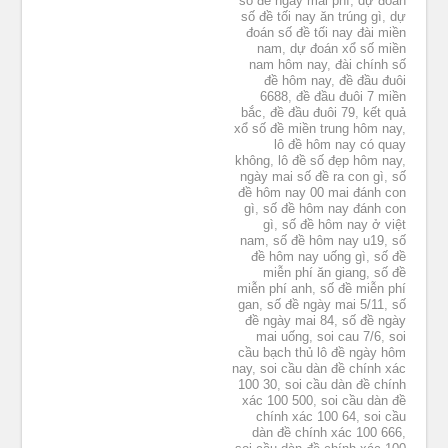
số đề ngày mai phí
,
dự đoán
số đề tối nay ăn trúng gì
,
dự
đoán số đề tối nay đài miền
nam
,
dự đoán xổ số miền
nam hôm nay
,
đài chính số
đề hôm nay
,
đề đầu đuôi
6688
,
đề đầu đuôi 7 miền
bắc
,
đề đầu đuôi 79
,
kết quả
xổ số đề miền trung hôm nay
,
lô đề hôm nay có quay
không
,
lô đề số đẹp hôm nay
,
ngày mai số đề ra con gì
,
số
đề hôm nay 00 mai đánh con
gì
,
số đề hôm nay đánh con
gì
,
số đề hôm nay ở việt
nam
,
số đề hôm nay u19
,
số
đề hôm nay uống gì
,
số đề
miễn phí ăn giang
,
số đề
miễn phí anh
,
số đề miễn phí
gan
,
số đề ngày mai 5/11
,
số
đề ngày mai 84
,
số đề ngày
mai uống
,
soi cau 7/6
,
soi
cầu bạch thủ lô đề ngày hôm
nay
,
soi cầu dàn đề chính xác
100 30
,
soi cầu dàn đề chính
xác 100 500
,
soi cầu dàn đề
chính xác 100 64
,
soi cầu
dàn đề chính xác 100 666
,