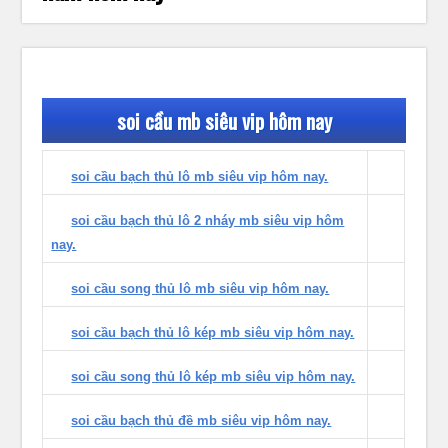
soi cầu mb siêu vip hôm nay
soi cầu bạch thủ lô mb siêu vip hôm nay.
soi cầu bạch thủ lô 2 nháy mb siêu vip hôm
nay.
soi cầu song thủ lô mb siêu vip hôm nay.
soi cầu bạch thủ lô kép mb siêu vip hôm nay.
soi cầu song thủ lô kép mb siêu vip hôm nay.
soi cầu bạch thủ đề mb siêu vip hôm nay.