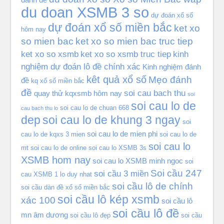
du doan XSMB 3 so
dự đoán xổ số
dự đoán xổ số miền bắc
ket xo
hôm nay
so mien bac
ket xo so mien bac truc tiep
ket xo so xsmb
ket xo so xsmb truc tiep
kinh
nghiệm dự đoán lô đề chính xác
Kinh nghiệm đánh
kêt quả xổ số
Mẹo đánh
đề
kq xổ số miền bắc
đề
soi cau bach thu
quay thử kqxsmb hôm nay
soi
soi cau lo de
soi cau lo de chuan 668
cau bach thu lo
dep
soi cau lo de khung 3 ngay
soi
soi cau lo de mien phi
cau lo de kqxs 3 mien
soi cau lo de
soi cau lo
mt
soi cau lo de online
soi cau lo XSMB 3s
XSMB hom nay
soi cau lo XSMB minh ngoc
soi
Soi cầu 247
soi cầu 3 miền
cau XSMB 1 lo duy nhat
soi cầu lô de chính
soi cầu dàn đề xổ số miền bắc
soi cầu lô kép xsmb
xác 100
soi cầu lô
soi cầu lô đề
mn âm dương
soi cầu lô đẹp
soi cầu