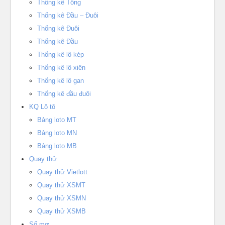
Thống kê Tổng
Thống kê Đầu – Đuôi
Thống kê Đuôi
Thống kê Đầu
Thống kê lô kép
Thống kê lô xiên
Thống kê lô gan
Thống kê đầu đuôi
KQ Lô tô
Bảng loto MT
Bảng loto MN
Bảng loto MB
Quay thử
Quay thử Vietlott
Quay thử XSMT
Quay thử XSMN
Quay thử XSMB
Sổ mơ