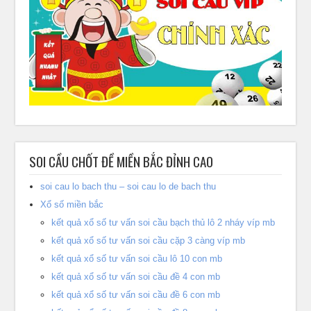
SOI CẦU CHỐT ĐỀ MIỀN BẮC ĐỈNH CAO
soi cau lo bach thu – soi cau lo de bach thu
Xổ số miền bắc
kết quả xổ số tư vấn soi cầu bạch thủ lô 2 nháy víp mb
kết quả xổ số tư vấn soi cầu cặp 3 càng víp mb
kết quả xổ số tư vấn soi cầu lô 10 con mb
kết quả xổ số tư vấn soi cầu đề 4 con mb
kết quả xổ số tư vấn soi cầu đề 6 con mb