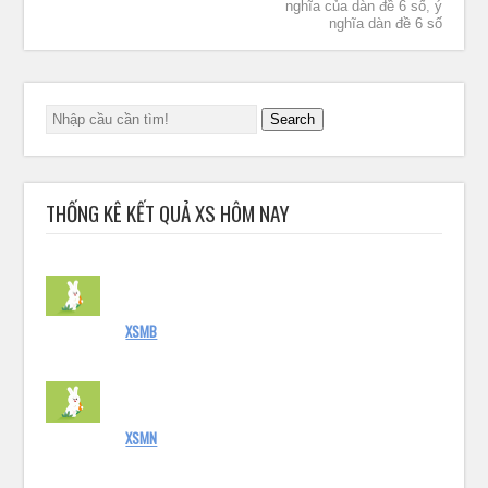
nghĩa của dàn đề 6 số
,
ý
nghĩa dàn đề 6 số
Search
THỐNG KÊ KẾT QUẢ XS HÔM NAY
XSMB
XSMN