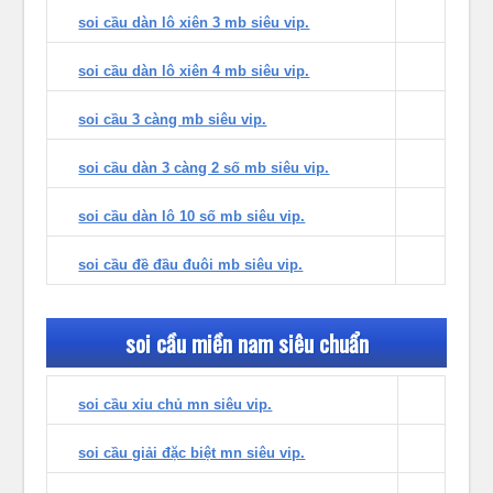
soi cầu dàn lô xiên 3 mb siêu vip.
soi cầu dàn lô xiên 4 mb siêu vip.
soi cầu 3 càng mb siêu vip.
soi cầu dàn 3 càng 2 số mb siêu vip.
soi cầu dàn lô 10 số mb siêu vip.
soi cầu đề đầu đuôi mb siêu vip.
soi cầu miền nam siêu chuẩn
soi cầu xỉu chủ mn siêu vip.
soi cầu giải đặc biệt mn siêu vip.