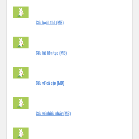
Cầu bạch thủ (MB)
Cầu lật liên tục (MB)
Cầu về cả cặp (MB)
Cầu về nhiều nháy (MB)