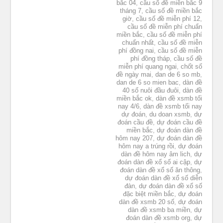
bắc 04
,
cầu số đề miền bắc 9
tháng 7
,
cầu số đề miền bắc
giờ
,
cầu số đề miễn phí 12
,
cầu số đề miễn phí chuẩn
miền bắc
,
cầu số đề miễn phí
chuẩn nhất
,
cầu số đề miễn
phí đồng nai
,
cầu số đề miễn
phí đồng tháp
,
cầu số đề
miễn phí quang ngai
,
chốt số
đề ngày mai
,
dan de 6 so mb
,
dan de 6 so mien bac
,
dàn đề
40 số nuôi đầu đuôi
,
dàn đề
miền bắc ok
,
dàn đề xsmb tối
nay 4/6
,
dàn đề xsmb tối nay
dự đoán
,
du doan xsmb
,
dự
đoán cầu đề
,
dự đoán cầu đề
miền bắc
,
dự đoán dàn đề
hôm nay 207
,
dự đoán dàn đề
hôm nay a trúng rồi
,
dự đoán
dàn đề hôm nay âm lich
,
dự
đoán dàn đề xổ số ai cập
,
dự
đoán dàn đề xổ số ăn thông
,
dự đoán dàn đề xổ số diễn
đàn
,
dự đoán dàn đề xổ số
đặc biệt miền bắc
,
dự đoán
dàn đề xsmb 20 số
,
dự đoán
dàn đề xsmb ba miền
,
dự
đoán dàn đề xsmb org
,
dự