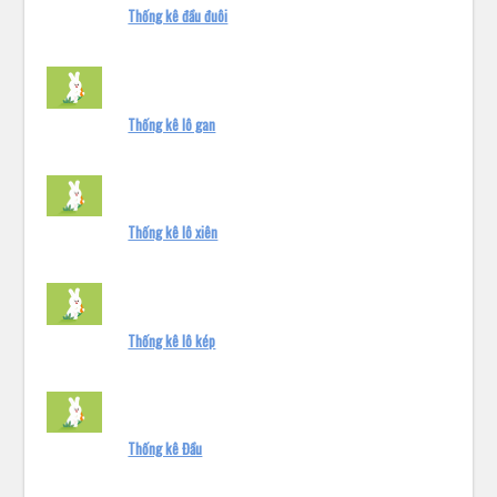
Thống kê đầu đuôi
Thống kê lô gan
Thống kê lô xiên
Thống kê lô kép
Thống kê Đầu