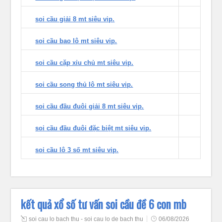
soi cầu giải 8 mt siêu vip.
soi cầu bao lô mt siêu vip.
soi cầu cặp xỉu chủ mt siêu vip.
soi cầu song thủ lô mt siêu vip.
soi cầu đầu đuôi giải 8 mt siêu vip.
soi cầu đầu đuôi đặc biệt mt siêu vip.
soi cầu lô 3 số mt siêu vip.
kết quả xổ số tư vấn soi cầu đề 6 con mb
soi cau lo bach thu - soi cau lo de bach thu
06/08/2026