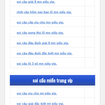
soi cầu giải 8 mn siêu vip.
chốt cầu hôm nay bao lô mn siêu vip.
soi cầu cặp xỉu chủ mn siêu vip.
soi cầu song thủ lô mn siêu vip.
soi cầu đầu đuôi giải 8 mn siêu vip.
soi cầu đầu đuôi đặc biệt mn siêu vip.
soi cầu lô 3 số mn siêu vip.
soi cầu miền trung víp
soi cầu xỉu chủ mt siêu vip.
soi cầu giải đặc biệt mt siêu vip.