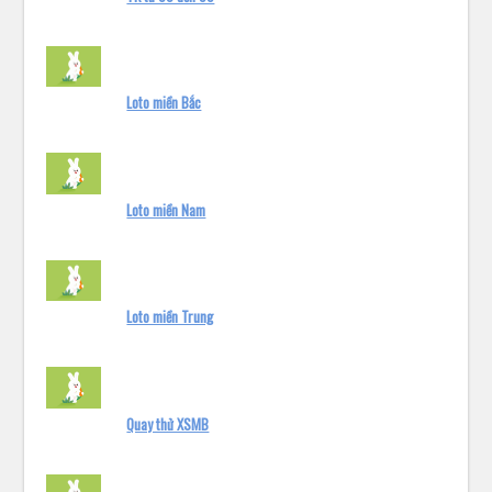
Loto miền Bắc
Loto miền Nam
Loto miền Trung
Quay thử XSMB