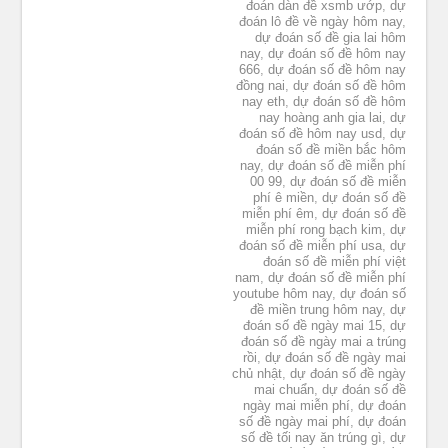
đoán dàn đề xsmb ướp
,
dự
đoán lô đề về ngày hôm nay
,
dự đoán số đề gia lai hôm
nay
,
dự đoán số đề hôm nay
666
,
dự đoán số đề hôm nay
đồng nai
,
dự đoán số đề hôm
nay eth
,
dự đoán số đề hôm
nay hoàng anh gia lai
,
dự
đoán số đề hôm nay usd
,
dự
đoán số đề miền bắc hôm
nay
,
dự đoán số đề miễn phí
00 99
,
dự đoán số đề miễn
phí ê miền
,
dự đoán số đề
miễn phí êm
,
dự đoán số đề
miễn phí rong bạch kim
,
dự
đoán số đề miễn phí usa
,
dự
đoán số đề miễn phí việt
nam
,
dự đoán số đề miễn phí
youtube hôm nay
,
dự đoán số
đề miền trung hôm nay
,
dự
đoán số đề ngày mai 15
,
dự
đoán số đề ngày mai a trúng
rồi
,
dự đoán số đề ngày mai
chủ nhật
,
dự đoán số đề ngày
mai chuẩn
,
dự đoán số đề
ngày mai miễn phí
,
dự đoán
số đề ngày mai phí
,
dự đoán
số đề tối nay ăn trúng gì
,
dự