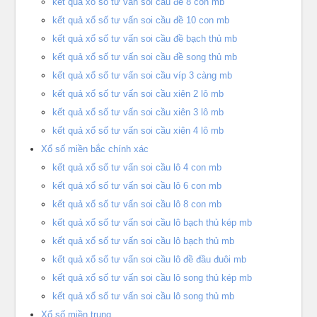
kết quả xổ số tư vấn soi cầu đề 8 con mb
kết quả xổ số tư vấn soi cầu đề 10 con mb
kết quả xổ số tư vấn soi cầu đề bạch thủ mb
kết quả xổ số tư vấn soi cầu đề song thủ mb
kết quả xổ số tư vấn soi cầu víp 3 càng mb
kết quả xổ số tư vấn soi cầu xiên 2 lô mb
kết quả xổ số tư vấn soi cầu xiên 3 lô mb
kết quả xổ số tư vấn soi cầu xiên 4 lô mb
Xổ số miền bắc chính xác
kết quả xổ số tư vấn soi cầu lô 4 con mb
kết quả xổ số tư vấn soi cầu lô 6 con mb
kết quả xổ số tư vấn soi cầu lô 8 con mb
kết quả xổ số tư vấn soi cầu lô bạch thủ kép mb
kết quả xổ số tư vấn soi cầu lô bạch thủ mb
kết quả xổ số tư vấn soi cầu lô đề đầu đuôi mb
kết quả xổ số tư vấn soi cầu lô song thủ kép mb
kết quả xổ số tư vấn soi cầu lô song thủ mb
Xổ số miền trung