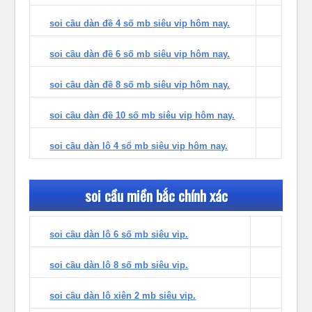
soi cầu dàn đề 4 số mb siêu vip hôm nay.
soi cầu dàn đề 6 số mb siêu vip hôm nay.
soi cầu dàn đề 8 số mb siêu vip hôm nay.
soi cầu dàn đề 10 số mb siêu vip hôm nay.
soi cầu dàn lô 4 số mb siêu vip hôm nay.
soi cầu miền bắc chính xác
soi cầu dàn lô 6 số mb siêu vip.
soi cầu dàn lô 8 số mb siêu vip.
soi cầu dàn lô xiên 2 mb siêu vip.