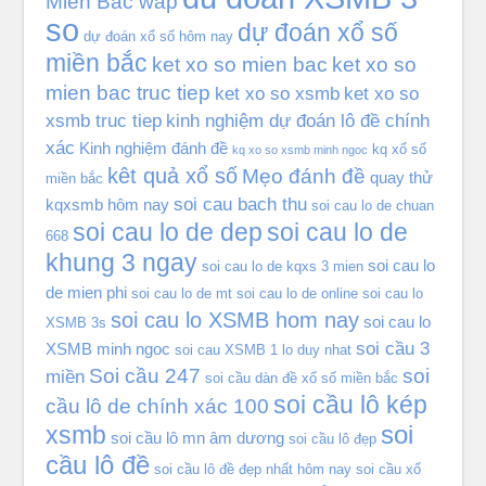
Miền Bắc wap
so
dự đoán xổ số
dự đoán xổ số hôm nay
miền bắc
ket xo so mien bac
ket xo so
mien bac truc tiep
ket xo so xsmb
ket xo so
xsmb truc tiep
kinh nghiệm dự đoán lô đề chính
xác
Kinh nghiệm đánh đề
kq xổ số
kq xo so xsmb minh ngoc
kêt quả xổ số
Mẹo đánh đề
quay thử
miền bắc
soi cau bach thu
kqxsmb hôm nay
soi cau lo de chuan
soi cau lo de dep
soi cau lo de
668
khung 3 ngay
soi cau lo
soi cau lo de kqxs 3 mien
de mien phi
soi cau lo de mt
soi cau lo de online
soi cau lo
soi cau lo XSMB hom nay
soi cau lo
XSMB 3s
soi cầu 3
XSMB minh ngoc
soi cau XSMB 1 lo duy nhat
Soi cầu 247
soi
miền
soi cầu dàn đề xổ số miền bắc
soi cầu lô kép
cầu lô de chính xác 100
soi
xsmb
soi cầu lô mn âm dương
soi cầu lô đẹp
cầu lô đề
soi cầu lô đề đẹp nhất hôm nay
soi cầu xổ