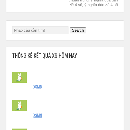
chuẩn trúng
,
ý nghĩa của dàn
đề 4 số
,
ý nghĩa dàn đề 4 số
Search
THỐNG KÊ KẾT QUẢ XS HÔM NAY
XSMB
XSMN