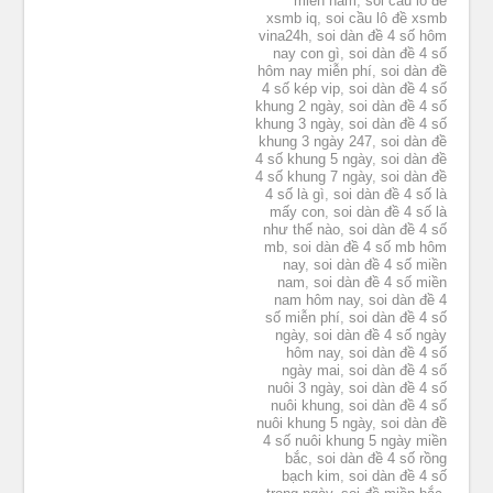
miền nam
,
soi cầu lô đề
xsmb iq
,
soi cầu lô đề xsmb
vina24h
,
soi dàn đề 4 số hôm
nay con gì
,
soi dàn đề 4 số
hôm nay miễn phí
,
soi dàn đề
4 số kép vip
,
soi dàn đề 4 số
khung 2 ngày
,
soi dàn đề 4 số
khung 3 ngày
,
soi dàn đề 4 số
khung 3 ngày 247
,
soi dàn đề
4 số khung 5 ngày
,
soi dàn đề
4 số khung 7 ngày
,
soi dàn đề
4 số là gì
,
soi dàn đề 4 số là
mấy con
,
soi dàn đề 4 số là
như thế nào
,
soi dàn đề 4 số
mb
,
soi dàn đề 4 số mb hôm
nay
,
soi dàn đề 4 số miền
nam
,
soi dàn đề 4 số miền
nam hôm nay
,
soi dàn đề 4
số miễn phí
,
soi dàn đề 4 số
ngày
,
soi dàn đề 4 số ngày
hôm nay
,
soi dàn đề 4 số
ngày mai
,
soi dàn đề 4 số
nuôi 3 ngày
,
soi dàn đề 4 số
nuôi khung
,
soi dàn đề 4 số
nuôi khung 5 ngày
,
soi dàn đề
4 số nuôi khung 5 ngày miền
bắc
,
soi dàn đề 4 số rồng
bạch kim
,
soi dàn đề 4 số