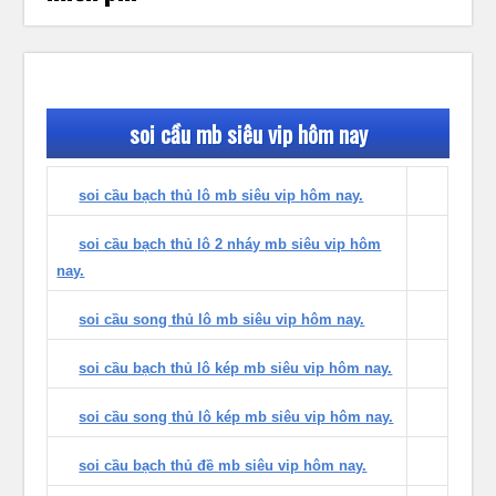
soi cầu mb siêu vip hôm nay
soi cầu bạch thủ lô mb siêu vip hôm nay.
soi cầu bạch thủ lô 2 nháy mb siêu vip hôm
nay.
soi cầu song thủ lô mb siêu vip hôm nay.
soi cầu bạch thủ lô kép mb siêu vip hôm nay.
soi cầu song thủ lô kép mb siêu vip hôm nay.
soi cầu bạch thủ đề mb siêu vip hôm nay.