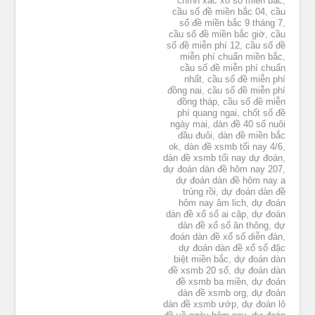
chính xác xổ số miền bắc
,
cầu số đề miền bắc 04
,
cầu
số đề miền bắc 9 tháng 7
,
cầu số đề miền bắc giờ
,
cầu
số đề miễn phí 12
,
cầu số đề
miễn phí chuẩn miền bắc
,
cầu số đề miễn phí chuẩn
nhất
,
cầu số đề miễn phí
đồng nai
,
cầu số đề miễn phí
đồng tháp
,
cầu số đề miễn
phí quang ngai
,
chốt số đề
ngày mai
,
dàn đề 40 số nuôi
đầu đuôi
,
dàn đề miền bắc
ok
,
dàn đề xsmb tối nay 4/6
,
dàn đề xsmb tối nay dự đoán
,
dự đoán dàn đề hôm nay 207
,
dự đoán dàn đề hôm nay a
trúng rồi
,
dự đoán dàn đề
hôm nay âm lich
,
dự đoán
dàn đề xổ số ai cập
,
dự đoán
dàn đề xổ số ăn thông
,
dự
đoán dàn đề xổ số diễn đàn
,
dự đoán dàn đề xổ số đặc
biệt miền bắc
,
dự đoán dàn
đề xsmb 20 số
,
dự đoán dàn
đề xsmb ba miền
,
dự đoán
dàn đề xsmb org
,
dự đoán
dàn đề xsmb ướp
,
dự đoán lô