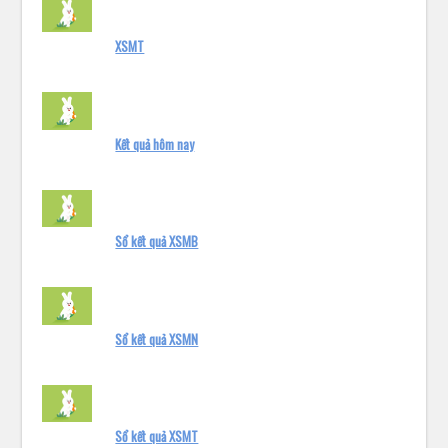
XSMT
Kết quả hôm nay
Sổ kết quả XSMB
Sổ kết quả XSMN
Sổ kết quả XSMT