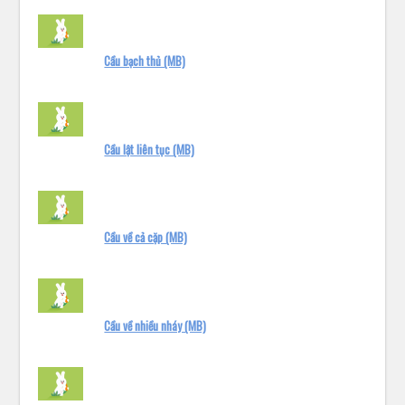
Cầu bạch thủ (MB)
Cầu lật liên tục (MB)
Cầu về cả cặp (MB)
Cầu về nhiều nháy (MB)