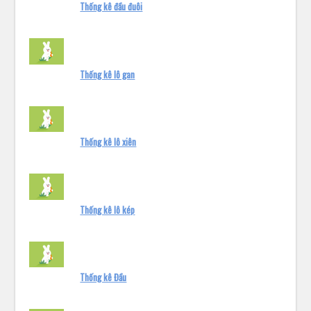
Thống kê đầu đuôi
Thống kê lô gan
Thống kê lô xiên
Thống kê lô kép
Thống kê Đầu