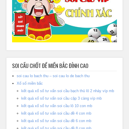
SOI CẦU CHỐT ĐỀ MIỀN BẮC ĐỈNH CAO
soi cau lo bach thu – soi cau lo de bach thu
Xổ số miền bắc
kết quả xổ số tư vấn soi cầu bạch thủ lô 2 nháy víp mb
kết quả xổ số tư vấn soi cầu cặp 3 càng víp mb
kết quả xổ số tư vấn soi cầu lô 10 con mb
kết quả xổ số tư vấn soi cầu đề 4 con mb
kết quả xổ số tư vấn soi cầu đề 6 con mb
kết quả xổ số tư vấn soi cầu đề 8 con mb