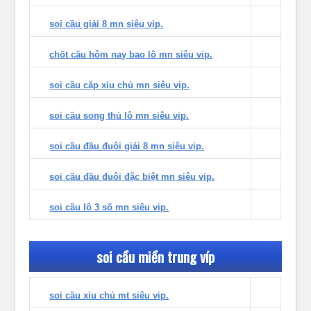
soi cầu giải 8 mn siêu vip.
chốt cầu hôm nay bao lô mn siêu vip.
soi cầu cặp xỉu chủ mn siêu vip.
soi cầu song thủ lô mn siêu vip.
soi cầu đầu đuôi giải 8 mn siêu vip.
soi cầu đầu đuôi đặc biệt mn siêu vip.
soi cầu lô 3 số mn siêu vip.
soi cầu miền trung víp
soi cầu xỉu chủ mt siêu vip.