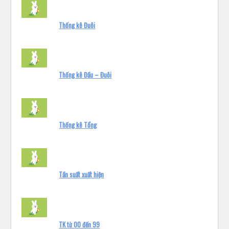
Thống kê Đuôi
Thống kê Đầu – Đuôi
Thống kê Tổng
Tần suất xuất hiện
TK từ 00 đến 99