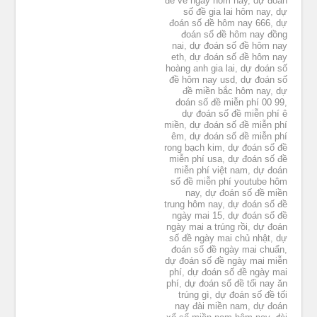
đề về ngày hôm nay
,
dự đoán
số đề gia lai hôm nay
,
dự
đoán số đề hôm nay 666
,
dự
đoán số đề hôm nay đồng
nai
,
dự đoán số đề hôm nay
eth
,
dự đoán số đề hôm nay
hoàng anh gia lai
,
dự đoán số
đề hôm nay usd
,
dự đoán số
đề miền bắc hôm nay
,
dự
đoán số đề miễn phí 00 99
,
dự đoán số đề miễn phí ê
miền
,
dự đoán số đề miễn phí
êm
,
dự đoán số đề miễn phí
rong bạch kim
,
dự đoán số đề
miễn phí usa
,
dự đoán số đề
miễn phí việt nam
,
dự đoán
số đề miễn phí youtube hôm
nay
,
dự đoán số đề miền
trung hôm nay
,
dự đoán số đề
ngày mai 15
,
dự đoán số đề
ngày mai a trúng rồi
,
dự đoán
số đề ngày mai chủ nhật
,
dự
đoán số đề ngày mai chuẩn
,
dự đoán số đề ngày mai miễn
phí
,
dự đoán số đề ngày mai
phí
,
dự đoán số đề tối nay ăn
trúng gì
,
dự đoán số đề tối
nay đài miền nam
,
dự đoán