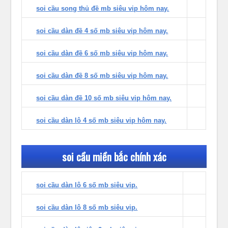
soi cầu song thủ đề mb siêu vip hôm nay.
soi cầu dàn đề 4 số mb siêu vip hôm nay.
soi cầu dàn đề 6 số mb siêu vip hôm nay.
soi cầu dàn đề 8 số mb siêu vip hôm nay.
soi cầu dàn đề 10 số mb siêu vip hôm nay.
soi cầu dàn lô 4 số mb siêu vip hôm nay.
soi cầu miền bắc chính xác
soi cầu dàn lô 6 số mb siêu vip.
soi cầu dàn lô 8 số mb siêu vip.