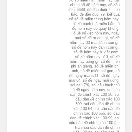
xổ số miền nam hôm nay
,
đài
chính số đề hôm nay
,
đề đầu
đuôi 6688
,
đề đầu đuôi 7 miền
bắc
,
đề đầu đuôi 79
,
kết quả
xổ số đề miền trung hôm nay
,
lô đề bạch thủ miền bắc
,
lô
đề hôm nay có quay không
,
lô đề số đẹp hôm nay
,
ngày
mai số đề ra con gì
,
số đề
hôm nay 00 mai đánh con gì
,
số đề hôm nay đánh con gì
,
số đề hôm nay ở việt nam
,
số đề hôm nay u19
,
số đề
hôm nay uống gì
,
số đề miễn
phí ăn giang
,
số đề miễn phí
anh
,
số đề miễn phí gan
,
số
đề ngày mai 5/11
,
số đề ngày
mai 84
,
số đề ngày mai uống
,
soi cau 7/6
,
soi cầu bạch thủ
lô đề ngày hôm nay
,
soi cầu
dàn đề chính xác 100 30
,
soi
cầu dàn đề chính xác 100
500
,
soi cầu dàn đề chính
xác 100 64
,
soi cầu dàn đề
chính xác 100 666
,
soi cầu
dàn đề chính xác 100 99
,
soi
cầu dàn đề chính xác 100 âm
trần
,
soi cầu dàn đề chính