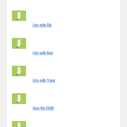
Loto miền Bắc
Loto miền Nam
Loto miền Trung
Quay thử XSMB