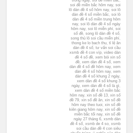
trong ngày
,
soi đề miền bắc
,
soi đề miền bắc hôm nay
,
soi
lô dàn đề 4 số hôm nay
,
soi lô
dàn đề 4 số miền bắc
,
soi lô
dàn đề 4 số miền trung hôm
nay
,
soi lô dàn đề 4 số ngày
hôm nay
,
soi lô miễn phí
,
soi
số đề
,
song lô dàn đề 4 số
,
song thủ lô soi cầu miễn phí
,
thong ke lo bach thu
,
tỉ lệ ăn
dàn đề 4 số
,
tư vấn soi cầu
xsmb đề 4 con víp
,
video dàn
đề 4 số đề
,
xem bói xin số
đề
,
xem dàn đề 4 số
,
xem
dàn đề 4 số đề hôm nay
,
xem
dàn đề 4 số hôm nay
,
xem
dàn đề 4 số khung 2 ngày
,
xem dàn đề 4 số khung 3
ngày
,
xem dàn đề 4 số là gì
,
xem dàn đề 4 số miền bắc
hôm nay
,
xin số đề 13
,
xin số
đề 79
,
xin số đề ăn
,
xin số đề
hôm nay theo tuoi
,
xin số đề
kiên giang hôm nay
,
xin số đề
miền bắc tối nay
,
xin số đề
ngày 27 tháng 6
,
xsmb dàn
đề 4 số
,
xsmb de 4 so
,
xsmb
soi cầu dàn đề 4 con siêu