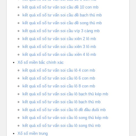
kết quả xổ số tư vấn soi cầu đề 10 con mb
kết quả xổ số tư vấn soi cầu đề bạch thủ mb
kết quả xổ số tư vấn soi cầu đề song thủ mb
kết quả xổ số tư vấn soi cầu víp 3 càng mb
kết quả xổ số tư vấn soi cầu xiên 2 lô mb
kết quả xổ số tư vấn soi cầu xiên 3 lô mb
kết quả xổ số tư vấn soi cầu xiên 4 lô mb
Xổ số miền bắc chính xác
kết quả xổ số tư vấn soi cầu lô 4 con mb
kết quả xổ số tư vấn soi cầu lô 6 con mb
kết quả xổ số tư vấn soi cầu lô 8 con mb
kết quả xổ số tư vấn soi cầu lô bạch thủ kép mb
kết quả xổ số tư vấn soi cầu lô bạch thủ mb
kết quả xổ số tư vấn soi cầu lô đề đầu đuôi mb
kết quả xổ số tư vấn soi cầu lô song thủ kép mb
kết quả xổ số tư vấn soi cầu lô song thủ mb
Xổ số miền trung