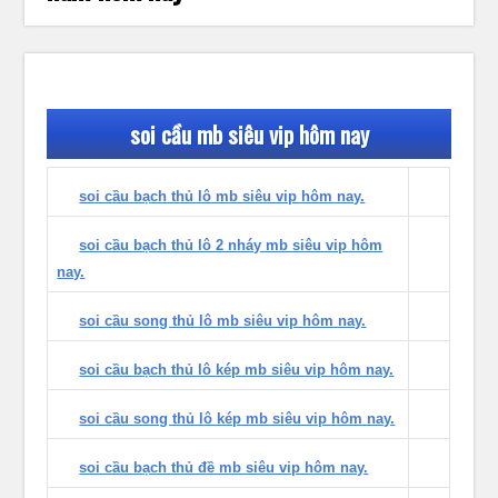
soi cầu mb siêu vip hôm nay
soi cầu bạch thủ lô mb siêu vip hôm nay.
soi cầu bạch thủ lô 2 nháy mb siêu vip hôm
nay.
soi cầu song thủ lô mb siêu vip hôm nay.
soi cầu bạch thủ lô kép mb siêu vip hôm nay.
soi cầu song thủ lô kép mb siêu vip hôm nay.
soi cầu bạch thủ đề mb siêu vip hôm nay.