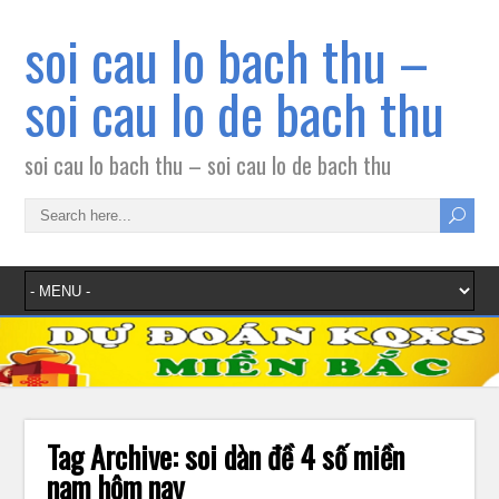
soi cau lo bach thu –
soi cau lo de bach thu
soi cau lo bach thu – soi cau lo de bach thu
Tag Archive:
soi dàn đề 4 số miền
nam hôm nay