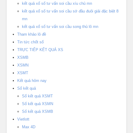
kết quả xổ số tư vấn soi cầu xíu chủ mn
kết quả xổ số tư vấn soi cầu sớ đầu đuôi giải đặc biệt 8
mn
kết quả xổ số tư vấn soi cầu song thủ lô mn
Tham khảo lô đề
Tin tức chốt số
TRỰC TIẾP KẾT QUẢ XS
XSMB
XSMN
XSMT
Kết quả hôm nay
Sổ kết quả
Sổ kết quả XSMT
Sổ kết quả XSMN
Sổ kết quả XSMB
Vietlott
Max 4D