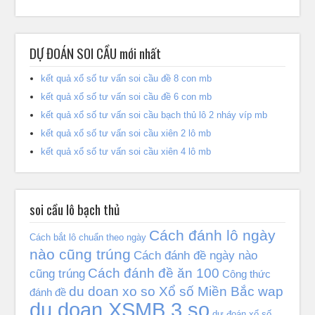
DỰ ĐOÁN SOI CẦU mới nhất
kết quả xổ số tư vấn soi cầu đề 8 con mb
kết quả xổ số tư vấn soi cầu đề 6 con mb
kết quả xổ số tư vấn soi cầu bạch thủ lô 2 nháy víp mb
kết quả xổ số tư vấn soi cầu xiên 2 lô mb
kết quả xổ số tư vấn soi cầu xiên 4 lô mb
soi cầu lô bạch thủ
Cách đánh lô ngày
Cách bắt lô chuẩn theo ngày
nào cũng trúng
Cách đánh đề ngày nào
Cách đánh đề ăn 100
cũng trúng
Công thức
du doan xo so Xổ số Miền Bắc wap
đánh đề
du doan XSMB 3 so
dự đoán xổ số