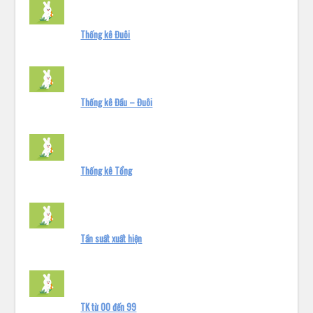
Thống kê Đuôi
Thống kê Đầu – Đuôi
Thống kê Tổng
Tần suất xuất hiện
TK từ 00 đến 99