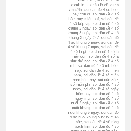
miền nam
,
soi cầu lô đề
xsmb iq
,
soi cầu lô đề xsmb
vina24h
,
soi dàn đề 4 số hôm
nay con gì
,
soi dàn đề 4 số
hôm nay miễn phí
,
soi dàn đề
4 số kép vip
,
soi dàn đề 4 số
khung 2 ngày
,
soi dàn đề 4 số
khung 3 ngày
,
soi dàn đề 4 số
khung 3 ngày 247
,
soi dàn đề
4 số khung 5 ngày
,
soi dàn đề
4 số khung 7 ngày
,
soi dàn đề
4 số là gì
,
soi dàn đề 4 số là
mấy con
,
soi dàn đề 4 số là
như thế nào
,
soi dàn đề 4 số
mb
,
soi dàn đề 4 số mb hôm
nay
,
soi dàn đề 4 số miền
nam
,
soi dàn đề 4 số miền
nam hôm nay
,
soi dàn đề 4
số miễn phí
,
soi dàn đề 4 số
ngày
,
soi dàn đề 4 số ngày
hôm nay
,
soi dàn đề 4 số
ngày mai
,
soi dàn đề 4 số
nuôi 3 ngày
,
soi dàn đề 4 số
nuôi khung
,
soi dàn đề 4 số
nuôi khung 5 ngày
,
soi dàn đề
4 số nuôi khung 5 ngày miền
bắc
,
soi dàn đề 4 số rồng
bạch kim
,
soi dàn đề 4 số