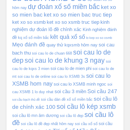
dự đoán xổ số miền bắc
ket xo
hôm nay
so mien bac
ket xo so mien bac truc tiep
ket xo so xsmb
ket xo so xsmb truc tiep
kinh
nghiệm dự đoán lô đề chính xác
Kinh nghiệm đánh
kêt quả xổ số
đề
kq xổ số miền bắc
lo kep xo so xsmb
Mẹo đánh đề
soi cau
quay thử kqxsmb hôm nay
soi cau lo de
bach thu
soi cau lo de chuan 668
dep
soi cau lo de khung 3 ngay
soi
soi cau lo de mien phi
cau lo de kqxs 3 mien
soi cau lo de
soi cau lo
mt
soi cau lo de online
soi cau lo XSMB 3s
XSMB hom nay
soi cau lo XSMB minh ngoc
soi
Soi cầu 247
soi cầu 3 miền
cau XSMB 1 lo duy nhat
soi cầu lô
soi cầu dàn đề xổ số miền bắc
soi cầu bạch thủ đề
soi cầu lô kép xsmb
de chính xác 100
soi cầu lô
soi cầu lô mn âm dương
soi cầu lô đẹp
đề
soi cầu
soi cầu lô đề đẹp nhất hôm nay
soi cầu xổ số