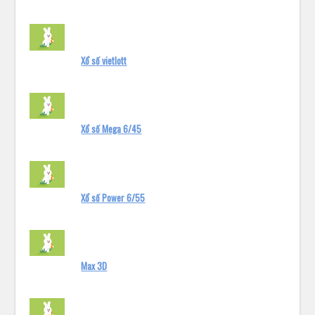
Xổ số vietlott
Xổ số Mega 6/45
Xổ số Power 6/55
Max 3D