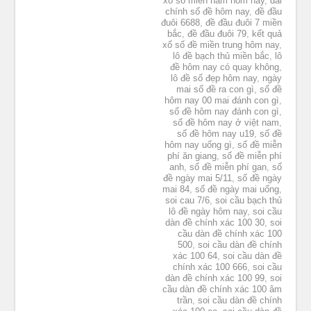
xổ số miền nam hôm nay
,
đài
chính số đề hôm nay
,
đề đầu
đuôi 6688
,
đề đầu đuôi 7 miền
bắc
,
đề đầu đuôi 79
,
kết quả
xổ số đề miền trung hôm nay
,
lô đề bạch thủ miền bắc
,
lô
đề hôm nay có quay không
,
lô đề số đẹp hôm nay
,
ngày
mai số đề ra con gì
,
số đề
hôm nay 00 mai đánh con gì
,
số đề hôm nay đánh con gì
,
số đề hôm nay ở việt nam
,
số đề hôm nay u19
,
số đề
hôm nay uống gì
,
số đề miễn
phí ăn giang
,
số đề miễn phí
anh
,
số đề miễn phí gan
,
số
đề ngày mai 5/11
,
số đề ngày
mai 84
,
số đề ngày mai uống
,
soi cau 7/6
,
soi cầu bạch thủ
lô đề ngày hôm nay
,
soi cầu
dàn đề chính xác 100 30
,
soi
cầu dàn đề chính xác 100
500
,
soi cầu dàn đề chính
xác 100 64
,
soi cầu dàn đề
chính xác 100 666
,
soi cầu
dàn đề chính xác 100 99
,
soi
cầu dàn đề chính xác 100 âm
trần
,
soi cầu dàn đề chính