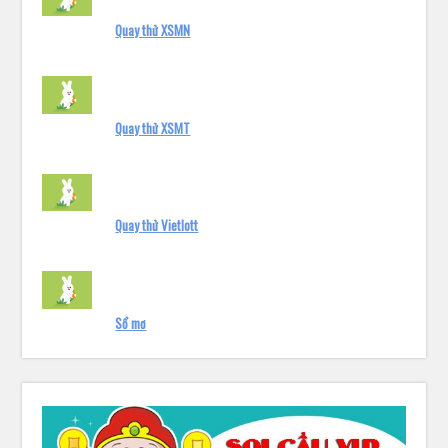
Quay thử XSMN
Quay thử XSMT
Quay thử Vietlott
Sổ mơ