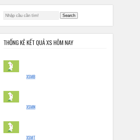
Search
THỐNG KÊ KẾT QUẢ XS HÔM NAY
XSMB
XSMN
XSMT