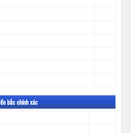
iền bắc chính xác