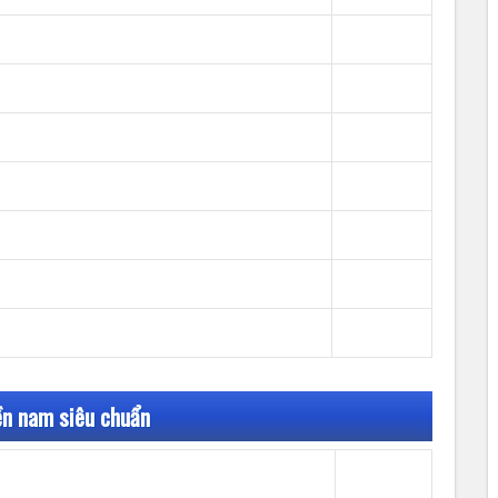
ền nam siêu chuẩn