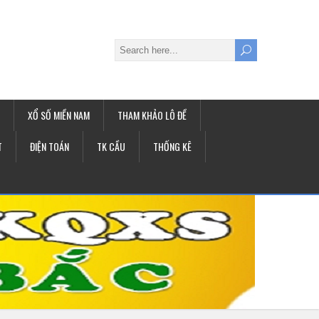
XỔ SỐ MIỀN NAM
THAM KHẢO LÔ ĐỀ
T
ĐIỆN TOÁN
TK CẦU
THỐNG KÊ