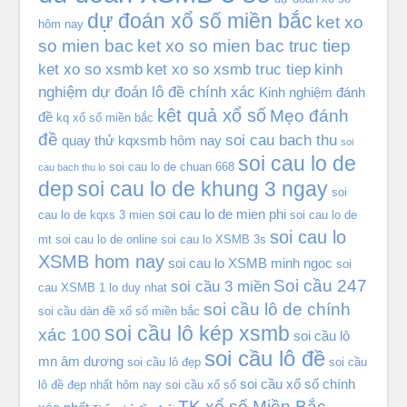
dự đoán xổ số miền bắc
ket xo
hôm nay
so mien bac
ket xo so mien bac truc tiep
ket xo so xsmb
ket xo so xsmb truc tiep
kinh
nghiệm dự đoán lô đề chính xác
Kinh nghiệm đánh
kêt quả xổ số
Mẹo đánh
đề
kq xổ số miền bắc
đề
soi cau bach thu
quay thử kqxsmb hôm nay
soi
soi cau lo de
soi cau lo de chuan 668
cau bach thu lo
dep
soi cau lo de khung 3 ngay
soi
soi cau lo de mien phi
cau lo de kqxs 3 mien
soi cau lo de
soi cau lo
mt
soi cau lo de online
soi cau lo XSMB 3s
XSMB hom nay
soi cau lo XSMB minh ngoc
soi
Soi cầu 247
soi cầu 3 miền
cau XSMB 1 lo duy nhat
soi cầu lô de chính
soi cầu dàn đề xổ số miền bắc
soi cầu lô kép xsmb
xác 100
soi cầu lô
soi cầu lô đề
mn âm dương
soi cầu lô đẹp
soi cầu
soi cầu xổ số chính
lô đề đẹp nhất hôm nay
soi cầu xổ số
TK xổ số Miền Bắc