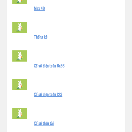
Max 4D
Thống kê
Xổ số điện toán 6x36
Xổ số điện toán 123
Xổ số thần tài