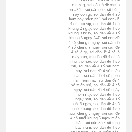
miền nam
,
soi cầu lô đề
xsmb iq
,
soi cầu lô đề xsmb
vina24h
,
soi dàn đề 4 số hôm
nay con gì
,
soi dàn đề 4 số
hôm nay miễn phí
,
soi dàn đề
4 số kép vip
,
soi dàn đề 4 số
khung 2 ngày
,
soi dàn đề 4 số
khung 3 ngày
,
soi dàn đề 4 số
khung 3 ngày 247
,
soi dàn đề
4 số khung 5 ngày
,
soi dàn đề
4 số khung 7 ngày
,
soi dàn đề
4 số là gì
,
soi dàn đề 4 số là
mấy con
,
soi dàn đề 4 số là
như thế nào
,
soi dàn đề 4 số
mb
,
soi dàn đề 4 số mb hôm
nay
,
soi dàn đề 4 số miền
nam
,
soi dàn đề 4 số miền
nam hôm nay
,
soi dàn đề 4
số miễn phí
,
soi dàn đề 4 số
ngày
,
soi dàn đề 4 số ngày
hôm nay
,
soi dàn đề 4 số
ngày mai
,
soi dàn đề 4 số
nuôi 3 ngày
,
soi dàn đề 4 số
nuôi khung
,
soi dàn đề 4 số
nuôi khung 5 ngày
,
soi dàn đề
4 số nuôi khung 5 ngày miền
bắc
,
soi dàn đề 4 số rồng
bạch kim
,
soi dàn đề 4 số