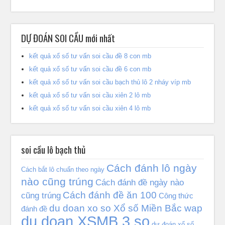
DỰ ĐOÁN SOI CẦU mới nhất
kết quả xổ số tư vấn soi cầu đề 8 con mb
kết quả xổ số tư vấn soi cầu đề 6 con mb
kết quả xổ số tư vấn soi cầu bạch thủ lô 2 nháy víp mb
kết quả xổ số tư vấn soi cầu xiên 2 lô mb
kết quả xổ số tư vấn soi cầu xiên 4 lô mb
soi cầu lô bạch thủ
Cách đánh lô ngày
Cách bắt lô chuẩn theo ngày
nào cũng trúng
Cách đánh đề ngày nào
Cách đánh đề ăn 100
cũng trúng
Công thức
du doan xo so Xổ số Miền Bắc wap
đánh đề
du doan XSMB 3 so
dự đoán xổ số