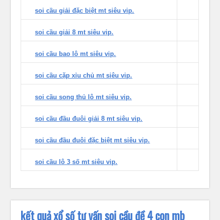
soi cầu giải đặc biệt mt siêu vip.
soi cầu giải 8 mt siêu vip.
soi cầu bao lô mt siêu vip.
soi cầu cặp xỉu chủ mt siêu vip.
soi cầu song thủ lô mt siêu vip.
soi cầu đầu đuôi giải 8 mt siêu vip.
soi cầu đầu đuôi đặc biệt mt siêu vip.
soi cầu lô 3 số mt siêu vip.
kết quả xổ số tư vấn soi cầu đề 4 con mb