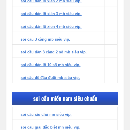
soi cầu dàn lô xiên 2 mb siêu vip.
soi cầu dàn lô xiên 3 mb siêu vip.
soi cầu dàn lô xiên 4 mb siêu vip.
soi cầu 3 càng mb siêu vip.
soi cầu dàn 3 càng 2 số mb siêu vip.
soi cầu dàn lô 10 số mb siêu vip.
soi cầu đề đầu đuôi mb siêu vip.
soi cầu miền nam siêu chuẩn
soi cầu xỉu chủ mn siêu vip.
soi cầu giải đặc biệt mn siêu vip.