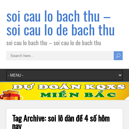
soi cau lo bach thu –
soi cau lo de bach thu
soi cau lo bach thu – soi cau lo de bach thu
Tag Archive:
soi lô dàn đề 4 số hôm
nay