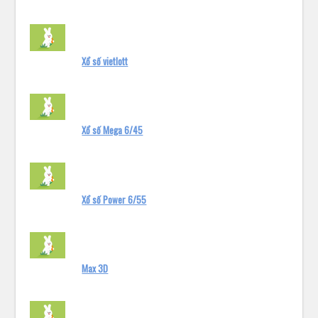
Xổ số vietlott
Xổ số Mega 6/45
Xổ số Power 6/55
Max 3D