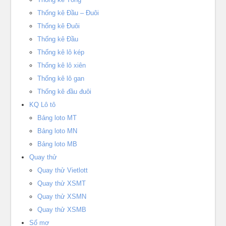
Thống kê Đầu – Đuôi
Thống kê Đuôi
Thống kê Đầu
Thống kê lô kép
Thống kê lô xiên
Thống kê lô gan
Thống kê đầu đuôi
KQ Lô tô
Bảng loto MT
Bảng loto MN
Bảng loto MB
Quay thử
Quay thử Vietlott
Quay thử XSMT
Quay thử XSMN
Quay thử XSMB
Sổ mơ