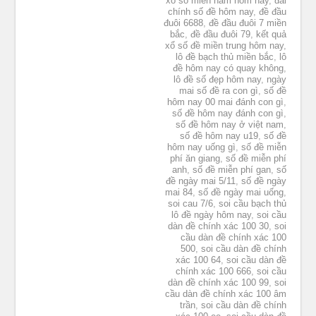
xổ số miền nam hôm nay
,
đài
chính số đề hôm nay
,
đề đầu
đuôi 6688
,
đề đầu đuôi 7 miền
bắc
,
đề đầu đuôi 79
,
kết quả
xổ số đề miền trung hôm nay
,
lô đề bạch thủ miền bắc
,
lô
đề hôm nay có quay không
,
lô đề số đẹp hôm nay
,
ngày
mai số đề ra con gì
,
số đề
hôm nay 00 mai đánh con gì
,
số đề hôm nay đánh con gì
,
số đề hôm nay ở việt nam
,
số đề hôm nay u19
,
số đề
hôm nay uống gì
,
số đề miễn
phí ăn giang
,
số đề miễn phí
anh
,
số đề miễn phí gan
,
số
đề ngày mai 5/11
,
số đề ngày
mai 84
,
số đề ngày mai uống
,
soi cau 7/6
,
soi cầu bạch thủ
lô đề ngày hôm nay
,
soi cầu
dàn đề chính xác 100 30
,
soi
cầu dàn đề chính xác 100
500
,
soi cầu dàn đề chính
xác 100 64
,
soi cầu dàn đề
chính xác 100 666
,
soi cầu
dàn đề chính xác 100 99
,
soi
cầu dàn đề chính xác 100 âm
trần
,
soi cầu dàn đề chính