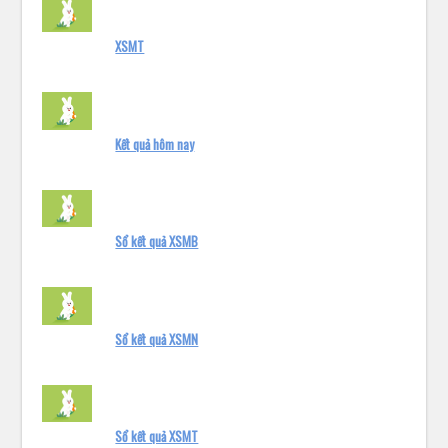
XSMT
Kết quả hôm nay
Sổ kết quả XSMB
Sổ kết quả XSMN
Sổ kết quả XSMT