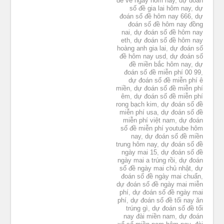
đề về ngày hôm nay
,
dự đoán
số đề gia lai hôm nay
,
dự
đoán số đề hôm nay 666
,
dự
đoán số đề hôm nay đồng
nai
,
dự đoán số đề hôm nay
eth
,
dự đoán số đề hôm nay
hoàng anh gia lai
,
dự đoán số
đề hôm nay usd
,
dự đoán số
đề miền bắc hôm nay
,
dự
đoán số đề miễn phí 00 99
,
dự đoán số đề miễn phí ê
miền
,
dự đoán số đề miễn phí
êm
,
dự đoán số đề miễn phí
rong bạch kim
,
dự đoán số đề
miễn phí usa
,
dự đoán số đề
miễn phí việt nam
,
dự đoán
số đề miễn phí youtube hôm
nay
,
dự đoán số đề miền
trung hôm nay
,
dự đoán số đề
ngày mai 15
,
dự đoán số đề
ngày mai a trúng rồi
,
dự đoán
số đề ngày mai chủ nhật
,
dự
đoán số đề ngày mai chuẩn
,
dự đoán số đề ngày mai miễn
phí
,
dự đoán số đề ngày mai
phí
,
dự đoán số đề tối nay ăn
trúng gì
,
dự đoán số đề tối
nay đài miền nam
,
dự đoán