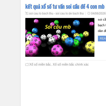
kết quả xổ số tư vấn soi cầu đề 4 con mb
soi cau lo bach thu - soi cau lo de bach thu
04/06/2026
soi c
bạch 
dàn đ
REA
Xổ số miền bắc
,
Xổ số miền bắc chính xác