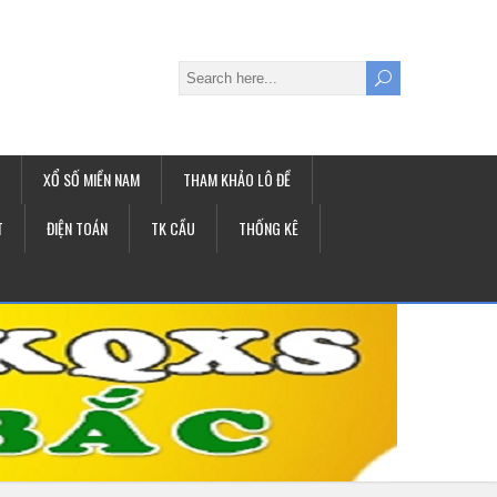
XỔ SỐ MIỀN NAM
THAM KHẢO LÔ ĐỀ
T
ĐIỆN TOÁN
TK CẦU
THỐNG KÊ