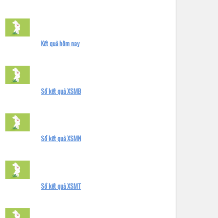
Kết quả hôm nay
Sổ kết quả XSMB
Sổ kết quả XSMN
Sổ kết quả XSMT