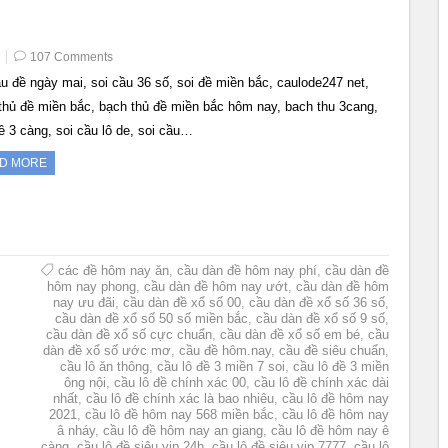
107 Comments
ầu đề ngày mai, soi cầu 36 số, soi đề miền bắc, caulode247 net,
thủ đề miền bắc, bạch thủ đề miền bắc hôm nay, bach thu 3cang,
ề 3 càng, soi cầu lô de, soi cầu…
D MORE
các đề hôm nay ăn
,
cầu dàn đề hôm nay phí
,
cầu dàn đề
hôm nay phong
,
cầu dàn đề hôm nay ướt
,
cầu dàn đề hôm
nay ưu đãi
,
cầu dàn đề xổ số 00
,
cầu dàn đề xổ số 36 số
,
cầu dàn đề xổ số 50 số miền bắc
,
cầu dàn đề xổ số 9 số
,
cầu dàn đề xổ số cực chuẩn
,
cầu dàn đề xổ số em bé
,
cầu
dàn đề xổ số ước mơ
,
cầu đề hôm.nay
,
cầu đề siêu chuẩn
,
cầu lô ăn thông
,
cầu lô đề 3 miền 7 soi
,
cầu lô đề 3 miền
ông nội
,
cầu lô đề chính xác 00
,
cầu lô đề chính xác dài
nhất
,
cầu lô đề chính xác là bao nhiêu
,
cầu lô đề hôm nay
2021
,
cầu lô đề hôm nay 568 miền bắc
,
cầu lô đề hôm nay
â nháy
,
cầu lô đề hôm nay an giang
,
cầu lô đề hôm nay ê
càng
,
cầu lô đề siêu vip 24h
,
cầu lô đề siêu vip 7777
,
cầu lô