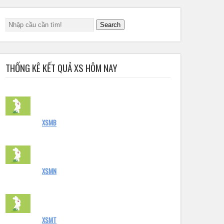
Search
THỐNG KÊ KẾT QUẢ XS HÔM NAY
XSMB
XSMN
XSMT