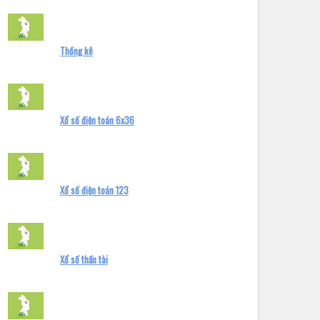
Thống kê
Xổ số điện toán 6x36
Xổ số điện toán 123
Xổ số thần tài