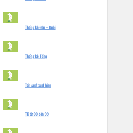
Thống kê Đầu – Đuôi
Thống kê Tổng
Tần suất xuất hiện
TK từ 00 đến 99