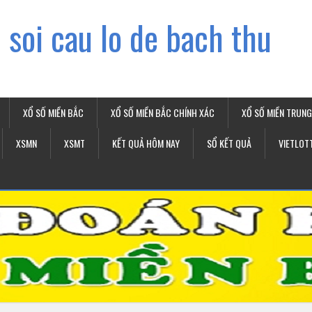
 soi cau lo de bach thu
XỔ SỐ MIỀN BẮC
XỔ SỐ MIỀN BẮC CHÍNH XÁC
XỔ SỐ MIỀN TRUNG
XSMN
XSMT
KẾT QUẢ HÔM NAY
SỔ KẾT QUẢ
VIETLOT