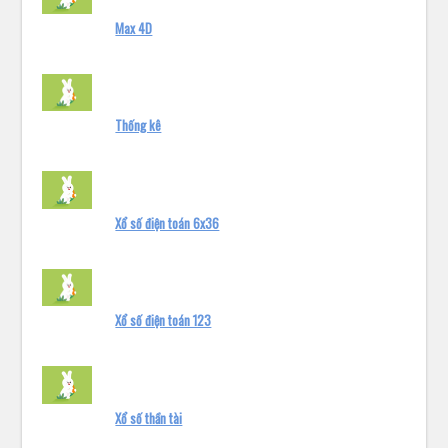
Max 4D
Thống kê
Xổ số điện toán 6x36
Xổ số điện toán 123
Xổ số thần tài