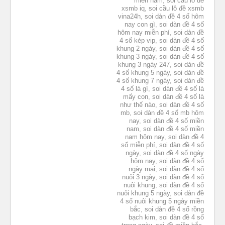
miền nam
,
soi cầu lô đề
xsmb iq
,
soi cầu lô đề xsmb
vina24h
,
soi dàn đề 4 số hôm
nay con gì
,
soi dàn đề 4 số
hôm nay miễn phí
,
soi dàn đề
4 số kép vip
,
soi dàn đề 4 số
khung 2 ngày
,
soi dàn đề 4 số
khung 3 ngày
,
soi dàn đề 4 số
khung 3 ngày 247
,
soi dàn đề
4 số khung 5 ngày
,
soi dàn đề
4 số khung 7 ngày
,
soi dàn đề
4 số là gì
,
soi dàn đề 4 số là
mấy con
,
soi dàn đề 4 số là
như thế nào
,
soi dàn đề 4 số
mb
,
soi dàn đề 4 số mb hôm
nay
,
soi dàn đề 4 số miền
nam
,
soi dàn đề 4 số miền
nam hôm nay
,
soi dàn đề 4
số miễn phí
,
soi dàn đề 4 số
ngày
,
soi dàn đề 4 số ngày
hôm nay
,
soi dàn đề 4 số
ngày mai
,
soi dàn đề 4 số
nuôi 3 ngày
,
soi dàn đề 4 số
nuôi khung
,
soi dàn đề 4 số
nuôi khung 5 ngày
,
soi dàn đề
4 số nuôi khung 5 ngày miền
bắc
,
soi dàn đề 4 số rồng
bạch kim
,
soi dàn đề 4 số