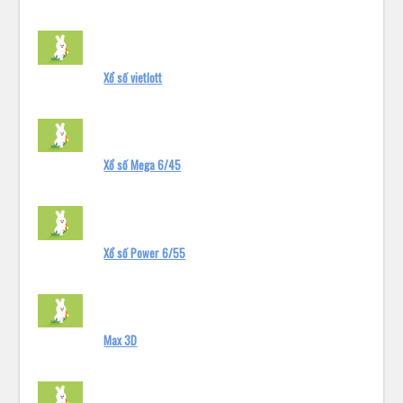
Xổ số vietlott
Xổ số Mega 6/45
Xổ số Power 6/55
Max 3D