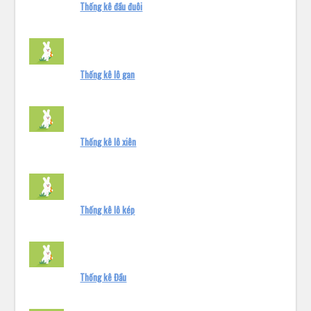
Thống kê đầu đuôi
Thống kê lô gan
Thống kê lô xiên
Thống kê lô kép
Thống kê Đầu