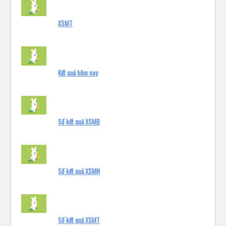
XSMT
Kết quả hôm nay
Sổ kết quả XSMB
Sổ kết quả XSMN
Sổ kết quả XSMT