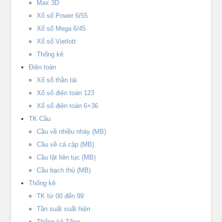
Max 3D
Xổ số Power 6/55
Xổ số Mega 6/45
Xổ số Vietlott
Thống kê
Điện toán
Xổ số thần tài
Xổ số điện toán 123
Xổ số điện toán 6×36
TK Cầu
Cầu về nhiều nháy (MB)
Cầu về cả cặp (MB)
Cầu lật liên tục (MB)
Cầu bạch thủ (MB)
Thống kê
TK từ 00 đến 99
Tần suất xuất hiện
Thống kê Tổng