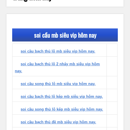
soi cầu mb siêu vip hôm nay
soi cầu bạch thủ lô mb siêu vip hôm nay.
soi cầu bạch thủ lô 2 nháy mb siêu vip hôm
nay.
soi cầu song thủ lô mb siêu vip hôm nay.
soi cầu bạch thủ lô kép mb siêu vip hôm nay.
soi cầu song thủ lô kép mb siêu vip hôm nay.
soi cầu bạch thủ đề mb siêu vip hôm nay.