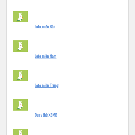
Loto miền Bắc
Loto miền Nam
Loto miền Trung
Quay thử XSMB