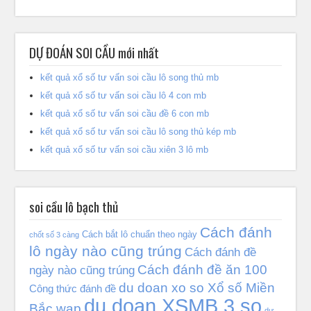
DỰ ĐOÁN SOI CẦU mới nhất
kết quả xổ số tư vấn soi cầu lô song thủ mb
kết quả xổ số tư vấn soi cầu lô 4 con mb
kết quả xổ số tư vấn soi cầu đề 6 con mb
kết quả xổ số tư vấn soi cầu lô song thủ kép mb
kết quả xổ số tư vấn soi cầu xiên 3 lô mb
soi cầu lô bạch thủ
Cách đánh
Cách bắt lô chuẩn theo ngày
chốt số 3 càng
lô ngày nào cũng trúng
Cách đánh đề
Cách đánh đề ăn 100
ngày nào cũng trúng
du doan xo so Xổ số Miền
Công thức đánh đề
du doan XSMB 3 so
Bắc wap
dự