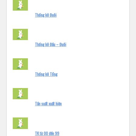
Thống kê Đuôi
Thống kê Đầu – Đuôi
Thống kê Tổng
Tần suất xuất hiện
TK từ 00 đến 99