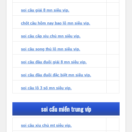
soi cầu giải 8 mn siêu vip.
chốt cầu hôm nay bao lô mn siêu vip.
soi cầu cặp xỉu chủ mn siêu vip.
soi cầu song thủ lô mn siêu vip.
soi cầu đầu đuôi giải 8 mn siêu vip.
soi cầu đầu đuôi đặc biệt mn siêu vip.
soi cầu lô 3 số mn siêu vip.
soi cầu miền trung víp
soi cầu xỉu chủ mt siêu vip.