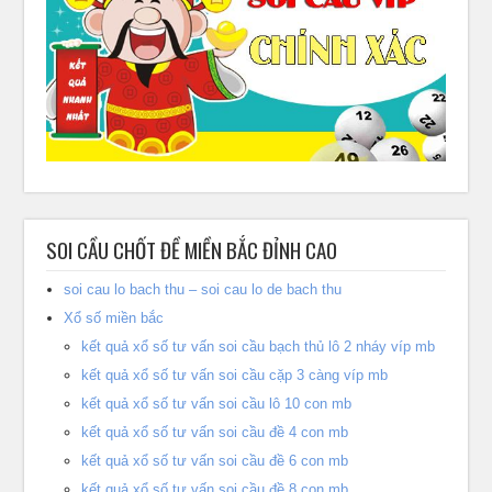
SOI CẦU CHỐT ĐỀ MIỀN BẮC ĐỈNH CAO
soi cau lo bach thu – soi cau lo de bach thu
Xổ số miền bắc
kết quả xổ số tư vấn soi cầu bạch thủ lô 2 nháy víp mb
kết quả xổ số tư vấn soi cầu cặp 3 càng víp mb
kết quả xổ số tư vấn soi cầu lô 10 con mb
kết quả xổ số tư vấn soi cầu đề 4 con mb
kết quả xổ số tư vấn soi cầu đề 6 con mb
kết quả xổ số tư vấn soi cầu đề 8 con mb