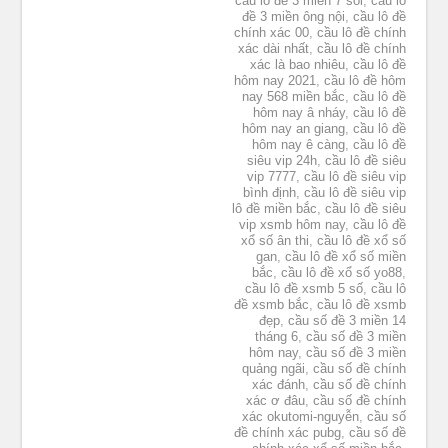
cầu lô đề 3 miền 7 soi
,
cầu lô
đề 3 miền ông nội
,
cầu lô đề
chính xác 00
,
cầu lô đề chính
xác dài nhất
,
cầu lô đề chính
xác là bao nhiêu
,
cầu lô đề
hôm nay 2021
,
cầu lô đề hôm
nay 568 miền bắc
,
cầu lô đề
hôm nay â nháy
,
cầu lô đề
hôm nay an giang
,
cầu lô đề
hôm nay ê càng
,
cầu lô đề
siêu vip 24h
,
cầu lô đề siêu
vip 7777
,
cầu lô đề siêu vip
bình định
,
cầu lô đề siêu vip
lô đề miền bắc
,
cầu lô đề siêu
vip xsmb hôm nay
,
cầu lô đề
xổ số ân thi
,
cầu lô đề xổ số
gan
,
cầu lô đề xổ số miền
bắc
,
cầu lô đề xổ số yo88
,
cầu lô đề xsmb 5 số
,
cầu lô
đề xsmb bắc
,
cầu lô đề xsmb
đẹp
,
cầu số đề 3 miền 14
tháng 6
,
cầu số đề 3 miền
hôm nay
,
cầu số đề 3 miền
quảng ngãi
,
cầu số đề chính
xác đánh
,
cầu số đề chính
xác ơ đâu
,
cầu số đề chính
xác okutomi-nguyễn
,
cầu số
đề chính xác pubg
,
cầu số đề