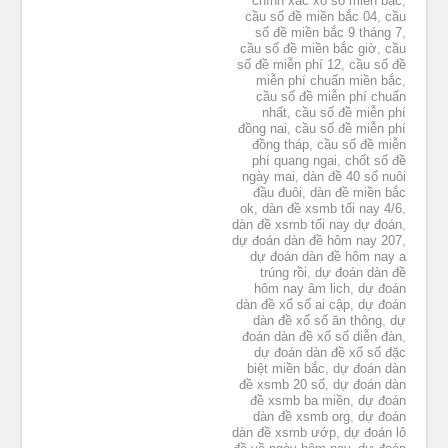
chính xác xổ số miền bắc
,
cầu số đề miền bắc 04
,
cầu
số đề miền bắc 9 tháng 7
,
cầu số đề miền bắc giờ
,
cầu
số đề miễn phí 12
,
cầu số đề
miễn phí chuẩn miền bắc
,
cầu số đề miễn phí chuẩn
nhất
,
cầu số đề miễn phí
đồng nai
,
cầu số đề miễn phí
đồng tháp
,
cầu số đề miễn
phí quang ngai
,
chốt số đề
ngày mai
,
dàn đề 40 số nuôi
đầu đuôi
,
dàn đề miền bắc
ok
,
dàn đề xsmb tối nay 4/6
,
dàn đề xsmb tối nay dự đoán
,
dự đoán dàn đề hôm nay 207
,
dự đoán dàn đề hôm nay a
trúng rồi
,
dự đoán dàn đề
hôm nay âm lich
,
dự đoán
dàn đề xổ số ai cập
,
dự đoán
dàn đề xổ số ăn thông
,
dự
đoán dàn đề xổ số diễn đàn
,
dự đoán dàn đề xổ số đặc
biệt miền bắc
,
dự đoán dàn
đề xsmb 20 số
,
dự đoán dàn
đề xsmb ba miền
,
dự đoán
dàn đề xsmb org
,
dự đoán
dàn đề xsmb ướp
,
dự đoán lô