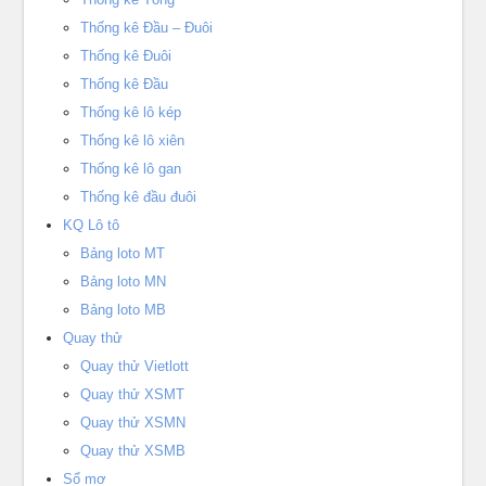
Thống kê Đầu – Đuôi
Thống kê Đuôi
Thống kê Đầu
Thống kê lô kép
Thống kê lô xiên
Thống kê lô gan
Thống kê đầu đuôi
KQ Lô tô
Bảng loto MT
Bảng loto MN
Bảng loto MB
Quay thử
Quay thử Vietlott
Quay thử XSMT
Quay thử XSMN
Quay thử XSMB
Sổ mơ