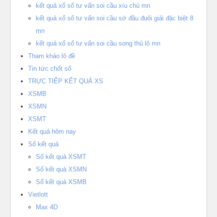
kết quả xổ số tư vấn soi cầu xíu chủ mn
kết quả xổ số tư vấn soi cầu sớ đầu đuôi giải đặc biệt 8
mn
kết quả xổ số tư vấn soi cầu song thủ lô mn
Tham khảo lô đề
Tin tức chốt số
TRỰC TIẾP KẾT QUẢ XS
XSMB
XSMN
XSMT
Kết quả hôm nay
Sổ kết quả
Sổ kết quả XSMT
Sổ kết quả XSMN
Sổ kết quả XSMB
Vietlott
Max 4D