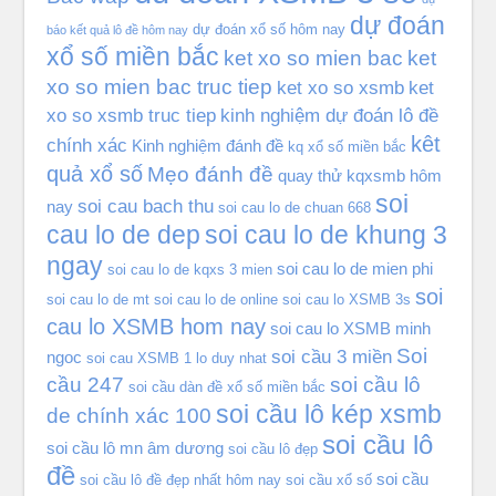
dự đoán
dự đoán xổ số hôm nay
báo kết quả lô đề hôm nay
xổ số miền bắc
ket xo so mien bac
ket
xo so mien bac truc tiep
ket xo so xsmb
ket
xo so xsmb truc tiep
kinh nghiệm dự đoán lô đề
kêt
chính xác
Kinh nghiệm đánh đề
kq xổ số miền bắc
quả xổ số
Mẹo đánh đề
quay thử kqxsmb hôm
soi
soi cau bach thu
nay
soi cau lo de chuan 668
cau lo de dep
soi cau lo de khung 3
ngay
soi cau lo de mien phi
soi cau lo de kqxs 3 mien
soi
soi cau lo de mt
soi cau lo de online
soi cau lo XSMB 3s
cau lo XSMB hom nay
soi cau lo XSMB minh
Soi
soi cầu 3 miền
ngoc
soi cau XSMB 1 lo duy nhat
cầu 247
soi cầu lô
soi cầu dàn đề xổ số miền bắc
soi cầu lô kép xsmb
de chính xác 100
soi cầu lô
soi cầu lô mn âm dương
soi cầu lô đẹp
đề
soi cầu
soi cầu lô đề đẹp nhất hôm nay
soi cầu xổ số