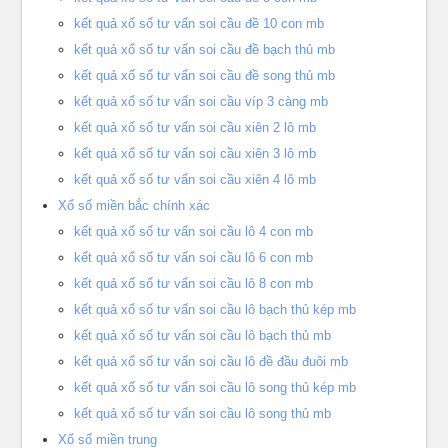
kết quả xổ số tư vấn soi cầu đề 10 con mb
kết quả xổ số tư vấn soi cầu đề bạch thủ mb
kết quả xổ số tư vấn soi cầu đề song thủ mb
kết quả xổ số tư vấn soi cầu víp 3 càng mb
kết quả xổ số tư vấn soi cầu xiên 2 lô mb
kết quả xổ số tư vấn soi cầu xiên 3 lô mb
kết quả xổ số tư vấn soi cầu xiên 4 lô mb
Xổ số miền bắc chính xác
kết quả xổ số tư vấn soi cầu lô 4 con mb
kết quả xổ số tư vấn soi cầu lô 6 con mb
kết quả xổ số tư vấn soi cầu lô 8 con mb
kết quả xổ số tư vấn soi cầu lô bạch thủ kép mb
kết quả xổ số tư vấn soi cầu lô bạch thủ mb
kết quả xổ số tư vấn soi cầu lô đề đầu đuôi mb
kết quả xổ số tư vấn soi cầu lô song thủ kép mb
kết quả xổ số tư vấn soi cầu lô song thủ mb
Xổ số miền trung