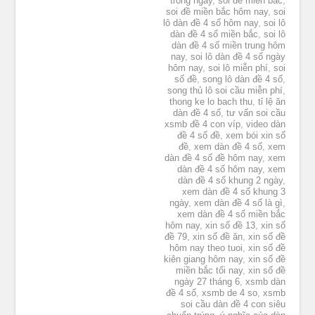
trong ngày
,
soi đề miền bắc
,
soi đề miền bắc hôm nay
,
soi
lô dàn đề 4 số hôm nay
,
soi lô
dàn đề 4 số miền bắc
,
soi lô
dàn đề 4 số miền trung hôm
nay
,
soi lô dàn đề 4 số ngày
hôm nay
,
soi lô miễn phí
,
soi
số đề
,
song lô dàn đề 4 số
,
song thủ lô soi cầu miễn phí
,
thong ke lo bach thu
,
tỉ lệ ăn
dàn đề 4 số
,
tư vấn soi cầu
xsmb đề 4 con víp
,
video dàn
đề 4 số đề
,
xem bói xin số
đề
,
xem dàn đề 4 số
,
xem
dàn đề 4 số đề hôm nay
,
xem
dàn đề 4 số hôm nay
,
xem
dàn đề 4 số khung 2 ngày
,
xem dàn đề 4 số khung 3
ngày
,
xem dàn đề 4 số là gì
,
xem dàn đề 4 số miền bắc
hôm nay
,
xin số đề 13
,
xin số
đề 79
,
xin số đề ăn
,
xin số đề
hôm nay theo tuoi
,
xin số đề
kiên giang hôm nay
,
xin số đề
miền bắc tối nay
,
xin số đề
ngày 27 tháng 6
,
xsmb dàn
đề 4 số
,
xsmb de 4 so
,
xsmb
soi cầu dàn đề 4 con siêu