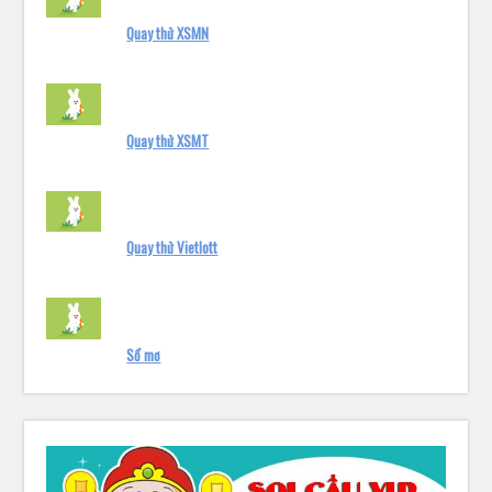
Quay thử XSMN
Quay thử XSMT
Quay thử Vietlott
Sổ mơ