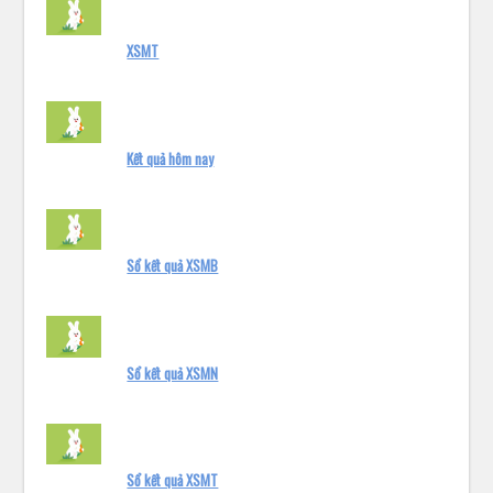
XSMT
Kết quả hôm nay
Sổ kết quả XSMB
Sổ kết quả XSMN
Sổ kết quả XSMT