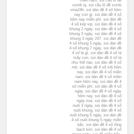
miền nam
,
soi cầu lô đề
xsmb iq
,
soi cầu lô đề xsmb
vina24h
,
soi dàn đề 4 số hôm
nay con gì
,
soi dàn đề 4 số
hôm nay miễn phí
,
soi dàn đề
4 số kép vip
,
soi dàn đề 4 số
khung 2 ngày
,
soi dàn đề 4 số
khung 3 ngày
,
soi dàn đề 4 số
khung 3 ngày 247
,
soi dàn đề
4 số khung 5 ngày
,
soi dàn đề
4 số khung 7 ngày
,
soi dàn đề
4 số là gì
,
soi dàn đề 4 số là
mấy con
,
soi dàn đề 4 số là
như thế nào
,
soi dàn đề 4 số
mb
,
soi dàn đề 4 số mb hôm
nay
,
soi dàn đề 4 số miền
nam
,
soi dàn đề 4 số miền
nam hôm nay
,
soi dàn đề 4
số miễn phí
,
soi dàn đề 4 số
ngày
,
soi dàn đề 4 số ngày
hôm nay
,
soi dàn đề 4 số
ngày mai
,
soi dàn đề 4 số
nuôi 3 ngày
,
soi dàn đề 4 số
nuôi khung
,
soi dàn đề 4 số
nuôi khung 5 ngày
,
soi dàn đề
4 số nuôi khung 5 ngày miền
bắc
,
soi dàn đề 4 số rồng
bạch kim
,
soi dàn đề 4 số