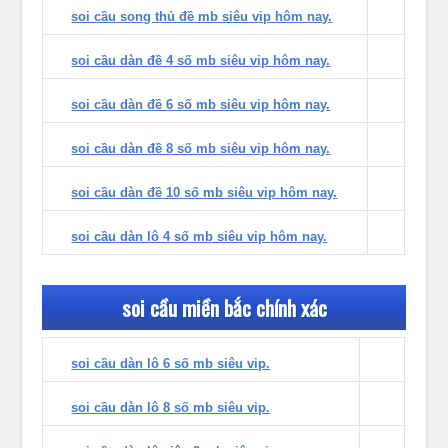
soi cầu song thủ đề mb siêu vip hôm nay.
soi cầu dàn đề 4 số mb siêu vip hôm nay.
soi cầu dàn đề 6 số mb siêu vip hôm nay.
soi cầu dàn đề 8 số mb siêu vip hôm nay.
soi cầu dàn đề 10 số mb siêu vip hôm nay.
soi cầu dàn lô 4 số mb siêu vip hôm nay.
soi cầu miền bắc chính xác
soi cầu dàn lô 6 số mb siêu vip.
soi cầu dàn lô 8 số mb siêu vip.