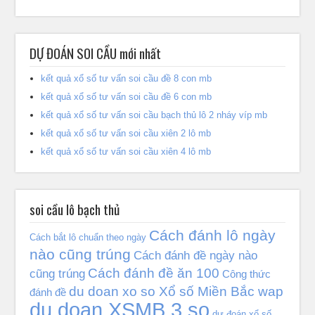
DỰ ĐOÁN SOI CẦU mới nhất
kết quả xổ số tư vấn soi cầu đề 8 con mb
kết quả xổ số tư vấn soi cầu đề 6 con mb
kết quả xổ số tư vấn soi cầu bạch thủ lô 2 nháy víp mb
kết quả xổ số tư vấn soi cầu xiên 2 lô mb
kết quả xổ số tư vấn soi cầu xiên 4 lô mb
soi cầu lô bạch thủ
Cách đánh lô ngày
Cách bắt lô chuẩn theo ngày
nào cũng trúng
Cách đánh đề ngày nào
Cách đánh đề ăn 100
cũng trúng
Công thức
du doan xo so Xổ số Miền Bắc wap
đánh đề
du doan XSMB 3 so
dự đoán xổ số