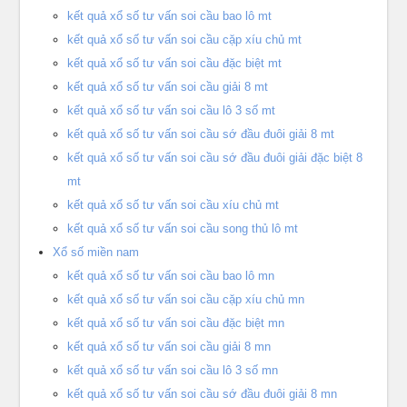
kết quả xổ số tư vấn soi cầu bao lô mt
kết quả xổ số tư vấn soi cầu cặp xíu chủ mt
kết quả xổ số tư vấn soi cầu đặc biệt mt
kết quả xổ số tư vấn soi cầu giải 8 mt
kết quả xổ số tư vấn soi cầu lô 3 số mt
kết quả xổ số tư vấn soi cầu sớ đầu đuôi giải 8 mt
kết quả xổ số tư vấn soi cầu sớ đầu đuôi giải đặc biệt 8
mt
kết quả xổ số tư vấn soi cầu xíu chủ mt
kết quả xổ số tư vấn soi cầu song thủ lô mt
Xổ số miền nam
kết quả xổ số tư vấn soi cầu bao lô mn
kết quả xổ số tư vấn soi cầu cặp xíu chủ mn
kết quả xổ số tư vấn soi cầu đặc biệt mn
kết quả xổ số tư vấn soi cầu giải 8 mn
kết quả xổ số tư vấn soi cầu lô 3 số mn
kết quả xổ số tư vấn soi cầu sớ đầu đuôi giải 8 mn