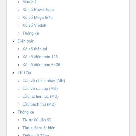
Max 3D
Xổ số Power 6/55
Xổ số Mega 6/45
Xổ số Vietlott
Thống kê
Điện toán
Xổ số thần tài
Xổ số điện toán 123
Xổ số điện toán 6×36
TK Cầu
Cầu về nhiều nháy (MB)
Cầu về cả cặp (MB)
Cầu lật liên tục (MB)
Cầu bạch thủ (MB)
Thống kê
TK từ 00 đến 99
Tần suất xuất hiện
Thống kê Tổng