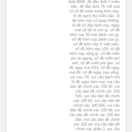
đuôi 6688
,
đề đầu đuôi 7 miền
bắc
,
đề đầu đuôi 79
,
kết quả
xổ số đề miền trung hôm nay
,
lô đề bạch thủ miền bắc
,
lô
đề hôm nay có quay không
,
lô đề số đẹp hôm nay
,
ngày
mai số đề ra con gì
,
số đề
hôm nay 00 mai đánh con gì
,
số đề hôm nay đánh con gì
,
số đề hôm nay ở việt nam
,
số đề hôm nay u19
,
số đề
hôm nay uống gì
,
số đề miễn
phí ăn giang
,
số đề miễn phí
anh
,
số đề miễn phí gan
,
số
đề ngày mai 5/11
,
số đề ngày
mai 84
,
số đề ngày mai uống
,
soi cau 7/6
,
soi cầu bạch thủ
lô đề ngày hôm nay
,
soi cầu
dàn đề chính xác 100 30
,
soi
cầu dàn đề chính xác 100
500
,
soi cầu dàn đề chính
xác 100 64
,
soi cầu dàn đề
chính xác 100 666
,
soi cầu
dàn đề chính xác 100 99
,
soi
cầu dàn đề chính xác 100 âm
trần
,
soi cầu dàn đề chính
xác 100 ee
,
soi cầu dàn đề
chính xác phần 2
,
soi cầu