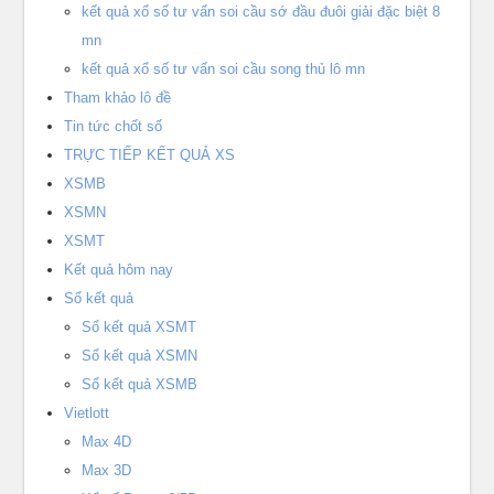
kết quả xổ số tư vấn soi cầu sớ đầu đuôi giải đặc biệt 8
mn
kết quả xổ số tư vấn soi cầu song thủ lô mn
Tham khảo lô đề
Tin tức chốt số
TRỰC TIẾP KẾT QUẢ XS
XSMB
XSMN
XSMT
Kết quả hôm nay
Sổ kết quả
Sổ kết quả XSMT
Sổ kết quả XSMN
Sổ kết quả XSMB
Vietlott
Max 4D
Max 3D