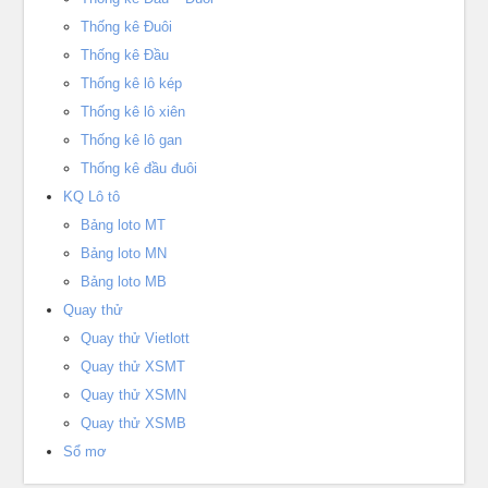
Thống kê Đuôi
Thống kê Đầu
Thống kê lô kép
Thống kê lô xiên
Thống kê lô gan
Thống kê đầu đuôi
KQ Lô tô
Bảng loto MT
Bảng loto MN
Bảng loto MB
Quay thử
Quay thử Vietlott
Quay thử XSMT
Quay thử XSMN
Quay thử XSMB
Sổ mơ