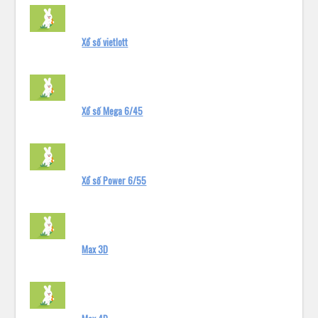
Xổ số vietlott
Xổ số Mega 6/45
Xổ số Power 6/55
Max 3D