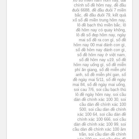
xổ số miền nam hôm nay
,
đài
chính số đề hôm nay
,
đề đầu
đuôi 6688
,
đề đầu đuôi 7 miền
bắc
,
đề đầu đuôi 79
,
kết quả
xổ số đề miền trung hôm nay
,
lô đề bạch thủ miền bắc
,
lô
đề hôm nay có quay không
,
lô đề số đẹp hôm nay
,
ngày
mai số đề ra con gì
,
số đề
hôm nay 00 mai đánh con gì
,
số đề hôm nay đánh con gì
,
số đề hôm nay ở việt nam
,
số đề hôm nay u19
,
số đề
hôm nay uống gì
,
số đề miễn
phí ăn giang
,
số đề miễn phí
anh
,
số đề miễn phí gan
,
số
đề ngày mai 5/11
,
số đề ngày
mai 84
,
số đề ngày mai uống
,
soi cau 7/6
,
soi cầu bạch thủ
lô đề ngày hôm nay
,
soi cầu
dàn đề chính xác 100 30
,
soi
cầu dàn đề chính xác 100
500
,
soi cầu dàn đề chính
xác 100 64
,
soi cầu dàn đề
chính xác 100 666
,
soi cầu
dàn đề chính xác 100 99
,
soi
cầu dàn đề chính xác 100 âm
trần
,
soi cầu dàn đề chính