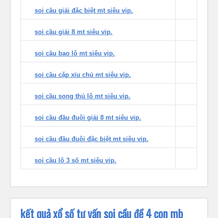
soi cầu giải đặc biệt mt siêu vip.
soi cầu giải 8 mt siêu vip.
soi cầu bao lô mt siêu vip.
soi cầu cặp xỉu chủ mt siêu vip.
soi cầu song thủ lô mt siêu vip.
soi cầu đầu đuôi giải 8 mt siêu vip.
soi cầu đầu đuôi đặc biệt mt siêu vip.
soi cầu lô 3 số mt siêu vip.
kết quả xổ số tư vấn soi cầu đề 4 con mb