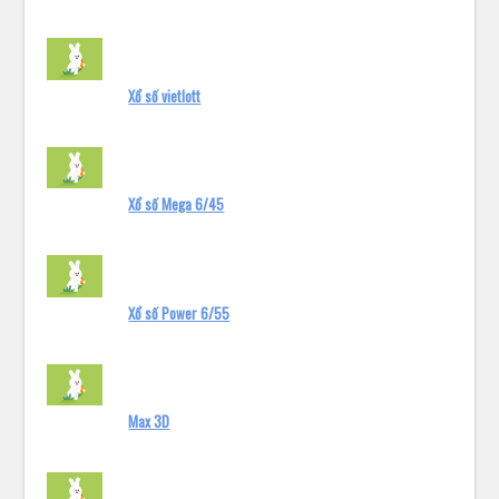
Xổ số vietlott
Xổ số Mega 6/45
Xổ số Power 6/55
Max 3D