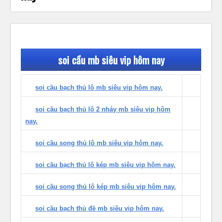
soi cầu mb siêu vip hôm nay
soi cầu bạch thủ lô mb siêu vip hôm nay.
soi cầu bạch thủ lô 2 nháy mb siêu vip hôm
nay.
soi cầu song thủ lô mb siêu vip hôm nay.
soi cầu bạch thủ lô kép mb siêu vip hôm nay.
soi cầu song thủ lô kép mb siêu vip hôm nay.
soi cầu bạch thủ đề mb siêu vip hôm nay.