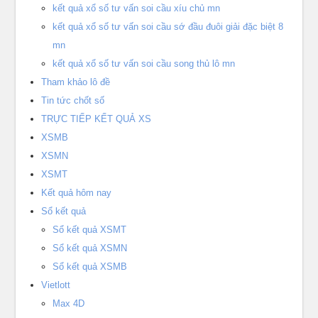
kết quả xổ số tư vấn soi cầu xíu chủ mn
kết quả xổ số tư vấn soi cầu sớ đầu đuôi giải đặc biệt 8
mn
kết quả xổ số tư vấn soi cầu song thủ lô mn
Tham khảo lô đề
Tin tức chốt số
TRỰC TIẾP KẾT QUẢ XS
XSMB
XSMN
XSMT
Kết quả hôm nay
Sổ kết quả
Sổ kết quả XSMT
Sổ kết quả XSMN
Sổ kết quả XSMB
Vietlott
Max 4D