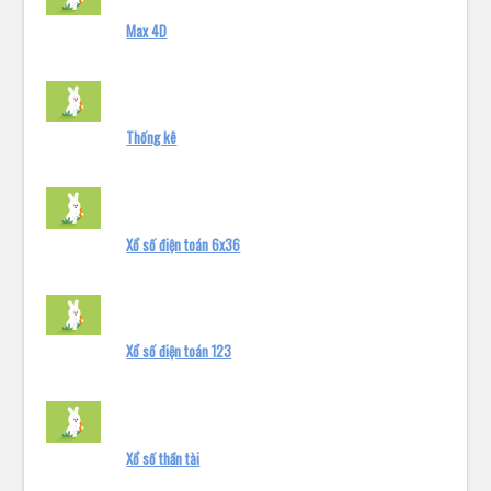
Max 4D
Thống kê
Xổ số điện toán 6x36
Xổ số điện toán 123
Xổ số thần tài