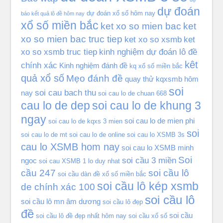
dự đoán
dự đoán xổ số hôm nay
báo kết quả lô đề hôm nay
xổ số miền bắc
ket xo so mien bac
ket
xo so mien bac truc tiep
ket xo so xsmb
ket
xo so xsmb truc tiep
kinh nghiệm dự đoán lô đề
kêt
chính xác
Kinh nghiệm đánh đề
kq xổ số miền bắc
quả xổ số
Mẹo đánh đề
quay thử kqxsmb hôm
soi
soi cau bach thu
nay
soi cau lo de chuan 668
cau lo de dep
soi cau lo de khung 3
ngay
soi cau lo de mien phi
soi cau lo de kqxs 3 mien
soi
soi cau lo de mt
soi cau lo de online
soi cau lo XSMB 3s
cau lo XSMB hom nay
soi cau lo XSMB minh
Soi
soi cầu 3 miền
ngoc
soi cau XSMB 1 lo duy nhat
cầu 247
soi cầu lô
soi cầu dàn đề xổ số miền bắc
soi cầu lô kép xsmb
de chính xác 100
soi cầu lô
soi cầu lô mn âm dương
soi cầu lô đẹp
đề
soi cầu
soi cầu lô đề đẹp nhất hôm nay
soi cầu xổ số