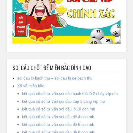
SOI CẦU CHỐT ĐỀ MIỀN BẮC ĐỈNH CAO
soi cau lo bach thu – soi cau lo de bach thu
Xổ số miền bắc
kết quả xổ số tư vấn soi cầu bạch thủ lô 2 nháy víp mb
kết quả xổ số tư vấn soi cầu cặp 3 càng víp mb
kết quả xổ số tư vấn soi cầu lô 10 con mb
kết quả xổ số tư vấn soi cầu đề 4 con mb
kết quả xổ số tư vấn soi cầu đề 6 con mb
kết quả xổ số tư vấn soi cầu đề 8 con mb