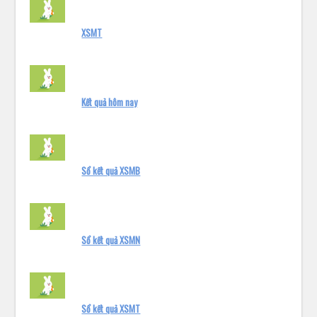
XSMT
Kết quả hôm nay
Sổ kết quả XSMB
Sổ kết quả XSMN
Sổ kết quả XSMT