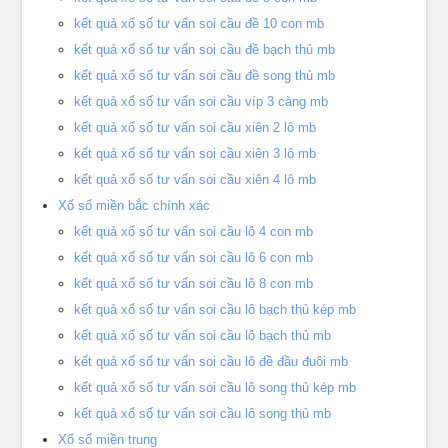
kết quả xổ số tư vấn soi cầu đề 10 con mb
kết quả xổ số tư vấn soi cầu đề bạch thủ mb
kết quả xổ số tư vấn soi cầu đề song thủ mb
kết quả xổ số tư vấn soi cầu víp 3 càng mb
kết quả xổ số tư vấn soi cầu xiên 2 lô mb
kết quả xổ số tư vấn soi cầu xiên 3 lô mb
kết quả xổ số tư vấn soi cầu xiên 4 lô mb
Xổ số miền bắc chính xác
kết quả xổ số tư vấn soi cầu lô 4 con mb
kết quả xổ số tư vấn soi cầu lô 6 con mb
kết quả xổ số tư vấn soi cầu lô 8 con mb
kết quả xổ số tư vấn soi cầu lô bạch thủ kép mb
kết quả xổ số tư vấn soi cầu lô bạch thủ mb
kết quả xổ số tư vấn soi cầu lô đề đầu đuôi mb
kết quả xổ số tư vấn soi cầu lô song thủ kép mb
kết quả xổ số tư vấn soi cầu lô song thủ mb
Xổ số miền trung