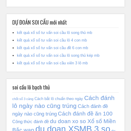
DỰ ĐOÁN SOI CẦU mới nhất
kết quả xổ số tư vấn soi cầu lô song thủ mb
kết quả xổ số tư vấn soi cầu lô 4 con mb
kết quả xổ số tư vấn soi cầu đề 6 con mb
kết quả xổ số tư vấn soi cầu lô song thủ kép mb
kết quả xổ số tư vấn soi cầu xiên 3 lô mb
soi cầu lô bạch thủ
Cách đánh
Cách bắt lô chuẩn theo ngày
chốt số 3 càng
lô ngày nào cũng trúng
Cách đánh đề
Cách đánh đề ăn 100
ngày nào cũng trúng
du doan xo so Xổ số Miền
Công thức đánh đề
du doan XSMB 3 so
Bắc wap
dự