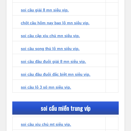
soi cầu giải 8 mn siêu vip.
chốt cầu hôm nay bao lô mn siêu vip.
soi cầu cặp xỉu chủ mn siêu vip.
soi cầu song thủ lô mn siêu vip.
soi cầu đầu đuôi giải 8 mn siêu vip.
soi cầu đầu đuôi đặc biệt mn siêu vip.
soi cầu lô 3 số mn siêu vip.
soi cầu miền trung víp
soi cầu xỉu chủ mt siêu vip.