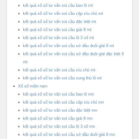
kết quả xổ số tư vấn soi cầu bao lô mt
kết quả xổ số tư vấn soi cầu cặp xíu chủ mt
kết quả xổ số tư vấn soi cầu đặc biệt mt
kết quả xổ số tư vấn soi cầu giải 8 mt
kết quả xổ số tư vấn soi cầu lô 3 số mt
kết quả xổ số tư vấn soi cầu sớ đầu đuôi giải 8 mt
kết quả xổ số tư vấn soi cầu sớ đầu đuôi giải đặc biệt 8
mt
kết quả xổ số tư vấn soi cầu xíu chủ mt
kết quả xổ số tư vấn soi cầu song thủ lô mt
Xổ số miền nam
kết quả xổ số tư vấn soi cầu bao lô mn
kết quả xổ số tư vấn soi cầu cặp xíu chủ mn
kết quả xổ số tư vấn soi cầu đặc biệt mn
kết quả xổ số tư vấn soi cầu giải 8 mn
kết quả xổ số tư vấn soi cầu lô 3 số mn
kết quả xổ số tư vấn soi cầu sớ đầu đuôi giải 8 mn