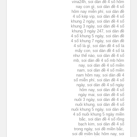
vina24h
,
soi dàn đề 4 số hôm
nay con gì
,
soi dàn đề 4 số
hôm nay miễn phí
,
soi dàn đề
4 số kép vip
,
soi dàn đề 4 số
khung 2 ngày
,
soi dàn đề 4 số
khung 3 ngày
,
soi dàn đề 4 số
khung 3 ngày 247
,
soi dàn đề
4 số khung 5 ngày
,
soi dàn đề
4 số khung 7 ngày
,
soi dàn đề
4 số là gì
,
soi dàn đề 4 số là
mấy con
,
soi dàn đề 4 số là
như thế nào
,
soi dàn đề 4 số
mb
,
soi dàn đề 4 số mb hôm
nay
,
soi dàn đề 4 số miền
nam
,
soi dàn đề 4 số miền
nam hôm nay
,
soi dàn đề 4
số miễn phí
,
soi dàn đề 4 số
ngày
,
soi dàn đề 4 số ngày
hôm nay
,
soi dàn đề 4 số
ngày mai
,
soi dàn đề 4 số
nuôi 3 ngày
,
soi dàn đề 4 số
nuôi khung
,
soi dàn đề 4 số
nuôi khung 5 ngày
,
soi dàn đề
4 số nuôi khung 5 ngày miền
bắc
,
soi dàn đề 4 số rồng
bạch kim
,
soi dàn đề 4 số
trong ngày
,
soi đề miền bắc
,
soi đề miền bắc hôm nay
,
soi