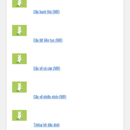
Cầu bạch thủ (MB)
Cầu lật liên tục (MB)
Cầu về cả cặp (MB)
Cầu về nhiều nháy (MB)
Thống kê đầu đuôi