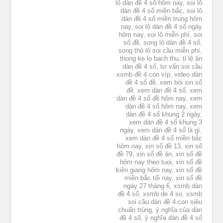
lô dàn đề 4 số hôm nay
,
soi lô
dàn đề 4 số miền bắc
,
soi lô
dàn đề 4 số miền trung hôm
nay
,
soi lô dàn đề 4 số ngày
hôm nay
,
soi lô miễn phí
,
soi
số đề
,
song lô dàn đề 4 số
,
song thủ lô soi cầu miễn phí
,
thong ke lo bach thu
,
tỉ lệ ăn
dàn đề 4 số
,
tư vấn soi cầu
xsmb đề 4 con víp
,
video dàn
đề 4 số đề
,
xem bói xin số
đề
,
xem dàn đề 4 số
,
xem
dàn đề 4 số đề hôm nay
,
xem
dàn đề 4 số hôm nay
,
xem
dàn đề 4 số khung 2 ngày
,
xem dàn đề 4 số khung 3
ngày
,
xem dàn đề 4 số là gì
,
xem dàn đề 4 số miền bắc
hôm nay
,
xin số đề 13
,
xin số
đề 79
,
xin số đề ăn
,
xin số đề
hôm nay theo tuoi
,
xin số đề
kiên giang hôm nay
,
xin số đề
miền bắc tối nay
,
xin số đề
ngày 27 tháng 6
,
xsmb dàn
đề 4 số
,
xsmb de 4 so
,
xsmb
soi cầu dàn đề 4 con siêu
chuẩn trúng
,
ý nghĩa của dàn
đề 4 số
,
ý nghĩa dàn đề 4 số