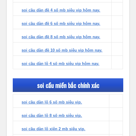
soi cầu dàn đề 4 số mb siêu vip hôm nay.
soi cầu dàn đề 6 số mb siêu vip hôm nay.
soi cầu dàn đề 8 số mb siêu vip hôm nay.
soi cầu dàn đề 10 số mb siêu vip hôm nay.
soi cầu dàn lô 4 số mb siêu vip hôm nay.
soi cầu miền bắc chính xác
soi cầu dàn lô 6 số mb siêu vip.
soi cầu dàn lô 8 số mb siêu vip.
soi cầu dàn lô xiên 2 mb siêu vip.