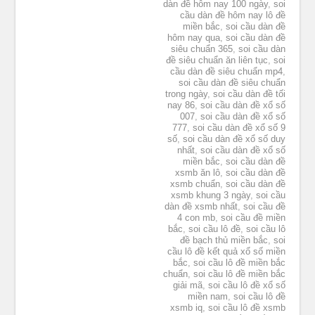
dàn đề hôm nay 100 ngày
,
soi
cầu dàn đề hôm nay lô đề
miền bắc
,
soi cầu dàn đề
hôm nay qua
,
soi cầu dàn đề
siêu chuẩn 365
,
soi cầu dàn
đề siêu chuẩn ăn liên tục
,
soi
cầu dàn đề siêu chuẩn mp4
,
soi cầu dàn đề siêu chuẩn
trong ngày
,
soi cầu dàn đề tối
nay 86
,
soi cầu dàn đề xổ số
007
,
soi cầu dàn đề xổ số
777
,
soi cầu dàn đề xổ số 9
số
,
soi cầu dàn đề xổ số duy
nhất
,
soi cầu dàn đề xổ số
miền bắc
,
soi cầu dàn đề
xsmb ăn lô
,
soi cầu dàn đề
xsmb chuẩn
,
soi cầu dàn đề
xsmb khung 3 ngày
,
soi cầu
dàn đề xsmb nhất
,
soi cầu đề
4 con mb
,
soi cầu đề miền
bắc
,
soi cầu lô đề
,
soi cầu lô
đề bạch thủ miền bắc
,
soi
cầu lô đề kết quả xổ số miền
bắc
,
soi cầu lô đề miền bắc
chuẩn
,
soi cầu lô đề miền bắc
giải mã
,
soi cầu lô đề xổ số
miền nam
,
soi cầu lô đề
xsmb iq
,
soi cầu lô đề xsmb