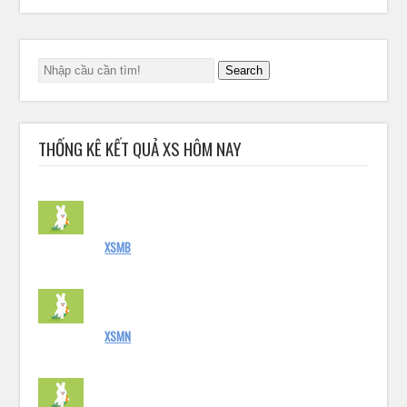
Search
THỐNG KÊ KẾT QUẢ XS HÔM NAY
XSMB
XSMN