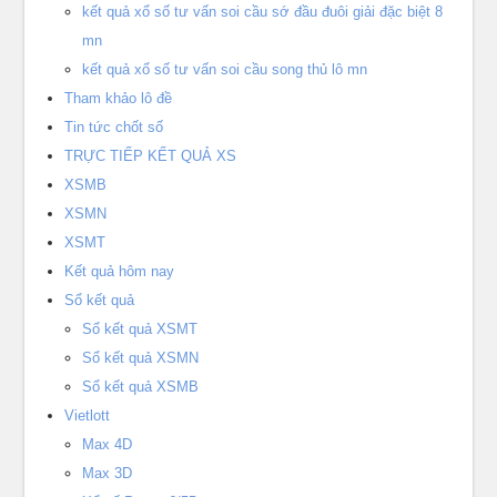
kết quả xổ số tư vấn soi cầu sớ đầu đuôi giải đặc biệt 8
mn
kết quả xổ số tư vấn soi cầu song thủ lô mn
Tham khảo lô đề
Tin tức chốt số
TRỰC TIẾP KẾT QUẢ XS
XSMB
XSMN
XSMT
Kết quả hôm nay
Sổ kết quả
Sổ kết quả XSMT
Sổ kết quả XSMN
Sổ kết quả XSMB
Vietlott
Max 4D
Max 3D