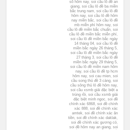
số hôm nay
,
soi cầu lô đề an
giang
,
soi cầu lô đề ba miền
bắc trung nam
,
soi cầu lô đề
hôm nay
,
soi cầu lô đề hôm
nay miền bắc
,
soi cầu lô đề
mb miễn phí hôm nay
,
soi
cầu lô đề miền bắc chuẩn
,
soi
cầu lô đề miền bắc miễn phí
,
soi cầu lô đề miền bắc ngày
14 tháng 04
,
soi cầu lô đề
miền bắc ngày 26 tháng 5
,
soi cầu lô đề miền bắc ngày
27 tháng 3
,
soi cầu lô đề
miền bắc ngày 29 tháng 5
,
soi cầu lô đề miền nam hôm
nay
,
soi cầu lô đề tp hcm
hôm nay
,
soi cau mien
,
soi
cầu song thủ đề 3 càng
,
soi
cầu sông thủ lô đề hôm nay
,
soi cầu xsmb giải đặc biệt a
trúng rồi
,
soi cầu xsmb giải
đặc biệt minh ngoc
,
soi đề
chính xác 6868
,
soi đề chính
xác 888
,
soi đề chính xác
amtek
,
soi đề chính xác ăn
tiền
,
soi đề chính xác daklak
,
soi đề chính xác gương có
,
soi đề hôm nay an giang
,
soi