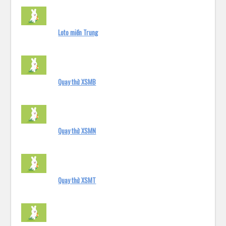
Loto miền Trung
Quay thử XSMB
Quay thử XSMN
Quay thử XSMT