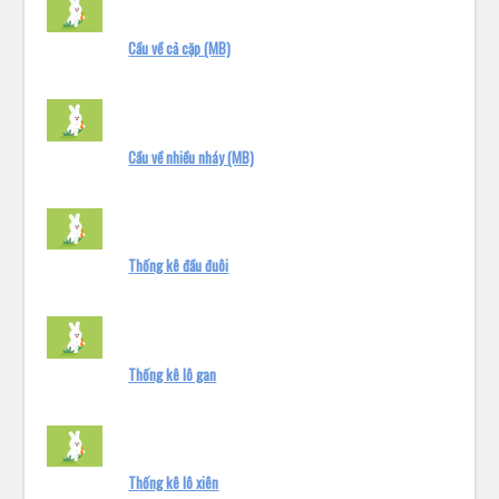
Cầu về cả cặp (MB)
Cầu về nhiều nháy (MB)
Thống kê đầu đuôi
Thống kê lô gan
Thống kê lô xiên