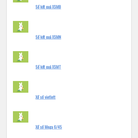
Sổ kết quả XSMB
Sổ kết quả XSMN
Sổ kết quả XSMT
Xổ số vietlott
Xổ số Mega 6/45