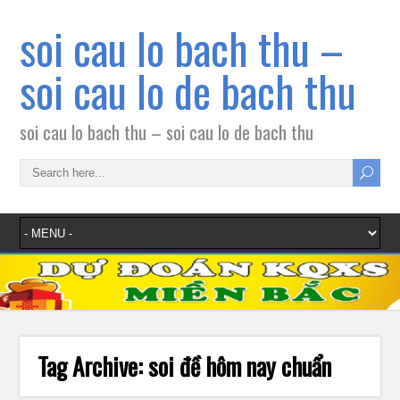
soi cau lo bach thu –
soi cau lo de bach thu
soi cau lo bach thu – soi cau lo de bach thu
Tag Archive:
soi đề hôm nay chuẩn