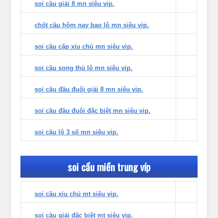
soi cầu giải 8 mn siêu vip.
chốt cầu hôm nay bao lô mn siêu vip.
soi cầu cặp xỉu chủ mn siêu vip.
soi cầu song thủ lô mn siêu vip.
soi cầu đầu đuôi giải 8 mn siêu vip.
soi cầu đầu đuôi đặc biệt mn siêu vip.
soi cầu lô 3 số mn siêu vip.
soi cầu miền trung víp
soi cầu xỉu chủ mt siêu vip.
soi cầu giải đặc biệt mt siêu vip.