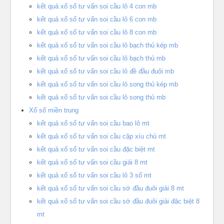
kết quả xổ số tư vấn soi cầu lô 4 con mb
kết quả xổ số tư vấn soi cầu lô 6 con mb
kết quả xổ số tư vấn soi cầu lô 8 con mb
kết quả xổ số tư vấn soi cầu lô bạch thủ kép mb
kết quả xổ số tư vấn soi cầu lô bạch thủ mb
kết quả xổ số tư vấn soi cầu lô đề đầu đuôi mb
kết quả xổ số tư vấn soi cầu lô song thủ kép mb
kết quả xổ số tư vấn soi cầu lô song thủ mb
Xổ số miền trung
kết quả xổ số tư vấn soi cầu bao lô mt
kết quả xổ số tư vấn soi cầu cặp xíu chủ mt
kết quả xổ số tư vấn soi cầu đặc biệt mt
kết quả xổ số tư vấn soi cầu giải 8 mt
kết quả xổ số tư vấn soi cầu lô 3 số mt
kết quả xổ số tư vấn soi cầu sớ đầu đuôi giải 8 mt
kết quả xổ số tư vấn soi cầu sớ đầu đuôi giải đặc biệt 8
mt