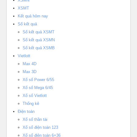
XSMN
XSMT
Kết quả hôm nay
Sổ kết quả
Sổ kết quả XSMT
Sổ kết quả XSMN
Sổ kết quả XSMB
Vietlott
Max 4D
Max 3D
Xổ số Power 6/55
Xổ số Mega 6/45
Xổ số Vietlott
Thống kê
Điện toán
Xổ số thần tài
Xổ số điện toán 123
Xổ số điện toán 6×36