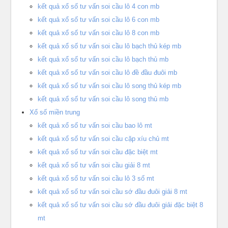
kết quả xổ số tư vấn soi cầu lô 4 con mb
kết quả xổ số tư vấn soi cầu lô 6 con mb
kết quả xổ số tư vấn soi cầu lô 8 con mb
kết quả xổ số tư vấn soi cầu lô bạch thủ kép mb
kết quả xổ số tư vấn soi cầu lô bạch thủ mb
kết quả xổ số tư vấn soi cầu lô đề đầu đuôi mb
kết quả xổ số tư vấn soi cầu lô song thủ kép mb
kết quả xổ số tư vấn soi cầu lô song thủ mb
Xổ số miền trung
kết quả xổ số tư vấn soi cầu bao lô mt
kết quả xổ số tư vấn soi cầu cặp xíu chủ mt
kết quả xổ số tư vấn soi cầu đặc biệt mt
kết quả xổ số tư vấn soi cầu giải 8 mt
kết quả xổ số tư vấn soi cầu lô 3 số mt
kết quả xổ số tư vấn soi cầu sớ đầu đuôi giải 8 mt
kết quả xổ số tư vấn soi cầu sớ đầu đuôi giải đặc biệt 8
mt