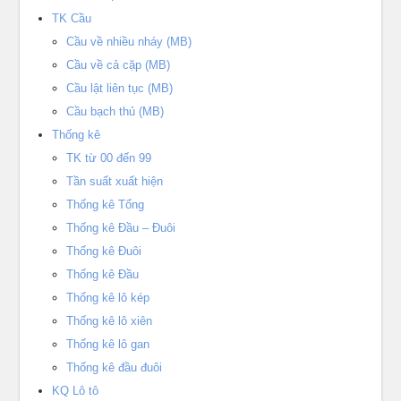
TK Cầu
Cầu về nhiều nháy (MB)
Cầu về cả cặp (MB)
Cầu lật liên tục (MB)
Cầu bạch thủ (MB)
Thống kê
TK từ 00 đến 99
Tần suất xuất hiện
Thống kê Tổng
Thống kê Đầu – Đuôi
Thống kê Đuôi
Thống kê Đầu
Thống kê lô kép
Thống kê lô xiên
Thống kê lô gan
Thống kê đầu đuôi
KQ Lô tô