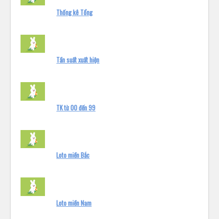
Thống kê Tổng
Tần suất xuất hiện
TK từ 00 đến 99
Loto miền Bắc
Loto miền Nam