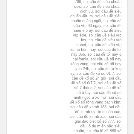
786
,
soi cầu đề siêu chuẩn
cực
,
soi cầu đề siêu chuẩn
dịch vụ
,
soi cầu đề siêu
chuẩn đầu ra
,
soi cầu đề siêu
chuẩn quảng ngãi
,
soi cầu đề
siêu víp 90 ngày
,
soi cầu đề
siêu víp ây
,
soi cầu đề siêu
víp être
,
soi cầu đề siêu víp
ios
,
soi cầu đề siêu víp
kubet
,
soi cầu đề siêu víp
xsmb hôm nay
,
soi cầu đề tối
nay 366
,
soi cầu đề tối nay o
california
,
soi cầu đề tối nay
rồng vàng
,
soi cầu đề tối nay
yên 24h
,
soi cầu đề tường
vy
,
soi cầu đề xổ số 01 7
,
soi
cầu đề xổ số 24 giờ
,
soi cầu
đề xổ số 6/7/2
,
soi cầu đề xổ
số 7 tháng 2
,
soi cầu đề xổ
số ă tây
,
soi cầu đề xổ số
minh ngọc ước mơ
,
soi cầu
đề xổ số rồng vàng bạch kim
,
soi cầu đề xsmb 188
,
soi cầu
đề xsmb uy tín chuẩn xác
,
soi cầu đề xsmb xác
,
soi cầu
giải đặc biệt xổ số 777
,
soi
cầu lô de miền bắc siêu
chuẩn
,
soi cầu lô đề 888 xổ