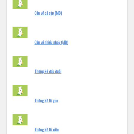
Cầu về cả cặp (MB)
Cầu về nhiều nháy (MB)
Thống kê đầu đuôi
Thống kê lô gan
Thống kê lô xiên