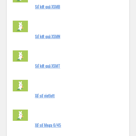
Sổ kết quả XSMB
Sổ kết quả XSMN
Sổ kết quả XSMT
Xổ số vietlott
Xổ số Mega 6/45