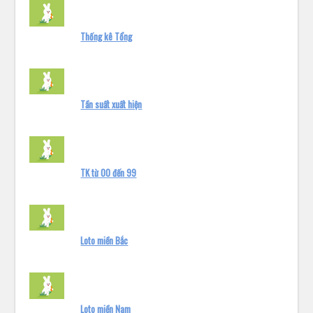
Thống kê Tổng
Tần suất xuất hiện
TK từ 00 đến 99
Loto miền Bắc
Loto miền Nam