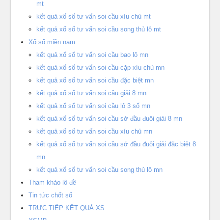
mt
kết quả xổ số tư vấn soi cầu xíu chủ mt
kết quả xổ số tư vấn soi cầu song thủ lô mt
Xổ số miền nam
kết quả xổ số tư vấn soi cầu bao lô mn
kết quả xổ số tư vấn soi cầu cặp xíu chủ mn
kết quả xổ số tư vấn soi cầu đặc biệt mn
kết quả xổ số tư vấn soi cầu giải 8 mn
kết quả xổ số tư vấn soi cầu lô 3 số mn
kết quả xổ số tư vấn soi cầu sớ đầu đuôi giải 8 mn
kết quả xổ số tư vấn soi cầu xíu chủ mn
kết quả xổ số tư vấn soi cầu sớ đầu đuôi giải đặc biệt 8
mn
kết quả xổ số tư vấn soi cầu song thủ lô mn
Tham khảo lô đề
Tin tức chốt số
TRỰC TIẾP KẾT QUẢ XS