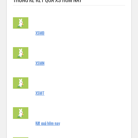
XSMB
XSMN
XSMT
Kết quả hôm nay