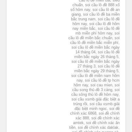
cầu lô de miền bắc siêu
chuẩn
,
soi cầu lô đề 888 xổ
số hôm nay
,
soi cầu lô đề an
giang
,
soi cầu lô đề ba miền
bắc trung nam
,
soi cầu lô đề
hôm nay
,
soi cầu lô đề hôm
nay miền bắc
,
soi cầu lô đề
mb miễn phí hôm nay
,
soi
cầu lô đề miền bắc chuẩn
,
soi
cầu lô đề miền bắc miễn phí
,
soi cầu lô đề miền bắc ngày
14 tháng 04
,
soi cầu lô đề
miền bắc ngày 26 tháng 5
,
soi cầu lô đề miền bắc ngày
27 tháng 3
,
soi cầu lô đề
miền bắc ngày 29 tháng 5
,
soi cầu lô đề miền nam hôm
nay
,
soi cầu lô đề tp hcm
hôm nay
,
soi cau mien
,
soi
cầu song thủ đề 3 càng
,
soi
cầu sông thủ lô đề hôm nay
,
soi cầu xsmb giải đặc biệt a
trúng rồi
,
soi cầu xsmb giải
đặc biệt minh ngoc
,
soi đề
chính xác 6868
,
soi đề chính
xác 888
,
soi đề chính xác
amtek
,
soi đề chính xác ăn
tiền
,
soi đề chính xác daklak
,