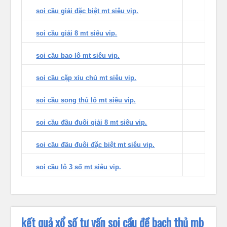
soi cầu giải đặc biệt mt siêu vip.
soi cầu giải 8 mt siêu vip.
soi cầu bao lô mt siêu vip.
soi cầu cặp xỉu chủ mt siêu vip.
soi cầu song thủ lô mt siêu vip.
soi cầu đầu đuôi giải 8 mt siêu vip.
soi cầu đầu đuôi đặc biệt mt siêu vip.
soi cầu lô 3 số mt siêu vip.
kết quả xổ số tư vấn soi cầu đề bạch thủ mb