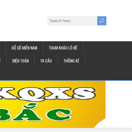
XỔ SỐ MIỀN NAM
THAM KHẢO LÔ ĐỀ
T
ĐIỆN TOÁN
TK CẦU
THỐNG KÊ