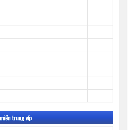
 miền trung víp