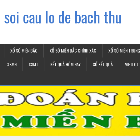
 soi cau lo de bach thu
XỔ SỐ MIỀN BẮC
XỔ SỐ MIỀN BẮC CHÍNH XÁC
XỔ SỐ MIỀN TRUNG
XSMN
XSMT
KẾT QUẢ HÔM NAY
SỔ KẾT QUẢ
VIETLOT