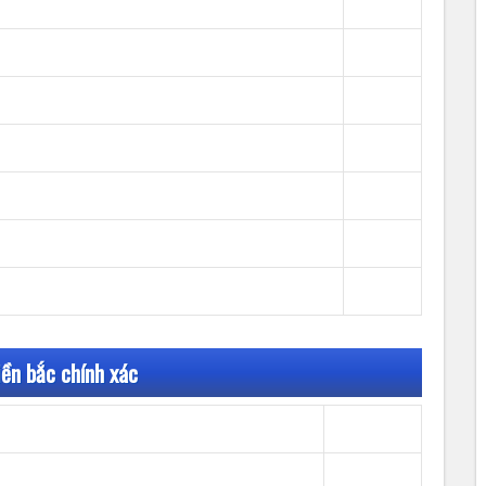
iền bắc chính xác