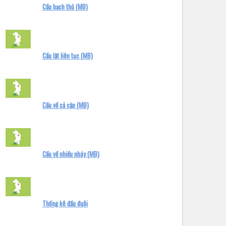
Cầu bạch thủ (MB)
Cầu lật liên tục (MB)
Cầu về cả cặp (MB)
Cầu về nhiều nháy (MB)
Thống kê đầu đuôi