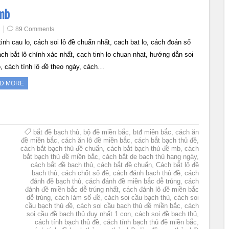
 mb
89 Comments
tinh cau lo, cách soi lô đề chuẩn nhất, cach bat lo, cách đoán số
ách bắt lô chính xác nhất, cach tinh lo chuan nhat, hướng dẫn soi
ô, cách tính lô đề theo ngày, cách…
D MORE
bắt đề bạch thủ
,
bộ đề miền bắc
,
btđ miền bắc
,
cách ăn
đề miền bắc
,
cách ăn lô đề miền bắc
,
cách bắt bạch thủ đề
,
cách bắt bạch thủ đề chuẩn
,
cách bắt bạch thủ đề mb
,
cách
bắt bạch thủ đề miền bắc
,
cách bắt de bach thủ hang ngày
,
cách bắt đề bạch thủ
,
cách bắt đề chuẩn
,
Cách bắt lô đề
bạch thủ
,
cách chốt số đề
,
cách đánh bạch thủ đề
,
cách
đánh đề bạch thủ
,
cách đánh đề miền bắc dễ trúng
,
cách
đánh đề miền bắc dễ trúng nhất
,
cách đánh lô đề miền bắc
dễ trúng
,
cách làm số đề
,
cách soi cầu bạch thủ
,
cách soi
cầu bạch thủ đề
,
cách soi cầu bạch thủ đề miền bắc
,
cách
soi cầu đề bạch thủ duy nhất 1 con
,
cách soi đề bạch thủ
,
cách tính bạch thủ đề
,
cách tính bạch thủ đề miền bắc
,