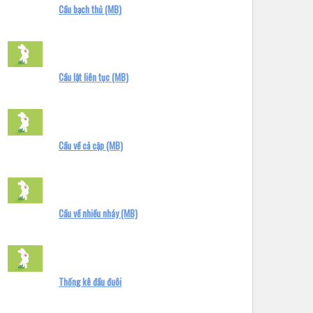
Cầu bạch thủ (MB)
Cầu lật liên tục (MB)
Cầu về cả cặp (MB)
Cầu về nhiều nháy (MB)
Thống kê đầu đuôi