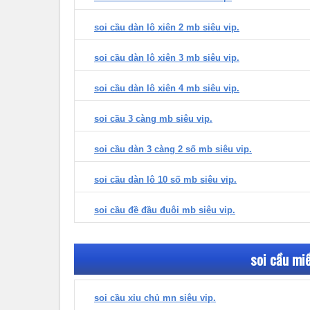
soi cầu dàn lô xiên 2 mb siêu vip.
soi cầu dàn lô xiên 3 mb siêu vip.
soi cầu dàn lô xiên 4 mb siêu vip.
soi cầu 3 càng mb siêu vip.
soi cầu dàn 3 càng 2 số mb siêu vip.
soi cầu dàn lô 10 số mb siêu vip.
soi cầu đề đầu đuôi mb siêu vip.
soi cầu mi
soi cầu xỉu chủ mn siêu vip.