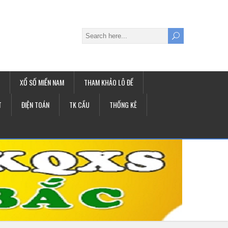
XỔ SỐ MIỀN NAM
THAM KHẢO LÔ ĐỀ
T
ĐIỆN TOÁN
TK CẦU
THỐNG KÊ