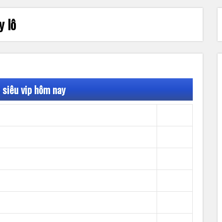
y lô
 siêu vip hôm nay