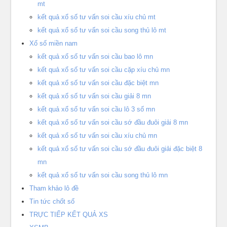
mt
kết quả xổ số tư vấn soi cầu xíu chủ mt
kết quả xổ số tư vấn soi cầu song thủ lô mt
Xổ số miền nam
kết quả xổ số tư vấn soi cầu bao lô mn
kết quả xổ số tư vấn soi cầu cặp xíu chủ mn
kết quả xổ số tư vấn soi cầu đặc biệt mn
kết quả xổ số tư vấn soi cầu giải 8 mn
kết quả xổ số tư vấn soi cầu lô 3 số mn
kết quả xổ số tư vấn soi cầu sớ đầu đuôi giải 8 mn
kết quả xổ số tư vấn soi cầu xíu chủ mn
kết quả xổ số tư vấn soi cầu sớ đầu đuôi giải đặc biệt 8
mn
kết quả xổ số tư vấn soi cầu song thủ lô mn
Tham khảo lô đề
Tin tức chốt số
TRỰC TIẾP KẾT QUẢ XS