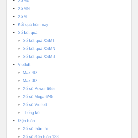
XSMB
XSMN
XSMT
Kết quả hôm nay
Sổ kết quả
Sổ kết quả XSMT
Sổ kết quả XSMN
Sổ kết quả XSMB
Vietlott
Max 4D
Max 3D
Xổ số Power 6/55
Xổ số Mega 6/45
Xổ số Vietlott
Thống kê
Điện toán
Xổ số thần tài
Xổ số điện toán 123