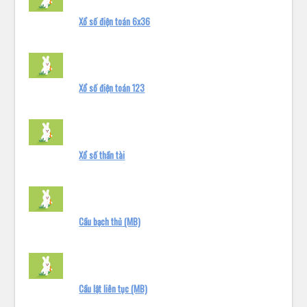
Xổ số điện toán 6x36
Xổ số điện toán 123
Xổ số thần tài
Cầu bạch thủ (MB)
Cầu lật liên tục (MB)