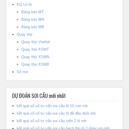
KQ Lô tô
Bảng loto MT
Bảng loto MN
Bảng loto MB
Quay thử
Quay thử Vietlott
Quay thử XSMT
Quay thử XSMN
Quay thử XSMB
Sổ mơ
DỰ ĐOÁN SOI CẦU mới nhất
kết quả xổ số tư vấn soi cầu lô 10 con mb
kết quả xổ số tư vấn soi cầu lô đề đầu đuôi mb
kết quả xổ số tư vấn soi cầu xiên 2 lô mb
kết quả xổ số tư vấn soi cầu bạch thủ lô 2 nháy víp mb