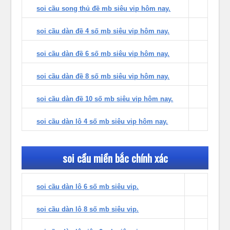
soi cầu song thủ đề mb siêu vip hôm nay.
soi cầu dàn đề 4 số mb siêu vip hôm nay.
soi cầu dàn đề 6 số mb siêu vip hôm nay.
soi cầu dàn đề 8 số mb siêu vip hôm nay.
soi cầu dàn đề 10 số mb siêu vip hôm nay.
soi cầu dàn lô 4 số mb siêu vip hôm nay.
soi cầu miền bắc chính xác
soi cầu dàn lô 6 số mb siêu vip.
soi cầu dàn lô 8 số mb siêu vip.