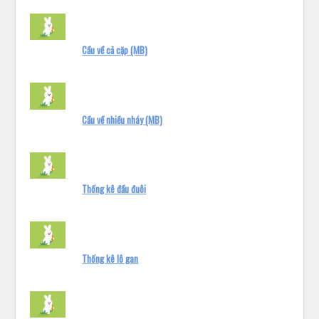
Cầu về cả cặp (MB)
Cầu về nhiều nháy (MB)
Thống kê đầu đuôi
Thống kê lô gan