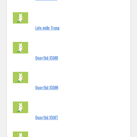
Loto miền Trung
Quay thử XSMB
Quay thử XSMN
Quay thử XSMT