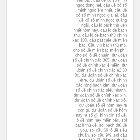
miền bắc
,
cầu đề xổ số minh
ngọc dong nai
,
cầu đề xổ số
minh ngoc êm nhất
,
cầu đề
xổ số minh ngọc gia lai
,
cầu
đề xổ số minh ngọc quảng
ngãi
,
cầu lô bạch thủ đẹp
nhất hôm nay
,
cau lo de bach
thu
,
cầu lô de bạch thủ chính
xác 100
,
cầu pascale đề miền
bắc
,
Cầu vip bạch thủ mb
,
cho số đề miền bắc miễn phí
,
cho số lô đề chuẩn
,
dự đoán
số đề chính xác 365
,
dự đoán
số đề chính xác ê miền
,
dự
đoán số đề chính xác e2 80
8c
,
dự đoán số đề chính xác
être
,
dự đoán số đề chính
xác rông bach kim
,
dự đoán
số đề chính xác siêu nhanh
,
dự đoán số đề chính xác xin
,
dự đoán số đề chính xác xổ
,
dự đoán số đề hôm nay ra
con gì
,
dự đoán số đề hôm
nay ra số gì
,
hình xin số đề
,
lô đề hôm nay miền bắc
,
soi
bạch thủ đề
,
soi bạch thủ đề
you
,
soi cầu 69 lô đề siêu
chuẩn
,
soi cầu 9/9
,
soi cầu