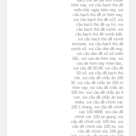
bạch thủ đề đài ninh thuận
hôm nay
,
soi cầu bạch thủ đề
miền bắc ngày hôm nay
,
soi
cầu bạch thủ đề ơi hôm nay
,
soi cầu bạch thủ đề u23
,
soi
cầu bạch thủ đề uy tín
,
soi
cầu bạch thủ đề xsmb
,
soi
cầu bạch thủ đề xsmb êđê
,
soi cầu bạch thủ đề xsmb
extranet
,
soi cầu bạch thủ đề
xsmb số
,
soi cầu dàn đề ong
,
soi cầu dàn đề xổ số miền
bắc
,
soi cau de hom nay
,
soi
cau de hom nay mien bac
,
soi cầu đề 00-99
,
soi cầu đề
50 số
,
soi cầu đề bạch thủ
mb
,
soi cầu đề chắc ăn 100
30
,
soi cầu đề chắc ăn 100 ơi
hôm nay
,
soi cầu đề chắc ăn
100 ôm
,
soi cầu đề chắc ăn 4
con
,
soi cầu đề chắc ăn bao
nhiêu
,
soi cầu đề chính xác
100 1 tháng
,
soi cầu đề chính
xác 100 8888
,
soi cầu đề
chính xác 100 an giang
,
soi
cầu đề chính xác 100 êm
,
soi
cầu đề chính xác 100 eu
,
soi
cầu đề chính xác 100 giải