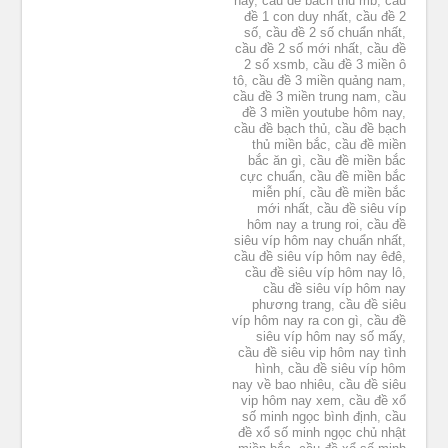
nay
,
cau de bach thu mb
,
cầu
đề 1 con duy nhất
,
cầu đề 2
số
,
cầu đề 2 số chuẩn nhất
,
cầu đề 2 số mới nhất
,
cầu đề
2 số xsmb
,
cầu đề 3 miền ô
tô
,
cầu đề 3 miền quảng nam
,
cầu đề 3 miền trung nam
,
cầu
đề 3 miền youtube hôm nay
,
cầu đề bạch thủ
,
cầu đề bạch
thủ miền bắc
,
cầu đề miền
bắc ăn gì
,
cầu đề miền bắc
cực chuẩn
,
cầu đề miền bắc
miễn phí
,
cầu đề miền bắc
mới nhất
,
cầu đề siêu víp
hôm nay a trung roi
,
cầu đề
siêu víp hôm nay chuẩn nhất
,
cầu đề siêu víp hôm nay êđê
,
cầu đề siêu víp hôm nay lô
,
cầu đề siêu víp hôm nay
phương trang
,
cầu đề siêu
víp hôm nay ra con gì
,
cầu đề
siêu víp hôm nay số mấy
,
cầu đề siêu vip hôm nay tình
hình
,
cầu đề siêu víp hôm
nay về bao nhiêu
,
cầu đề siêu
vip hôm nay xem
,
cầu đề xổ
số minh ngọc bình định
,
cầu
đề xổ số minh ngọc chủ nhật