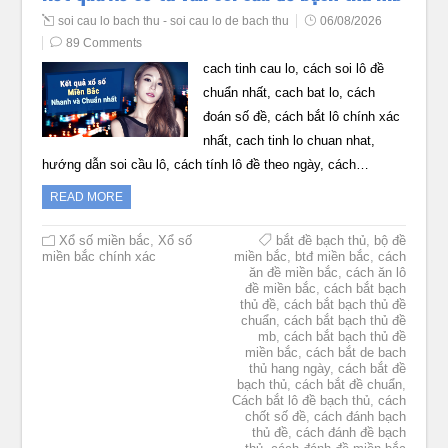
soi cau lo bach thu - soi cau lo de bach thu
06/08/2026
89 Comments
cach tinh cau lo, cách soi lô đề
chuẩn nhất, cach bat lo, cách
đoán số đề, cách bắt lô chính xác
nhất, cach tinh lo chuan nhat,
hướng dẫn soi cầu lô, cách tính lô đề theo ngày, cách…
READ MORE
Xổ số miền bắc
,
Xổ số
bắt đề bạch thủ
,
bộ đề
miền bắc chính xác
miền bắc
,
btđ miền bắc
,
cách
ăn đề miền bắc
,
cách ăn lô
đề miền bắc
,
cách bắt bạch
thủ đề
,
cách bắt bạch thủ đề
chuẩn
,
cách bắt bạch thủ đề
mb
,
cách bắt bạch thủ đề
miền bắc
,
cách bắt de bach
thủ hang ngày
,
cách bắt đề
bạch thủ
,
cách bắt đề chuẩn
,
Cách bắt lô đề bạch thủ
,
cách
chốt số đề
,
cách đánh bạch
thủ đề
,
cách đánh đề bạch