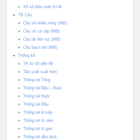
Xổ số điện toán 6×36
TK Cầu
Cầu về nhiều nháy (MB)
Cầu về cả cặp (MB)
Cầu lật liên tục (MB)
Cầu bạch thủ (MB)
Thống kê
TK từ 00 đến 99
Tần suất xuất hiện
Thống kê Tổng
Thống kê Đầu – Đuôi
Thống kê Đuôi
Thống kê Đầu
Thống kê lô kép
Thống kê lô xiên
Thống kê lô gan
Thống kê đầu đuôi