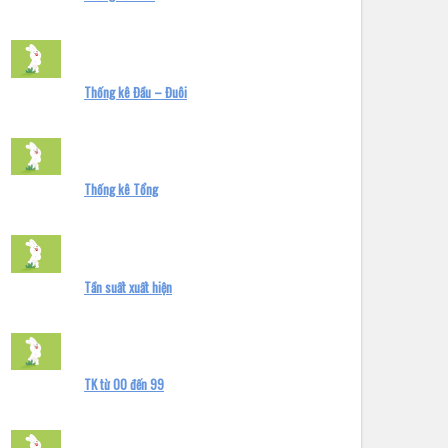
Thống kê Đầu – Đuôi
Thống kê Tổng
Tần suất xuất hiện
TK từ 00 đến 99