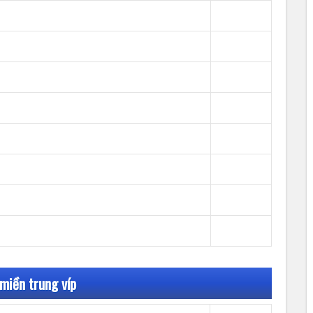
 miền trung víp