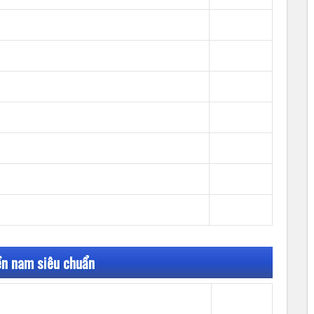
ền nam siêu chuẩn