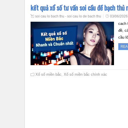
kết quả xổ số tư vấn soi cầu đề bạch thủ
soi cau lo bach thu - soi cau lo de bach thu
03/06/2026
cach 
đề, c
cầu l
REA
Xổ số miền bắc
,
Xổ số miền bắc chính xác