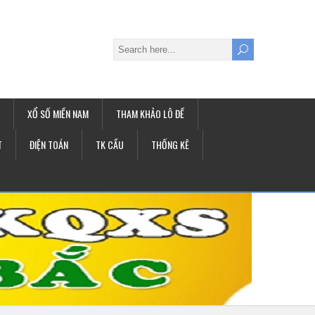
XỔ SỐ MIỀN NAM
THAM KHẢO LÔ ĐỀ
T
ĐIỆN TOÁN
TK CẦU
THỐNG KÊ