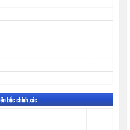
iền bắc chính xác