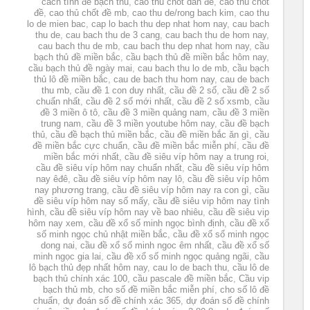
cách tính đề bạch thủ
,
cao thủ chốt dàn đề
,
cao thủ chốt
đề
,
cao thủ chốt đề mb
,
cao thu de/rong bach kim
,
cao thu
lo de mien bac
,
cap lo bach thu dep nhat hom nay
,
cau bach
thu de
,
cau bach thu de 3 cang
,
cau bach thu de hom nay
,
cau bach thu de mb
,
cau bach thu dep nhat hom nay
,
cầu
bạch thủ đề miền bắc
,
cầu bạch thủ đề miền bắc hôm nay
,
cầu bạch thủ đề ngày mai
,
cau bach thu lo de mb
,
cầu bạch
thủ lô đề miền bắc
,
cau de bach thu hom nay
,
cau de bach
thu mb
,
cầu đề 1 con duy nhất
,
cầu đề 2 số
,
cầu đề 2 số
chuẩn nhất
,
cầu đề 2 số mới nhất
,
cầu đề 2 số xsmb
,
cầu
đề 3 miền ô tô
,
cầu đề 3 miền quảng nam
,
cầu đề 3 miền
trung nam
,
cầu đề 3 miền youtube hôm nay
,
cầu đề bạch
thủ
,
cầu đề bạch thủ miền bắc
,
cầu đề miền bắc ăn gì
,
cầu
đề miền bắc cực chuẩn
,
cầu đề miền bắc miễn phí
,
cầu đề
miền bắc mới nhất
,
cầu đề siêu víp hôm nay a trung roi
,
cầu đề siêu víp hôm nay chuẩn nhất
,
cầu đề siêu víp hôm
nay êđê
,
cầu đề siêu víp hôm nay lô
,
cầu đề siêu víp hôm
nay phương trang
,
cầu đề siêu víp hôm nay ra con gì
,
cầu
đề siêu víp hôm nay số mấy
,
cầu đề siêu vip hôm nay tình
hình
,
cầu đề siêu víp hôm nay về bao nhiêu
,
cầu đề siêu vip
hôm nay xem
,
cầu đề xổ số minh ngọc bình định
,
cầu đề xổ
số minh ngọc chủ nhật miền bắc
,
cầu đề xổ số minh ngọc
dong nai
,
cầu đề xổ số minh ngoc êm nhất
,
cầu đề xổ số
minh ngọc gia lai
,
cầu đề xổ số minh ngọc quảng ngãi
,
cầu
lô bạch thủ đẹp nhất hôm nay
,
cau lo de bach thu
,
cầu lô de
bạch thủ chính xác 100
,
cầu pascale đề miền bắc
,
Cầu vip
bạch thủ mb
,
cho số đề miền bắc miễn phí
,
cho số lô đề
chuẩn
,
dự đoán số đề chính xác 365
,
dự đoán số đề chính