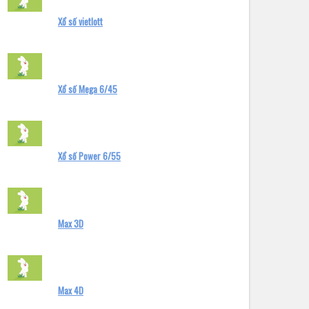
Xổ số vietlott
Xổ số Mega 6/45
Xổ số Power 6/55
Max 3D
Max 4D