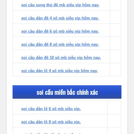
soi cầu song thủ đề mb siêu vip hôm nay.
soi cầu dàn đề 4 số mb siêu vip hôm nay.
soi cầu dàn đề 6 số mb siêu vip hôm nay.
soi cầu dàn đề 8 số mb siêu vip hôm nay.
soi cầu dàn đề 10 số mb siêu vip hôm nay.
soi cầu dàn lô 4 số mb siêu vip hôm nay.
soi cầu miền bắc chính xác
soi cầu dàn lô 6 số mb siêu vip.
soi cầu dàn lô 8 số mb siêu vip.