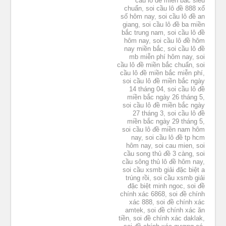
cầu lô de miền bắc siêu
chuẩn
,
soi cầu lô đề 888 xổ
số hôm nay
,
soi cầu lô đề an
giang
,
soi cầu lô đề ba miền
bắc trung nam
,
soi cầu lô đề
hôm nay
,
soi cầu lô đề hôm
nay miền bắc
,
soi cầu lô đề
mb miễn phí hôm nay
,
soi
cầu lô đề miền bắc chuẩn
,
soi
cầu lô đề miền bắc miễn phí
,
soi cầu lô đề miền bắc ngày
14 tháng 04
,
soi cầu lô đề
miền bắc ngày 26 tháng 5
,
soi cầu lô đề miền bắc ngày
27 tháng 3
,
soi cầu lô đề
miền bắc ngày 29 tháng 5
,
soi cầu lô đề miền nam hôm
nay
,
soi cầu lô đề tp hcm
hôm nay
,
soi cau mien
,
soi
cầu song thủ đề 3 càng
,
soi
cầu sông thủ lô đề hôm nay
,
soi cầu xsmb giải đặc biệt a
trúng rồi
,
soi cầu xsmb giải
đặc biệt minh ngoc
,
soi đề
chính xác 6868
,
soi đề chính
xác 888
,
soi đề chính xác
amtek
,
soi đề chính xác ăn
tiền
,
soi đề chính xác daklak
,