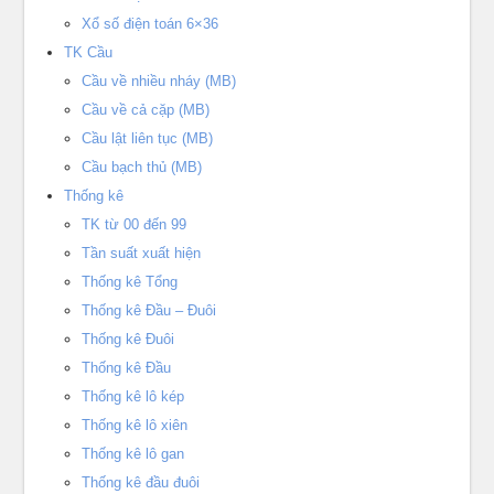
Xổ số điện toán 6×36
TK Cầu
Cầu về nhiều nháy (MB)
Cầu về cả cặp (MB)
Cầu lật liên tục (MB)
Cầu bạch thủ (MB)
Thống kê
TK từ 00 đến 99
Tần suất xuất hiện
Thống kê Tổng
Thống kê Đầu – Đuôi
Thống kê Đuôi
Thống kê Đầu
Thống kê lô kép
Thống kê lô xiên
Thống kê lô gan
Thống kê đầu đuôi