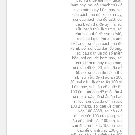
bạch thủ đề đài ninh thuận
hôm nay
,
soi cầu bạch thủ đề
miền bắc ngày hôm nay
,
soi
cầu bạch thủ đề ơi hôm nay
,
soi cầu bạch thủ đề u23
,
soi
cầu bạch thủ đề uy tín
,
soi
cầu bạch thủ đề xsmb
,
soi
cầu bạch thủ đề xsmb êđê
,
soi cầu bạch thủ đề xsmb
extranet
,
soi cầu bạch thủ đề
xsmb số
,
soi cầu dàn đề ong
,
soi cầu dàn đề xổ số miền
bắc
,
soi cau de hom nay
,
soi
cau de hom nay mien bac
,
soi cầu đề 00-99
,
soi cầu đề
50 số
,
soi cầu đề bạch thủ
mb
,
soi cầu đề chắc ăn 100
30
,
soi cầu đề chắc ăn 100 ơi
hôm nay
,
soi cầu đề chắc ăn
100 ôm
,
soi cầu đề chắc ăn 4
con
,
soi cầu đề chắc ăn bao
nhiêu
,
soi cầu đề chính xác
100 1 tháng
,
soi cầu đề chính
xác 100 8888
,
soi cầu đề
chính xác 100 an giang
,
soi
cầu đề chính xác 100 êm
,
soi
cầu đề chính xác 100 eu
,
soi
cầu đề chính xác 100 giải