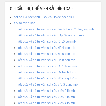
SOI CẦU CHỐT ĐỀ MIỀN BẮC ĐỈNH CAO
soi cau lo bach thu – soi cau lo de bach thu
Xổ số miền bắc
kết quả xổ số tư vấn soi cầu bạch thủ lô 2 nháy víp mb
kết quả xổ số tư vấn soi cầu cặp 3 càng víp mb
kết quả xổ số tư vấn soi cầu lô 10 con mb
kết quả xổ số tư vấn soi cầu đề 4 con mb
kết quả xổ số tư vấn soi cầu đề 6 con mb
kết quả xổ số tư vấn soi cầu đề 8 con mb
kết quả xổ số tư vấn soi cầu đề 10 con mb
kết quả xổ số tư vấn soi cầu đề bạch thủ mb
kết quả xổ số tư vấn soi cầu đề song thủ mb
kết quả xổ số tư vấn soi cầu víp 3 càng mb
kết quả xổ số tư vấn soi cầu xiên 2 lô mb
kết quả xổ số tư vấn soi cầu xiên 3 lô mb
kết quả xổ số tư vấn soi cầu xiên 4 lô mb