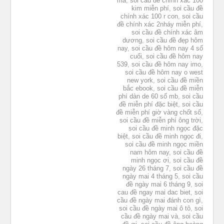
mã
,
soi cầu đề chính xác 100
kim miễn phí
,
soi cầu đề
chính xác 100 r con
,
soi cầu
đề chính xác 2nháy miễn phí
,
soi cầu đề chính xác âm
dương
,
soi cầu đề đẹp hôm
nay
,
soi cầu đề hôm nay 4 số
cuối
,
soi cầu đề hôm nay
539
,
soi cầu đề hôm nay imo
,
soi cầu đề hôm nay o west
new york
,
soi cầu đề miền
bắc ebook
,
soi cầu đề miễn
phí dàn de 60 số mb
,
soi cầu
đề miễn phí đặc biệt
,
soi cầu
đề miễn phí giờ vàng chốt số
,
soi cầu đề miễn phí ông trời
,
soi cầu đề minh ngọc đặc
biệt
,
soi cầu đề minh ngọc đi
,
soi cầu đề minh ngọc miền
nam hôm nay
,
soi cầu đề
minh ngọc ơi
,
soi cầu đề
ngày 26 tháng 7
,
soi cầu đề
ngày mai 4 tháng 5
,
soi cầu
đề ngày mai 6 tháng 9
,
soi
cau đề ngay mai dac biet
,
soi
cầu đề ngày mai đánh con gì
,
soi cầu đề ngày mai ô tô
,
soi
cầu đề ngày mai và
,
soi cầu