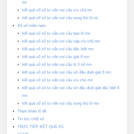
mt
kết quả xổ số tư vấn soi cầu xíu chủ mt
kết quả xổ số tư vấn soi cầu song thủ lô mt
Xổ số miền nam
kết quả xổ số tư vấn soi cầu bao lô mn
kết quả xổ số tư vấn soi cầu cặp xíu chủ mn
kết quả xổ số tư vấn soi cầu đặc biệt mn
kết quả xổ số tư vấn soi cầu giải 8 mn
kết quả xổ số tư vấn soi cầu lô 3 số mn
kết quả xổ số tư vấn soi cầu sớ đầu đuôi giải 8 mn
kết quả xổ số tư vấn soi cầu xíu chủ mn
kết quả xổ số tư vấn soi cầu sớ đầu đuôi giải đặc biệt 8
mn
kết quả xổ số tư vấn soi cầu song thủ lô mn
Tham khảo lô đề
Tin tức chốt số
TRỰC TIẾP KẾT QUẢ XS