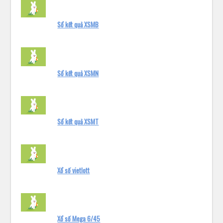
Sổ kết quả XSMB
Sổ kết quả XSMN
Sổ kết quả XSMT
Xổ số vietlott
Xổ số Mega 6/45