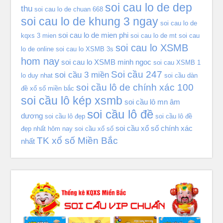
soi cau lo de dep
thu
soi cau lo de chuan 668
soi cau lo de khung 3 ngay
soi cau lo de
soi cau lo de mien phi
kqxs 3 mien
soi cau lo de mt
soi cau
soi cau lo XSMB
lo de online
soi cau lo XSMB 3s
hom nay
soi cau lo XSMB minh ngoc
soi cau XSMB 1
Soi cầu 247
soi cầu 3 miền
lo duy nhat
soi cầu dàn
soi cầu lô de chính xác 100
đề xổ số miền bắc
soi cầu lô kép xsmb
soi cầu lô mn âm
soi cầu lô đề
dương
soi cầu lô đẹp
soi cầu lô đề
soi cầu xổ số chính xác
đẹp nhất hôm nay
soi cầu xổ số
TK xổ số Miền Bắc
nhất