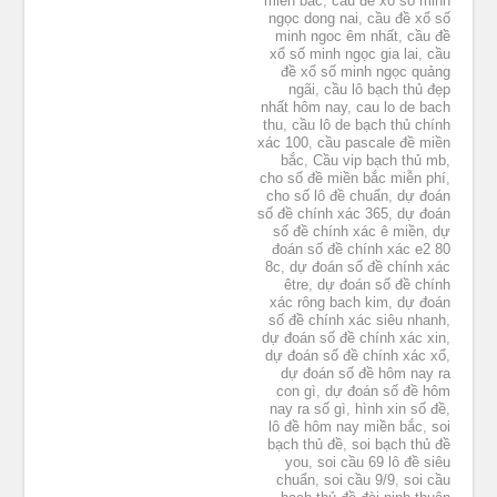
miền bắc
,
cầu đề xổ số minh
ngọc dong nai
,
cầu đề xổ số
minh ngoc êm nhất
,
cầu đề
xổ số minh ngọc gia lai
,
cầu
đề xổ số minh ngọc quảng
ngãi
,
cầu lô bạch thủ đẹp
nhất hôm nay
,
cau lo de bach
thu
,
cầu lô de bạch thủ chính
xác 100
,
cầu pascale đề miền
bắc
,
Cầu vip bạch thủ mb
,
cho số đề miền bắc miễn phí
,
cho số lô đề chuẩn
,
dự đoán
số đề chính xác 365
,
dự đoán
số đề chính xác ê miền
,
dự
đoán số đề chính xác e2 80
8c
,
dự đoán số đề chính xác
être
,
dự đoán số đề chính
xác rông bach kim
,
dự đoán
số đề chính xác siêu nhanh
,
dự đoán số đề chính xác xin
,
dự đoán số đề chính xác xổ
,
dự đoán số đề hôm nay ra
con gì
,
dự đoán số đề hôm
nay ra số gì
,
hình xin số đề
,
lô đề hôm nay miền bắc
,
soi
bạch thủ đề
,
soi bạch thủ đề
you
,
soi cầu 69 lô đề siêu
chuẩn
,
soi cầu 9/9
,
soi cầu