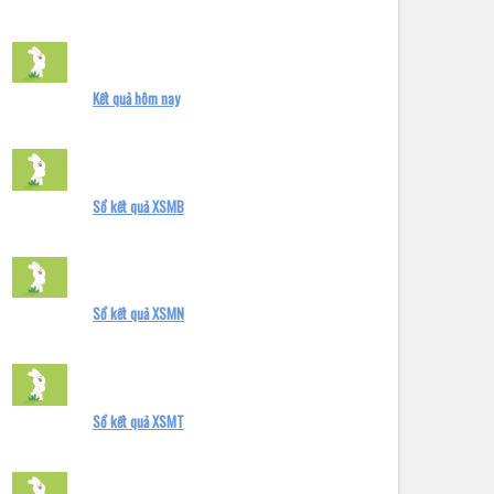
Kết quả hôm nay
Sổ kết quả XSMB
Sổ kết quả XSMN
Sổ kết quả XSMT