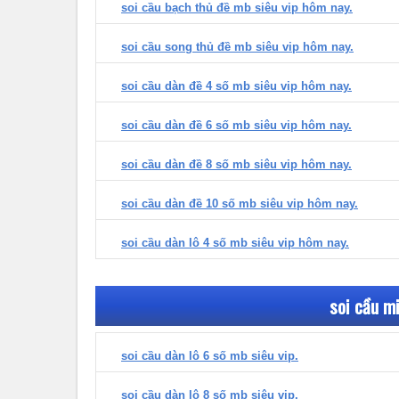
soi cầu bạch thủ đề mb siêu vip hôm nay.
soi cầu song thủ đề mb siêu vip hôm nay.
soi cầu dàn đề 4 số mb siêu vip hôm nay.
soi cầu dàn đề 6 số mb siêu vip hôm nay.
soi cầu dàn đề 8 số mb siêu vip hôm nay.
soi cầu dàn đề 10 số mb siêu vip hôm nay.
soi cầu dàn lô 4 số mb siêu vip hôm nay.
soi cầu m
soi cầu dàn lô 6 số mb siêu vip.
soi cầu dàn lô 8 số mb siêu vip.