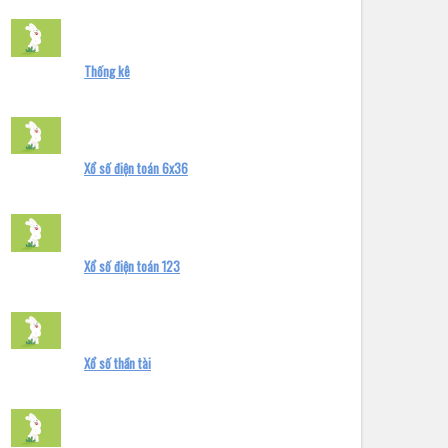
Thống kê
Xổ số điện toán 6x36
Xổ số điện toán 123
Xổ số thần tài