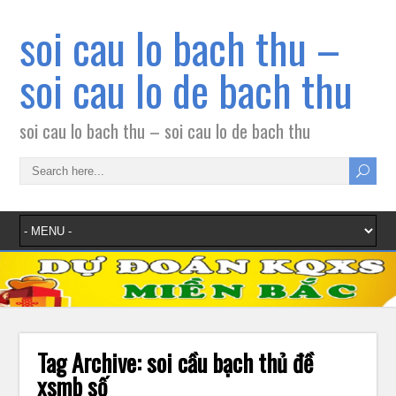
soi cau lo bach thu –
soi cau lo de bach thu
soi cau lo bach thu – soi cau lo de bach thu
Tag Archive:
soi cầu bạch thủ đề
xsmb số