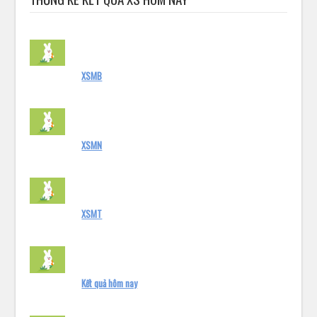
XSMB
XSMN
XSMT
Kết quả hôm nay