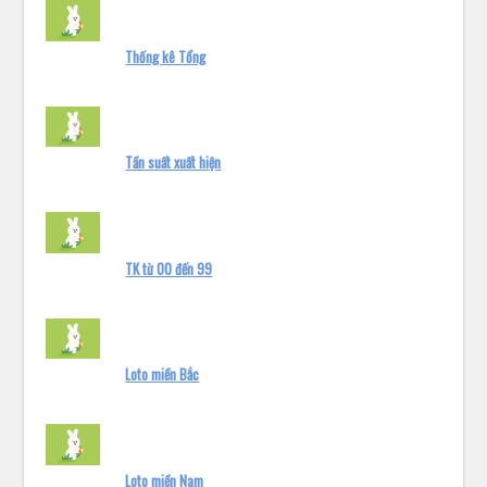
Thống kê Tổng
Tần suất xuất hiện
TK từ 00 đến 99
Loto miền Bắc
Loto miền Nam