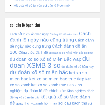
kết quả xổ số tư vấn soi cầu lô 6 con mb
soi cầu lô bạch thủ
Cách
Cách bắt lô chuẩn theo ngày
Cách ghi lô đề miền Nam
đánh lô ngày nào cũng trúng
Cách đánh
Cách đánh đề ăn
đề ngày nào cũng trúng
100
Công thức đánh đề
du doan xo so Xổ số Miền Bắc dại phát
du
du doan xo so Xổ số Miền Bắc wap
doan XSMB 3 so
dự đoán xổ số hôm nay
dự đoán xổ số miền bắc
ket xo so
mien bac
ket xo so mien bac truc tiep
ket
xo so xsmb
ket xo so xsmb truc tiep
kinh
nghiệm dự đoán lô đề chính xác
Kinh nghiệm đánh
kêt quả xổ số
Mẹo đánh
đề
kq xổ số miền bắc
đề
soi cau bach thu
quay thử kqxsmb hôm nay
soi