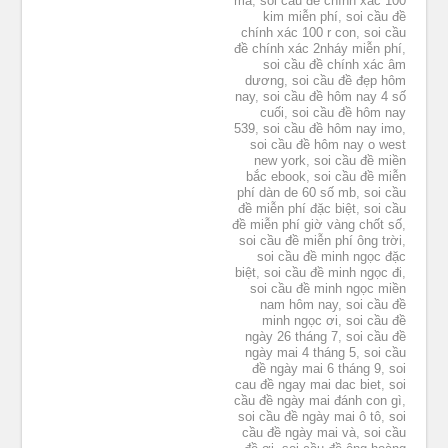
mã
,
soi cầu đề chính xác 100
kim miễn phí
,
soi cầu đề
chính xác 100 r con
,
soi cầu
đề chính xác 2nháy miễn phí
,
soi cầu đề chính xác âm
dương
,
soi cầu đề đẹp hôm
nay
,
soi cầu đề hôm nay 4 số
cuối
,
soi cầu đề hôm nay
539
,
soi cầu đề hôm nay imo
,
soi cầu đề hôm nay o west
new york
,
soi cầu đề miền
bắc ebook
,
soi cầu đề miễn
phí dàn de 60 số mb
,
soi cầu
đề miễn phí đặc biệt
,
soi cầu
đề miễn phí giờ vàng chốt số
,
soi cầu đề miễn phí ông trời
,
soi cầu đề minh ngọc đặc
biệt
,
soi cầu đề minh ngọc đi
,
soi cầu đề minh ngọc miền
nam hôm nay
,
soi cầu đề
minh ngọc ơi
,
soi cầu đề
ngày 26 tháng 7
,
soi cầu đề
ngày mai 4 tháng 5
,
soi cầu
đề ngày mai 6 tháng 9
,
soi
cau đề ngay mai dac biet
,
soi
cầu đề ngày mai đánh con gì
,
soi cầu đề ngày mai ô tô
,
soi
cầu đề ngày mai và
,
soi cầu