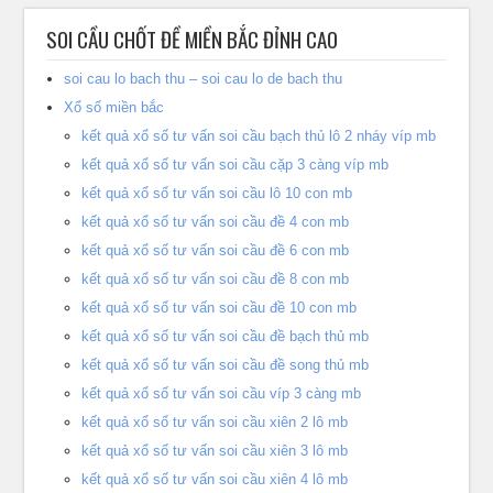
SOI CẦU CHỐT ĐỀ MIỀN BẮC ĐỈNH CAO
soi cau lo bach thu – soi cau lo de bach thu
Xổ số miền bắc
kết quả xổ số tư vấn soi cầu bạch thủ lô 2 nháy víp mb
kết quả xổ số tư vấn soi cầu cặp 3 càng víp mb
kết quả xổ số tư vấn soi cầu lô 10 con mb
kết quả xổ số tư vấn soi cầu đề 4 con mb
kết quả xổ số tư vấn soi cầu đề 6 con mb
kết quả xổ số tư vấn soi cầu đề 8 con mb
kết quả xổ số tư vấn soi cầu đề 10 con mb
kết quả xổ số tư vấn soi cầu đề bạch thủ mb
kết quả xổ số tư vấn soi cầu đề song thủ mb
kết quả xổ số tư vấn soi cầu víp 3 càng mb
kết quả xổ số tư vấn soi cầu xiên 2 lô mb
kết quả xổ số tư vấn soi cầu xiên 3 lô mb
kết quả xổ số tư vấn soi cầu xiên 4 lô mb