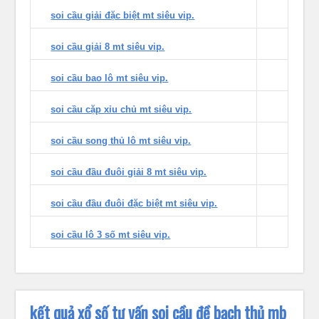
soi cầu giải đặc biệt mt siêu vip.
soi cầu giải 8 mt siêu vip.
soi cầu bao lô mt siêu vip.
soi cầu cặp xỉu chủ mt siêu vip.
soi cầu song thủ lô mt siêu vip.
soi cầu đầu đuôi giải 8 mt siêu vip.
soi cầu đầu đuôi đặc biệt mt siêu vip.
soi cầu lô 3 số mt siêu vip.
kết quả xổ số tư vấn soi cầu đề bạch thủ mb