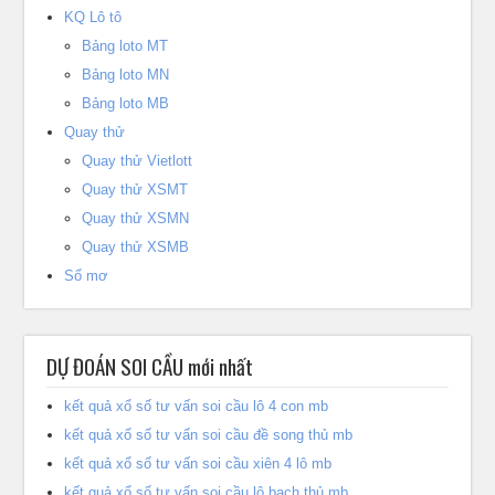
KQ Lô tô
Bảng loto MT
Bảng loto MN
Bảng loto MB
Quay thử
Quay thử Vietlott
Quay thử XSMT
Quay thử XSMN
Quay thử XSMB
Sổ mơ
DỰ ĐOÁN SOI CẦU mới nhất
kết quả xổ số tư vấn soi cầu lô 4 con mb
kết quả xổ số tư vấn soi cầu đề song thủ mb
kết quả xổ số tư vấn soi cầu xiên 4 lô mb
kết quả xổ số tư vấn soi cầu lô bạch thủ mb