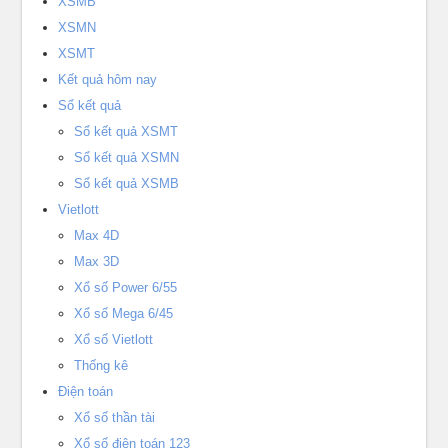
XSMB
XSMN
XSMT
Kết quả hôm nay
Sổ kết quả
Sổ kết quả XSMT
Sổ kết quả XSMN
Sổ kết quả XSMB
Vietlott
Max 4D
Max 3D
Xổ số Power 6/55
Xổ số Mega 6/45
Xổ số Vietlott
Thống kê
Điện toán
Xổ số thần tài
Xổ số điện toán 123