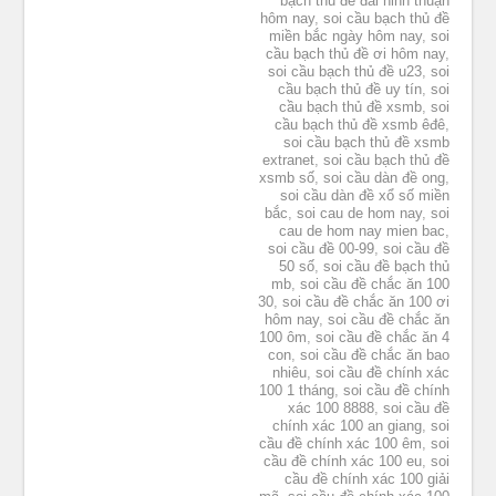
bạch thủ đề đài ninh thuận
hôm nay
,
soi cầu bạch thủ đề
miền bắc ngày hôm nay
,
soi
cầu bạch thủ đề ơi hôm nay
,
soi cầu bạch thủ đề u23
,
soi
cầu bạch thủ đề uy tín
,
soi
cầu bạch thủ đề xsmb
,
soi
cầu bạch thủ đề xsmb êđê
,
soi cầu bạch thủ đề xsmb
extranet
,
soi cầu bạch thủ đề
xsmb số
,
soi cầu dàn đề ong
,
soi cầu dàn đề xổ số miền
bắc
,
soi cau de hom nay
,
soi
cau de hom nay mien bac
,
soi cầu đề 00-99
,
soi cầu đề
50 số
,
soi cầu đề bạch thủ
mb
,
soi cầu đề chắc ăn 100
30
,
soi cầu đề chắc ăn 100 ơi
hôm nay
,
soi cầu đề chắc ăn
100 ôm
,
soi cầu đề chắc ăn 4
con
,
soi cầu đề chắc ăn bao
nhiêu
,
soi cầu đề chính xác
100 1 tháng
,
soi cầu đề chính
xác 100 8888
,
soi cầu đề
chính xác 100 an giang
,
soi
cầu đề chính xác 100 êm
,
soi
cầu đề chính xác 100 eu
,
soi
cầu đề chính xác 100 giải