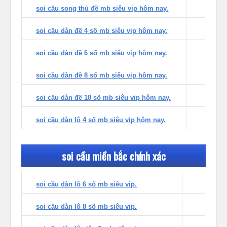
soi cầu song thủ đề mb siêu vip hôm nay.
soi cầu dàn đề 4 số mb siêu vip hôm nay.
soi cầu dàn đề 6 số mb siêu vip hôm nay.
soi cầu dàn đề 8 số mb siêu vip hôm nay.
soi cầu dàn đề 10 số mb siêu vip hôm nay.
soi cầu dàn lô 4 số mb siêu vip hôm nay.
soi cầu miền bắc chính xác
soi cầu dàn lô 6 số mb siêu vip.
soi cầu dàn lô 8 số mb siêu vip.