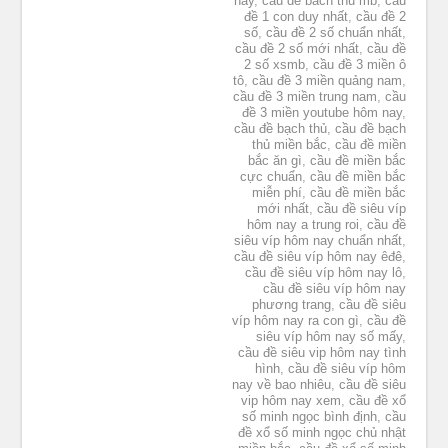
nay
,
cau de bach thu mb
,
cầu
đề 1 con duy nhất
,
cầu đề 2
số
,
cầu đề 2 số chuẩn nhất
,
cầu đề 2 số mới nhất
,
cầu đề
2 số xsmb
,
cầu đề 3 miền ô
tô
,
cầu đề 3 miền quảng nam
,
cầu đề 3 miền trung nam
,
cầu
đề 3 miền youtube hôm nay
,
cầu đề bạch thủ
,
cầu đề bạch
thủ miền bắc
,
cầu đề miền
bắc ăn gì
,
cầu đề miền bắc
cực chuẩn
,
cầu đề miền bắc
miễn phí
,
cầu đề miền bắc
mới nhất
,
cầu đề siêu víp
hôm nay a trung roi
,
cầu đề
siêu víp hôm nay chuẩn nhất
,
cầu đề siêu víp hôm nay êđê
,
cầu đề siêu víp hôm nay lô
,
cầu đề siêu víp hôm nay
phương trang
,
cầu đề siêu
víp hôm nay ra con gì
,
cầu đề
siêu víp hôm nay số mấy
,
cầu đề siêu vip hôm nay tình
hình
,
cầu đề siêu víp hôm
nay về bao nhiêu
,
cầu đề siêu
vip hôm nay xem
,
cầu đề xổ
số minh ngọc bình định
,
cầu
đề xổ số minh ngọc chủ nhật