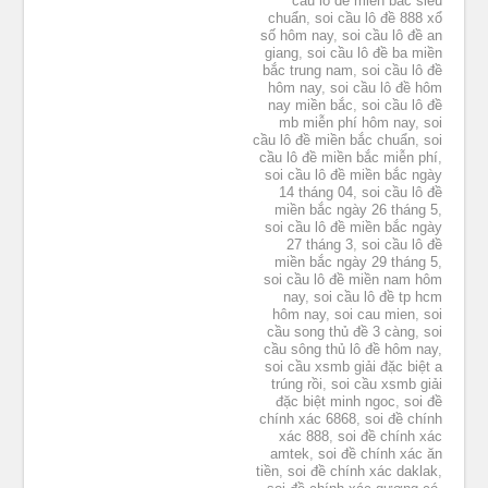
cầu lô de miền bắc siêu
chuẩn
,
soi cầu lô đề 888 xổ
số hôm nay
,
soi cầu lô đề an
giang
,
soi cầu lô đề ba miền
bắc trung nam
,
soi cầu lô đề
hôm nay
,
soi cầu lô đề hôm
nay miền bắc
,
soi cầu lô đề
mb miễn phí hôm nay
,
soi
cầu lô đề miền bắc chuẩn
,
soi
cầu lô đề miền bắc miễn phí
,
soi cầu lô đề miền bắc ngày
14 tháng 04
,
soi cầu lô đề
miền bắc ngày 26 tháng 5
,
soi cầu lô đề miền bắc ngày
27 tháng 3
,
soi cầu lô đề
miền bắc ngày 29 tháng 5
,
soi cầu lô đề miền nam hôm
nay
,
soi cầu lô đề tp hcm
hôm nay
,
soi cau mien
,
soi
cầu song thủ đề 3 càng
,
soi
cầu sông thủ lô đề hôm nay
,
soi cầu xsmb giải đặc biệt a
trúng rồi
,
soi cầu xsmb giải
đặc biệt minh ngoc
,
soi đề
chính xác 6868
,
soi đề chính
xác 888
,
soi đề chính xác
amtek
,
soi đề chính xác ăn
tiền
,
soi đề chính xác daklak
,