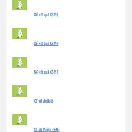
Sổ kết quả XSMB
Sổ kết quả XSMN
Sổ kết quả XSMT
Xổ số vietlott
Xổ số Mega 6/45