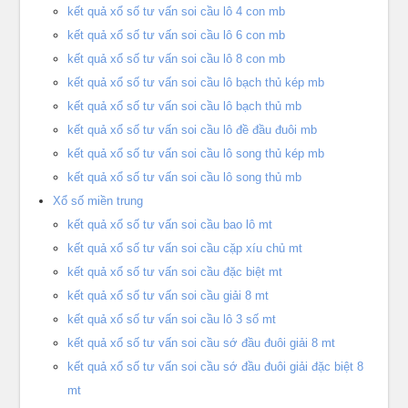
kết quả xổ số tư vấn soi cầu lô 4 con mb
kết quả xổ số tư vấn soi cầu lô 6 con mb
kết quả xổ số tư vấn soi cầu lô 8 con mb
kết quả xổ số tư vấn soi cầu lô bạch thủ kép mb
kết quả xổ số tư vấn soi cầu lô bạch thủ mb
kết quả xổ số tư vấn soi cầu lô đề đầu đuôi mb
kết quả xổ số tư vấn soi cầu lô song thủ kép mb
kết quả xổ số tư vấn soi cầu lô song thủ mb
Xổ số miền trung
kết quả xổ số tư vấn soi cầu bao lô mt
kết quả xổ số tư vấn soi cầu cặp xíu chủ mt
kết quả xổ số tư vấn soi cầu đặc biệt mt
kết quả xổ số tư vấn soi cầu giải 8 mt
kết quả xổ số tư vấn soi cầu lô 3 số mt
kết quả xổ số tư vấn soi cầu sớ đầu đuôi giải 8 mt
kết quả xổ số tư vấn soi cầu sớ đầu đuôi giải đặc biệt 8
mt