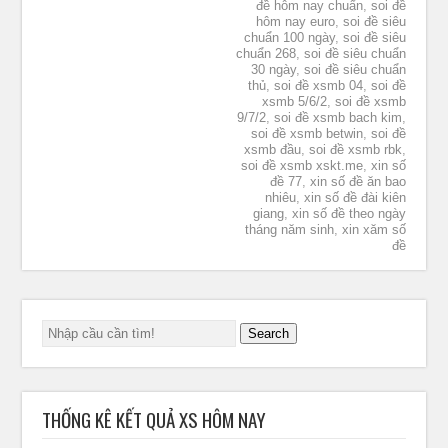
đề hôm nay chuẩn
,
soi đề
hôm nay euro
,
soi đề siêu
chuẩn 100 ngày
,
soi đề siêu
chuẩn 268
,
soi đề siêu chuẩn
30 ngày
,
soi đề siêu chuẩn
thủ
,
soi đề xsmb 04
,
soi đề
xsmb 5/6/2
,
soi đề xsmb
9/7/2
,
soi đề xsmb bach kim
,
soi đề xsmb betwin
,
soi đề
xsmb đầu
,
soi đề xsmb rbk
,
soi đề xsmb xskt.me
,
xin số
đề 77
,
xin số đề ăn bao
nhiêu
,
xin số đề đài kiên
giang
,
xin số đề theo ngày
tháng năm sinh
,
xin xăm số
đề
Search
THỐNG KÊ KẾT QUẢ XS HÔM NAY