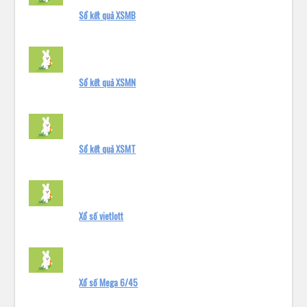
Sổ kết quả XSMB
Sổ kết quả XSMN
Sổ kết quả XSMT
Xổ số vietlott
Xổ số Mega 6/45