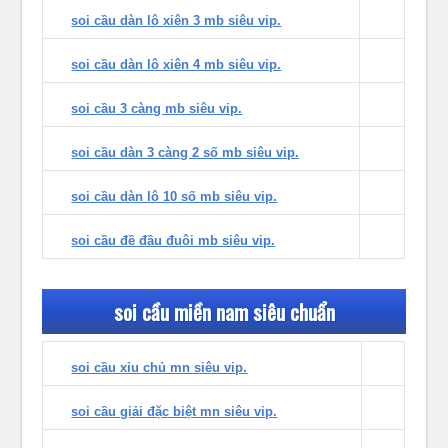
soi cầu dàn lô xiên 3 mb siêu vip.
soi cầu dàn lô xiên 4 mb siêu vip.
soi cầu 3 càng mb siêu vip.
soi cầu dàn 3 càng 2 số mb siêu vip.
soi cầu dàn lô 10 số mb siêu vip.
soi cầu đề đầu đuôi mb siêu vip.
soi cầu miền nam siêu chuẩn
soi cầu xỉu chủ mn siêu vip.
soi cầu giải đặc biệt mn siêu vip.