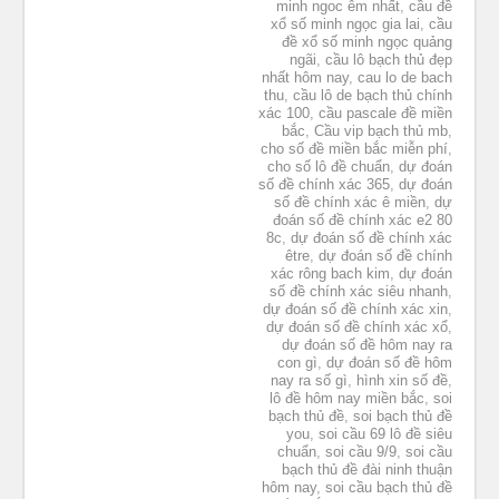
minh ngoc êm nhất
,
cầu đề
xổ số minh ngọc gia lai
,
cầu
đề xổ số minh ngọc quảng
ngãi
,
cầu lô bạch thủ đẹp
nhất hôm nay
,
cau lo de bach
thu
,
cầu lô de bạch thủ chính
xác 100
,
cầu pascale đề miền
bắc
,
Cầu vip bạch thủ mb
,
cho số đề miền bắc miễn phí
,
cho số lô đề chuẩn
,
dự đoán
số đề chính xác 365
,
dự đoán
số đề chính xác ê miền
,
dự
đoán số đề chính xác e2 80
8c
,
dự đoán số đề chính xác
être
,
dự đoán số đề chính
xác rông bach kim
,
dự đoán
số đề chính xác siêu nhanh
,
dự đoán số đề chính xác xin
,
dự đoán số đề chính xác xổ
,
dự đoán số đề hôm nay ra
con gì
,
dự đoán số đề hôm
nay ra số gì
,
hình xin số đề
,
lô đề hôm nay miền bắc
,
soi
bạch thủ đề
,
soi bạch thủ đề
you
,
soi cầu 69 lô đề siêu
chuẩn
,
soi cầu 9/9
,
soi cầu
bạch thủ đề đài ninh thuận
hôm nay
,
soi cầu bạch thủ đề