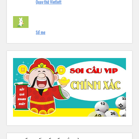
Quay thử Vietlott
Sổ mơ