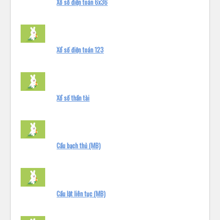
Xổ số điện toán 6x36
Xổ số điện toán 123
Xổ số thần tài
Cầu bạch thủ (MB)
Cầu lật liên tục (MB)