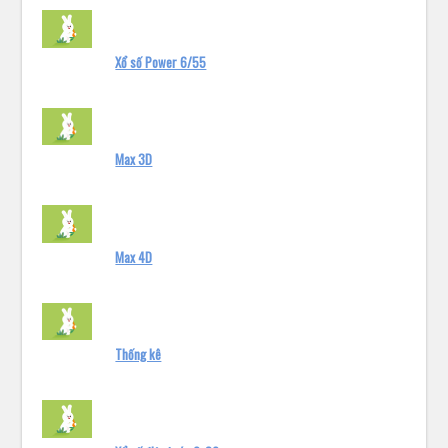
Xổ số Power 6/55
Max 3D
Max 4D
Thống kê