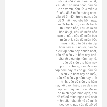
số
,
cầu đề 2 số chuẩn nhất
,
cầu đề 2 số mới nhất
,
cầu đề
2 số xsmb
,
cầu đề 3 miền ô
tô
,
cầu đề 3 miền quảng nam
,
cầu đề 3 miền trung nam
,
cầu
đề 3 miền youtube hôm nay
,
cầu đề bạch thủ
,
cầu đề bạch
thủ miền bắc
,
cầu đề miền
bắc ăn gì
,
cầu đề miền bắc
cực chuẩn
,
cầu đề miền bắc
miễn phí
,
cầu đề miền bắc
mới nhất
,
cầu đề siêu víp
hôm nay a trung roi
,
cầu đề
siêu víp hôm nay chuẩn nhất
,
cầu đề siêu víp hôm nay êđê
,
cầu đề siêu víp hôm nay lô
,
cầu đề siêu víp hôm nay
phương trang
,
cầu đề siêu
víp hôm nay ra con gì
,
cầu đề
siêu víp hôm nay số mấy
,
cầu đề siêu vip hôm nay tình
hình
,
cầu đề siêu víp hôm
nay về bao nhiêu
,
cầu đề siêu
vip hôm nay xem
,
cầu đề xổ
số minh ngọc bình định
,
cầu
đề xổ số minh ngọc chủ nhật
miền bắc
,
cầu đề xổ số minh
ngọc dong nai
,
cầu đề xổ số