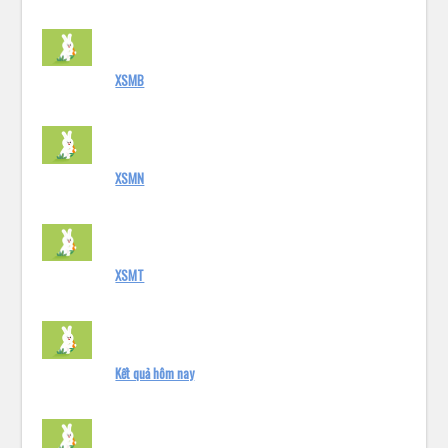
XSMB
XSMN
XSMT
Kết quả hôm nay