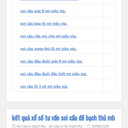
soi cầu giải 8 mt siêu vip.
soi cầu bao lô mt siêu vip.
soi cầu cặp xỉu chủ mt siêu vip.
soi cầu song thủ lô mt siêu vip.
soi cầu đầu đuôi giải 8 mt siêu vip.
soi cầu đầu đuôi đặc biệt mt siêu vip.
soi cầu lô 3 số mt siêu vip.
kết quả xổ số tư vấn soi cầu đề bạch thủ mb
soi cau lo bach thu - soi cau lo de bach thu
10/08/2026