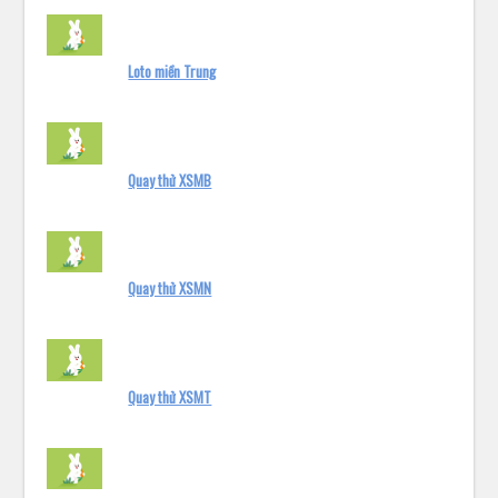
Loto miền Trung
Quay thử XSMB
Quay thử XSMN
Quay thử XSMT