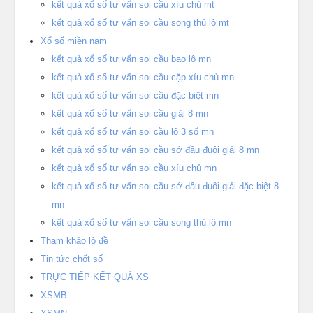
kết quả xổ số tư vấn soi cầu xíu chủ mt
kết quả xổ số tư vấn soi cầu song thủ lô mt
Xổ số miền nam
kết quả xổ số tư vấn soi cầu bao lô mn
kết quả xổ số tư vấn soi cầu cặp xíu chủ mn
kết quả xổ số tư vấn soi cầu đặc biệt mn
kết quả xổ số tư vấn soi cầu giải 8 mn
kết quả xổ số tư vấn soi cầu lô 3 số mn
kết quả xổ số tư vấn soi cầu sớ đầu đuôi giải 8 mn
kết quả xổ số tư vấn soi cầu xíu chủ mn
kết quả xổ số tư vấn soi cầu sớ đầu đuôi giải đặc biệt 8
mn
kết quả xổ số tư vấn soi cầu song thủ lô mn
Tham khảo lô đề
Tin tức chốt số
TRỰC TIẾP KẾT QUẢ XS
XSMB