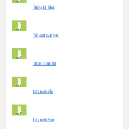
Thống kê Tổng
Tần suất xuất hiện
TK từ 00 đến 99
Loto miền Bắc
Loto miền Nam