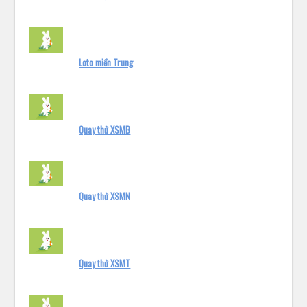
Loto miền Trung
Quay thử XSMB
Quay thử XSMN
Quay thử XSMT