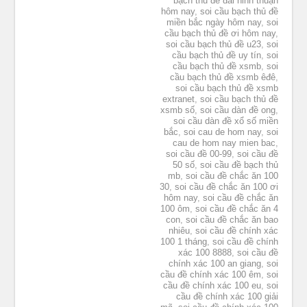
bạch thủ đề đài ninh thuận
hôm nay
,
soi cầu bạch thủ đề
miền bắc ngày hôm nay
,
soi
cầu bạch thủ đề ơi hôm nay
,
soi cầu bạch thủ đề u23
,
soi
cầu bạch thủ đề uy tín
,
soi
cầu bạch thủ đề xsmb
,
soi
cầu bạch thủ đề xsmb êđê
,
soi cầu bạch thủ đề xsmb
extranet
,
soi cầu bạch thủ đề
xsmb số
,
soi cầu dàn đề ong
,
soi cầu dàn đề xổ số miền
bắc
,
soi cau de hom nay
,
soi
cau de hom nay mien bac
,
soi cầu đề 00-99
,
soi cầu đề
50 số
,
soi cầu đề bạch thủ
mb
,
soi cầu đề chắc ăn 100
30
,
soi cầu đề chắc ăn 100 ơi
hôm nay
,
soi cầu đề chắc ăn
100 ôm
,
soi cầu đề chắc ăn 4
con
,
soi cầu đề chắc ăn bao
nhiêu
,
soi cầu đề chính xác
100 1 tháng
,
soi cầu đề chính
xác 100 8888
,
soi cầu đề
chính xác 100 an giang
,
soi
cầu đề chính xác 100 êm
,
soi
cầu đề chính xác 100 eu
,
soi
cầu đề chính xác 100 giải