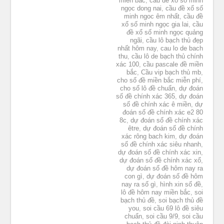
miền bắc
,
cầu đề xổ số minh
ngọc dong nai
,
cầu đề xổ số
minh ngoc êm nhất
,
cầu đề
xổ số minh ngọc gia lai
,
cầu
đề xổ số minh ngọc quảng
ngãi
,
cầu lô bạch thủ đẹp
nhất hôm nay
,
cau lo de bach
thu
,
cầu lô de bạch thủ chính
xác 100
,
cầu pascale đề miền
bắc
,
Cầu vip bạch thủ mb
,
cho số đề miền bắc miễn phí
,
cho số lô đề chuẩn
,
dự đoán
số đề chính xác 365
,
dự đoán
số đề chính xác ê miền
,
dự
đoán số đề chính xác e2 80
8c
,
dự đoán số đề chính xác
être
,
dự đoán số đề chính
xác rông bach kim
,
dự đoán
số đề chính xác siêu nhanh
,
dự đoán số đề chính xác xin
,
dự đoán số đề chính xác xổ
,
dự đoán số đề hôm nay ra
con gì
,
dự đoán số đề hôm
nay ra số gì
,
hình xin số đề
,
lô đề hôm nay miền bắc
,
soi
bạch thủ đề
,
soi bạch thủ đề
you
,
soi cầu 69 lô đề siêu
chuẩn
,
soi cầu 9/9
,
soi cầu