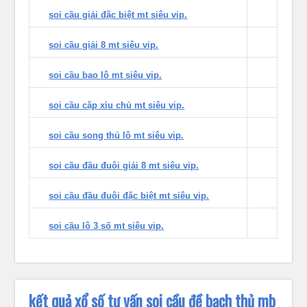
soi cầu giải đặc biệt mt siêu vip.
soi cầu giải 8 mt siêu vip.
soi cầu bao lô mt siêu vip.
soi cầu cặp xỉu chủ mt siêu vip.
soi cầu song thủ lô mt siêu vip.
soi cầu đầu đuôi giải 8 mt siêu vip.
soi cầu đầu đuôi đặc biệt mt siêu vip.
soi cầu lô 3 số mt siêu vip.
kết quả xổ số tư vấn soi cầu đề bạch thủ mb