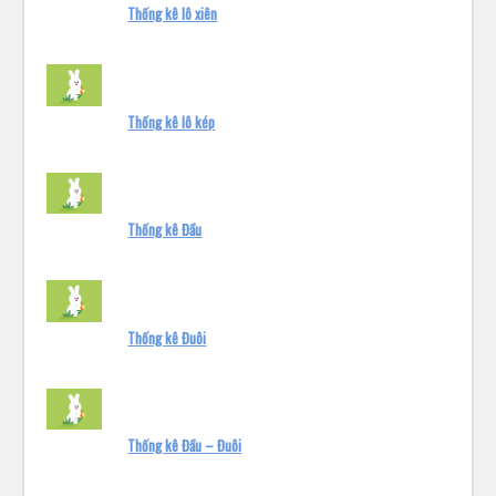
Thống kê lô xiên
Thống kê lô kép
Thống kê Đầu
Thống kê Đuôi
Thống kê Đầu – Đuôi