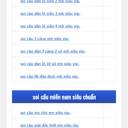
soi cầu dàn lô xiên 2 mb siêu vip.
soi cầu dàn lô xiên 3 mb siêu vip.
soi cầu dàn lô xiên 4 mb siêu vip.
soi cầu 3 càng mb siêu vip.
soi cầu dàn 3 càng 2 số mb siêu vip.
soi cầu dàn lô 10 số mb siêu vip.
soi cầu đề đầu đuôi mb siêu vip.
soi cầu miền nam siêu chuẩn
soi cầu xỉu chủ mn siêu vip.
soi cầu giải đặc biệt mn siêu vip.