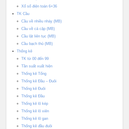
Xổ số điện toán 6×36
TK Cầu
Cầu về nhiều nháy (MB)
Cầu về cả cặp (MB)
Cầu lật liên tục (MB)
Cầu bạch thủ (MB)
Thống kê
TK từ 00 đến 99
Tần suất xuất hiện
Thống kê Tổng
Thống kê Đầu – Đuôi
Thống kê Đuôi
Thống kê Đầu
Thống kê lô kép
Thống kê lô xiên
Thống kê lô gan
Thống kê đầu đuôi