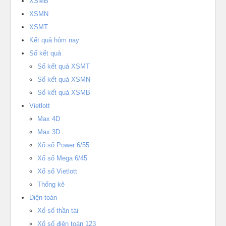
XSMB
XSMN
XSMT
Kết quả hôm nay
Sổ kết quả
Sổ kết quả XSMT
Sổ kết quả XSMN
Sổ kết quả XSMB
Vietlott
Max 4D
Max 3D
Xổ số Power 6/55
Xổ số Mega 6/45
Xổ số Vietlott
Thống kê
Điện toán
Xổ số thần tài
Xổ số điện toán 123