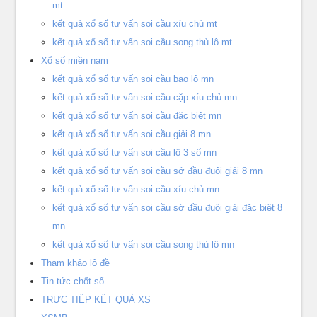
mt
kết quả xổ số tư vấn soi cầu xíu chủ mt
kết quả xổ số tư vấn soi cầu song thủ lô mt
Xổ số miền nam
kết quả xổ số tư vấn soi cầu bao lô mn
kết quả xổ số tư vấn soi cầu cặp xíu chủ mn
kết quả xổ số tư vấn soi cầu đặc biệt mn
kết quả xổ số tư vấn soi cầu giải 8 mn
kết quả xổ số tư vấn soi cầu lô 3 số mn
kết quả xổ số tư vấn soi cầu sớ đầu đuôi giải 8 mn
kết quả xổ số tư vấn soi cầu xíu chủ mn
kết quả xổ số tư vấn soi cầu sớ đầu đuôi giải đặc biệt 8
mn
kết quả xổ số tư vấn soi cầu song thủ lô mn
Tham khảo lô đề
Tin tức chốt số
TRỰC TIẾP KẾT QUẢ XS