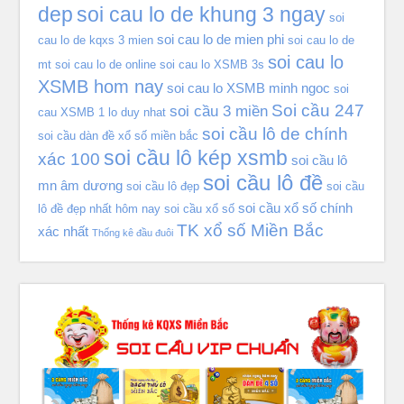
dep
soi cau lo de khung 3 ngay
soi
soi cau lo de mien phi
cau lo de kqxs 3 mien
soi cau lo de
soi cau lo
mt
soi cau lo de online
soi cau lo XSMB 3s
XSMB hom nay
soi cau lo XSMB minh ngoc
soi
Soi cầu 247
soi cầu 3 miền
cau XSMB 1 lo duy nhat
soi cầu lô de chính
soi cầu dàn đề xổ số miền bắc
soi cầu lô kép xsmb
xác 100
soi cầu lô
soi cầu lô đề
mn âm dương
soi cầu lô đẹp
soi cầu
soi cầu xổ số chính
lô đề đẹp nhất hôm nay
soi cầu xổ số
TK xổ số Miền Bắc
xác nhất
Thống kê đầu đuôi