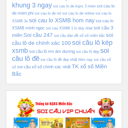
khung 3 ngay
soi cau lo
soi cau lo de kqxs 3 mien
de mien phi
soi cau lo de mt
soi cau lo de online
soi cau lo
soi cau lo XSMB hom nay
soi cau lo
XSMB 3s
soi cầu 3
XSMB minh ngoc
soi cau XSMB 1 lo duy nhat
Soi cầu 247
soi
miền
soi cầu dàn đề xổ số miền bắc
soi cầu lô kép
cầu lô de chính xác 100
soi
xsmb
soi cầu lô mn âm dương
soi cầu lô đẹp
cầu lô đề
soi cầu lô đề đẹp nhất hôm nay
soi cầu xổ
TK xổ số Miền
soi cầu xổ số chính xác nhất
số
Bắc