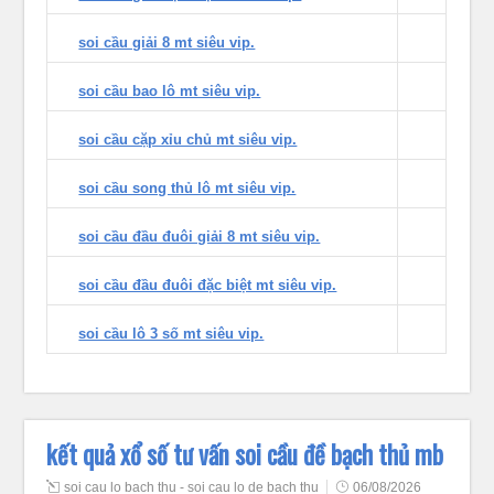
soi cầu giải 8 mt siêu vip.
soi cầu bao lô mt siêu vip.
soi cầu cặp xỉu chủ mt siêu vip.
soi cầu song thủ lô mt siêu vip.
soi cầu đầu đuôi giải 8 mt siêu vip.
soi cầu đầu đuôi đặc biệt mt siêu vip.
soi cầu lô 3 số mt siêu vip.
kết quả xổ số tư vấn soi cầu đề bạch thủ mb
soi cau lo bach thu - soi cau lo de bach thu
06/08/2026