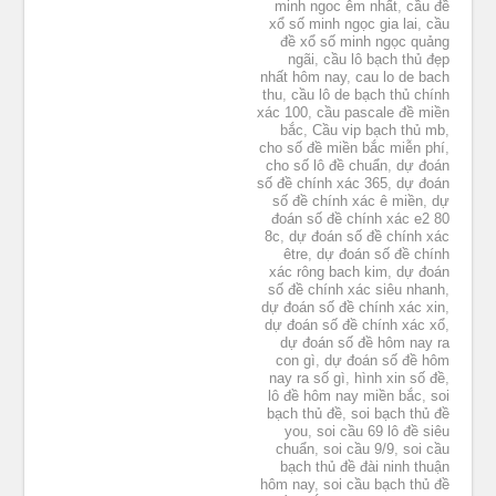
minh ngoc êm nhất
,
cầu đề
xổ số minh ngọc gia lai
,
cầu
đề xổ số minh ngọc quảng
ngãi
,
cầu lô bạch thủ đẹp
nhất hôm nay
,
cau lo de bach
thu
,
cầu lô de bạch thủ chính
xác 100
,
cầu pascale đề miền
bắc
,
Cầu vip bạch thủ mb
,
cho số đề miền bắc miễn phí
,
cho số lô đề chuẩn
,
dự đoán
số đề chính xác 365
,
dự đoán
số đề chính xác ê miền
,
dự
đoán số đề chính xác e2 80
8c
,
dự đoán số đề chính xác
être
,
dự đoán số đề chính
xác rông bach kim
,
dự đoán
số đề chính xác siêu nhanh
,
dự đoán số đề chính xác xin
,
dự đoán số đề chính xác xổ
,
dự đoán số đề hôm nay ra
con gì
,
dự đoán số đề hôm
nay ra số gì
,
hình xin số đề
,
lô đề hôm nay miền bắc
,
soi
bạch thủ đề
,
soi bạch thủ đề
you
,
soi cầu 69 lô đề siêu
chuẩn
,
soi cầu 9/9
,
soi cầu
bạch thủ đề đài ninh thuận
hôm nay
,
soi cầu bạch thủ đề