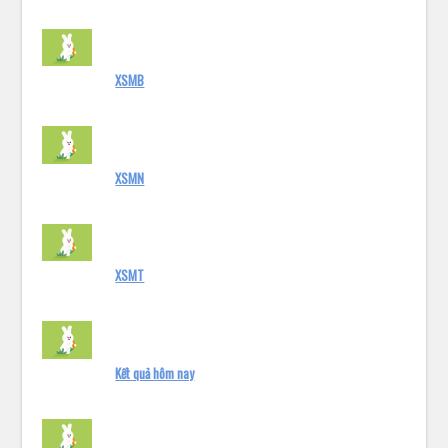
XSMB
XSMN
XSMT
Kết quả hôm nay