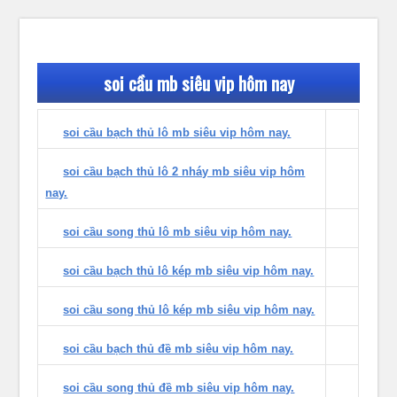
soi cầu mb siêu vip hôm nay
soi cầu bạch thủ lô mb siêu vip hôm nay.
soi cầu bạch thủ lô 2 nháy mb siêu vip hôm
nay.
soi cầu song thủ lô mb siêu vip hôm nay.
soi cầu bạch thủ lô kép mb siêu vip hôm nay.
soi cầu song thủ lô kép mb siêu vip hôm nay.
soi cầu bạch thủ đề mb siêu vip hôm nay.
soi cầu song thủ đề mb siêu vip hôm nay.