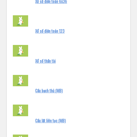
Xổ số điện toán 6x36
Xổ số điện toán 123
Xổ số thần tài
Cầu bạch thủ (MB)
Cầu lật liên tục (MB)