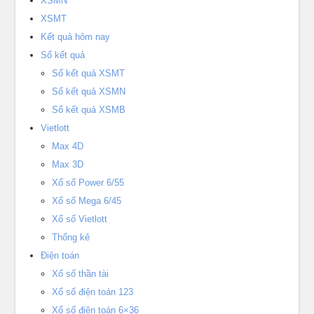
XSMN
XSMT
Kết quả hôm nay
Sổ kết quả
Sổ kết quả XSMT
Sổ kết quả XSMN
Sổ kết quả XSMB
Vietlott
Max 4D
Max 3D
Xổ số Power 6/55
Xổ số Mega 6/45
Xổ số Vietlott
Thống kê
Điện toán
Xổ số thần tài
Xổ số điện toán 123
Xổ số điện toán 6×36