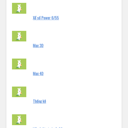
Xổ số Power 6/55
Max 3D
Max 4D
Thống kê