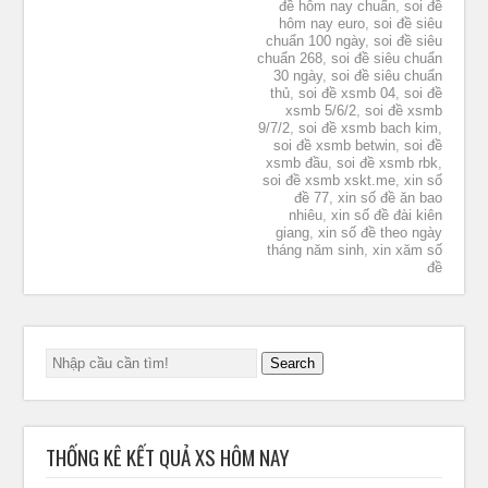
đề hôm nay chuẩn
,
soi đề
hôm nay euro
,
soi đề siêu
chuẩn 100 ngày
,
soi đề siêu
chuẩn 268
,
soi đề siêu chuẩn
30 ngày
,
soi đề siêu chuẩn
thủ
,
soi đề xsmb 04
,
soi đề
xsmb 5/6/2
,
soi đề xsmb
9/7/2
,
soi đề xsmb bach kim
,
soi đề xsmb betwin
,
soi đề
xsmb đầu
,
soi đề xsmb rbk
,
soi đề xsmb xskt.me
,
xin số
đề 77
,
xin số đề ăn bao
nhiêu
,
xin số đề đài kiên
giang
,
xin số đề theo ngày
tháng năm sinh
,
xin xăm số
đề
Search
THỐNG KÊ KẾT QUẢ XS HÔM NAY