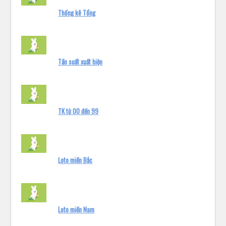
Thống kê Tổng
Tần suất xuất hiện
TK từ 00 đến 99
Loto miền Bắc
Loto miền Nam