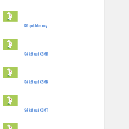
Kết quả hôm nay
Sổ kết quả XSMB
Sổ kết quả XSMN
Sổ kết quả XSMT