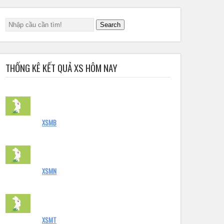
Search
THỐNG KÊ KẾT QUẢ XS HÔM NAY
XSMB
XSMN
XSMT