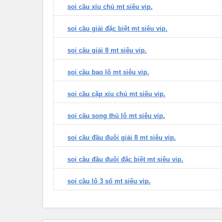
soi cầu xỉu chủ mt siêu vip.
soi cầu giải đặc biệt mt siêu vip.
soi cầu giải 8 mt siêu vip.
soi cầu bao lô mt siêu vip.
soi cầu cặp xỉu chủ mt siêu vip.
soi cầu song thủ lô mt siêu vip.
soi cầu đầu đuôi giải 8 mt siêu vip.
soi cầu đầu đuôi đặc biệt mt siêu vip.
soi cầu lô 3 số mt siêu vip.