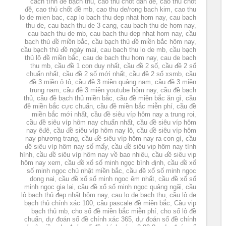
cách tính đề bạch thủ
,
cao thủ chốt dàn đề
,
cao thủ chốt
đề
,
cao thủ chốt đề mb
,
cao thu de/rong bach kim
,
cao thu
lo de mien bac
,
cap lo bach thu dep nhat hom nay
,
cau bach
thu de
,
cau bach thu de 3 cang
,
cau bach thu de hom nay
,
cau bach thu de mb
,
cau bach thu dep nhat hom nay
,
cầu
bạch thủ đề miền bắc
,
cầu bạch thủ đề miền bắc hôm nay
,
cầu bạch thủ đề ngày mai
,
cau bach thu lo de mb
,
cầu bạch
thủ lô đề miền bắc
,
cau de bach thu hom nay
,
cau de bach
thu mb
,
cầu đề 1 con duy nhất
,
cầu đề 2 số
,
cầu đề 2 số
chuẩn nhất
,
cầu đề 2 số mới nhất
,
cầu đề 2 số xsmb
,
cầu
đề 3 miền ô tô
,
cầu đề 3 miền quảng nam
,
cầu đề 3 miền
trung nam
,
cầu đề 3 miền youtube hôm nay
,
cầu đề bạch
thủ
,
cầu đề bạch thủ miền bắc
,
cầu đề miền bắc ăn gì
,
cầu
đề miền bắc cực chuẩn
,
cầu đề miền bắc miễn phí
,
cầu đề
miền bắc mới nhất
,
cầu đề siêu víp hôm nay a trung roi
,
cầu đề siêu víp hôm nay chuẩn nhất
,
cầu đề siêu víp hôm
nay êđê
,
cầu đề siêu víp hôm nay lô
,
cầu đề siêu víp hôm
nay phương trang
,
cầu đề siêu víp hôm nay ra con gì
,
cầu
đề siêu víp hôm nay số mấy
,
cầu đề siêu vip hôm nay tình
hình
,
cầu đề siêu víp hôm nay về bao nhiêu
,
cầu đề siêu vip
hôm nay xem
,
cầu đề xổ số minh ngọc bình định
,
cầu đề xổ
số minh ngọc chủ nhật miền bắc
,
cầu đề xổ số minh ngọc
dong nai
,
cầu đề xổ số minh ngoc êm nhất
,
cầu đề xổ số
minh ngọc gia lai
,
cầu đề xổ số minh ngọc quảng ngãi
,
cầu
lô bạch thủ đẹp nhất hôm nay
,
cau lo de bach thu
,
cầu lô de
bạch thủ chính xác 100
,
cầu pascale đề miền bắc
,
Cầu vip
bạch thủ mb
,
cho số đề miền bắc miễn phí
,
cho số lô đề
chuẩn
,
dự đoán số đề chính xác 365
,
dự đoán số đề chính