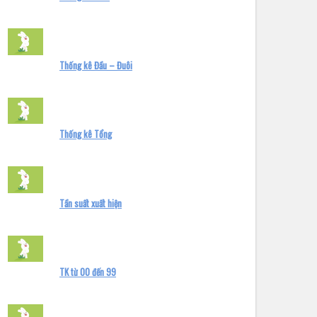
Thống kê Đầu – Đuôi
Thống kê Tổng
Tần suất xuất hiện
TK từ 00 đến 99