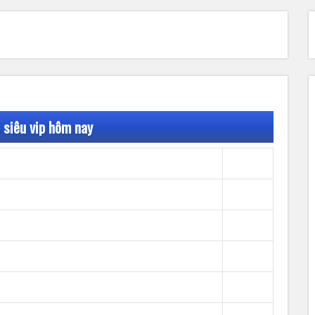
 siêu vip hôm nay