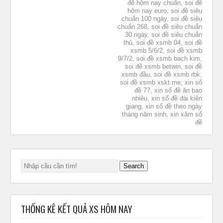
đề hôm nay chuẩn
,
soi đề
hôm nay euro
,
soi đề siêu
chuẩn 100 ngày
,
soi đề siêu
chuẩn 268
,
soi đề siêu chuẩn
30 ngày
,
soi đề siêu chuẩn
thủ
,
soi đề xsmb 04
,
soi đề
xsmb 5/6/2
,
soi đề xsmb
9/7/2
,
soi đề xsmb bach kim
,
soi đề xsmb betwin
,
soi đề
xsmb đầu
,
soi đề xsmb rbk
,
soi đề xsmb xskt.me
,
xin số
đề 77
,
xin số đề ăn bao
nhiêu
,
xin số đề đài kiên
giang
,
xin số đề theo ngày
tháng năm sinh
,
xin xăm số
đề
Search
THỐNG KÊ KẾT QUẢ XS HÔM NAY