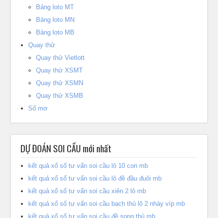
Bảng loto MT
Bảng loto MN
Bảng loto MB
Quay thử
Quay thử Vietlott
Quay thử XSMT
Quay thử XSMN
Quay thử XSMB
Sổ mơ
DỰ ĐOÁN SOI CẦU mới nhất
kết quả xổ số tư vấn soi cầu lô 10 con mb
kết quả xổ số tư vấn soi cầu lô đề đầu đuôi mb
kết quả xổ số tư vấn soi cầu xiên 2 lô mb
kết quả xổ số tư vấn soi cầu bạch thủ lô 2 nháy víp mb
kết quả xổ số tư vấn soi cầu đề song thủ mb