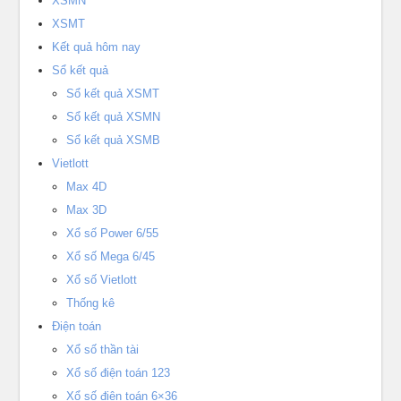
XSMN
XSMT
Kết quả hôm nay
Sổ kết quả
Sổ kết quả XSMT
Sổ kết quả XSMN
Sổ kết quả XSMB
Vietlott
Max 4D
Max 3D
Xổ số Power 6/55
Xổ số Mega 6/45
Xổ số Vietlott
Thống kê
Điện toán
Xổ số thần tài
Xổ số điện toán 123
Xổ số điện toán 6×36