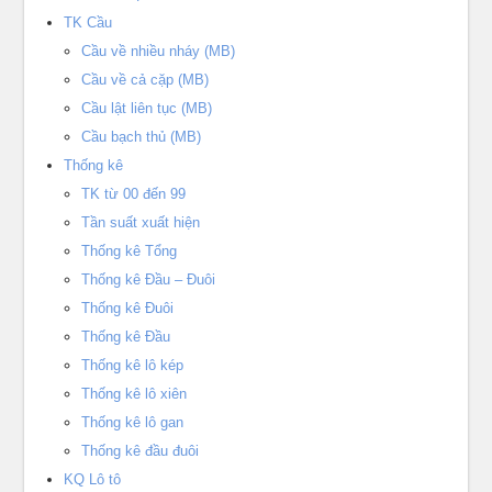
TK Cầu
Cầu về nhiều nháy (MB)
Cầu về cả cặp (MB)
Cầu lật liên tục (MB)
Cầu bạch thủ (MB)
Thống kê
TK từ 00 đến 99
Tần suất xuất hiện
Thống kê Tổng
Thống kê Đầu – Đuôi
Thống kê Đuôi
Thống kê Đầu
Thống kê lô kép
Thống kê lô xiên
Thống kê lô gan
Thống kê đầu đuôi
KQ Lô tô