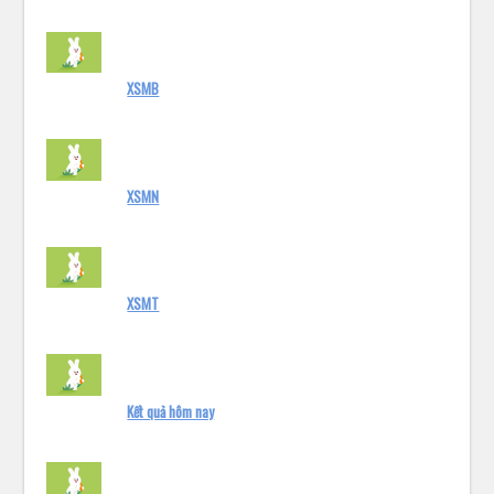
XSMB
XSMN
XSMT
Kết quả hôm nay