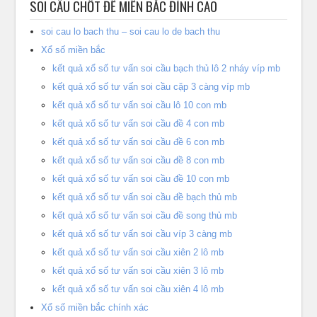
SOI CẦU CHỐT ĐỀ MIỀN BẮC ĐỈNH CAO
soi cau lo bach thu – soi cau lo de bach thu
Xổ số miền bắc
kết quả xổ số tư vấn soi cầu bạch thủ lô 2 nháy víp mb
kết quả xổ số tư vấn soi cầu cặp 3 càng víp mb
kết quả xổ số tư vấn soi cầu lô 10 con mb
kết quả xổ số tư vấn soi cầu đề 4 con mb
kết quả xổ số tư vấn soi cầu đề 6 con mb
kết quả xổ số tư vấn soi cầu đề 8 con mb
kết quả xổ số tư vấn soi cầu đề 10 con mb
kết quả xổ số tư vấn soi cầu đề bạch thủ mb
kết quả xổ số tư vấn soi cầu đề song thủ mb
kết quả xổ số tư vấn soi cầu víp 3 càng mb
kết quả xổ số tư vấn soi cầu xiên 2 lô mb
kết quả xổ số tư vấn soi cầu xiên 3 lô mb
kết quả xổ số tư vấn soi cầu xiên 4 lô mb
Xổ số miền bắc chính xác