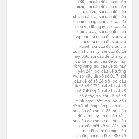
786
,
soi cầu đề siêu chuẩn
cực
,
soi cầu đề siêu chuẩn
dịch vụ
,
soi cầu đề siêu
chuẩn đầu ra
,
soi cầu đề siêu
chuẩn quảng ngãi
,
soi cầu đề
siêu víp 90 ngày
,
soi cầu đề
siêu víp ây
,
soi cầu đề siêu
víp être
,
soi cầu đề siêu víp
ios
,
soi cầu đề siêu víp
kubet
,
soi cầu đề siêu víp
xsmb hôm nay
,
soi cầu đề tối
nay 366
,
soi cầu đề tối nay o
california
,
soi cầu đề tối nay
rồng vàng
,
soi cầu đề tối nay
yên 24h
,
soi cầu đề tường
vy
,
soi cầu đề xổ số 01 7
,
soi
cầu đề xổ số 24 giờ
,
soi cầu
đề xổ số 6/7/2
,
soi cầu đề xổ
số 7 tháng 2
,
soi cầu đề xổ
số ă tây
,
soi cầu đề xổ số
minh ngọc ước mơ
,
soi cầu
đề xổ số rồng vàng bạch kim
,
soi cầu đề xsmb 188
,
soi cầu
đề xsmb uy tín chuẩn xác
,
soi cầu đề xsmb xác
,
soi cầu
giải đặc biệt xổ số 777
,
soi
cầu lô de miền bắc siêu
chuẩn
,
soi cầu lô đề 888 xổ