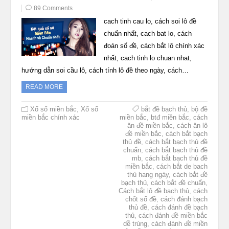
89 Comments
cach tinh cau lo, cách soi lô đề
chuẩn nhất, cach bat lo, cách
đoán số đề, cách bắt lô chính xác
nhất, cach tinh lo chuan nhat,
hướng dẫn soi cầu lô, cách tính lô đề theo ngày, cách…
READ MORE
Xổ số miền bắc
,
Xổ số
bắt đề bạch thủ
,
bộ đề
miền bắc chính xác
miền bắc
,
btđ miền bắc
,
cách
ăn đề miền bắc
,
cách ăn lô
đề miền bắc
,
cách bắt bạch
thủ đề
,
cách bắt bạch thủ đề
chuẩn
,
cách bắt bạch thủ đề
mb
,
cách bắt bạch thủ đề
miền bắc
,
cách bắt de bach
thủ hang ngày
,
cách bắt đề
bạch thủ
,
cách bắt đề chuẩn
,
Cách bắt lô đề bạch thủ
,
cách
chốt số đề
,
cách đánh bạch
thủ đề
,
cách đánh đề bạch
thủ
,
cách đánh đề miền bắc
dễ trúng
,
cách đánh đề miền