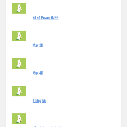
Xổ số Power 6/55
Max 3D
Max 4D
Thống kê