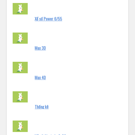
Xổ số Power 6/55
Max 3D
Max 4D
Thống kê