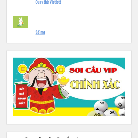
Quay thử Vietlott
Sổ mơ