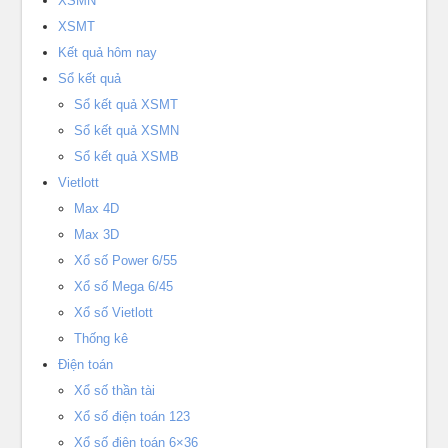
XSMN
XSMT
Kết quả hôm nay
Sổ kết quả
Sổ kết quả XSMT
Sổ kết quả XSMN
Sổ kết quả XSMB
Vietlott
Max 4D
Max 3D
Xổ số Power 6/55
Xổ số Mega 6/45
Xổ số Vietlott
Thống kê
Điện toán
Xổ số thần tài
Xổ số điện toán 123
Xổ số điện toán 6×36