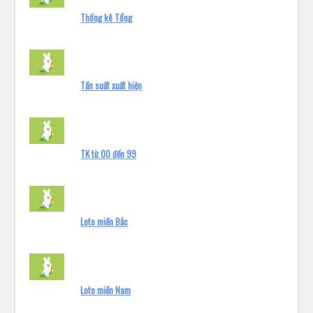
Thống kê Tổng
Tần suất xuất hiện
TK từ 00 đến 99
Loto miền Bắc
Loto miền Nam