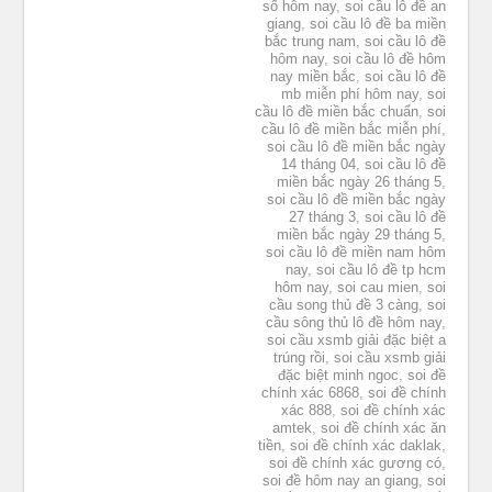
số hôm nay
,
soi cầu lô đề an
giang
,
soi cầu lô đề ba miền
bắc trung nam
,
soi cầu lô đề
hôm nay
,
soi cầu lô đề hôm
nay miền bắc
,
soi cầu lô đề
mb miễn phí hôm nay
,
soi
cầu lô đề miền bắc chuẩn
,
soi
cầu lô đề miền bắc miễn phí
,
soi cầu lô đề miền bắc ngày
14 tháng 04
,
soi cầu lô đề
miền bắc ngày 26 tháng 5
,
soi cầu lô đề miền bắc ngày
27 tháng 3
,
soi cầu lô đề
miền bắc ngày 29 tháng 5
,
soi cầu lô đề miền nam hôm
nay
,
soi cầu lô đề tp hcm
hôm nay
,
soi cau mien
,
soi
cầu song thủ đề 3 càng
,
soi
cầu sông thủ lô đề hôm nay
,
soi cầu xsmb giải đặc biệt a
trúng rồi
,
soi cầu xsmb giải
đặc biệt minh ngoc
,
soi đề
chính xác 6868
,
soi đề chính
xác 888
,
soi đề chính xác
amtek
,
soi đề chính xác ăn
tiền
,
soi đề chính xác daklak
,
soi đề chính xác gương có
,
soi đề hôm nay an giang
,
soi