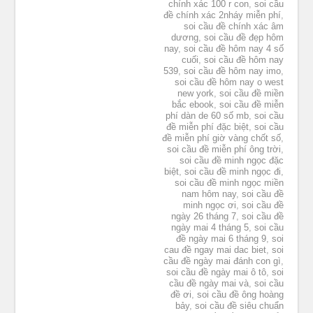
chính xác 100 r con
,
soi cầu
đề chính xác 2nháy miễn phí
,
soi cầu đề chính xác âm
dương
,
soi cầu đề đẹp hôm
nay
,
soi cầu đề hôm nay 4 số
cuối
,
soi cầu đề hôm nay
539
,
soi cầu đề hôm nay imo
,
soi cầu đề hôm nay o west
new york
,
soi cầu đề miền
bắc ebook
,
soi cầu đề miễn
phí dàn de 60 số mb
,
soi cầu
đề miễn phí đặc biệt
,
soi cầu
đề miễn phí giờ vàng chốt số
,
soi cầu đề miễn phí ông trời
,
soi cầu đề minh ngọc đặc
biệt
,
soi cầu đề minh ngọc đi
,
soi cầu đề minh ngọc miền
nam hôm nay
,
soi cầu đề
minh ngọc ơi
,
soi cầu đề
ngày 26 tháng 7
,
soi cầu đề
ngày mai 4 tháng 5
,
soi cầu
đề ngày mai 6 tháng 9
,
soi
cau đề ngay mai dac biet
,
soi
cầu đề ngày mai đánh con gì
,
soi cầu đề ngày mai ô tô
,
soi
cầu đề ngày mai và
,
soi cầu
đề ơi
,
soi cầu đề ông hoàng
bảy
,
soi cầu đề siêu chuẩn