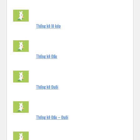
Thống kê lô kép
Thống kê Đầu
Thống kê Đuôi
Thống kê Đầu – Đuôi