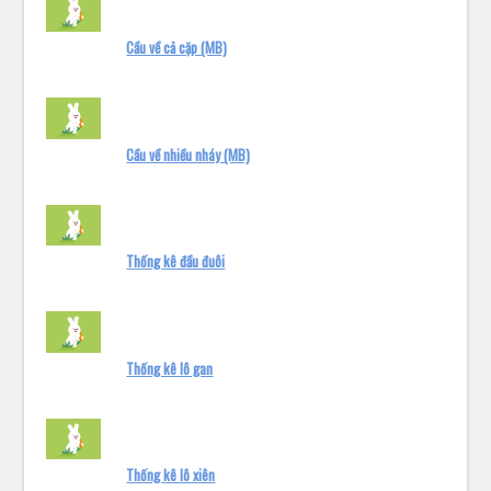
Cầu về cả cặp (MB)
Cầu về nhiều nháy (MB)
Thống kê đầu đuôi
Thống kê lô gan
Thống kê lô xiên