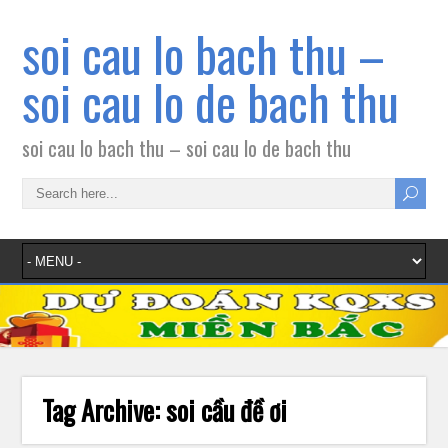
soi cau lo bach thu –
soi cau lo de bach thu
soi cau lo bach thu – soi cau lo de bach thu
Tag Archive:
soi cầu đề ơi