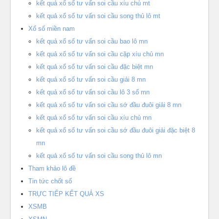
kết quả xổ số tư vấn soi cầu xíu chủ mt
kết quả xổ số tư vấn soi cầu song thủ lô mt
Xổ số miền nam
kết quả xổ số tư vấn soi cầu bao lô mn
kết quả xổ số tư vấn soi cầu cặp xíu chủ mn
kết quả xổ số tư vấn soi cầu đặc biệt mn
kết quả xổ số tư vấn soi cầu giải 8 mn
kết quả xổ số tư vấn soi cầu lô 3 số mn
kết quả xổ số tư vấn soi cầu sớ đầu đuôi giải 8 mn
kết quả xổ số tư vấn soi cầu xíu chủ mn
kết quả xổ số tư vấn soi cầu sớ đầu đuôi giải đặc biệt 8
mn
kết quả xổ số tư vấn soi cầu song thủ lô mn
Tham khảo lô đề
Tin tức chốt số
TRỰC TIẾP KẾT QUẢ XS
XSMB