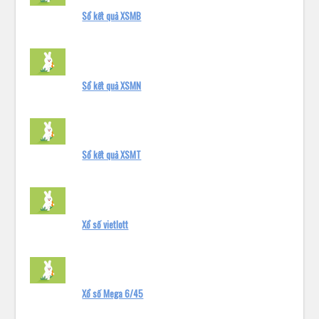
Sổ kết quả XSMB
Sổ kết quả XSMN
Sổ kết quả XSMT
Xổ số vietlott
Xổ số Mega 6/45