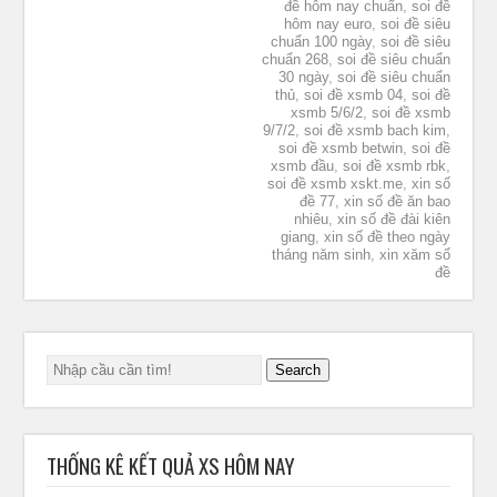
đề hôm nay chuẩn
,
soi đề
hôm nay euro
,
soi đề siêu
chuẩn 100 ngày
,
soi đề siêu
chuẩn 268
,
soi đề siêu chuẩn
30 ngày
,
soi đề siêu chuẩn
thủ
,
soi đề xsmb 04
,
soi đề
xsmb 5/6/2
,
soi đề xsmb
9/7/2
,
soi đề xsmb bach kim
,
soi đề xsmb betwin
,
soi đề
xsmb đầu
,
soi đề xsmb rbk
,
soi đề xsmb xskt.me
,
xin số
đề 77
,
xin số đề ăn bao
nhiêu
,
xin số đề đài kiên
giang
,
xin số đề theo ngày
tháng năm sinh
,
xin xăm số
đề
Search
THỐNG KÊ KẾT QUẢ XS HÔM NAY