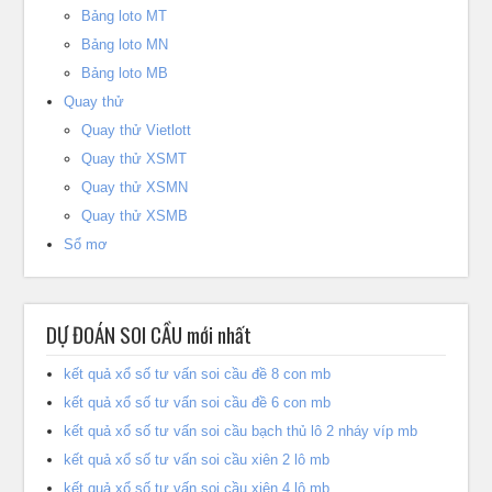
Bảng loto MT
Bảng loto MN
Bảng loto MB
Quay thử
Quay thử Vietlott
Quay thử XSMT
Quay thử XSMN
Quay thử XSMB
Sổ mơ
DỰ ĐOÁN SOI CẦU mới nhất
kết quả xổ số tư vấn soi cầu đề 8 con mb
kết quả xổ số tư vấn soi cầu đề 6 con mb
kết quả xổ số tư vấn soi cầu bạch thủ lô 2 nháy víp mb
kết quả xổ số tư vấn soi cầu xiên 2 lô mb
kết quả xổ số tư vấn soi cầu xiên 4 lô mb