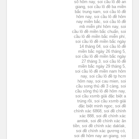
số hôm nay
,
soi cầu lô đề an
giang
,
soi cầu lô đề ba miền
bắc trung nam
,
soi cầu lô đề
hôm nay
,
soi cầu lô đề hôm
nay miền bắc
,
soi cầu lô đề
mb miễn phí hôm nay
,
soi
cầu lô đề miền bắc chuẩn
,
soi
cầu lô đề miền bắc miễn phí
,
soi cầu lô đề miền bắc ngày
14 tháng 04
,
soi cầu lô đề
miền bắc ngày 26 tháng 5
,
soi cầu lô đề miền bắc ngày
27 tháng 3
,
soi cầu lô đề
miền bắc ngày 29 tháng 5
,
soi cầu lô đề miền nam hôm
nay
,
soi cầu lô đề tp hcm
hôm nay
,
soi cau mien
,
soi
cầu song thủ đề 3 càng
,
soi
cầu sông thủ lô đề hôm nay
,
soi cầu xsmb giải đặc biệt a
trúng rồi
,
soi cầu xsmb giải
đặc biệt minh ngoc
,
soi đề
chính xác 6868
,
soi đề chính
xác 888
,
soi đề chính xác
amtek
,
soi đề chính xác ăn
tiền
,
soi đề chính xác daklak
,
soi đề chính xác gương có
,
soi đề hôm nay an giang
,
soi