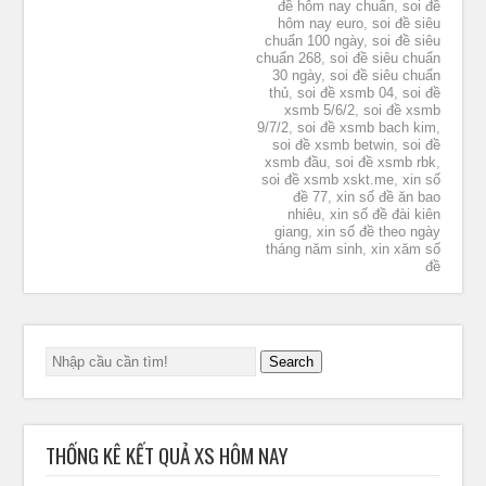
đề hôm nay chuẩn
,
soi đề
hôm nay euro
,
soi đề siêu
chuẩn 100 ngày
,
soi đề siêu
chuẩn 268
,
soi đề siêu chuẩn
30 ngày
,
soi đề siêu chuẩn
thủ
,
soi đề xsmb 04
,
soi đề
xsmb 5/6/2
,
soi đề xsmb
9/7/2
,
soi đề xsmb bach kim
,
soi đề xsmb betwin
,
soi đề
xsmb đầu
,
soi đề xsmb rbk
,
soi đề xsmb xskt.me
,
xin số
đề 77
,
xin số đề ăn bao
nhiêu
,
xin số đề đài kiên
giang
,
xin số đề theo ngày
tháng năm sinh
,
xin xăm số
đề
Search
THỐNG KÊ KẾT QUẢ XS HÔM NAY