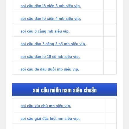
soi cầu dàn lô xiên 3 mb siêu vip.
soi cầu dàn lô xiên 4 mb siêu vip.
soi cầu 3 càng mb siêu vip.
soi cầu dàn 3 càng 2 số mb siêu vip.
soi cầu dàn lô 10 số mb siêu vip.
soi cầu đề đầu đuôi mb siêu vip.
soi cầu miền nam siêu chuẩn
soi cầu xỉu chủ mn siêu vip.
soi cầu giải đặc biệt mn siêu vip.