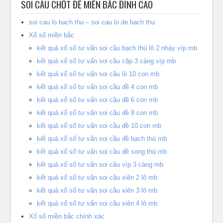
SOI CẦU CHỐT ĐỀ MIỀN BẮC ĐỈNH CAO
soi cau lo bach thu – soi cau lo de bach thu
Xổ số miền bắc
kết quả xổ số tư vấn soi cầu bạch thủ lô 2 nháy víp mb
kết quả xổ số tư vấn soi cầu cặp 3 càng víp mb
kết quả xổ số tư vấn soi cầu lô 10 con mb
kết quả xổ số tư vấn soi cầu đề 4 con mb
kết quả xổ số tư vấn soi cầu đề 6 con mb
kết quả xổ số tư vấn soi cầu đề 8 con mb
kết quả xổ số tư vấn soi cầu đề 10 con mb
kết quả xổ số tư vấn soi cầu đề bạch thủ mb
kết quả xổ số tư vấn soi cầu đề song thủ mb
kết quả xổ số tư vấn soi cầu víp 3 càng mb
kết quả xổ số tư vấn soi cầu xiên 2 lô mb
kết quả xổ số tư vấn soi cầu xiên 3 lô mb
kết quả xổ số tư vấn soi cầu xiên 4 lô mb
Xổ số miền bắc chính xác