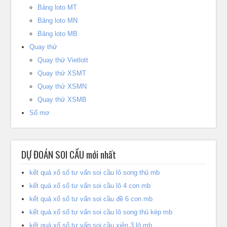
Bảng loto MT
Bảng loto MN
Bảng loto MB
Quay thử
Quay thử Vietlott
Quay thử XSMT
Quay thử XSMN
Quay thử XSMB
Sổ mơ
DỰ ĐOÁN SOI CẦU mới nhất
kết quả xổ số tư vấn soi cầu lô song thủ mb
kết quả xổ số tư vấn soi cầu lô 4 con mb
kết quả xổ số tư vấn soi cầu đề 6 con mb
kết quả xổ số tư vấn soi cầu lô song thủ kép mb
kết quả xổ số tư vấn soi cầu xiên 3 lô mb