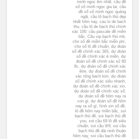
minh ngoc êm nhất
,
cầu đề
xổ số minh ngọc gia lai
,
cầu
đề xổ số minh ngọc quảng
ngãi
,
cầu lô bạch thủ đẹp
nhất hôm nay
,
cau lo de bach
thu
,
cầu lô de bạch thủ chính
xác 100
,
cầu pascale đề miền
bắc
,
Cầu vip bạch thủ mb
,
cho số đề miền bắc miễn phí
,
cho số lô đề chuẩn
,
dự đoán
số đề chính xác 365
,
dự đoán
số đề chính xác ê miền
,
dự
đoán số đề chính xác e2 80
8c
,
dự đoán số đề chính xác
être
,
dự đoán số đề chính
xác rông bach kim
,
dự đoán
số đề chính xác siêu nhanh
,
dự đoán số đề chính xác xin
,
dự đoán số đề chính xác xổ
,
dự đoán số đề hôm nay ra
con gì
,
dự đoán số đề hôm
nay ra số gì
,
hình xin số đề
,
lô đề hôm nay miền bắc
,
soi
bạch thủ đề
,
soi bạch thủ đề
you
,
soi cầu 69 lô đề siêu
chuẩn
,
soi cầu 9/9
,
soi cầu
bạch thủ đề đài ninh thuận
hôm nay
,
soi cầu bạch thủ đề