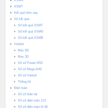
XSMN
XSMT
Kết quả hôm nay
Sổ kết quả
Sổ kết quả XSMT
Sổ kết quả XSMN
Sổ kết quả XSMB
Vietlott
Max 4D
Max 3D
Xổ số Power 6/55
Xổ số Mega 6/45
Xổ số Vietlott
Thống kê
Điện toán
Xổ số thần tài
Xổ số điện toán 123
Xổ số điện toán 6×36