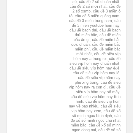
số
,
cầu đề 2 số chuẩn nhất
,
cầu đề 2 số mới nhất
,
cầu đề
2 số xsmb
,
cầu đề 3 miền ô
tô
,
cầu đề 3 miền quảng nam
,
cầu đề 3 miền trung nam
,
cầu
đề 3 miền youtube hôm nay
,
cầu đề bạch thủ
,
cầu đề bạch
thủ miền bắc
,
cầu đề miền
bắc ăn gì
,
cầu đề miền bắc
cực chuẩn
,
cầu đề miền bắc
miễn phí
,
cầu đề miền bắc
mới nhất
,
cầu đề siêu víp
hôm nay a trung roi
,
cầu đề
siêu víp hôm nay chuẩn nhất
,
cầu đề siêu víp hôm nay êđê
,
cầu đề siêu víp hôm nay lô
,
cầu đề siêu víp hôm nay
phương trang
,
cầu đề siêu
víp hôm nay ra con gì
,
cầu đề
siêu víp hôm nay số mấy
,
cầu đề siêu vip hôm nay tình
hình
,
cầu đề siêu víp hôm
nay về bao nhiêu
,
cầu đề siêu
vip hôm nay xem
,
cầu đề xổ
số minh ngọc bình định
,
cầu
đề xổ số minh ngọc chủ nhật
miền bắc
,
cầu đề xổ số minh
ngọc dong nai
,
cầu đề xổ số