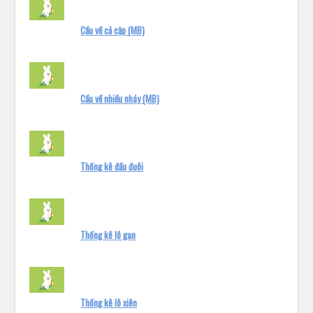
Cầu về cả cặp (MB)
Cầu về nhiều nháy (MB)
Thống kê đầu đuôi
Thống kê lô gan
Thống kê lô xiên