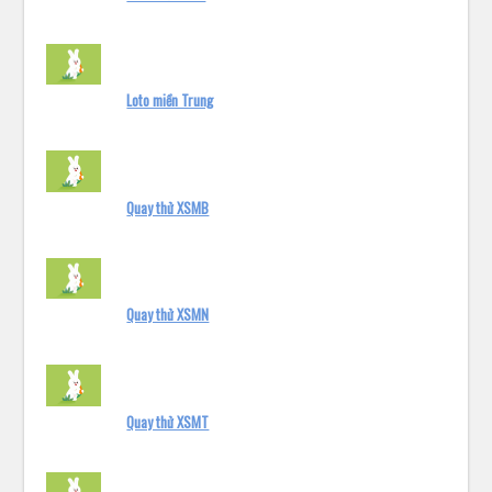
Loto miền Trung
Quay thử XSMB
Quay thử XSMN
Quay thử XSMT