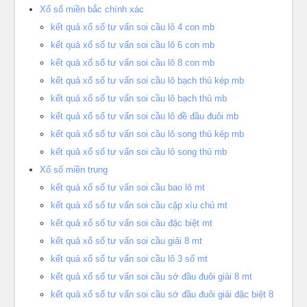
Xổ số miền bắc chính xác
kết quả xổ số tư vấn soi cầu lô 4 con mb
kết quả xổ số tư vấn soi cầu lô 6 con mb
kết quả xổ số tư vấn soi cầu lô 8 con mb
kết quả xổ số tư vấn soi cầu lô bạch thủ kép mb
kết quả xổ số tư vấn soi cầu lô bạch thủ mb
kết quả xổ số tư vấn soi cầu lô đề đầu đuôi mb
kết quả xổ số tư vấn soi cầu lô song thủ kép mb
kết quả xổ số tư vấn soi cầu lô song thủ mb
Xổ số miền trung
kết quả xổ số tư vấn soi cầu bao lô mt
kết quả xổ số tư vấn soi cầu cặp xíu chủ mt
kết quả xổ số tư vấn soi cầu đặc biệt mt
kết quả xổ số tư vấn soi cầu giải 8 mt
kết quả xổ số tư vấn soi cầu lô 3 số mt
kết quả xổ số tư vấn soi cầu sớ đầu đuôi giải 8 mt
kết quả xổ số tư vấn soi cầu sớ đầu đuôi giải đặc biệt 8