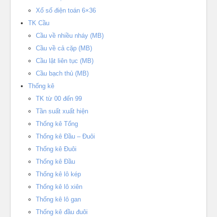
Xổ số điện toán 6×36
TK Cầu
Cầu về nhiều nháy (MB)
Cầu về cả cặp (MB)
Cầu lật liên tục (MB)
Cầu bạch thủ (MB)
Thống kê
TK từ 00 đến 99
Tần suất xuất hiện
Thống kê Tổng
Thống kê Đầu – Đuôi
Thống kê Đuôi
Thống kê Đầu
Thống kê lô kép
Thống kê lô xiên
Thống kê lô gan
Thống kê đầu đuôi