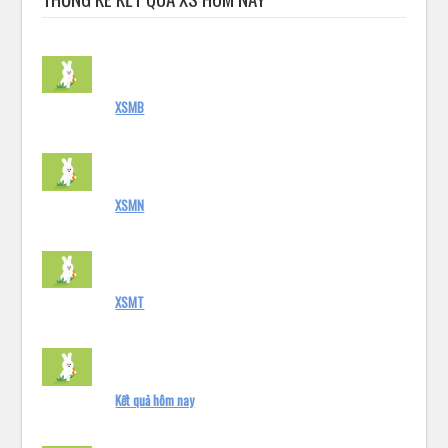
XSMB
XSMN
XSMT
Kết quả hôm nay