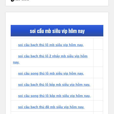
soi cầu mb siêu vip hôm nay
soi cầu bạch thủ lô mb siêu vip hôm nay.
soi cầu bạch thủ lô 2 nháy mb siêu vip hôm
nay.
soi cầu song thủ lô mb siêu vip hôm nay.
soi cầu bạch thủ lô kép mb siêu vip hôm nay.
soi cầu song thủ lô kép mb siêu vip hôm nay.
soi cầu bạch thủ đề mb siêu vip hôm nay.