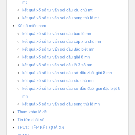
mt
kết quả xổ số tư vấn soi cầu xíu chủ mt
kết quả xổ số tư vấn soi cầu song thủ lô mt
Xổ số miền nam
kết quả xổ số tư vấn soi cầu bao lô mn
kết quả xổ số tư vấn soi cầu cặp xíu chủ mn
kết quả xổ số tư vấn soi cầu đặc biệt mn
kết quả xổ số tư vấn soi cầu giải 8 mn
kết quả xổ số tư vấn soi cầu lô 3 số mn
kết quả xổ số tư vấn soi cầu sớ đầu đuôi giải 8 mn
kết quả xổ số tư vấn soi cầu xíu chủ mn
kết quả xổ số tư vấn soi cầu sớ đầu đuôi giải đặc biệt 8
mn
kết quả xổ số tư vấn soi cầu song thủ lô mn
Tham khảo lô đề
Tin tức chốt số
TRỰC TIẾP KẾT QUẢ XS