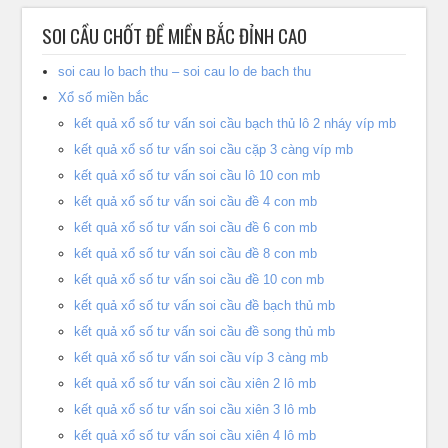
SOI CẦU CHỐT ĐỀ MIỀN BẮC ĐỈNH CAO
soi cau lo bach thu – soi cau lo de bach thu
Xổ số miền bắc
kết quả xổ số tư vấn soi cầu bạch thủ lô 2 nháy víp mb
kết quả xổ số tư vấn soi cầu cặp 3 càng víp mb
kết quả xổ số tư vấn soi cầu lô 10 con mb
kết quả xổ số tư vấn soi cầu đề 4 con mb
kết quả xổ số tư vấn soi cầu đề 6 con mb
kết quả xổ số tư vấn soi cầu đề 8 con mb
kết quả xổ số tư vấn soi cầu đề 10 con mb
kết quả xổ số tư vấn soi cầu đề bạch thủ mb
kết quả xổ số tư vấn soi cầu đề song thủ mb
kết quả xổ số tư vấn soi cầu víp 3 càng mb
kết quả xổ số tư vấn soi cầu xiên 2 lô mb
kết quả xổ số tư vấn soi cầu xiên 3 lô mb
kết quả xổ số tư vấn soi cầu xiên 4 lô mb