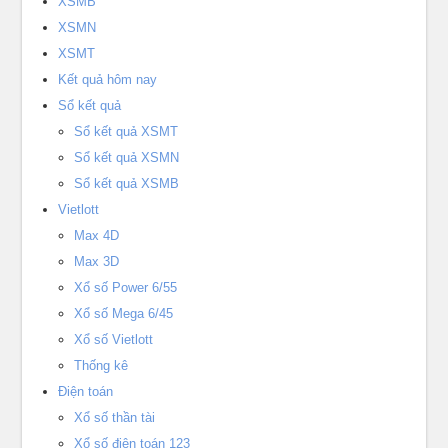
XSMB
XSMN
XSMT
Kết quả hôm nay
Sổ kết quả
Sổ kết quả XSMT
Sổ kết quả XSMN
Sổ kết quả XSMB
Vietlott
Max 4D
Max 3D
Xổ số Power 6/55
Xổ số Mega 6/45
Xổ số Vietlott
Thống kê
Điện toán
Xổ số thần tài
Xổ số điện toán 123