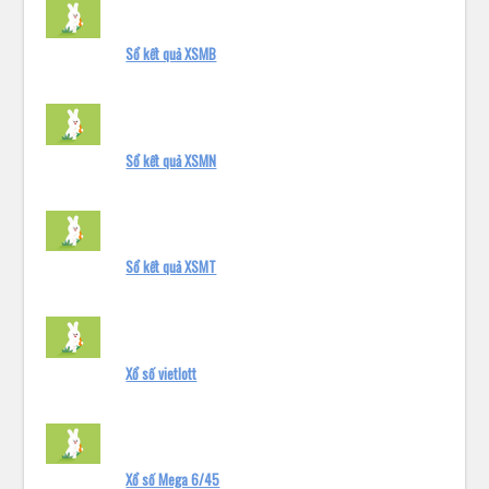
Sổ kết quả XSMB
Sổ kết quả XSMN
Sổ kết quả XSMT
Xổ số vietlott
Xổ số Mega 6/45