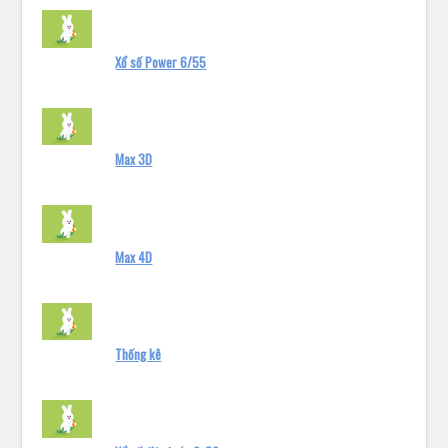
Xổ số Power 6/55
Max 3D
Max 4D
Thống kê