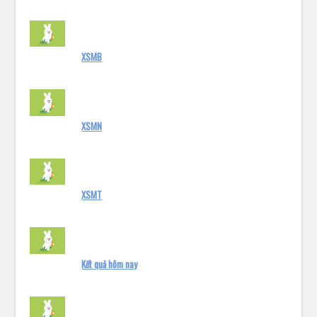
XSMB
XSMN
XSMT
Kết quả hôm nay