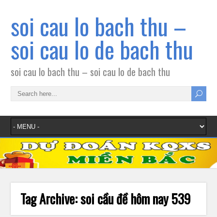
soi cau lo bach thu –
soi cau lo de bach thu
soi cau lo bach thu – soi cau lo de bach thu
Tag Archive:
soi cầu đề hôm nay 539