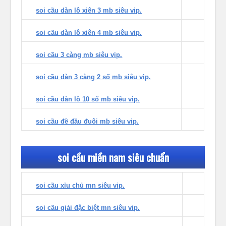
soi cầu dàn lô xiên 3 mb siêu vip.
soi cầu dàn lô xiên 4 mb siêu vip.
soi cầu 3 càng mb siêu vip.
soi cầu dàn 3 càng 2 số mb siêu vip.
soi cầu dàn lô 10 số mb siêu vip.
soi cầu đề đầu đuôi mb siêu vip.
soi cầu miền nam siêu chuẩn
soi cầu xỉu chủ mn siêu vip.
soi cầu giải đặc biệt mn siêu vip.