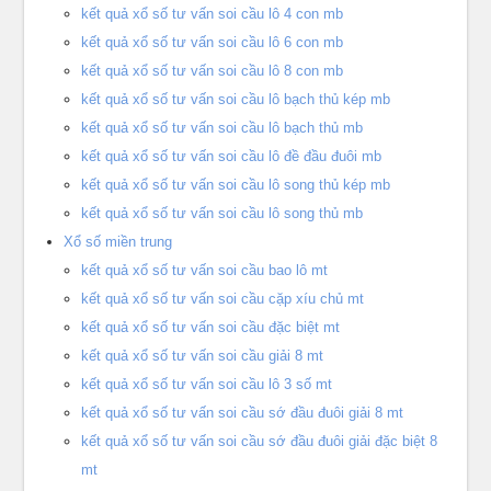
kết quả xổ số tư vấn soi cầu lô 4 con mb
kết quả xổ số tư vấn soi cầu lô 6 con mb
kết quả xổ số tư vấn soi cầu lô 8 con mb
kết quả xổ số tư vấn soi cầu lô bạch thủ kép mb
kết quả xổ số tư vấn soi cầu lô bạch thủ mb
kết quả xổ số tư vấn soi cầu lô đề đầu đuôi mb
kết quả xổ số tư vấn soi cầu lô song thủ kép mb
kết quả xổ số tư vấn soi cầu lô song thủ mb
Xổ số miền trung
kết quả xổ số tư vấn soi cầu bao lô mt
kết quả xổ số tư vấn soi cầu cặp xíu chủ mt
kết quả xổ số tư vấn soi cầu đặc biệt mt
kết quả xổ số tư vấn soi cầu giải 8 mt
kết quả xổ số tư vấn soi cầu lô 3 số mt
kết quả xổ số tư vấn soi cầu sớ đầu đuôi giải 8 mt
kết quả xổ số tư vấn soi cầu sớ đầu đuôi giải đặc biệt 8
mt