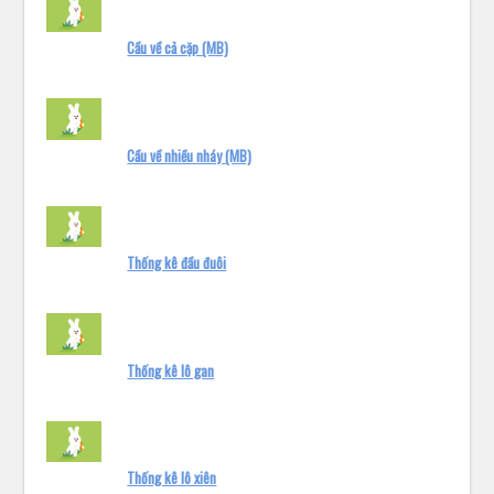
Cầu về cả cặp (MB)
Cầu về nhiều nháy (MB)
Thống kê đầu đuôi
Thống kê lô gan
Thống kê lô xiên