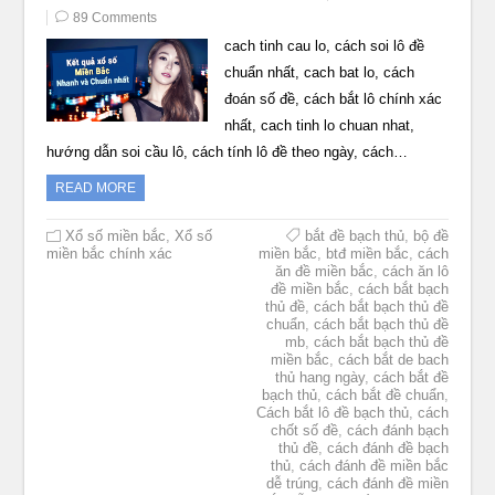
89 Comments
cach tinh cau lo, cách soi lô đề
chuẩn nhất, cach bat lo, cách
đoán số đề, cách bắt lô chính xác
nhất, cach tinh lo chuan nhat,
hướng dẫn soi cầu lô, cách tính lô đề theo ngày, cách…
READ MORE
Xổ số miền bắc
,
Xổ số
bắt đề bạch thủ
,
bộ đề
miền bắc chính xác
miền bắc
,
btđ miền bắc
,
cách
ăn đề miền bắc
,
cách ăn lô
đề miền bắc
,
cách bắt bạch
thủ đề
,
cách bắt bạch thủ đề
chuẩn
,
cách bắt bạch thủ đề
mb
,
cách bắt bạch thủ đề
miền bắc
,
cách bắt de bach
thủ hang ngày
,
cách bắt đề
bạch thủ
,
cách bắt đề chuẩn
,
Cách bắt lô đề bạch thủ
,
cách
chốt số đề
,
cách đánh bạch
thủ đề
,
cách đánh đề bạch
thủ
,
cách đánh đề miền bắc
dễ trúng
,
cách đánh đề miền