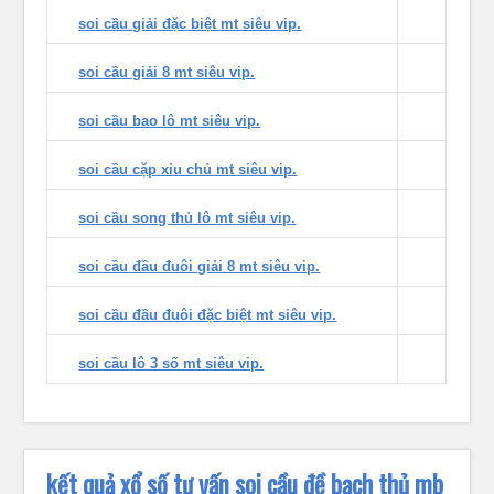
soi cầu giải đặc biệt mt siêu vip.
soi cầu giải 8 mt siêu vip.
soi cầu bao lô mt siêu vip.
soi cầu cặp xỉu chủ mt siêu vip.
soi cầu song thủ lô mt siêu vip.
soi cầu đầu đuôi giải 8 mt siêu vip.
soi cầu đầu đuôi đặc biệt mt siêu vip.
soi cầu lô 3 số mt siêu vip.
kết quả xổ số tư vấn soi cầu đề bạch thủ mb