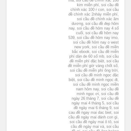
mã
,
soi cầu đề chính xác 100
kim miễn phí
,
soi cầu đề
chính xác 100 r con
,
soi cầu
đề chính xác 2nháy miễn phí
,
soi cầu đề chính xác âm
dương
,
soi cầu đề đẹp hôm
nay
,
soi cầu đề hôm nay 4 số
cuối
,
soi cầu đề hôm nay
539
,
soi cầu đề hôm nay imo
,
soi cầu đề hôm nay o west
new york
,
soi cầu đề miền
bắc ebook
,
soi cầu đề miễn
phí dàn de 60 số mb
,
soi cầu
đề miễn phí đặc biệt
,
soi cầu
đề miễn phí giờ vàng chốt số
,
soi cầu đề miễn phí ông trời
,
soi cầu đề minh ngọc đặc
biệt
,
soi cầu đề minh ngọc đi
,
soi cầu đề minh ngọc miền
nam hôm nay
,
soi cầu đề
minh ngọc ơi
,
soi cầu đề
ngày 26 tháng 7
,
soi cầu đề
ngày mai 4 tháng 5
,
soi cầu
đề ngày mai 6 tháng 9
,
soi
cau đề ngay mai dac biet
,
soi
cầu đề ngày mai đánh con gì
,
soi cầu đề ngày mai ô tô
,
soi
cầu đề ngày mai và
,
soi cầu