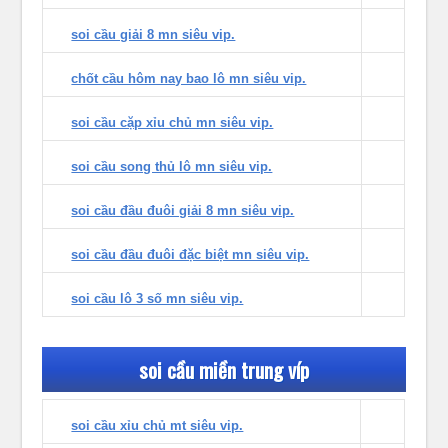
soi cầu giải 8 mn siêu vip.
chốt cầu hôm nay bao lô mn siêu vip.
soi cầu cặp xỉu chủ mn siêu vip.
soi cầu song thủ lô mn siêu vip.
soi cầu đầu đuôi giải 8 mn siêu vip.
soi cầu đầu đuôi đặc biệt mn siêu vip.
soi cầu lô 3 số mn siêu vip.
soi cầu miền trung víp
soi cầu xỉu chủ mt siêu vip.