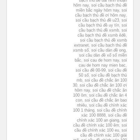
bạch thủ đề đài ninh thuận
hôm nay
,
soi cầu bạch thủ đề
miền bắc ngày hôm nay
,
soi
cầu bạch thủ đề ơi hôm nay
,
soi cầu bạch thủ đề u23
,
soi
cầu bạch thủ đề uy tín
,
soi
cầu bạch thủ đề xsmb
,
soi
cầu bạch thủ đề xsmb êđê
,
soi cầu bạch thủ đề xsmb
extranet
,
soi cầu bạch thủ đề
xsmb số
,
soi cầu dàn đề ong
,
soi cầu dàn đề xổ số miền
bắc
,
soi cau de hom nay
,
soi
cau de hom nay mien bac
,
soi cầu đề 00-99
,
soi cầu đề
50 số
,
soi cầu đề bạch thủ
mb
,
soi cầu đề chắc ăn 100
30
,
soi cầu đề chắc ăn 100 ơi
hôm nay
,
soi cầu đề chắc ăn
100 ôm
,
soi cầu đề chắc ăn 4
con
,
soi cầu đề chắc ăn bao
nhiêu
,
soi cầu đề chính xác
100 1 tháng
,
soi cầu đề chính
xác 100 8888
,
soi cầu đề
chính xác 100 an giang
,
soi
cầu đề chính xác 100 êm
,
soi
cầu đề chính xác 100 eu
,
soi
cầu đề chính xác 100 giải