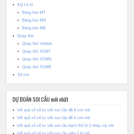
KQ Lô tô
Bảng loto MT
Bảng loto MN
Bảng loto MB
Quay thử
Quay thử Vietlott
Quay thử XSMT
Quay thử XSMN
Quay thử XSMB
Sổ mơ
DỰ ĐOÁN SOI CẦU mới nhất
kết quả xổ số tư vấn soi cầu đề 8 con mb
kết quả xổ số tư vấn soi cầu đề 6 con mb
kết quả xổ số tư vấn soi cầu bạch thủ lô 2 nháy víp mb
kết quả xổ số tư vấn soi cầu xiên 2 lô mb