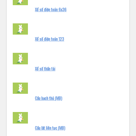
Xổ số điện toán 6x36
Xổ số điện toán 123
Xổ số thần tài
Cầu bạch thủ (MB)
Cầu lật liên tục (MB)