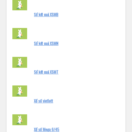
Sổ kết quả XSMB
Sổ kết quả XSMN
Sổ kết quả XSMT
Xổ số vietlott
Xổ số Mega 6/45