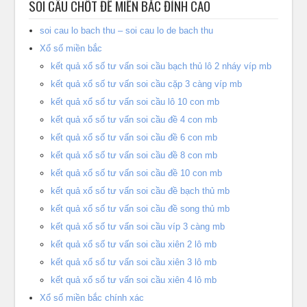
SOI CẦU CHỐT ĐỀ MIỀN BẮC ĐỈNH CAO
soi cau lo bach thu – soi cau lo de bach thu
Xổ số miền bắc
kết quả xổ số tư vấn soi cầu bạch thủ lô 2 nháy víp mb
kết quả xổ số tư vấn soi cầu cặp 3 càng víp mb
kết quả xổ số tư vấn soi cầu lô 10 con mb
kết quả xổ số tư vấn soi cầu đề 4 con mb
kết quả xổ số tư vấn soi cầu đề 6 con mb
kết quả xổ số tư vấn soi cầu đề 8 con mb
kết quả xổ số tư vấn soi cầu đề 10 con mb
kết quả xổ số tư vấn soi cầu đề bạch thủ mb
kết quả xổ số tư vấn soi cầu đề song thủ mb
kết quả xổ số tư vấn soi cầu víp 3 càng mb
kết quả xổ số tư vấn soi cầu xiên 2 lô mb
kết quả xổ số tư vấn soi cầu xiên 3 lô mb
kết quả xổ số tư vấn soi cầu xiên 4 lô mb
Xổ số miền bắc chính xác