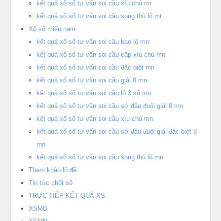
kết quả xổ số tư vấn soi cầu xíu chủ mt
kết quả xổ số tư vấn soi cầu song thủ lô mt
Xổ số miền nam
kết quả xổ số tư vấn soi cầu bao lô mn
kết quả xổ số tư vấn soi cầu cặp xíu chủ mn
kết quả xổ số tư vấn soi cầu đặc biệt mn
kết quả xổ số tư vấn soi cầu giải 8 mn
kết quả xổ số tư vấn soi cầu lô 3 số mn
kết quả xổ số tư vấn soi cầu sớ đầu đuôi giải 8 mn
kết quả xổ số tư vấn soi cầu xíu chủ mn
kết quả xổ số tư vấn soi cầu sớ đầu đuôi giải đặc biệt 8
mn
kết quả xổ số tư vấn soi cầu song thủ lô mn
Tham khảo lô đề
Tin tức chốt số
TRỰC TIẾP KẾT QUẢ XS
XSMB