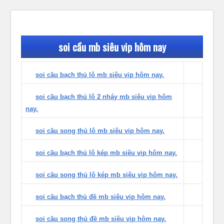
soi cầu mb siêu vip hôm nay
soi cầu bạch thủ lô mb siêu vip hôm nay.
soi cầu bạch thủ lô 2 nháy mb siêu vip hôm
nay.
soi cầu song thủ lô mb siêu vip hôm nay.
soi cầu bạch thủ lô kép mb siêu vip hôm nay.
soi cầu song thủ lô kép mb siêu vip hôm nay.
soi cầu bạch thủ đề mb siêu vip hôm nay.
soi cầu song thủ đề mb siêu vip hôm nay.