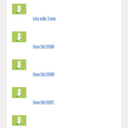
Loto miền Trung
Quay thử XSMB
Quay thử XSMN
Quay thử XSMT