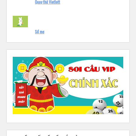
Quay thử Vietlott
Sổ mơ