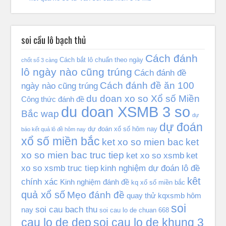
soi cầu lô bạch thủ
Cách đánh
Cách bắt lô chuẩn theo ngày
chốt số 3 càng
lô ngày nào cũng trúng
Cách đánh đề
Cách đánh đề ăn 100
ngày nào cũng trúng
du doan xo so Xổ số Miền
Công thức đánh đề
du doan XSMB 3 so
Bắc wap
dự
dự đoán
dự đoán xổ số hôm nay
báo kết quả lô đề hôm nay
xổ số miền bắc
ket xo so mien bac
ket
xo so mien bac truc tiep
ket xo so xsmb
ket
xo so xsmb truc tiep
kinh nghiệm dự đoán lô đề
kêt
chính xác
Kinh nghiệm đánh đề
kq xổ số miền bắc
quả xổ số
Mẹo đánh đề
quay thử kqxsmb hôm
soi
soi cau bach thu
nay
soi cau lo de chuan 668
cau lo de dep
soi cau lo de khung 3