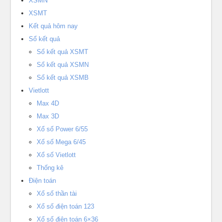
XSMN
XSMT
Kết quả hôm nay
Sổ kết quả
Sổ kết quả XSMT
Sổ kết quả XSMN
Sổ kết quả XSMB
Vietlott
Max 4D
Max 3D
Xổ số Power 6/55
Xổ số Mega 6/45
Xổ số Vietlott
Thống kê
Điện toán
Xổ số thần tài
Xổ số điện toán 123
Xổ số điện toán 6×36