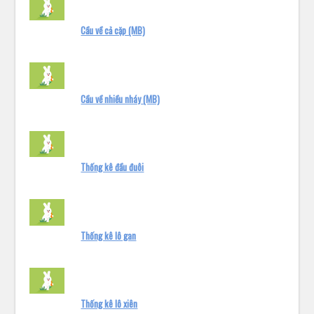
Cầu về cả cặp (MB)
Cầu về nhiều nháy (MB)
Thống kê đầu đuôi
Thống kê lô gan
Thống kê lô xiên