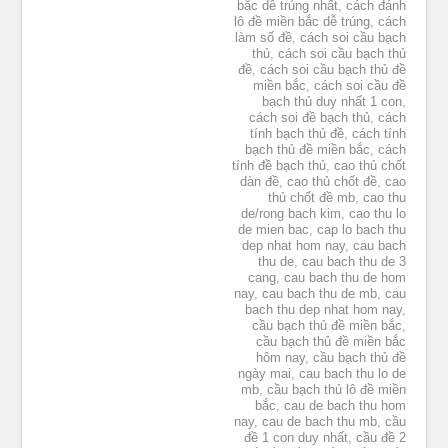
bắc dễ trúng nhất
,
cách đánh
lô đề miền bắc dễ trúng
,
cách
làm số đề
,
cách soi cầu bạch
thủ
,
cách soi cầu bạch thủ
đề
,
cách soi cầu bạch thủ đề
miền bắc
,
cách soi cầu đề
bạch thủ duy nhất 1 con
,
cách soi đề bạch thủ
,
cách
tính bạch thủ đề
,
cách tính
bạch thủ đề miền bắc
,
cách
tính đề bạch thủ
,
cao thủ chốt
dàn đề
,
cao thủ chốt đề
,
cao
thủ chốt đề mb
,
cao thu
de/rong bach kim
,
cao thu lo
de mien bac
,
cap lo bach thu
dep nhat hom nay
,
cau bach
thu de
,
cau bach thu de 3
cang
,
cau bach thu de hom
nay
,
cau bach thu de mb
,
cau
bach thu dep nhat hom nay
,
cầu bạch thủ đề miền bắc
,
cầu bạch thủ đề miền bắc
hôm nay
,
cầu bạch thủ đề
ngày mai
,
cau bach thu lo de
mb
,
cầu bạch thủ lô đề miền
bắc
,
cau de bach thu hom
nay
,
cau de bach thu mb
,
cầu
đề 1 con duy nhất
,
cầu đề 2