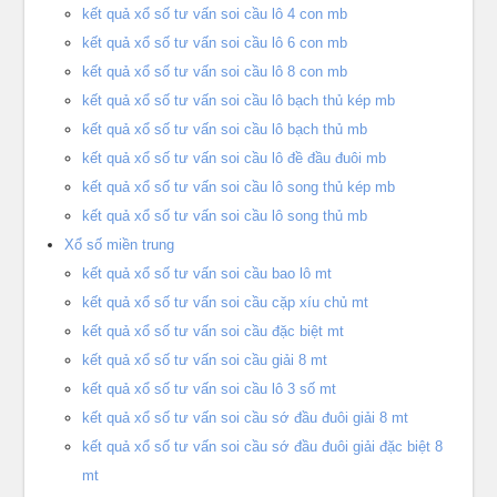
kết quả xổ số tư vấn soi cầu lô 4 con mb
kết quả xổ số tư vấn soi cầu lô 6 con mb
kết quả xổ số tư vấn soi cầu lô 8 con mb
kết quả xổ số tư vấn soi cầu lô bạch thủ kép mb
kết quả xổ số tư vấn soi cầu lô bạch thủ mb
kết quả xổ số tư vấn soi cầu lô đề đầu đuôi mb
kết quả xổ số tư vấn soi cầu lô song thủ kép mb
kết quả xổ số tư vấn soi cầu lô song thủ mb
Xổ số miền trung
kết quả xổ số tư vấn soi cầu bao lô mt
kết quả xổ số tư vấn soi cầu cặp xíu chủ mt
kết quả xổ số tư vấn soi cầu đặc biệt mt
kết quả xổ số tư vấn soi cầu giải 8 mt
kết quả xổ số tư vấn soi cầu lô 3 số mt
kết quả xổ số tư vấn soi cầu sớ đầu đuôi giải 8 mt
kết quả xổ số tư vấn soi cầu sớ đầu đuôi giải đặc biệt 8
mt