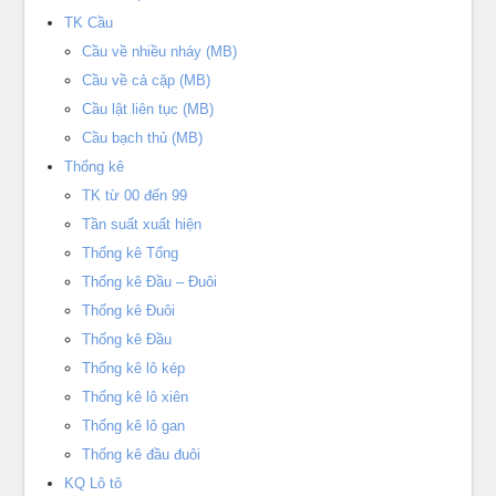
TK Cầu
Cầu về nhiều nháy (MB)
Cầu về cả cặp (MB)
Cầu lật liên tục (MB)
Cầu bạch thủ (MB)
Thống kê
TK từ 00 đến 99
Tần suất xuất hiện
Thống kê Tổng
Thống kê Đầu – Đuôi
Thống kê Đuôi
Thống kê Đầu
Thống kê lô kép
Thống kê lô xiên
Thống kê lô gan
Thống kê đầu đuôi
KQ Lô tô