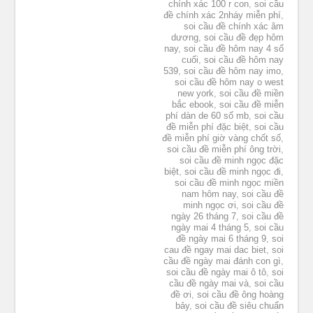
chính xác 100 r con
,
soi cầu
đề chính xác 2nháy miễn phí
,
soi cầu đề chính xác âm
dương
,
soi cầu đề đẹp hôm
nay
,
soi cầu đề hôm nay 4 số
cuối
,
soi cầu đề hôm nay
539
,
soi cầu đề hôm nay imo
,
soi cầu đề hôm nay o west
new york
,
soi cầu đề miền
bắc ebook
,
soi cầu đề miễn
phí dàn de 60 số mb
,
soi cầu
đề miễn phí đặc biệt
,
soi cầu
đề miễn phí giờ vàng chốt số
,
soi cầu đề miễn phí ông trời
,
soi cầu đề minh ngọc đặc
biệt
,
soi cầu đề minh ngọc đi
,
soi cầu đề minh ngọc miền
nam hôm nay
,
soi cầu đề
minh ngọc ơi
,
soi cầu đề
ngày 26 tháng 7
,
soi cầu đề
ngày mai 4 tháng 5
,
soi cầu
đề ngày mai 6 tháng 9
,
soi
cau đề ngay mai dac biet
,
soi
cầu đề ngày mai đánh con gì
,
soi cầu đề ngày mai ô tô
,
soi
cầu đề ngày mai và
,
soi cầu
đề ơi
,
soi cầu đề ông hoàng
bảy
,
soi cầu đề siêu chuẩn