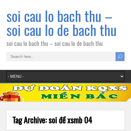
soi cau lo bach thu –
soi cau lo de bach thu
soi cau lo bach thu – soi cau lo de bach thu
Tag Archive:
soi đề xsmb 04