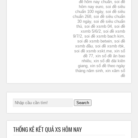
đề hôm nay chuẩn
,
soi đề
hôm nay euro
,
soi đề siêu
chuẩn 100 ngày
,
soi đề siêu
chuẩn 268
,
soi đề siêu chuẩn
30 ngày
,
soi đề siêu chuẩn
thủ
,
soi đề xsmb 04
,
soi đề
xsmb 5/6/2
,
soi đề xsmb
9/7/2
,
soi đề xsmb bach kim
,
soi đề xsmb betwin
,
soi đề
xsmb đầu
,
soi đề xsmb rbk
,
soi đề xsmb xskt.me
,
xin số
đề 77
,
xin số đề ăn bao
nhiêu
,
xin số đề đài kiên
giang
,
xin số đề theo ngày
tháng năm sinh
,
xin xăm số
đề
Search
THỐNG KÊ KẾT QUẢ XS HÔM NAY