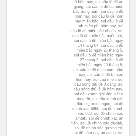
số hôm nay
,
soi cầu lô đề an
giang
,
soi cầu lô đề ba miền
bắc trung nam
,
soi cầu lô đề
hôm nay
,
soi cầu lô đề hôm
nay miền bắc
,
soi cầu lô đề
mb miễn phí hôm nay
,
soi
cầu lô đề miền bắc chuẩn
,
soi
cầu lô đề miền bắc miễn phí
,
soi cầu lô đề miền bắc ngày
14 tháng 04
,
soi cầu lô đề
miền bắc ngày 26 tháng 5
,
soi cầu lô đề miền bắc ngày
27 tháng 3
,
soi cầu lô đề
miền bắc ngày 29 tháng 5
,
soi cầu lô đề miền nam hôm
nay
,
soi cầu lô đề tp hcm
hôm nay
,
soi cau mien
,
soi
cầu song thủ đề 3 càng
,
soi
cầu sông thủ lô đề hôm nay
,
soi cầu xsmb giải đặc biệt a
trúng rồi
,
soi cầu xsmb giải
đặc biệt minh ngoc
,
soi đề
chính xác 6868
,
soi đề chính
xác 888
,
soi đề chính xác
amtek
,
soi đề chính xác ăn
tiền
,
soi đề chính xác daklak
,
soi đề chính xác gương có
,
soi đề hôm nay an giang
,
soi