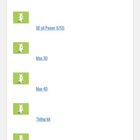
Xổ số Power 6/55
Max 3D
Max 4D
Thống kê