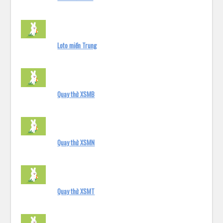
Loto miền Trung
Quay thử XSMB
Quay thử XSMN
Quay thử XSMT