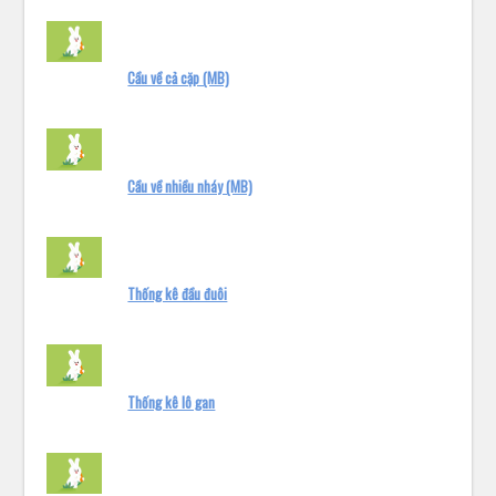
Cầu về cả cặp (MB)
Cầu về nhiều nháy (MB)
Thống kê đầu đuôi
Thống kê lô gan