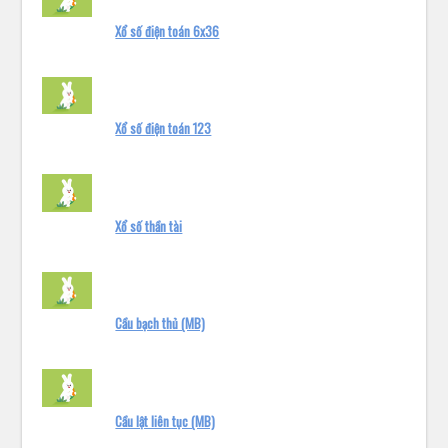
Xổ số điện toán 6x36
Xổ số điện toán 123
Xổ số thần tài
Cầu bạch thủ (MB)
Cầu lật liên tục (MB)