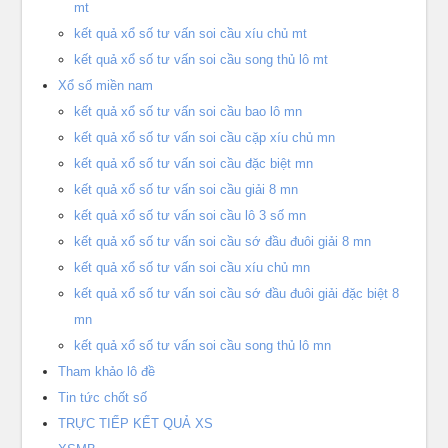
mt
kết quả xổ số tư vấn soi cầu xíu chủ mt
kết quả xổ số tư vấn soi cầu song thủ lô mt
Xổ số miền nam
kết quả xổ số tư vấn soi cầu bao lô mn
kết quả xổ số tư vấn soi cầu cặp xíu chủ mn
kết quả xổ số tư vấn soi cầu đặc biệt mn
kết quả xổ số tư vấn soi cầu giải 8 mn
kết quả xổ số tư vấn soi cầu lô 3 số mn
kết quả xổ số tư vấn soi cầu sớ đầu đuôi giải 8 mn
kết quả xổ số tư vấn soi cầu xíu chủ mn
kết quả xổ số tư vấn soi cầu sớ đầu đuôi giải đặc biệt 8
mn
kết quả xổ số tư vấn soi cầu song thủ lô mn
Tham khảo lô đề
Tin tức chốt số
TRỰC TIẾP KẾT QUẢ XS