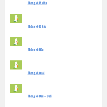
Thống kê lô xiên
Thống kê lô kép
Thống kê Đầu
Thống kê Đuôi
Thống kê Đầu – Đuôi