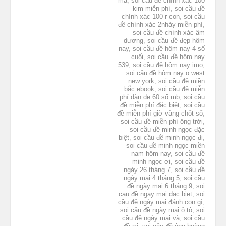
mã
,
soi cầu đề chính xác 100
kim miễn phí
,
soi cầu đề
chính xác 100 r con
,
soi cầu
đề chính xác 2nháy miễn phí
,
soi cầu đề chính xác âm
dương
,
soi cầu đề đẹp hôm
nay
,
soi cầu đề hôm nay 4 số
cuối
,
soi cầu đề hôm nay
539
,
soi cầu đề hôm nay imo
,
soi cầu đề hôm nay o west
new york
,
soi cầu đề miền
bắc ebook
,
soi cầu đề miễn
phí dàn de 60 số mb
,
soi cầu
đề miễn phí đặc biệt
,
soi cầu
đề miễn phí giờ vàng chốt số
,
soi cầu đề miễn phí ông trời
,
soi cầu đề minh ngọc đặc
biệt
,
soi cầu đề minh ngọc đi
,
soi cầu đề minh ngọc miền
nam hôm nay
,
soi cầu đề
minh ngọc ơi
,
soi cầu đề
ngày 26 tháng 7
,
soi cầu đề
ngày mai 4 tháng 5
,
soi cầu
đề ngày mai 6 tháng 9
,
soi
cau đề ngay mai dac biet
,
soi
cầu đề ngày mai đánh con gì
,
soi cầu đề ngày mai ô tô
,
soi
cầu đề ngày mai và
,
soi cầu