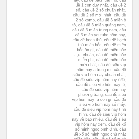
nay
,
cau de bach thu mb
,
cầu
đề 1 con duy nhất
,
cầu đề 2
số
,
cầu đề 2 số chuẩn nhất
,
cầu đề 2 số mới nhất
,
cầu đề
2 số xsmb
,
cầu đề 3 miền ô
tô
,
cầu đề 3 miền quảng nam
,
cầu đề 3 miền trung nam
,
cầu
đề 3 miền youtube hôm nay
,
cầu đề bạch thủ
,
cầu đề bạch
thủ miền bắc
,
cầu đề miền
bắc ăn gì
,
cầu đề miền bắc
cực chuẩn
,
cầu đề miền bắc
miễn phí
,
cầu đề miền bắc
mới nhất
,
cầu đề siêu víp
hôm nay a trung roi
,
cầu đề
siêu víp hôm nay chuẩn nhất
,
cầu đề siêu víp hôm nay êđê
,
cầu đề siêu víp hôm nay lô
,
cầu đề siêu víp hôm nay
phương trang
,
cầu đề siêu
víp hôm nay ra con gì
,
cầu đề
siêu víp hôm nay số mấy
,
cầu đề siêu vip hôm nay tình
hình
,
cầu đề siêu víp hôm
nay về bao nhiêu
,
cầu đề siêu
vip hôm nay xem
,
cầu đề xổ
số minh ngọc bình định
,
cầu
đề xổ số minh ngọc chủ nhật