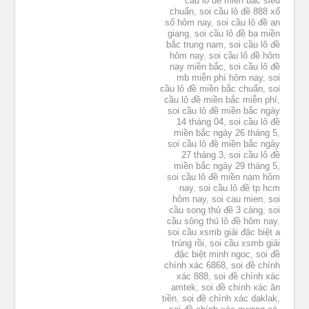
cầu lô de miền bắc siêu
chuẩn
,
soi cầu lô đề 888 xổ
số hôm nay
,
soi cầu lô đề an
giang
,
soi cầu lô đề ba miền
bắc trung nam
,
soi cầu lô đề
hôm nay
,
soi cầu lô đề hôm
nay miền bắc
,
soi cầu lô đề
mb miễn phí hôm nay
,
soi
cầu lô đề miền bắc chuẩn
,
soi
cầu lô đề miền bắc miễn phí
,
soi cầu lô đề miền bắc ngày
14 tháng 04
,
soi cầu lô đề
miền bắc ngày 26 tháng 5
,
soi cầu lô đề miền bắc ngày
27 tháng 3
,
soi cầu lô đề
miền bắc ngày 29 tháng 5
,
soi cầu lô đề miền nam hôm
nay
,
soi cầu lô đề tp hcm
hôm nay
,
soi cau mien
,
soi
cầu song thủ đề 3 càng
,
soi
cầu sông thủ lô đề hôm nay
,
soi cầu xsmb giải đặc biệt a
trúng rồi
,
soi cầu xsmb giải
đặc biệt minh ngoc
,
soi đề
chính xác 6868
,
soi đề chính
xác 888
,
soi đề chính xác
amtek
,
soi đề chính xác ăn
tiền
,
soi đề chính xác daklak
,