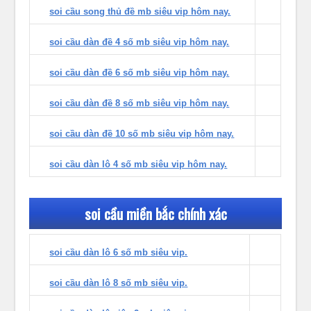
soi cầu song thủ đề mb siêu vip hôm nay.
soi cầu dàn đề 4 số mb siêu vip hôm nay.
soi cầu dàn đề 6 số mb siêu vip hôm nay.
soi cầu dàn đề 8 số mb siêu vip hôm nay.
soi cầu dàn đề 10 số mb siêu vip hôm nay.
soi cầu dàn lô 4 số mb siêu vip hôm nay.
soi cầu miền bắc chính xác
soi cầu dàn lô 6 số mb siêu vip.
soi cầu dàn lô 8 số mb siêu vip.