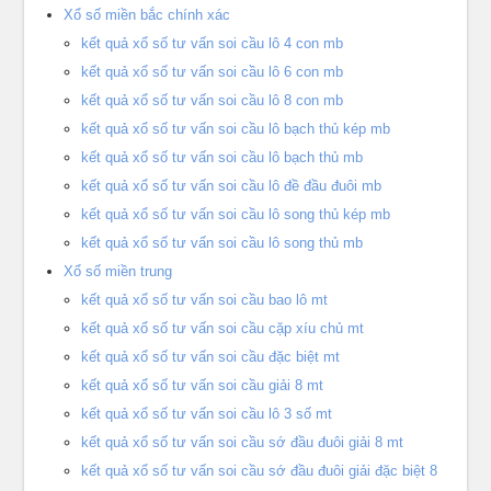
Xổ số miền bắc chính xác
kết quả xổ số tư vấn soi cầu lô 4 con mb
kết quả xổ số tư vấn soi cầu lô 6 con mb
kết quả xổ số tư vấn soi cầu lô 8 con mb
kết quả xổ số tư vấn soi cầu lô bạch thủ kép mb
kết quả xổ số tư vấn soi cầu lô bạch thủ mb
kết quả xổ số tư vấn soi cầu lô đề đầu đuôi mb
kết quả xổ số tư vấn soi cầu lô song thủ kép mb
kết quả xổ số tư vấn soi cầu lô song thủ mb
Xổ số miền trung
kết quả xổ số tư vấn soi cầu bao lô mt
kết quả xổ số tư vấn soi cầu cặp xíu chủ mt
kết quả xổ số tư vấn soi cầu đặc biệt mt
kết quả xổ số tư vấn soi cầu giải 8 mt
kết quả xổ số tư vấn soi cầu lô 3 số mt
kết quả xổ số tư vấn soi cầu sớ đầu đuôi giải 8 mt
kết quả xổ số tư vấn soi cầu sớ đầu đuôi giải đặc biệt 8