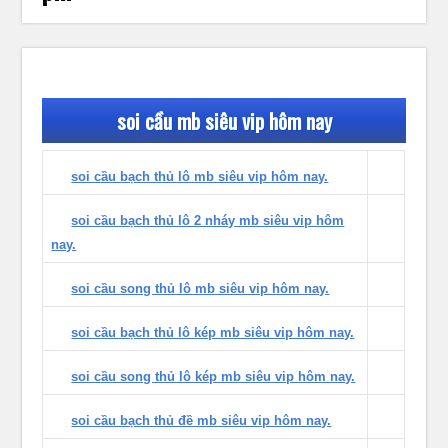
soi cầu mb siêu vip hôm nay
soi cầu bạch thủ lô mb siêu vip hôm nay.
soi cầu bạch thủ lô 2 nháy mb siêu vip hôm
nay.
soi cầu song thủ lô mb siêu vip hôm nay.
soi cầu bạch thủ lô kép mb siêu vip hôm nay.
soi cầu song thủ lô kép mb siêu vip hôm nay.
soi cầu bạch thủ đề mb siêu vip hôm nay.