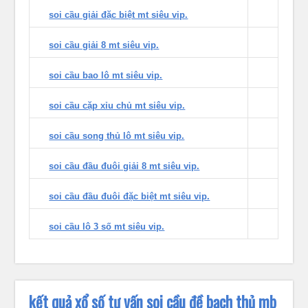
soi cầu giải đặc biệt mt siêu vip.
soi cầu giải 8 mt siêu vip.
soi cầu bao lô mt siêu vip.
soi cầu cặp xỉu chủ mt siêu vip.
soi cầu song thủ lô mt siêu vip.
soi cầu đầu đuôi giải 8 mt siêu vip.
soi cầu đầu đuôi đặc biệt mt siêu vip.
soi cầu lô 3 số mt siêu vip.
kết quả xổ số tư vấn soi cầu đề bạch thủ mb