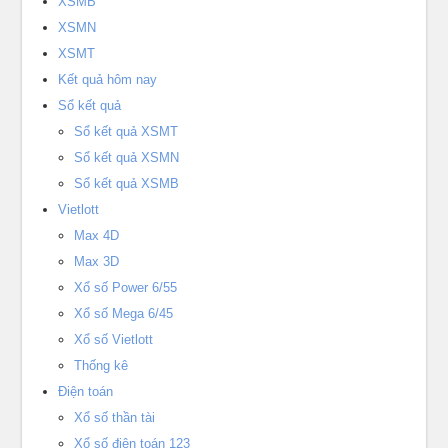
XSMB
XSMN
XSMT
Kết quả hôm nay
Sổ kết quả
Sổ kết quả XSMT
Sổ kết quả XSMN
Sổ kết quả XSMB
Vietlott
Max 4D
Max 3D
Xổ số Power 6/55
Xổ số Mega 6/45
Xổ số Vietlott
Thống kê
Điện toán
Xổ số thần tài
Xổ số điện toán 123