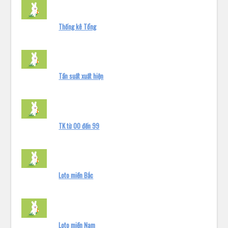
Thống kê Tổng
Tần suất xuất hiện
TK từ 00 đến 99
Loto miền Bắc
Loto miền Nam