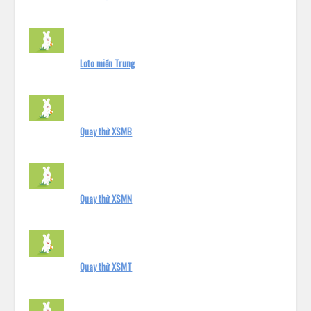
Loto miền Trung
Quay thử XSMB
Quay thử XSMN
Quay thử XSMT