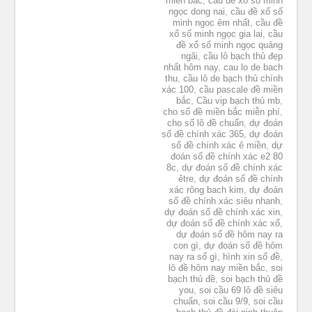
miền bắc
,
cầu đề xổ số minh
ngọc dong nai
,
cầu đề xổ số
minh ngoc êm nhất
,
cầu đề
xổ số minh ngọc gia lai
,
cầu
đề xổ số minh ngọc quảng
ngãi
,
cầu lô bạch thủ đẹp
nhất hôm nay
,
cau lo de bach
thu
,
cầu lô de bạch thủ chính
xác 100
,
cầu pascale đề miền
bắc
,
Cầu vip bạch thủ mb
,
cho số đề miền bắc miễn phí
,
cho số lô đề chuẩn
,
dự đoán
số đề chính xác 365
,
dự đoán
số đề chính xác ê miền
,
dự
đoán số đề chính xác e2 80
8c
,
dự đoán số đề chính xác
être
,
dự đoán số đề chính
xác rông bach kim
,
dự đoán
số đề chính xác siêu nhanh
,
dự đoán số đề chính xác xin
,
dự đoán số đề chính xác xổ
,
dự đoán số đề hôm nay ra
con gì
,
dự đoán số đề hôm
nay ra số gì
,
hình xin số đề
,
lô đề hôm nay miền bắc
,
soi
bạch thủ đề
,
soi bạch thủ đề
you
,
soi cầu 69 lô đề siêu
chuẩn
,
soi cầu 9/9
,
soi cầu