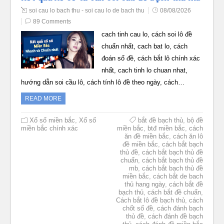
soi cau lo bach thu - soi cau lo de bach thu
08/08/2026
89 Comments
cach tinh cau lo, cách soi lô đề
chuẩn nhất, cach bat lo, cách
đoán số đề, cách bắt lô chính xác
nhất, cach tinh lo chuan nhat,
hướng dẫn soi cầu lô, cách tính lô đề theo ngày, cách…
READ MORE
Xổ số miền bắc
,
Xổ số
bắt đề bạch thủ
,
bộ đề
miền bắc chính xác
miền bắc
,
btđ miền bắc
,
cách
ăn đề miền bắc
,
cách ăn lô
đề miền bắc
,
cách bắt bạch
thủ đề
,
cách bắt bạch thủ đề
chuẩn
,
cách bắt bạch thủ đề
mb
,
cách bắt bạch thủ đề
miền bắc
,
cách bắt de bach
thủ hang ngày
,
cách bắt đề
bạch thủ
,
cách bắt đề chuẩn
,
Cách bắt lô đề bạch thủ
,
cách
chốt số đề
,
cách đánh bạch
thủ đề
,
cách đánh đề bạch