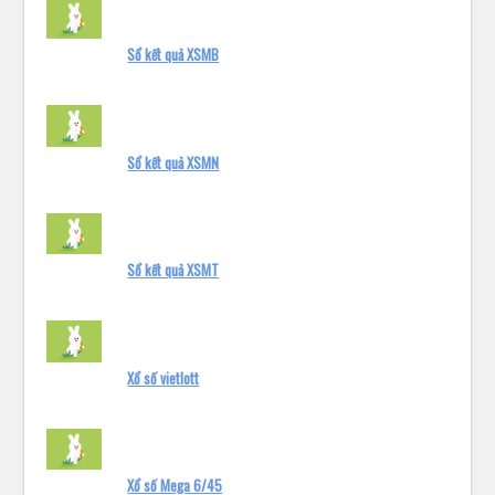
Sổ kết quả XSMB
Sổ kết quả XSMN
Sổ kết quả XSMT
Xổ số vietlott
Xổ số Mega 6/45