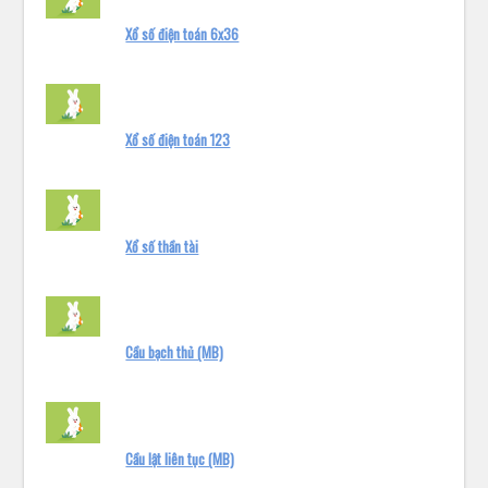
Xổ số điện toán 6x36
Xổ số điện toán 123
Xổ số thần tài
Cầu bạch thủ (MB)
Cầu lật liên tục (MB)