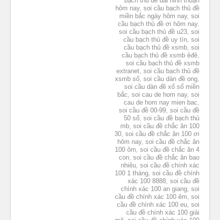
bạch thủ đề đài ninh thuận
hôm nay
,
soi cầu bạch thủ đề
miền bắc ngày hôm nay
,
soi
cầu bạch thủ đề ơi hôm nay
,
soi cầu bạch thủ đề u23
,
soi
cầu bạch thủ đề uy tín
,
soi
cầu bạch thủ đề xsmb
,
soi
cầu bạch thủ đề xsmb êđê
,
soi cầu bạch thủ đề xsmb
extranet
,
soi cầu bạch thủ đề
xsmb số
,
soi cầu dàn đề ong
,
soi cầu dàn đề xổ số miền
bắc
,
soi cau de hom nay
,
soi
cau de hom nay mien bac
,
soi cầu đề 00-99
,
soi cầu đề
50 số
,
soi cầu đề bạch thủ
mb
,
soi cầu đề chắc ăn 100
30
,
soi cầu đề chắc ăn 100 ơi
hôm nay
,
soi cầu đề chắc ăn
100 ôm
,
soi cầu đề chắc ăn 4
con
,
soi cầu đề chắc ăn bao
nhiêu
,
soi cầu đề chính xác
100 1 tháng
,
soi cầu đề chính
xác 100 8888
,
soi cầu đề
chính xác 100 an giang
,
soi
cầu đề chính xác 100 êm
,
soi
cầu đề chính xác 100 eu
,
soi
cầu đề chính xác 100 giải