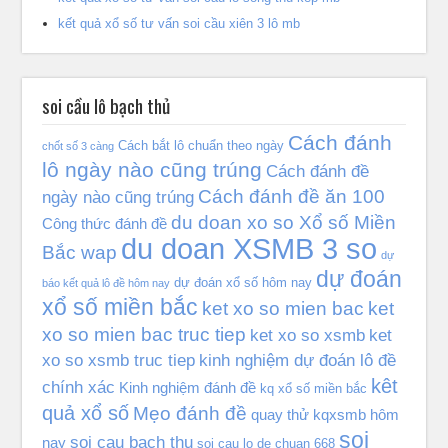
kết quả xổ số tư vấn soi cầu xiên 3 lô mb
soi cầu lô bạch thủ
Cách đánh
Cách bắt lô chuẩn theo ngày
chốt số 3 càng
lô ngày nào cũng trúng
Cách đánh đề
Cách đánh đề ăn 100
ngày nào cũng trúng
du doan xo so Xổ số Miền
Công thức đánh đề
du doan XSMB 3 so
Bắc wap
dự
dự đoán
dự đoán xổ số hôm nay
báo kết quả lô đề hôm nay
xổ số miền bắc
ket xo so mien bac
ket
xo so mien bac truc tiep
ket xo so xsmb
ket
xo so xsmb truc tiep
kinh nghiệm dự đoán lô đề
kêt
chính xác
Kinh nghiệm đánh đề
kq xổ số miền bắc
quả xổ số
Mẹo đánh đề
quay thử kqxsmb hôm
soi
soi cau bach thu
nay
soi cau lo de chuan 668