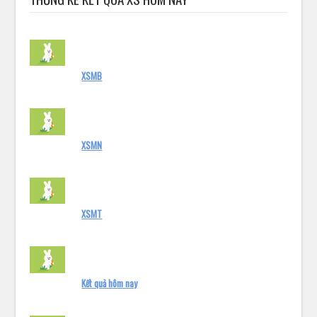
XSMB
XSMN
XSMT
Kết quả hôm nay