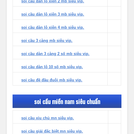
soi cầu dàn lô xiên 2 mb siêu vip.
soi cầu dàn lô xiên 3 mb siêu vip.
soi cầu dàn lô xiên 4 mb siêu vip.
soi cầu 3 càng mb siêu vip.
soi cầu dàn 3 càng 2 số mb siêu vip.
soi cầu dàn lô 10 số mb siêu vip.
soi cầu đề đầu đuôi mb siêu vip.
soi cầu miền nam siêu chuẩn
soi cầu xỉu chủ mn siêu vip.
soi cầu giải đặc biệt mn siêu vip.