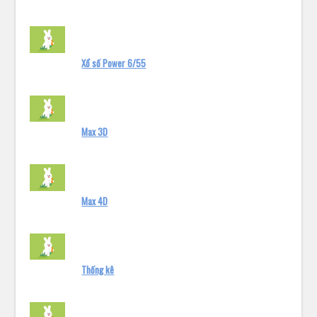
Xổ số Power 6/55
Max 3D
Max 4D
Thống kê