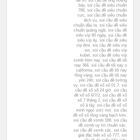
đề ơi
,
soi cầu đề ông hoàng
bảy
,
soi cầu đề siêu chuẩn
786
,
soi cầu đề siêu chuẩn
cực
,
soi cầu đề siêu chuẩn
dịch vụ
,
soi cầu đề siêu
chuẩn đầu ra
,
soi cầu đề siêu
chuẩn quảng ngãi
,
soi cầu đề
siêu víp 90 ngày
,
soi cầu đề
siêu víp ây
,
soi cầu đề siêu
víp être
,
soi cầu đề siêu víp
ios
,
soi cầu đề siêu víp
kubet
,
soi cầu đề siêu víp
xsmb hôm nay
,
soi cầu đề tối
nay 366
,
soi cầu đề tối nay o
california
,
soi cầu đề tối nay
rồng vàng
,
soi cầu đề tối nay
yên 24h
,
soi cầu đề tường
vy
,
soi cầu đề xổ số 01 7
,
soi
cầu đề xổ số 24 giờ
,
soi cầu
đề xổ số 6/7/2
,
soi cầu đề xổ
số 7 tháng 2
,
soi cầu đề xổ
số ă tây
,
soi cầu đề xổ số
minh ngọc ước mơ
,
soi cầu
đề xổ số rồng vàng bạch kim
,
soi cầu đề xsmb 188
,
soi cầu
đề xsmb uy tín chuẩn xác
,
soi cầu đề xsmb xác
,
soi cầu
giải đặc biệt xổ số 777
,
soi