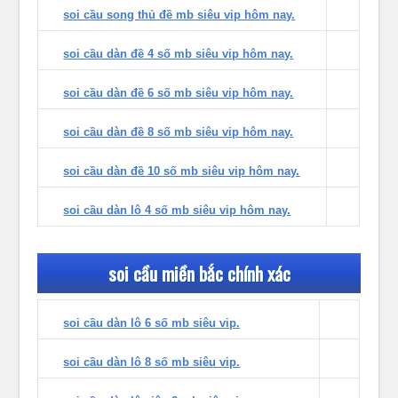
soi cầu song thủ đề mb siêu vip hôm nay.
soi cầu dàn đề 4 số mb siêu vip hôm nay.
soi cầu dàn đề 6 số mb siêu vip hôm nay.
soi cầu dàn đề 8 số mb siêu vip hôm nay.
soi cầu dàn đề 10 số mb siêu vip hôm nay.
soi cầu dàn lô 4 số mb siêu vip hôm nay.
soi cầu miền bắc chính xác
soi cầu dàn lô 6 số mb siêu vip.
soi cầu dàn lô 8 số mb siêu vip.