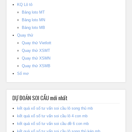
KQ Lô tô
Bảng loto MT
Bảng loto MN
Bảng loto MB
Quay thử
Quay thử Vietlott
Quay thử XSMT
Quay thử XSMN
Quay thử XSMB
Sổ mơ
DỰ ĐOÁN SOI CẦU mới nhất
kết quả xổ số tư vấn soi cầu lô song thủ mb
kết quả xổ số tư vấn soi cầu lô 4 con mb
kết quả xổ số tư vấn soi cầu đề 6 con mb
kết quả xổ số tư vấn soi cầu lô song thủ kép mb