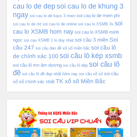
cau lo de dep
soi cau lo de khung 3
ngay
soi cau lo de mien phi
soi cau lo de kqxs 3 mien
soi
soi cau lo de mt
soi cau lo de online
soi cau lo XSMB 3s
cau lo XSMB hom nay
soi cau lo XSMB minh
Soi
soi cầu 3 miền
ngoc
soi cau XSMB 1 lo duy nhat
cầu 247
soi cầu lô
soi cầu dàn đề xổ số miền bắc
soi cầu lô kép xsmb
de chính xác 100
soi cầu lô
soi cầu lô mn âm dương
soi cầu lô đẹp
đề
soi cầu
soi cầu lô đề đẹp nhất hôm nay
soi cầu xổ số
TK xổ số Miền Bắc
xổ số chính xác nhất