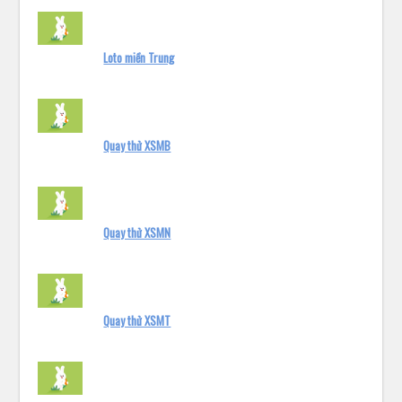
Loto miền Trung
Quay thử XSMB
Quay thử XSMN
Quay thử XSMT