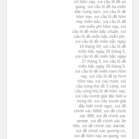
số hôm nay
,
soi cầu lô đề an
giang
,
soi cầu lô đề ba miền
bắc trung nam
,
soi cầu lô đề
hôm nay
,
soi cầu lô đề hôm
nay miền bắc
,
soi cầu lô đề
mb miễn phí hôm nay
,
soi
cầu lô đề miền bắc chuẩn
,
soi
cầu lô đề miền bắc miễn phí
,
soi cầu lô đề miền bắc ngày
14 tháng 04
,
soi cầu lô đề
miền bắc ngày 26 tháng 5
,
soi cầu lô đề miền bắc ngày
27 tháng 3
,
soi cầu lô đề
miền bắc ngày 29 tháng 5
,
soi cầu lô đề miền nam hôm
nay
,
soi cầu lô đề tp hcm
hôm nay
,
soi cau mien
,
soi
cầu song thủ đề 3 càng
,
soi
cầu sông thủ lô đề hôm nay
,
soi cầu xsmb giải đặc biệt a
trúng rồi
,
soi cầu xsmb giải
đặc biệt minh ngoc
,
soi đề
chính xác 6868
,
soi đề chính
xác 888
,
soi đề chính xác
amtek
,
soi đề chính xác ăn
tiền
,
soi đề chính xác daklak
,
soi đề chính xác gương có
,
soi đề hôm nay an giang
,
soi