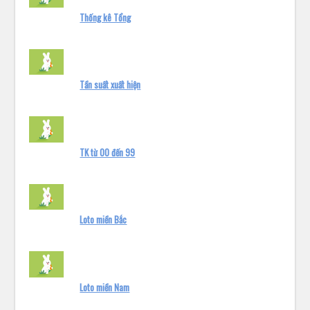
Thống kê Tổng
Tần suất xuất hiện
TK từ 00 đến 99
Loto miền Bắc
Loto miền Nam