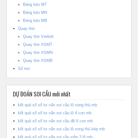
Bảng loto MT
Bảng loto MN
Bảng loto MB
Quay thử
Quay thử Vietlott
Quay thử XSMT
Quay thử XSMN
Quay thử XSMB
Sổ mơ
DỰ ĐOÁN SOI CẦU mới nhất
kết quả xổ số tư vấn soi cầu lô song thủ mb
kết quả xổ số tư vấn soi cầu lô 4 con mb
kết quả xổ số tư vấn soi cầu đề 6 con mb
kết quả xổ số tư vấn soi cầu lô song thủ kép mb
kết quả xổ số tư vấn soi cầu xiên 3 lô mb