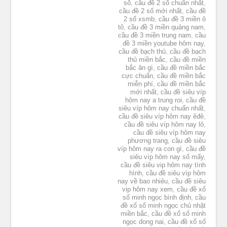
số
,
cầu đề 2 số chuẩn nhất
,
cầu đề 2 số mới nhất
,
cầu đề
2 số xsmb
,
cầu đề 3 miền ô
tô
,
cầu đề 3 miền quảng nam
,
cầu đề 3 miền trung nam
,
cầu
đề 3 miền youtube hôm nay
,
cầu đề bạch thủ
,
cầu đề bạch
thủ miền bắc
,
cầu đề miền
bắc ăn gì
,
cầu đề miền bắc
cực chuẩn
,
cầu đề miền bắc
miễn phí
,
cầu đề miền bắc
mới nhất
,
cầu đề siêu víp
hôm nay a trung roi
,
cầu đề
siêu víp hôm nay chuẩn nhất
,
cầu đề siêu víp hôm nay êđê
,
cầu đề siêu víp hôm nay lô
,
cầu đề siêu víp hôm nay
phương trang
,
cầu đề siêu
víp hôm nay ra con gì
,
cầu đề
siêu víp hôm nay số mấy
,
cầu đề siêu vip hôm nay tình
hình
,
cầu đề siêu víp hôm
nay về bao nhiêu
,
cầu đề siêu
vip hôm nay xem
,
cầu đề xổ
số minh ngọc bình định
,
cầu
đề xổ số minh ngọc chủ nhật
miền bắc
,
cầu đề xổ số minh
ngọc dong nai
,
cầu đề xổ số