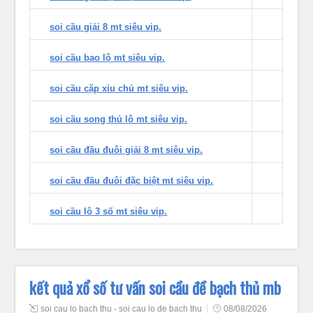
soi cầu giải 8 mt siêu vip.
soi cầu bao lô mt siêu vip.
soi cầu cặp xỉu chủ mt siêu vip.
soi cầu song thủ lô mt siêu vip.
soi cầu đầu đuôi giải 8 mt siêu vip.
soi cầu đầu đuôi đặc biệt mt siêu vip.
soi cầu lô 3 số mt siêu vip.
kết quả xổ số tư vấn soi cầu đề bạch thủ mb
soi cau lo bach thu - soi cau lo de bach thu
08/08/2026