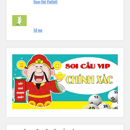
Quay thử Vietlott
Sổ mơ