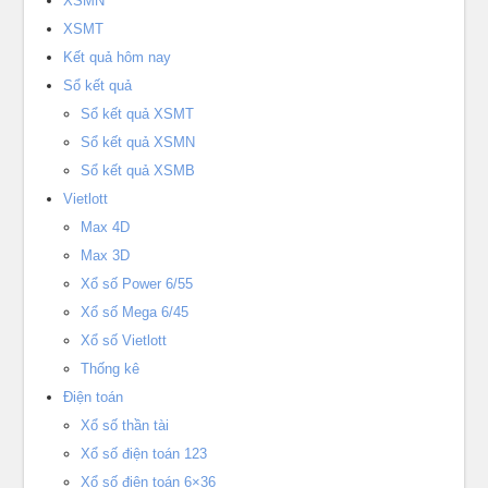
XSMN
XSMT
Kết quả hôm nay
Sổ kết quả
Sổ kết quả XSMT
Sổ kết quả XSMN
Sổ kết quả XSMB
Vietlott
Max 4D
Max 3D
Xổ số Power 6/55
Xổ số Mega 6/45
Xổ số Vietlott
Thống kê
Điện toán
Xổ số thần tài
Xổ số điện toán 123
Xổ số điện toán 6×36