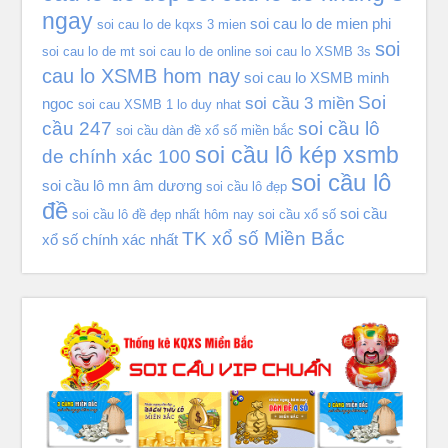
ngay
soi cau lo de mien phi
soi cau lo de kqxs 3 mien
soi
soi cau lo de mt
soi cau lo de online
soi cau lo XSMB 3s
cau lo XSMB hom nay
soi cau lo XSMB minh
Soi
soi cầu 3 miền
ngoc
soi cau XSMB 1 lo duy nhat
cầu 247
soi cầu lô
soi cầu dàn đề xổ số miền bắc
soi cầu lô kép xsmb
de chính xác 100
soi cầu lô
soi cầu lô mn âm dương
soi cầu lô đẹp
đề
soi cầu
soi cầu lô đề đẹp nhất hôm nay
soi cầu xổ số
TK xổ số Miền Bắc
xổ số chính xác nhất