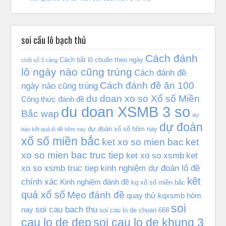
soi cầu lô bạch thủ
Cách đánh
Cách bắt lô chuẩn theo ngày
chốt số 3 càng
lô ngày nào cũng trúng
Cách đánh đề
Cách đánh đề ăn 100
ngày nào cũng trúng
du doan xo so Xổ số Miền
Công thức đánh đề
du doan XSMB 3 so
Bắc wap
dự
dự đoán
dự đoán xổ số hôm nay
báo kết quả lô đề hôm nay
xổ số miền bắc
ket xo so mien bac
ket
xo so mien bac truc tiep
ket xo so xsmb
ket
xo so xsmb truc tiep
kinh nghiệm dự đoán lô đề
kêt
chính xác
Kinh nghiệm đánh đề
kq xổ số miền bắc
quả xổ số
Mẹo đánh đề
quay thử kqxsmb hôm
soi
soi cau bach thu
nay
soi cau lo de chuan 668
cau lo de dep
soi cau lo de khung 3