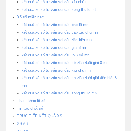
kết quả xổ số tư vấn soi cầu xíu chủ mt
kết quả xổ số tư vấn soi cầu song thủ lô mt
Xổ số miền nam
kết quả xổ số tư vấn soi cầu bao lô mn
kết quả xổ số tư vấn soi cầu cặp xíu chủ mn
kết quả xổ số tư vấn soi cầu đặc biệt mn
kết quả xổ số tư vấn soi cầu giải 8 mn
kết quả xổ số tư vấn soi cầu lô 3 số mn
kết quả xổ số tư vấn soi cầu sớ đầu đuôi giải 8 mn
kết quả xổ số tư vấn soi cầu xíu chủ mn
kết quả xổ số tư vấn soi cầu sớ đầu đuôi giải đặc biệt 8
mn
kết quả xổ số tư vấn soi cầu song thủ lô mn
Tham khảo lô đề
Tin tức chốt số
TRỰC TIẾP KẾT QUẢ XS
XSMB