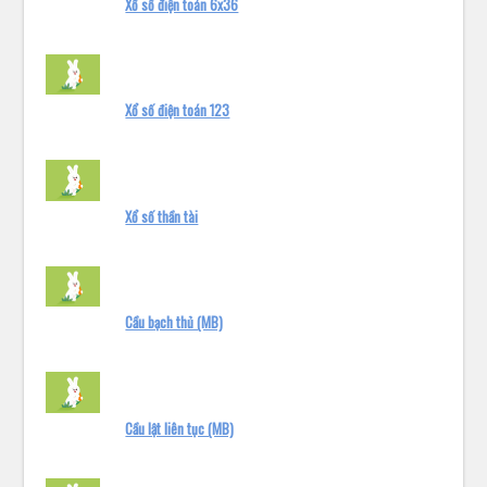
Xổ số điện toán 6x36
Xổ số điện toán 123
Xổ số thần tài
Cầu bạch thủ (MB)
Cầu lật liên tục (MB)