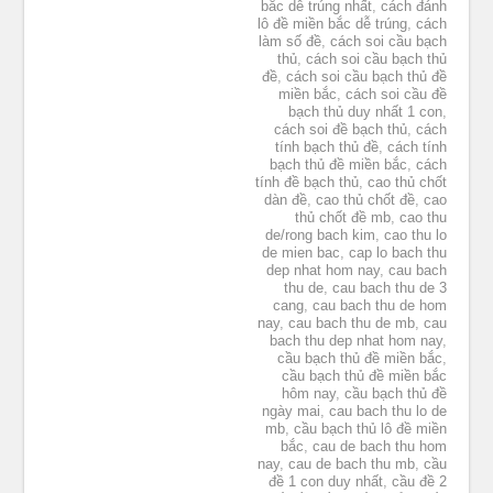
bắc dễ trúng nhất
,
cách đánh
lô đề miền bắc dễ trúng
,
cách
làm số đề
,
cách soi cầu bạch
thủ
,
cách soi cầu bạch thủ
đề
,
cách soi cầu bạch thủ đề
miền bắc
,
cách soi cầu đề
bạch thủ duy nhất 1 con
,
cách soi đề bạch thủ
,
cách
tính bạch thủ đề
,
cách tính
bạch thủ đề miền bắc
,
cách
tính đề bạch thủ
,
cao thủ chốt
dàn đề
,
cao thủ chốt đề
,
cao
thủ chốt đề mb
,
cao thu
de/rong bach kim
,
cao thu lo
de mien bac
,
cap lo bach thu
dep nhat hom nay
,
cau bach
thu de
,
cau bach thu de 3
cang
,
cau bach thu de hom
nay
,
cau bach thu de mb
,
cau
bach thu dep nhat hom nay
,
cầu bạch thủ đề miền bắc
,
cầu bạch thủ đề miền bắc
hôm nay
,
cầu bạch thủ đề
ngày mai
,
cau bach thu lo de
mb
,
cầu bạch thủ lô đề miền
bắc
,
cau de bach thu hom
nay
,
cau de bach thu mb
,
cầu
đề 1 con duy nhất
,
cầu đề 2