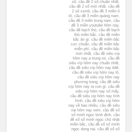
số
,
cầu đề 2 số chuẩn nhất
,
cầu đề 2 số mới nhất
,
cầu đề
2 số xsmb
,
cầu đề 3 miền ô
tô
,
cầu đề 3 miền quảng nam
,
cầu đề 3 miền trung nam
,
cầu
đề 3 miền youtube hôm nay
,
cầu đề bạch thủ
,
cầu đề bạch
thủ miền bắc
,
cầu đề miền
bắc ăn gì
,
cầu đề miền bắc
cực chuẩn
,
cầu đề miền bắc
miễn phí
,
cầu đề miền bắc
mới nhất
,
cầu đề siêu víp
hôm nay a trung roi
,
cầu đề
siêu víp hôm nay chuẩn nhất
,
cầu đề siêu víp hôm nay êđê
,
cầu đề siêu víp hôm nay lô
,
cầu đề siêu víp hôm nay
phương trang
,
cầu đề siêu
víp hôm nay ra con gì
,
cầu đề
siêu víp hôm nay số mấy
,
cầu đề siêu vip hôm nay tình
hình
,
cầu đề siêu víp hôm
nay về bao nhiêu
,
cầu đề siêu
vip hôm nay xem
,
cầu đề xổ
số minh ngọc bình định
,
cầu
đề xổ số minh ngọc chủ nhật
miền bắc
,
cầu đề xổ số minh
ngọc dong nai
,
cầu đề xổ số