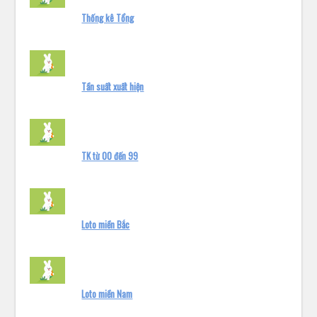
Thống kê Tổng
Tần suất xuất hiện
TK từ 00 đến 99
Loto miền Bắc
Loto miền Nam