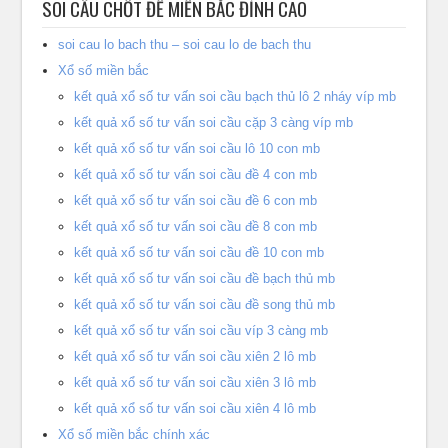
SOI CẦU CHỐT ĐỀ MIỀN BẮC ĐỈNH CAO
soi cau lo bach thu – soi cau lo de bach thu
Xổ số miền bắc
kết quả xổ số tư vấn soi cầu bạch thủ lô 2 nháy víp mb
kết quả xổ số tư vấn soi cầu cặp 3 càng víp mb
kết quả xổ số tư vấn soi cầu lô 10 con mb
kết quả xổ số tư vấn soi cầu đề 4 con mb
kết quả xổ số tư vấn soi cầu đề 6 con mb
kết quả xổ số tư vấn soi cầu đề 8 con mb
kết quả xổ số tư vấn soi cầu đề 10 con mb
kết quả xổ số tư vấn soi cầu đề bạch thủ mb
kết quả xổ số tư vấn soi cầu đề song thủ mb
kết quả xổ số tư vấn soi cầu víp 3 càng mb
kết quả xổ số tư vấn soi cầu xiên 2 lô mb
kết quả xổ số tư vấn soi cầu xiên 3 lô mb
kết quả xổ số tư vấn soi cầu xiên 4 lô mb
Xổ số miền bắc chính xác