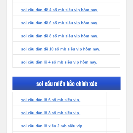
soi cầu dàn đề 4 số mb siêu vip hôm nay.
soi cầu dàn đề 6 số mb siêu vip hôm nay.
soi cầu dàn đề 8 số mb siêu vip hôm nay.
soi cầu dàn đề 10 số mb siêu vip hôm nay.
soi cầu dàn lô 4 số mb siêu vip hôm nay.
soi cầu miền bắc chính xác
soi cầu dàn lô 6 số mb siêu vip.
soi cầu dàn lô 8 số mb siêu vip.
soi cầu dàn lô xiên 2 mb siêu vip.