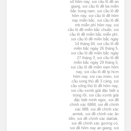
số hôm nay
,
soi cầu lô đề an
giang
,
soi cầu lô đề ba miền
bắc trung nam
,
soi cầu lô đề
hôm nay
,
soi cầu lô đề hôm
nay miền bắc
,
soi cầu lô đề
mb miễn phí hôm nay
,
soi
cầu lô đề miền bắc chuẩn
,
soi
cầu lô đề miền bắc miễn phí
,
soi cầu lô đề miền bắc ngày
14 tháng 04
,
soi cầu lô đề
miền bắc ngày 26 tháng 5
,
soi cầu lô đề miền bắc ngày
27 tháng 3
,
soi cầu lô đề
miền bắc ngày 29 tháng 5
,
soi cầu lô đề miền nam hôm
nay
,
soi cầu lô đề tp hcm
hôm nay
,
soi cau mien
,
soi
cầu song thủ đề 3 càng
,
soi
cầu sông thủ lô đề hôm nay
,
soi cầu xsmb giải đặc biệt a
trúng rồi
,
soi cầu xsmb giải
đặc biệt minh ngoc
,
soi đề
chính xác 6868
,
soi đề chính
xác 888
,
soi đề chính xác
amtek
,
soi đề chính xác ăn
tiền
,
soi đề chính xác daklak
,
soi đề chính xác gương có
,
soi đề hôm nay an giang
,
soi