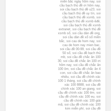
miền bắc ngày hôm nay
,
soi
cầu bạch thủ đề ơi hôm nay
,
soi cầu bạch thủ đề u23
,
soi
cầu bạch thủ đề uy tín
,
soi
cầu bạch thủ đề xsmb
,
soi
cầu bạch thủ đề xsmb êđê
,
soi cầu bạch thủ đề xsmb
extranet
,
soi cầu bạch thủ đề
xsmb số
,
soi cầu dàn đề ong
,
soi cầu dàn đề xổ số miền
bắc
,
soi cau de hom nay
,
soi
cau de hom nay mien bac
,
soi cầu đề 00-99
,
soi cầu đề
50 số
,
soi cầu đề bạch thủ
mb
,
soi cầu đề chắc ăn 100
30
,
soi cầu đề chắc ăn 100 ơi
hôm nay
,
soi cầu đề chắc ăn
100 ôm
,
soi cầu đề chắc ăn 4
con
,
soi cầu đề chắc ăn bao
nhiêu
,
soi cầu đề chính xác
100 1 tháng
,
soi cầu đề chính
xác 100 8888
,
soi cầu đề
chính xác 100 an giang
,
soi
cầu đề chính xác 100 êm
,
soi
cầu đề chính xác 100 eu
,
soi
cầu đề chính xác 100 giải
mã
,
soi cầu đề chính xác 100
kim miễn phí
,
soi cầu đề