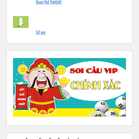
Quay thử Vietlott
Sổ mơ