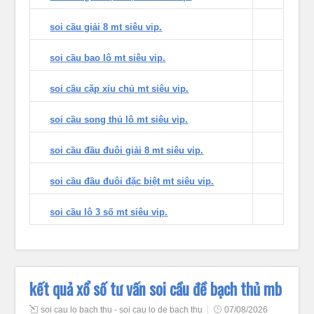
soi cầu giải 8 mt siêu vip.
soi cầu bao lô mt siêu vip.
soi cầu cặp xỉu chủ mt siêu vip.
soi cầu song thủ lô mt siêu vip.
soi cầu đầu đuôi giải 8 mt siêu vip.
soi cầu đầu đuôi đặc biệt mt siêu vip.
soi cầu lô 3 số mt siêu vip.
kết quả xổ số tư vấn soi cầu đề bạch thủ mb
soi cau lo bach thu - soi cau lo de bach thu
07/08/2026