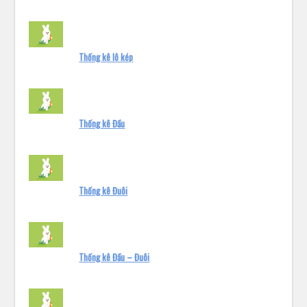
Thống kê lô kép
Thống kê Đầu
Thống kê Đuôi
Thống kê Đầu – Đuôi