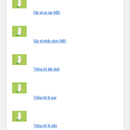
Cầu về cả cặp (MB)
Cầu về nhiều nháy (MB)
Thống kê đầu đuôi
Thống kê lô gan
Thống kê lô xiên