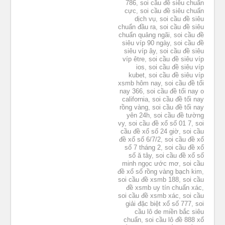
786
,
soi cầu đề siêu chuẩn
cực
,
soi cầu đề siêu chuẩn
dịch vụ
,
soi cầu đề siêu
chuẩn đầu ra
,
soi cầu đề siêu
chuẩn quảng ngãi
,
soi cầu đề
siêu víp 90 ngày
,
soi cầu đề
siêu víp ây
,
soi cầu đề siêu
víp être
,
soi cầu đề siêu víp
ios
,
soi cầu đề siêu víp
kubet
,
soi cầu đề siêu víp
xsmb hôm nay
,
soi cầu đề tối
nay 366
,
soi cầu đề tối nay o
california
,
soi cầu đề tối nay
rồng vàng
,
soi cầu đề tối nay
yên 24h
,
soi cầu đề tường
vy
,
soi cầu đề xổ số 01 7
,
soi
cầu đề xổ số 24 giờ
,
soi cầu
đề xổ số 6/7/2
,
soi cầu đề xổ
số 7 tháng 2
,
soi cầu đề xổ
số ă tây
,
soi cầu đề xổ số
minh ngọc ước mơ
,
soi cầu
đề xổ số rồng vàng bạch kim
,
soi cầu đề xsmb 188
,
soi cầu
đề xsmb uy tín chuẩn xác
,
soi cầu đề xsmb xác
,
soi cầu
giải đặc biệt xổ số 777
,
soi
cầu lô de miền bắc siêu
chuẩn
,
soi cầu lô đề 888 xổ