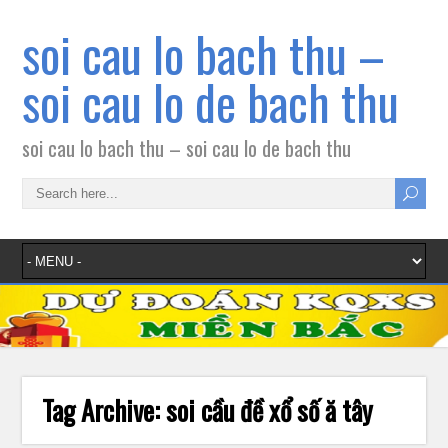
soi cau lo bach thu –
soi cau lo de bach thu
soi cau lo bach thu – soi cau lo de bach thu
Tag Archive:
soi cầu đề xổ số ă tây