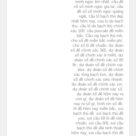
minh ngoc êm nhất
,
cầu đề
xổ số minh ngọc gia lai
,
cầu
đề xổ số minh ngọc quảng
ngãi
,
cầu lô bạch thủ đẹp
nhất hôm nay
,
cau lo de bach
thu
,
cầu lô de bạch thủ chính
xác 100
,
cầu pascale đề miền
bắc
,
Cầu vip bạch thủ mb
,
cho số đề miền bắc miễn phí
,
cho số lô đề chuẩn
,
dự đoán
số đề chính xác 365
,
dự đoán
số đề chính xác ê miền
,
dự
đoán số đề chính xác e2 80
8c
,
dự đoán số đề chính xác
être
,
dự đoán số đề chính
xác rông bach kim
,
dự đoán
số đề chính xác siêu nhanh
,
dự đoán số đề chính xác xin
,
dự đoán số đề chính xác xổ
,
dự đoán số đề hôm nay ra
con gì
,
dự đoán số đề hôm
nay ra số gì
,
hình xin số đề
,
lô đề hôm nay miền bắc
,
soi
bạch thủ đề
,
soi bạch thủ đề
you
,
soi cầu 69 lô đề siêu
chuẩn
,
soi cầu 9/9
,
soi cầu
bạch thủ đề đài ninh thuận
hôm nay
,
soi cầu bạch thủ đề