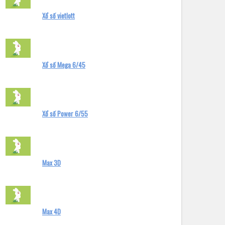
Xổ số vietlott
Xổ số Mega 6/45
Xổ số Power 6/55
Max 3D
Max 4D