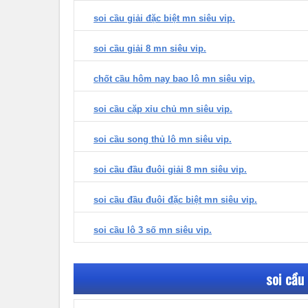
soi cầu giải đặc biệt mn siêu vip.
soi cầu giải 8 mn siêu vip.
chốt cầu hôm nay bao lô mn siêu vip.
soi cầu cặp xỉu chủ mn siêu vip.
soi cầu song thủ lô mn siêu vip.
soi cầu đầu đuôi giải 8 mn siêu vip.
soi cầu đầu đuôi đặc biệt mn siêu vip.
soi cầu lô 3 số mn siêu vip.
soi cầu