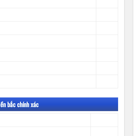
iền bắc chính xác