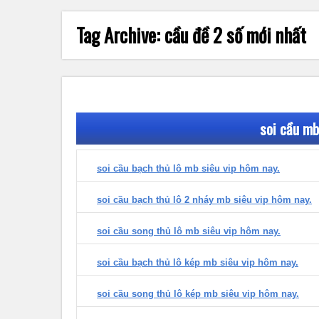
Tag Archive:
cầu đề 2 số mới nhất
soi cầu mb
soi cầu bạch thủ lô mb siêu vip hôm nay.
soi cầu bạch thủ lô 2 nháy mb siêu vip hôm nay.
soi cầu song thủ lô mb siêu vip hôm nay.
soi cầu bạch thủ lô kép mb siêu vip hôm nay.
soi cầu song thủ lô kép mb siêu vip hôm nay.