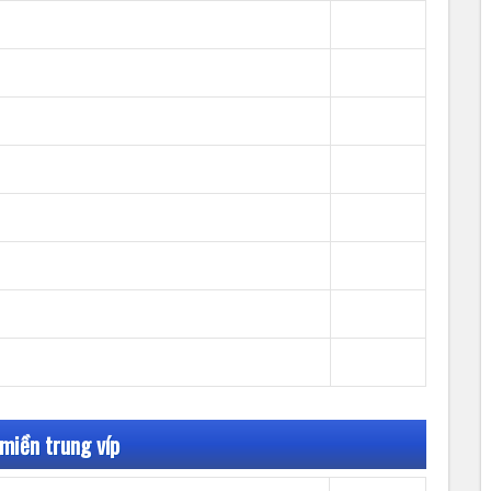
 miền trung víp