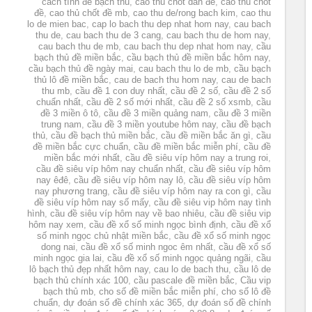
cách tính đề bạch thủ
,
cao thủ chốt dàn đề
,
cao thủ chốt
đề
,
cao thủ chốt đề mb
,
cao thu de/rong bach kim
,
cao thu
lo de mien bac
,
cap lo bach thu dep nhat hom nay
,
cau bach
thu de
,
cau bach thu de 3 cang
,
cau bach thu de hom nay
,
cau bach thu de mb
,
cau bach thu dep nhat hom nay
,
cầu
bạch thủ đề miền bắc
,
cầu bạch thủ đề miền bắc hôm nay
,
cầu bạch thủ đề ngày mai
,
cau bach thu lo de mb
,
cầu bạch
thủ lô đề miền bắc
,
cau de bach thu hom nay
,
cau de bach
thu mb
,
cầu đề 1 con duy nhất
,
cầu đề 2 số
,
cầu đề 2 số
chuẩn nhất
,
cầu đề 2 số mới nhất
,
cầu đề 2 số xsmb
,
cầu
đề 3 miền ô tô
,
cầu đề 3 miền quảng nam
,
cầu đề 3 miền
trung nam
,
cầu đề 3 miền youtube hôm nay
,
cầu đề bạch
thủ
,
cầu đề bạch thủ miền bắc
,
cầu đề miền bắc ăn gì
,
cầu
đề miền bắc cực chuẩn
,
cầu đề miền bắc miễn phí
,
cầu đề
miền bắc mới nhất
,
cầu đề siêu víp hôm nay a trung roi
,
cầu đề siêu víp hôm nay chuẩn nhất
,
cầu đề siêu víp hôm
nay êđê
,
cầu đề siêu víp hôm nay lô
,
cầu đề siêu víp hôm
nay phương trang
,
cầu đề siêu víp hôm nay ra con gì
,
cầu
đề siêu víp hôm nay số mấy
,
cầu đề siêu vip hôm nay tình
hình
,
cầu đề siêu víp hôm nay về bao nhiêu
,
cầu đề siêu vip
hôm nay xem
,
cầu đề xổ số minh ngọc bình định
,
cầu đề xổ
số minh ngọc chủ nhật miền bắc
,
cầu đề xổ số minh ngọc
dong nai
,
cầu đề xổ số minh ngoc êm nhất
,
cầu đề xổ số
minh ngọc gia lai
,
cầu đề xổ số minh ngọc quảng ngãi
,
cầu
lô bạch thủ đẹp nhất hôm nay
,
cau lo de bach thu
,
cầu lô de
bạch thủ chính xác 100
,
cầu pascale đề miền bắc
,
Cầu vip
bạch thủ mb
,
cho số đề miền bắc miễn phí
,
cho số lô đề
chuẩn
,
dự đoán số đề chính xác 365
,
dự đoán số đề chính