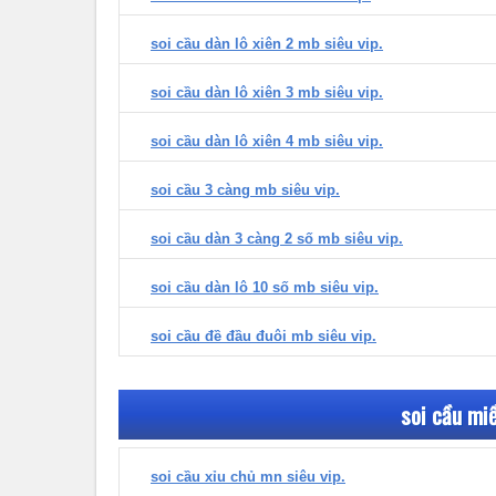
soi cầu dàn lô xiên 2 mb siêu vip.
soi cầu dàn lô xiên 3 mb siêu vip.
soi cầu dàn lô xiên 4 mb siêu vip.
soi cầu 3 càng mb siêu vip.
soi cầu dàn 3 càng 2 số mb siêu vip.
soi cầu dàn lô 10 số mb siêu vip.
soi cầu đề đầu đuôi mb siêu vip.
soi cầu mi
soi cầu xỉu chủ mn siêu vip.