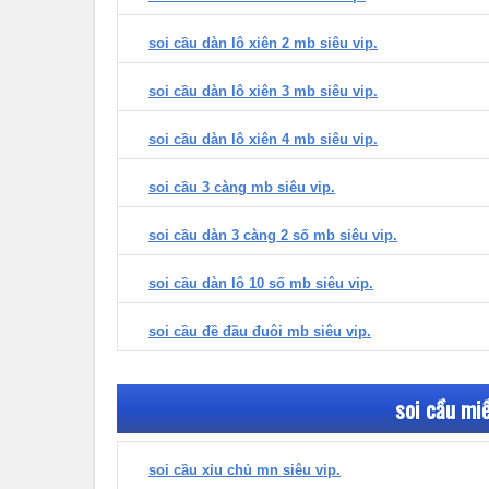
soi cầu dàn lô xiên 2 mb siêu vip.
soi cầu dàn lô xiên 3 mb siêu vip.
soi cầu dàn lô xiên 4 mb siêu vip.
soi cầu 3 càng mb siêu vip.
soi cầu dàn 3 càng 2 số mb siêu vip.
soi cầu dàn lô 10 số mb siêu vip.
soi cầu đề đầu đuôi mb siêu vip.
soi cầu mi
soi cầu xỉu chủ mn siêu vip.