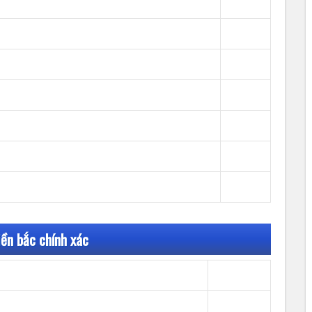
iền bắc chính xác