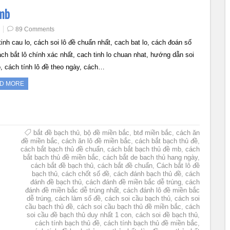
 mb
89 Comments
tinh cau lo, cách soi lô đề chuẩn nhất, cach bat lo, cách đoán số
ách bắt lô chính xác nhất, cach tinh lo chuan nhat, hướng dẫn soi
ô, cách tính lô đề theo ngày, cách…
D MORE
bắt đề bạch thủ
,
bộ đề miền bắc
,
btđ miền bắc
,
cách ăn
đề miền bắc
,
cách ăn lô đề miền bắc
,
cách bắt bạch thủ đề
,
cách bắt bạch thủ đề chuẩn
,
cách bắt bạch thủ đề mb
,
cách
bắt bạch thủ đề miền bắc
,
cách bắt de bach thủ hang ngày
,
cách bắt đề bạch thủ
,
cách bắt đề chuẩn
,
Cách bắt lô đề
bạch thủ
,
cách chốt số đề
,
cách đánh bạch thủ đề
,
cách
đánh đề bạch thủ
,
cách đánh đề miền bắc dễ trúng
,
cách
đánh đề miền bắc dễ trúng nhất
,
cách đánh lô đề miền bắc
dễ trúng
,
cách làm số đề
,
cách soi cầu bạch thủ
,
cách soi
cầu bạch thủ đề
,
cách soi cầu bạch thủ đề miền bắc
,
cách
soi cầu đề bạch thủ duy nhất 1 con
,
cách soi đề bạch thủ
,
cách tính bạch thủ đề
,
cách tính bạch thủ đề miền bắc
,