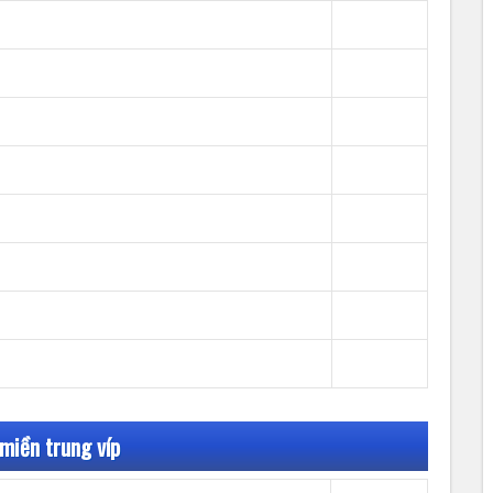
 miền trung víp