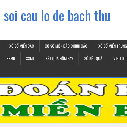
 soi cau lo de bach thu
XỔ SỐ MIỀN BẮC
XỔ SỐ MIỀN BẮC CHÍNH XÁC
XỔ SỐ MIỀN TRUNG
XSMN
XSMT
KẾT QUẢ HÔM NAY
SỔ KẾT QUẢ
VIETLOT