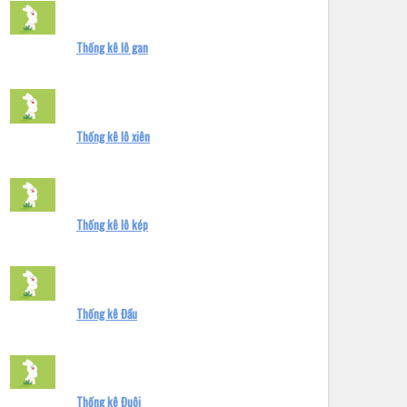
Thống kê lô gan
Thống kê lô xiên
Thống kê lô kép
Thống kê Đầu
Thống kê Đuôi