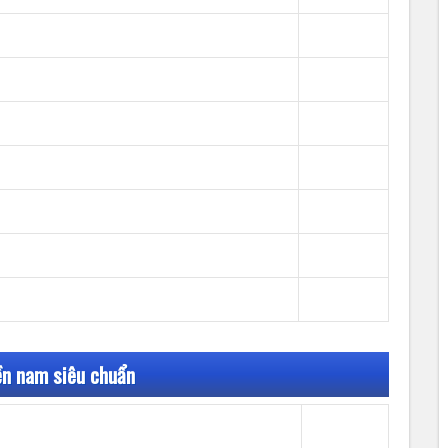
ền nam siêu chuẩn