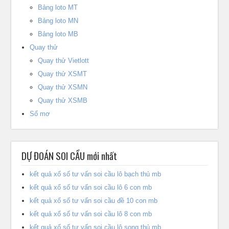
Bảng loto MT
Bảng loto MN
Bảng loto MB
Quay thử
Quay thử Vietlott
Quay thử XSMT
Quay thử XSMN
Quay thử XSMB
Sổ mơ
DỰ ĐOÁN SOI CẦU mới nhất
kết quả xổ số tư vấn soi cầu lô bạch thủ mb
kết quả xổ số tư vấn soi cầu lô 6 con mb
kết quả xổ số tư vấn soi cầu đề 10 con mb
kết quả xổ số tư vấn soi cầu lô 8 con mb
kết quả xổ số tư vấn soi cầu lô song thủ mb