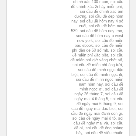
chính xác 100 r con
,
soi cầu
đề chính xác 2nháy miễn phí
,
soi cầu đề chính xác âm
dương
,
soi cầu đề đẹp hôm
nay
,
soi cầu đề hôm nay 4 số
cuối
,
soi cầu đề hôm nay
539
,
soi cầu đề hôm nay imo
,
soi cầu đề hôm nay o west
new york
,
soi cầu đề miền
bắc ebook
,
soi cầu đề miễn
phí dàn de 60 số mb
,
soi cầu
đề miễn phí đặc biệt
,
soi cầu
đề miễn phí giờ vàng chốt số
,
soi cầu đề miễn phí ông trời
,
soi cầu đề minh ngọc đặc
biệt
,
soi cầu đề minh ngọc đi
,
soi cầu đề minh ngọc miền
nam hôm nay
,
soi cầu đề
minh ngọc ơi
,
soi cầu đề
ngày 26 tháng 7
,
soi cầu đề
ngày mai 4 tháng 5
,
soi cầu
đề ngày mai 6 tháng 9
,
soi
cau đề ngay mai dac biet
,
soi
cầu đề ngày mai đánh con gì
,
soi cầu đề ngày mai ô tô
,
soi
cầu đề ngày mai và
,
soi cầu
đề ơi
,
soi cầu đề ông hoàng
bảy
,
soi cầu đề siêu chuẩn