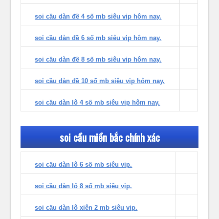
soi cầu dàn đề 4 số mb siêu vip hôm nay.
soi cầu dàn đề 6 số mb siêu vip hôm nay.
soi cầu dàn đề 8 số mb siêu vip hôm nay.
soi cầu dàn đề 10 số mb siêu vip hôm nay.
soi cầu dàn lô 4 số mb siêu vip hôm nay.
soi cầu miền bắc chính xác
soi cầu dàn lô 6 số mb siêu vip.
soi cầu dàn lô 8 số mb siêu vip.
soi cầu dàn lô xiên 2 mb siêu vip.