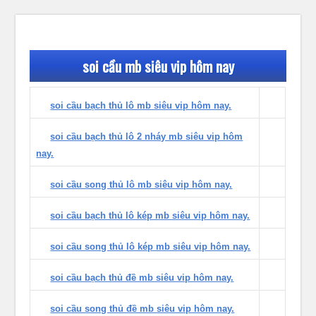
soi cầu mb siêu vip hôm nay
soi cầu bạch thủ lô mb siêu vip hôm nay.
soi cầu bạch thủ lô 2 nháy mb siêu vip hôm
nay.
soi cầu song thủ lô mb siêu vip hôm nay.
soi cầu bạch thủ lô kép mb siêu vip hôm nay.
soi cầu song thủ lô kép mb siêu vip hôm nay.
soi cầu bạch thủ đề mb siêu vip hôm nay.
soi cầu song thủ đề mb siêu vip hôm nay.