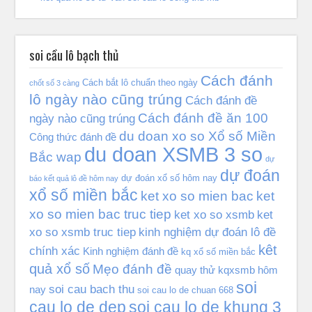
soi cầu lô bạch thủ
Cách đánh
Cách bắt lô chuẩn theo ngày
chốt số 3 càng
lô ngày nào cũng trúng
Cách đánh đề
Cách đánh đề ăn 100
ngày nào cũng trúng
du doan xo so Xổ số Miền
Công thức đánh đề
du doan XSMB 3 so
Bắc wap
dự
dự đoán
dự đoán xổ số hôm nay
báo kết quả lô đề hôm nay
xổ số miền bắc
ket xo so mien bac
ket
xo so mien bac truc tiep
ket xo so xsmb
ket
xo so xsmb truc tiep
kinh nghiệm dự đoán lô đề
kêt
chính xác
Kinh nghiệm đánh đề
kq xổ số miền bắc
quả xổ số
Mẹo đánh đề
quay thử kqxsmb hôm
soi
soi cau bach thu
nay
soi cau lo de chuan 668
cau lo de dep
soi cau lo de khung 3