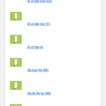
Xổ số điện toán 6x36
Xổ số điện toán 123
Xổ số thần tài
Cầu bạch thủ (MB)
Cầu lật liên tục (MB)