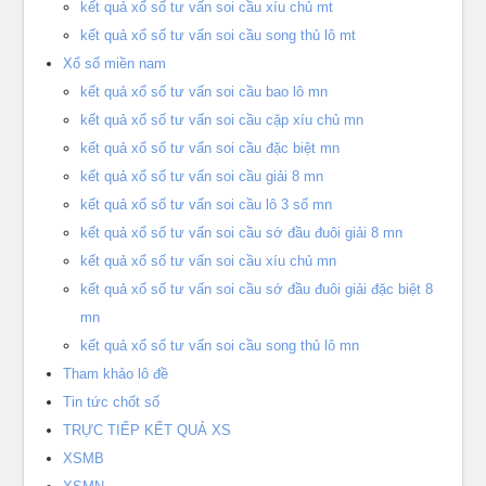
kết quả xổ số tư vấn soi cầu xíu chủ mt
kết quả xổ số tư vấn soi cầu song thủ lô mt
Xổ số miền nam
kết quả xổ số tư vấn soi cầu bao lô mn
kết quả xổ số tư vấn soi cầu cặp xíu chủ mn
kết quả xổ số tư vấn soi cầu đặc biệt mn
kết quả xổ số tư vấn soi cầu giải 8 mn
kết quả xổ số tư vấn soi cầu lô 3 số mn
kết quả xổ số tư vấn soi cầu sớ đầu đuôi giải 8 mn
kết quả xổ số tư vấn soi cầu xíu chủ mn
kết quả xổ số tư vấn soi cầu sớ đầu đuôi giải đặc biệt 8
mn
kết quả xổ số tư vấn soi cầu song thủ lô mn
Tham khảo lô đề
Tin tức chốt số
TRỰC TIẾP KẾT QUẢ XS
XSMB