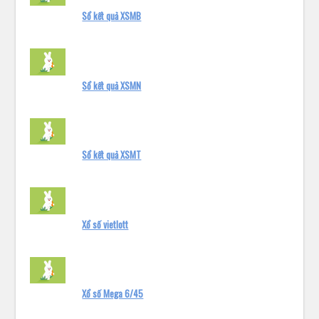
Sổ kết quả XSMB
Sổ kết quả XSMN
Sổ kết quả XSMT
Xổ số vietlott
Xổ số Mega 6/45