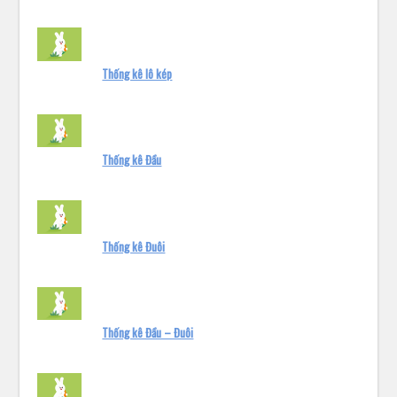
Thống kê lô kép
Thống kê Đầu
Thống kê Đuôi
Thống kê Đầu – Đuôi