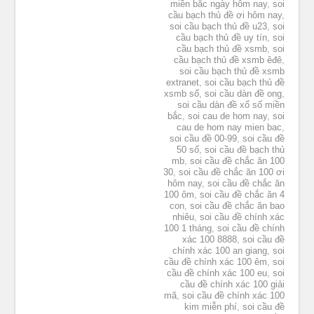
miền bắc ngày hôm nay
,
soi
cầu bạch thủ đề ơi hôm nay
,
soi cầu bạch thủ đề u23
,
soi
cầu bạch thủ đề uy tín
,
soi
cầu bạch thủ đề xsmb
,
soi
cầu bạch thủ đề xsmb êđê
,
soi cầu bạch thủ đề xsmb
extranet
,
soi cầu bạch thủ đề
xsmb số
,
soi cầu dàn đề ong
,
soi cầu dàn đề xổ số miền
bắc
,
soi cau de hom nay
,
soi
cau de hom nay mien bac
,
soi cầu đề 00-99
,
soi cầu đề
50 số
,
soi cầu đề bạch thủ
mb
,
soi cầu đề chắc ăn 100
30
,
soi cầu đề chắc ăn 100 ơi
hôm nay
,
soi cầu đề chắc ăn
100 ôm
,
soi cầu đề chắc ăn 4
con
,
soi cầu đề chắc ăn bao
nhiêu
,
soi cầu đề chính xác
100 1 tháng
,
soi cầu đề chính
xác 100 8888
,
soi cầu đề
chính xác 100 an giang
,
soi
cầu đề chính xác 100 êm
,
soi
cầu đề chính xác 100 eu
,
soi
cầu đề chính xác 100 giải
mã
,
soi cầu đề chính xác 100
kim miễn phí
,
soi cầu đề