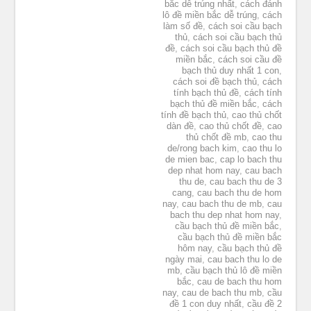
bắc dễ trúng nhất
,
cách đánh
lô đề miền bắc dễ trúng
,
cách
làm số đề
,
cách soi cầu bạch
thủ
,
cách soi cầu bạch thủ
đề
,
cách soi cầu bạch thủ đề
miền bắc
,
cách soi cầu đề
bạch thủ duy nhất 1 con
,
cách soi đề bạch thủ
,
cách
tính bạch thủ đề
,
cách tính
bạch thủ đề miền bắc
,
cách
tính đề bạch thủ
,
cao thủ chốt
dàn đề
,
cao thủ chốt đề
,
cao
thủ chốt đề mb
,
cao thu
de/rong bach kim
,
cao thu lo
de mien bac
,
cap lo bach thu
dep nhat hom nay
,
cau bach
thu de
,
cau bach thu de 3
cang
,
cau bach thu de hom
nay
,
cau bach thu de mb
,
cau
bach thu dep nhat hom nay
,
cầu bạch thủ đề miền bắc
,
cầu bạch thủ đề miền bắc
hôm nay
,
cầu bạch thủ đề
ngày mai
,
cau bach thu lo de
mb
,
cầu bạch thủ lô đề miền
bắc
,
cau de bach thu hom
nay
,
cau de bach thu mb
,
cầu
đề 1 con duy nhất
,
cầu đề 2