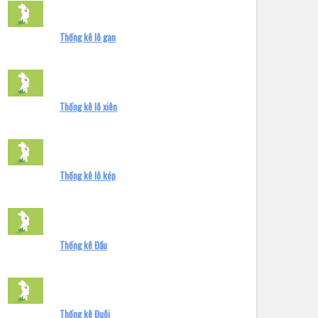
Thống kê lô gan
Thống kê lô xiên
Thống kê lô kép
Thống kê Đầu
Thống kê Đuôi