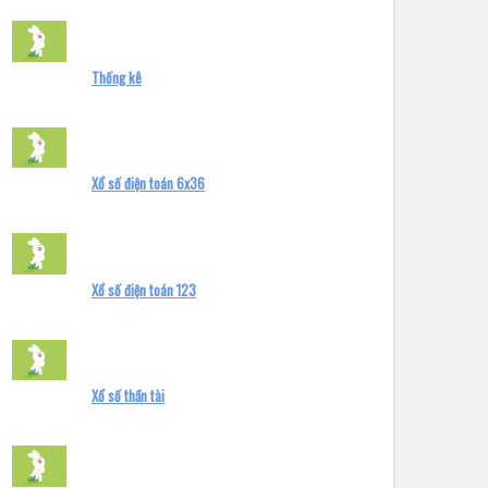
Thống kê
Xổ số điện toán 6x36
Xổ số điện toán 123
Xổ số thần tài