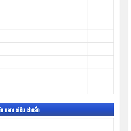
ền nam siêu chuẩn