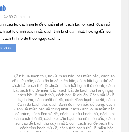
 mb
89 Comments
tinh cau lo, cách soi lô đề chuẩn nhất, cach bat lo, cách đoán số
ách bắt lô chính xác nhất, cach tinh lo chuan nhat, hướng dẫn soi
ô, cách tính lô đề theo ngày, cách…
D MORE
bắt đề bạch thủ
,
bộ đề miền bắc
,
btđ miền bắc
,
cách ăn
đề miền bắc
,
cách ăn lô đề miền bắc
,
cách bắt bạch thủ đề
,
cách bắt bạch thủ đề chuẩn
,
cách bắt bạch thủ đề mb
,
cách
bắt bạch thủ đề miền bắc
,
cách bắt de bach thủ hang ngày
,
cách bắt đề bạch thủ
,
cách bắt đề chuẩn
,
Cách bắt lô đề
bạch thủ
,
cách chốt số đề
,
cách đánh bạch thủ đề
,
cách
đánh đề bạch thủ
,
cách đánh đề miền bắc dễ trúng
,
cách
đánh đề miền bắc dễ trúng nhất
,
cách đánh lô đề miền bắc
dễ trúng
,
cách làm số đề
,
cách soi cầu bạch thủ
,
cách soi
cầu bạch thủ đề
,
cách soi cầu bạch thủ đề miền bắc
,
cách
soi cầu đề bạch thủ duy nhất 1 con
,
cách soi đề bạch thủ
,
cách tính bạch thủ đề
,
cách tính bạch thủ đề miền bắc
,