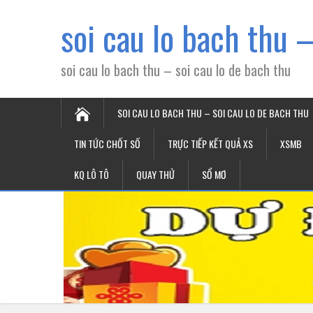
soi cau lo bach thu –
soi cau lo bach thu – soi cau lo de bach thu
SOI CAU LO BACH THU – SOI CAU LO DE BACH THU
TIN TỨC CHỐT SỐ
TRỰC TIẾP KẾT QUẢ XS
XSMB
KQ LÔ TÔ
QUAY THỬ
SỔ MƠ