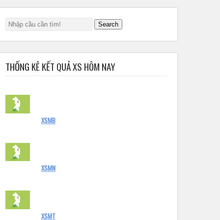
Search
THỐNG KÊ KẾT QUẢ XS HÔM NAY
XSMB
XSMN
XSMT